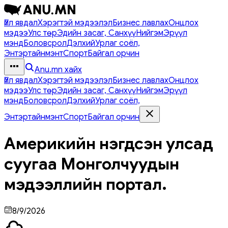
Үйл явдал
Хэрэгтэй мэдээлэл
Бизнес лавлах
Онцлох
мэдээ
Улс төр
Эдийн засаг, Санхүү
Нийгэм
Эрүүл
мэнд
Боловсрол
Дэлхий
Урлаг соёл,
Энтэртайнмэнт
Спорт
Байгал орчин
Anu.mn хайх
Үйл явдал
Хэрэгтэй мэдээлэл
Бизнес лавлах
Онцлох
мэдээ
Улс төр
Эдийн засаг, Санхүү
Нийгэм
Эрүүл
мэнд
Боловсрол
Дэлхий
Урлаг соёл,
Энтэртайнмэнт
Спорт
Байгал орчин
Америкийн нэгдсэн улсад
суугаа Монголчуудын
мэдээллийн портал.
8/9/2026