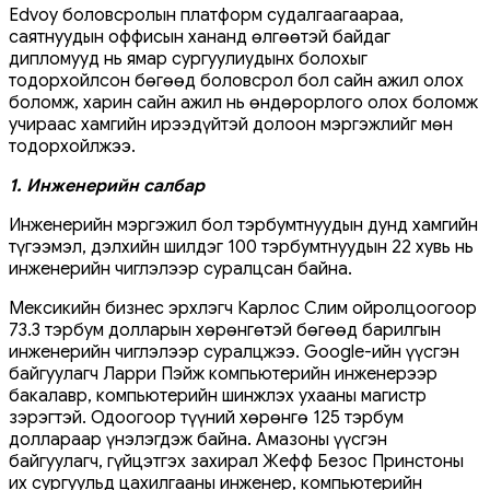
Edvoy боловсролын платформ судалгаагаараа,
саятнуудын оффисын хананд өлгөөтэй байдаг
дипломууд нь ямар сургуулиудынх болохыг
тодорхойлсон бөгөөд боловсрол бол сайн ажил олох
боломж, харин сайн ажил нь өндөрорлого олох боломж
учираас хамгийн ирээдүйтэй долоон мэргэжлийг мөн
тодорхойлжээ.
1. Инженерийн салбар
Инженерийн мэргэжил бол тэрбумтнуудын дунд хамгийн
түгээмэл, дэлхийн шилдэг 100 тэрбумтнуудын 22 хувь нь
инженерийн чиглэлээр суралцсан байна.
Мексикийн бизнес эрхлэгч Карлос Слим ойролцоогоор
73.3 тэрбум долларын хөрөнгөтэй бөгөөд барилгын
инженерийн чиглэлээр суралцжээ. Google-ийн үүсгэн
байгуулагч Ларри Пэйж компьютерийн инженерээр
бакалавр, компьютерийн шинжлэх ухааны магистр
зэрэгтэй. Одоогоор түүний хөрөнгө 125 тэрбум
доллараар үнэлэгдэж байна. Амазоны үүсгэн
байгуулагч, гүйцэтгэх захирал Жефф Безос Принстоны
их сургуульд цахилгааны инженер, компьютерийн