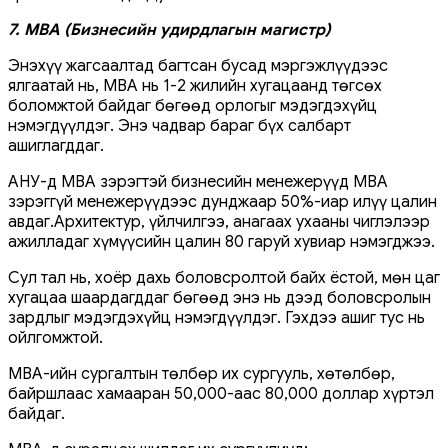
7. MBA (Бизнесийн удирдлагын магистр)
Энэхүү жагсаалтад багтсан бусад мэргэжлүүдээс
ялгаатай нь, MBA нь 1-2 жилийн хугацаанд төгсөх
боломжтой байдаг бөгөөд орлогыг мэдэгдэхүйц
нэмэгдүүлдэг. Энэ чадвар бараг бүх салбарт
ашиглагддаг.
АНУ-д MBA зэрэгтэй бизнесийн менежерүүд MBA
зэрэггүй менежерүүдээс дунджаар 50%-иар илүү цалин
авдаг.Архитектур, үйлчилгээ, анагаах ухааны чиглэлээр
ажилладаг хүмүүсийн цалин 80 гаруй хувиар нэмэгджээ.
Сул тал нь, хоёр дахь боловсролтой байх ёстой, мөн цаг
хугацаа шаардагддаг бөгөөд энэ нь дээд боловсролын
зардлыг мэдэгдэхүйц нэмэгдүүлдэг. Гэхдээ ашиг тус нь
ойлгомжтой.
MBA-ийн сургалтын төлбөр их сургууль, хөтөлбөр,
байршлаас хамааран 50,000-аас 80,000 доллар хүртэл
байдаг.