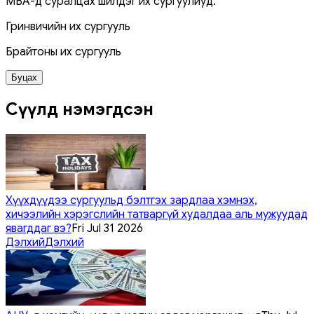
MBA-д суралцах шилдэг их сургуулиуд:
Гринвичийн их сургууль
Брайтоны их сургууль
Буцах
Сүүлд нэмэгдсэн
Хүүхдүүдээ сургуульд бэлтгэх зардлаа хэмнэх,
хичээлийн хэрэгслийн татваргүй худалдаа аль мужуудад
явагддаг вэ?
Fri Jul 31 2026
Дэлхий
Дэлхий