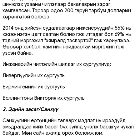
шинжлэх ухааны чиглэлээр бакалаврын зэрэг
хамгаалсан. Тэрээр одоо 200 гаруй тэрбум долларын
хөрөнгөтэй болжээ.
2014 онд хийсэн судалгаагаар инженерүүдийн 56% нь
хэзээ нэгэн цагт саятан болно гэж итгэдэг бол 69% нь
тэдний мэргэжил "хямралд тэсвэртэй" гэж хариулжээ.
Өөрөөр хэлбэл, хамгийн найдвартай мэргэжил гэж
үзсэн байна.
Инженерийн чиглэлийн шилдэг их сургуулиуд:
Ливерпүүлийн их сургууль
Бирмингемийн их сургууль
Веллингтоны Виктория их сургууль
2. Эдийн засаг/Санхүү
Санхүүгийн ертөнцийн талаарх мэдлэг нь ирээдүйд
амьдралдаа хийх бараг бүх зүйлд үнэлж баршгүй чухал
байдаг. Мөн сайн ажилд орох боломж юм.