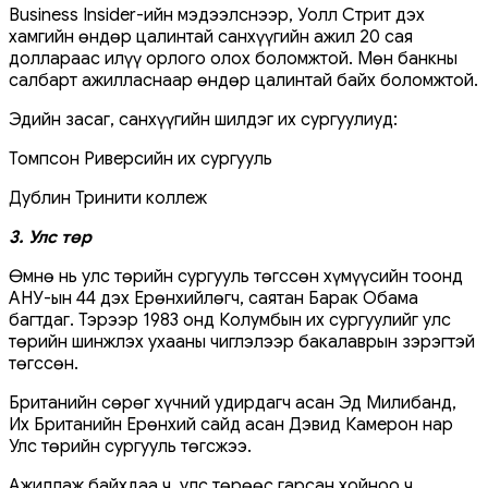
Business Insider-ийн мэдээлснээр, Уолл Стрит дэх
хамгийн өндөр цалинтай санхүүгийн ажил 20 сая
доллараас илүү орлого олох боломжтой. Мөн банкны
салбарт ажилласнаар өндөр цалинтай байх боломжтой.
Эдийн засаг, санхүүгийн шилдэг их сургуулиуд:
Томпсон Риверсийн их сургууль
Дублин Тринити коллеж
3. Улс төр
Өмнө нь улс төрийн сургууль төгссөн хүмүүсийн тоонд
АНУ-ын 44 дэх Ерөнхийлөгч, саятан Барак Обама
багтдаг. Тэрээр 1983 онд Колумбын их сургуулийг улс
төрийн шинжлэх ухааны чиглэлээр бакалаврын зэрэгтэй
төгссөн.
Британийн сөрөг хүчний удирдагч асан Эд Милибанд,
Их Британийн Ерөнхий сайд асан Дэвид Камерон нар
Улс төрийн сургууль төгсжээ.
Ажиллаж байхдаа ч, улс төрөөс гарсан хойноо ч