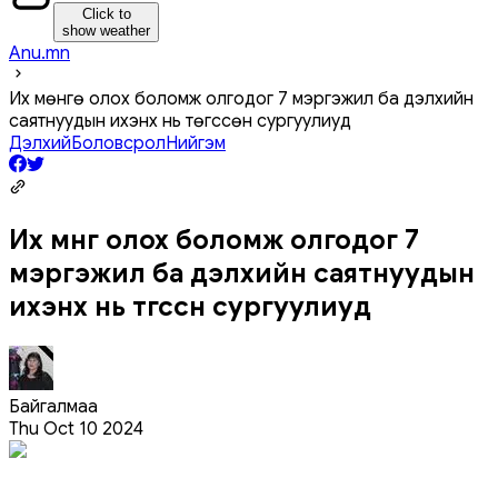
Click to
show weather
Anu.mn
Их мөнгө олох боломж олгодог 7 мэргэжил ба дэлхийн
саятнуудын ихэнх нь төгссөн сургуулиуд
Дэлхий
Боловсрол
Нийгэм
Их мөнгө олох боломж олгодог 7
мэргэжил ба дэлхийн саятнуудын
ихэнх нь төгссөн сургуулиуд
Байгалмаа
Thu Oct 10 2024