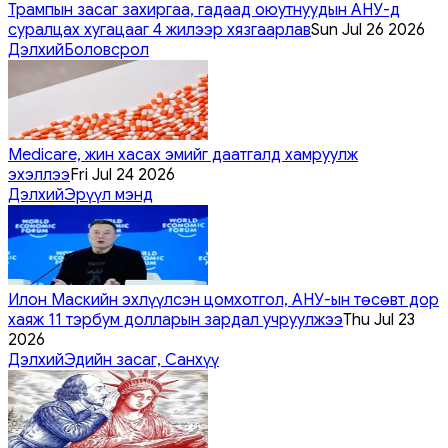
Трампын засаг захиргаа, гадаад оюутнуудын АНУ-д
суралцах хугацааг 4 жилээр хязгаарлав
Sun Jul 26 2026
Дэлхий
Боловсрол
Medicare, жин хасах эмийг даатгалд хамруулж
эхэллээ
Fri Jul 24 2026
Дэлхий
Эрүүл мэнд
Илон Маскийн эхлүүлсэн цомхотгол, АНУ-ын төсөвт дор
хаяж 11 тэрбум долларын зардал учруулжээ
Thu Jul 23
2026
Дэлхий
Эдийн засаг, Санхүү