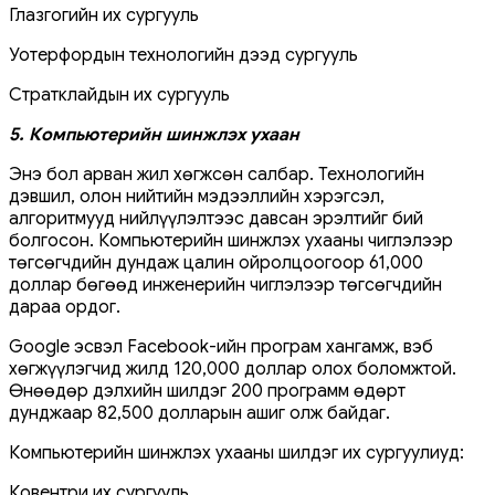
Глазгогийн их сургууль
Уотерфордын технологийн дээд сургууль
Стратклайдын их сургууль
5. Компьютерийн шинжлэх ухаан
Энэ бол арван жил хөгжсөн салбар. Технологийн
дэвшил, олон нийтийн мэдээллийн хэрэгсэл,
алгоритмууд нийлүүлэлтээс давсан эрэлтийг бий
болгосон. Компьютерийн шинжлэх ухааны чиглэлээр
төгсөгчдийн дундаж цалин ойролцоогоор 61,000
доллар бөгөөд инженерийн чиглэлээр төгсөгчдийн
дараа ордог.
Google эсвэл Facebook-ийн програм хангамж, вэб
хөгжүүлэгчид жилд 120,000 доллар олох боломжтой.
Өнөөдөр дэлхийн шилдэг 200 программ өдөрт
дунджаар 82,500 долларын ашиг олж байдаг.
Компьютерийн шинжлэх ухааны шилдэг их сургуулиуд:
Ковентри их сургууль