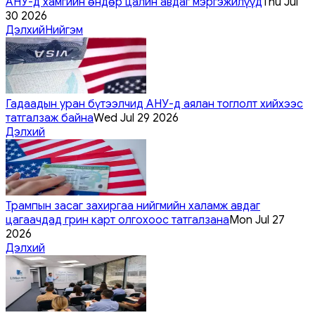
АНУ-д хамгийн өндөр цалин авдаг мэргэжилүүд
Thu Jul
30 2026
Дэлхий
Нийгэм
Гадаадын уран бүтээлчид АНУ-д аялан тоглолт хийхээс
татгалзаж байна
Wed Jul 29 2026
Дэлхий
Трампын засаг захиргаа нийгмийн халамж авдаг
цагаачдад грин карт олгохоос татгалзана
Mon Jul 27
2026
Дэлхий