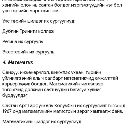
хамгийн олон нь саятан болдог мэргэжлүүдийн нэг бол
улс төрчийн мэргэжил юм.
Улс төрийн шилдэг их сургуулиуд:
Дублин Тринити коллеж
Регина их сургууль
Эксетерийн их сургууль
4. Математик
Санхүү, инженерчлэл, шинжлэх ухаан, төрийн
үйлчилгээний аль ч салбарт математикчид амжилттай
карьер хөөж болдог. Математикийн чиглэлээр
төгсөгчид дэлхийн саятнуудын багагүй хувийг
бүрдүүлдэг.
Саятан Арт Гарфункель Колумбын их сургуулийг төгсөөд
1967 онд математикийн магистрын зэрэг хамгаалж байв.
Математикийн шилдэг их сургуулиуд: