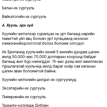
Батын их сургууль
Вайкатогийн их сургууль
6. Хууль, эрх зүй
Хуулийн чиглэлээр суралцах нь урт бөгөөд нарийн
төвөгтэй үйл явц боловч урт хугацаанд ихээхэн
хэмжээнийорлоготой болох боломж олгодог.
Их Британид хуульчийн эхний 5 жилийн дундаж цалин
жилд 50,000-аас 70,000 долларын хооронд байдаг
бөгөөд жил бүр нэмэгддэг. 15-аас дээш жил ажилласан
туршлагатай хуульчид жилд бараг хоёр сая хагасын
цалин авах боломжтой байна.
Хуулийн чиглэлийн шилдэг их сургуулиуд:
Эксетерийн их сургууль
Лимерикийн их сургууль
Тринити-колледж Дублин