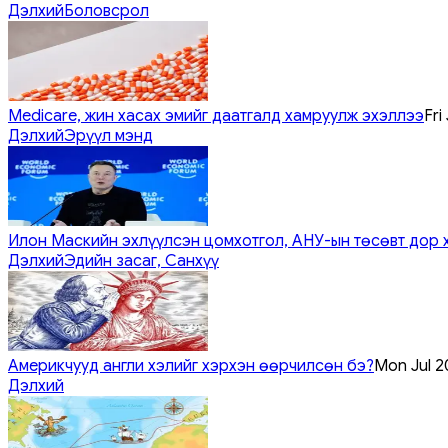
Дэлхий
Боловсрол
Medicare, жин хасах эмийг даатгалд хамруулж эхэллээ
Fri
Дэлхий
Эрүүл мэнд
Илон Маскийн эхлүүлсэн цомхотгол, АНУ-ын төсөвт дор 
Дэлхий
Эдийн засаг, Санхүү
Америкчууд англи хэлийг хэрхэн өөрчилсөн бэ?
Mon Jul 2
Дэлхий