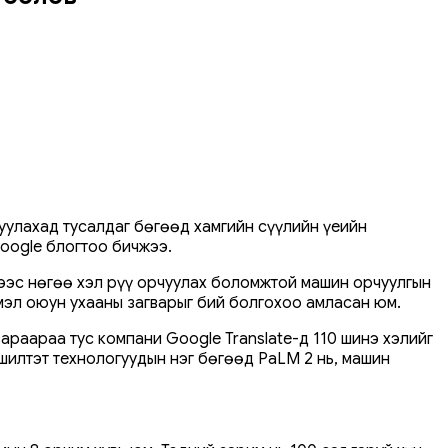
туулахад тусалдаг бөгөөд хамгийн сүүлийн үеийн
oogle блогтоо бичжээ.
хэлээс нөгөө хэл рүү орчуулах боломжтой машин орчуулгын
ймэл оюун ухааны загварыг бий болгохоо амласан юм.
араараа тус компани Google Translate-д 110 шинэ хэлийг
шилтэт технологуудын нэг бөгөөд PaLM 2 нь, машин