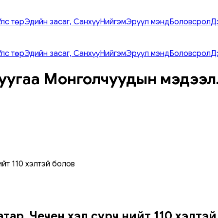
Улс төр
Эдийн засаг, Санхүү
Нийгэм
Эрүүл мэнд
Боловсрол
Д
Улс төр
Эдийн засаг, Санхүү
Нийгэм
Эрүүл мэнд
Боловсрол
Д
уугаа Монголчуудын мэдээл
ийт 110 хэлтэй болов
тар, Чечен хэл сурч нийт 110 хэлтэй