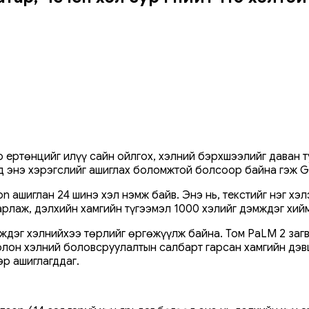
оо ертөнцийг илүү сайн ойлгох, хэлний бэрхшээлийг даван 
ид энэ хэрэгслийг ашиглах боломжтой болсоор байна гэж G
tion ашиглан 24 шинэ хэл нэмж байв. Энэ нь, текстийг нэг 
зарлаж, дэлхийн хамгийн түгээмэл 1000 хэлийг дэмждэг хи
ждэг хэлнийхээ төрлийг өргөжүүлж байна. Том PaLM 2 загв
болон хэлний боловсруулалтын салбарт гарсан хамгийн дэв
эр ашиглагддаг.