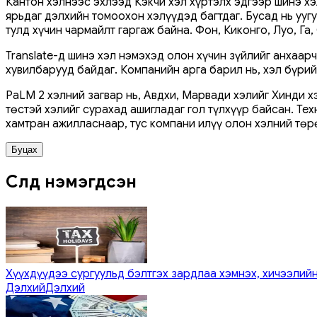
Кантон хэлнээс эхлээд Кэкчи хэл хүртэлх эдгээр шинэ хэл
ярьдаг дэлхийн томоохон хэлүүдэд багтдаг. Бусад нь уугу
тулд хүчин чармайлт гаргаж байна. Фон, Киконго, Луо, Г
Translate-д шинэ хэл нэмэхэд олон хүчин зүйлийг анхаарч
хувилбарууд байдаг. Компанийн арга барил нь, хэл бүри
PaLM 2 хэлний загвар нь, Авдхи, Марвади хэлийг Хинди 
төстэй хэлийг сурахад ашигладаг гол түлхүүр байсан. Т
хамтран ажилласнаар, тус компани илүү олон хэлний төрө
Буцах
Сүүлд нэмэгдсэн
Хүүхдүүдээ сургуульд бэлтгэх зардлаа хэмнэх, хичээлийн
Дэлхий
Дэлхий