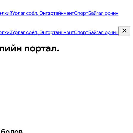
элхий
Урлаг соёл, Энтэртайнмэнт
Спорт
Байгал орчин
элхий
Урлаг соёл, Энтэртайнмэнт
Спорт
Байгал орчин
лийн портал.
 болов