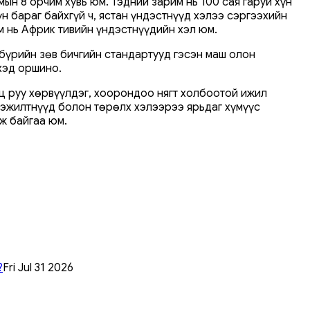
мын 8 орчим хувь юм. Тэдний зарим нь 100 сая гаруй хүн
н бараг байхгүй ч, ястан үндэстнүүд хэлээ сэргээхийн
им нь Африк тивийн үндэстнүүдийн хэл юм.
з бүрийн зөв бичгийн стандартууд гэсэн маш олон
хэд оршино.
ц руу хөрвүүлдэг, хоорондоо нягт холбоотой ижил
гэжилтнүүд болон төрөлх хэлээрээ ярьдаг хүмүүс
ж байгаа юм.
?
Fri Jul 31 2026