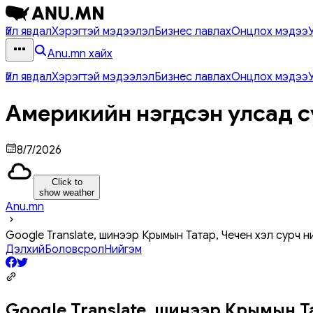
Үйл явдал
Хэрэгтэй мэдээлэл
Бизнес лавлах
Онцлох мэдээ
Anu.mn хайх
Үйл явдал
Хэрэгтэй мэдээлэл
Бизнес лавлах
Онцлох мэдээ
Америкийн нэгдсэн улсад с
8/7/2026
Click to
show weather
Anu.mn
Google Translate, шинээр Крымын Татар, Чечен хэл сурч н
Дэлхий
Боловсрол
Нийгэм
Google Translate, шинээр Крымын Та