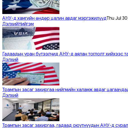
АНУ-д хамгийн өндөр цалин авдаг мэргэжилүүд
Thu Jul 3
Дэлхий
Нийгэм
Гадаадын уран бүтээлчид АНУ-д аялан тоглолт хийхээс т
Дэлхий
Трампын засаг захиргаа нийгмийн халамж авдаг цагаачдад
Дэлхий
Трампын засаг захиргаа, гадаад оюутнуудын АНУ-д сурал