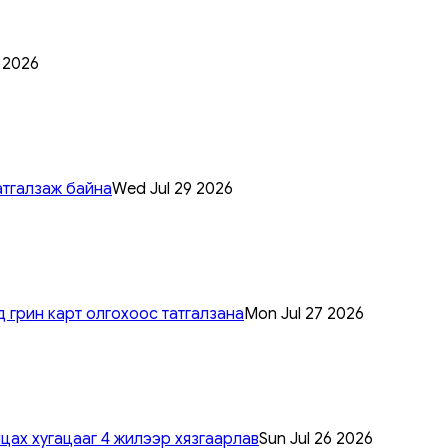
0 2026
атгалзаж байна
Wed Jul 29 2026
 грин карт олгохоос татгалзана
Mon Jul 27 2026
цах хугацааг 4 жилээр хязгаарлав
Sun Jul 26 2026