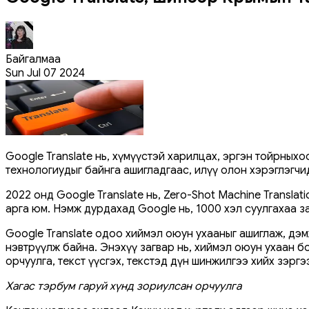
Байгалмаа
Sun Jul 07 2024
Google Translate нь, хүмүүстэй харилцах, эргэн тойрных
технологиудыг байнга ашигладгаас, илүү олон хэрэглэгч
2022 онд Google Translate нь, Zero-Shot Machine Transla
арга юм. Нэмж дурдахад Google нь, 1000 хэл суулгахаа 
Google Translate одоо хиймэл оюун ухааныг ашиглаж, дэм
нэвтрүүлж байна. Энэхүү загвар нь, хиймэл оюун ухаан 
орчуулга, текст үүсгэх, текстэд дүн шинжилгээ хийх зэргэ
Хагас тэрбум гаруй хүнд зориулсан орчуулга