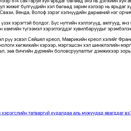
ээр 614 сая гаруй хүн ярьдаг бөгөөд энэ нь дэлхийн хүн а
ул жижиг бүлгүүдийн хэл бөгөөд зарим хэлээр нь ярьдаг хү
а, Свази, Венда, Волоф зэрэг хэлнүүдийн дөрөвний нэг орч
 үзэх хэрэгтэй болдог. Бүс нутгийн хэллэгүүд, аялгууд, ян
йн хамгийн түгээмэл хэрэглэгддэг хувилбаруудыг эрэмбэлэ
хэл рүү эсвэл Сейшел креол, Маврикийн креол хэлийг Фран
ехнологи хөгжихийн хэрээр, мэргэшсэн хэл шинжлэлийн мэр
л, зөв ​​бичгийн дүрмийн боловсруулалтыг дэмжихээр зорь
 хэрэгслийн татваргүй худалдаа аль мужуудад явагддаг вэ