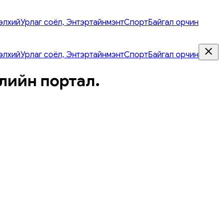
элхий
Урлаг соёл, Энтэртайнмэнт
Спорт
Байгал орчин
элхий
Урлаг соёл, Энтэртайнмэнт
Спорт
Байгал орчин
лийн портал.