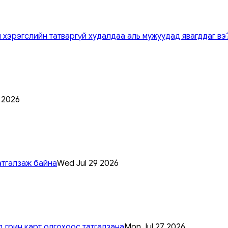
 хэрэгслийн татваргүй худалдаа аль мужуудад явагддаг вэ
0 2026
атгалзаж байна
Wed Jul 29 2026
 грин карт олгохоос татгалзана
Mon Jul 27 2026