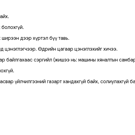
айх.
 болохгүй.
 ширээн дээр хүртэл бүү тавь.
д цэнэглэгчээр. Өдрийн цагаар цэнэглэхийг хичээ.
аар байлгахаас сэргийл (жишээ нь: машины хяналтын самбар
охгүй.
засвар үйлчилгээний газарт хандахгүй байх, солиулахгүй б