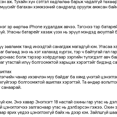
сэн аж. Тухайн хүн сэтгэл хөдлөлөө барьж чадалгүй төхө
 хүмүүсийг багахан хэмжээний сандралд оруулж амжсан бай
эг эр өөртөө iPhone худалдаж авчээ. Тэгснээ тэр батарей
гүй. Утасны батарейг хазаж үзэх нь эрүүл мэндэд аюултай 
үү зөвлөмж танд инээдтэй санагдаж магадгүй юм. Утасаа х
г бөгөөд энэ нь хэт халахад хүргэх, тэр ч байтугай гал г
арснаас болж тэрээр хоёрдугаар зэргийн түлэгдэлт авч ба
лаг утастай илүү болгоомжтой харьцах хэрэгтэйг бидэнд с
шиглах
эгчийн чанар ихэвчлэн муу байдаг ба хямд үнэтэй цэнэглэг
хгүйгээр болгоомжтой ашиглах хэрэгтэй. Та өндөр вольттой
 санаарай.
гүй юм. Энэ хавар Энэтхэгт 18 настай охины гар утас нь дэ
гүй цэнэглэгчээ залгаснаар утас нь дэлбэрсэн гэжээ. Охин
аар ярих үедээ цэнэглэхгүй байх нь дээр юм. Зайлшгүй ша