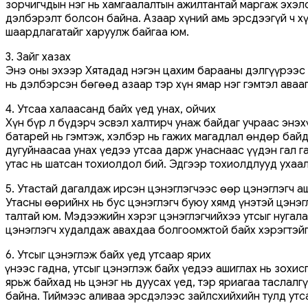
зорчигчдын нэг нь хамгаалалтын ажилтантай маргаж эхэл
дэлбэрэлт болсон байна. Азаар хүний ​​амь эрсдээгүй ч
шаардлагатайг харуулж байгаа юм.
3. Зайг хазах
Энэ оны эхээр Хятадад нэгэн цахим барааны дэлгүүрээс н
нь дэлбэрсэн бөгөөд азаар тэр хүн ямар нэг гэмтэл аваа
4. Утсаа халаасанд байх үед унах, ойчих
Хүн бүр л бүдэрч эсвэл халтирч унаж байдаг учраас энэх
батарей нь гэмтэж, хэлбэр нь гажих магадлал өндөр байда
дугуйнаасаа унах үедээ утсаа дарж унаснаас үүдэн гал г
утас нь шатсан тохиолдол бий. Эдгээр тохиолдлууд ухаа
5. Утастай дагалдаж ирсэн цэнэглэгчээс өөр цэнэглэгч а
Утасны өөрийнх нь бус цэнэглэгч буюу хямд үнэтэй цэнэгл
талтай юм. Мэдээжийн хэрэг цэнэглэгчийхээ утсыг нугала
цэнэглэгч худалдаж авахдаа болгоомжтой байх хэрэгтэйг
6. Утсыг цэнэглэж байх үед утсаар ярих
Үүнээс гадна, утсыг цэнэглэж байх үедээ ашиглах нь зохис
ярьж байхад нь цэнэг нь дуусах үед, тэр яриагаа таслал
байна. Тиймээс аливаа эрсдэлээс зайлсхийхийн тулд утс