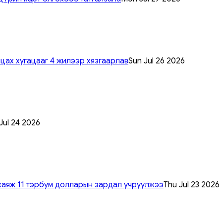
цах хугацааг 4 жилээр хязгаарлав
Sun Jul 26 2026
 Jul 24 2026
хаяж 11 тэрбум долларын зардал учруулжээ
Thu Jul 23 2026