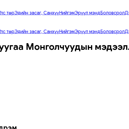
Улс төр
Эдийн засаг, Санхүү
Нийгэм
Эрүүл мэнд
Боловсрол
Д
Улс төр
Эдийн засаг, Санхүү
Нийгэм
Эрүүл мэнд
Боловсрол
Д
уугаа Монголчуудын мэдээл
дүрэм