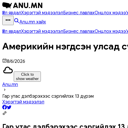
Үйл явдал
Хэрэгтэй мэдээлэл
Бизнес лавлах
Онцлох мэдээ
Anu.mn хайх
Үйл явдал
Хэрэгтэй мэдээлэл
Бизнес лавлах
Онцлох мэдээ
Америкийн нэгдсэн улсад с
8/6/2026
Click to
show weather
Anu.mn
Гар утас дэлбэрэхээс сэргийлэх 13 дүрэм
Хэрэгтэй мэдээлэл
Гар утас дэлбэрэхээс сэргийлэх 13 