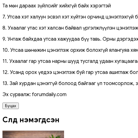
Та мөн дараах зүйлсийг хийхгүй байх хэрэгтэй
7. Утсаа хэт халуун эсвэл хэт хүйтэн орчинд цэнэглэхгүй б
8. Ухаалаг утас хэт халсан байвал үргэлжлүүлэн цэнэглэж
9. Унтаж байхдаа утсаа хажуудаа бүү тавь. Орны дэргэдэх
10. Утсаа шөнөжин цэнэглэж орхиж болохгүй ялангуяа хям
11. Ухаалаг гар утсаа нарны шууд тусгалд удаан хугацааг
12. Усанд орох үедээ цэнэглэж буй гар утсаа ашиглаж бол
13. Зай хурдан цэнэггүй болоод байгааг үл тоомсорлож, 
Эх сурвалж: forumdaily.com
Буцах
Сүүлд нэмэгдсэн