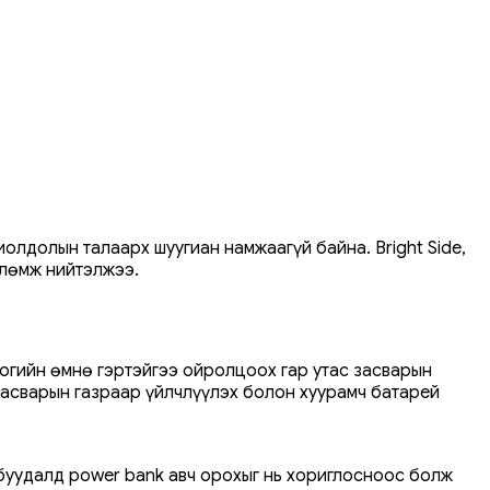
иолдолын талаарх шуугиан намжаагүй байна. Bright Side,
влөмж нийтэлжээ.
ногийн өмнө гэртэйгээ ойролцоох гар утас засварын
засварын газраар үйлчлүүлэх болон хуурамч батарей
 буудалд power bank авч орохыг нь хориглосноос болж