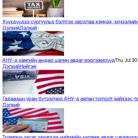
Хүүхдүүдээ сургуульд бэлтгэх зардлаа хэмнэх, хичээлийн
Дэлхий
Дэлхий
АНУ-д хамгийн өндөр цалин авдаг мэргэжилүүд
Thu Jul 3
Дэлхий
Нийгэм
Гадаадын уран бүтээлчид АНУ-д аялан тоглолт хийхээс т
Дэлхий
Трампын засаг захиргаа нийгмийн халамж авдаг цагаачдад