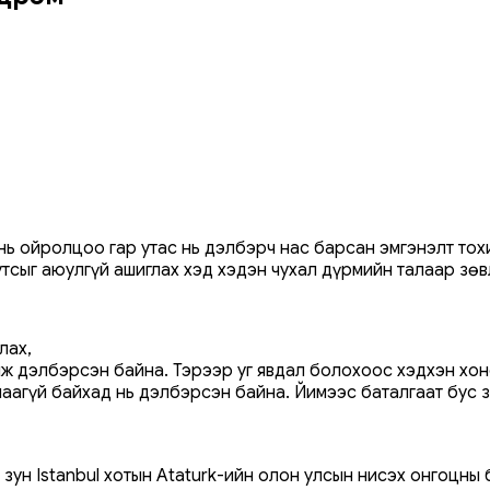
 нь ойролцоо гар утас нь дэлбэрч нас барсан эмгэнэлт тох
утсыг аюулгүй ашиглах хэд хэдэн чухал дүрмийн талаар зө
лах,
лж дэлбэрсэн байна. Тэрээр уг явдал болохоос хэдхэн хо
лаагүй байхад нь дэлбэрсэн байна. Йимээс баталгаат бус 
зун Istanbul хотын Ataturk-ийн олон улсын нисэх онгоцны