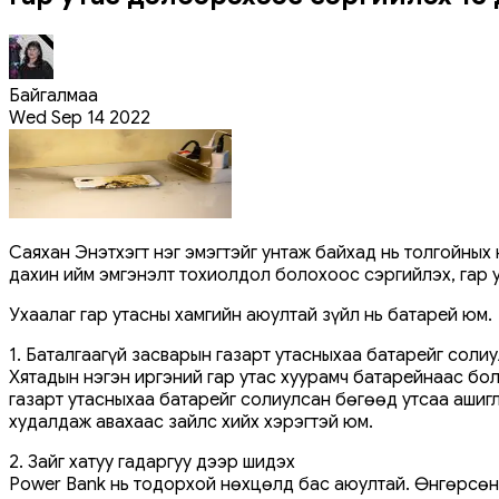
Байгалмаа
Wed Sep 14 2022
Саяхан Энэтхэгт нэг эмэгтэйг унтаж байхад нь толгойных
дахин ийм эмгэнэлт тохиолдол болохоос сэргийлэх, гар 
Ухаалаг гар утасны хамгийн аюултай зүйл нь батарей юм.
1. Баталгаагүй засварын газарт утасныхаа батарейг солиу
Хятадын нэгэн иргэний гар утас хуурамч батарейнаас бо
газарт утасныхаа батарейг солиулсан бөгөөд утсаа ашиг
худалдаж авахаас зайлс хийх хэрэгтэй юм.
2. Зайг хатуу гадаргуу дээр шидэх
Power Bank нь тодорхой нөхцөлд бас аюултай. Өнгөрсөн 