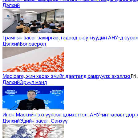
Дэлхий
Трампын засаг захиргаа, гадаад оюутнуудын АНУ-д сурал
Дэлхий
Боловсрол
Medicare, жин хасах эмийг даатгалд хамруулж эхэллээ
Fri
Дэлхий
Эрүүл мэнд
Илон Маскийн эхлүүлсэн цомхотгол, АНУ-ын төсөвт дор 
Дэлхий
Эдийн засаг, Санхүү