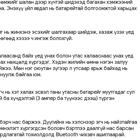
өрөмжийг шалан дээр хүчтэй шидэхэд багахан хэмжээний
на. Энэхүү үйл явдал нь батарейтай болгоомжтой харьцах
г нь жинхэнэ эсэхийг шалгахаар шийдэж, хазаж үзэх үед
бөгөөд хэзээ ч ингэж болохгүй.
алаасанд байх үед унах болон утас халааснаас унах үед
арах нөхцөлд хүргэдэг. Хэдэн жилийн өмнө нэгэн залуу
йжээ. Мөн нэг оюутан зүгээр л утсаар ярьж байхад нь
ануулж байгаа юм.
ч нь хэт халах эсвэл таны утасны батарейг муутгадаг сул
 ба хүчдэлтэй (3 ампер ба түүнээс дээш) түргэн
лбэрч нас баржээ. Дүүгийнх нь хэлснээр эгч нь найзтайгаа
 эмнэлэгт хүргэгдсэн боловч бэртлээ даалгүй нас барсан
ардлагатай тохиолдолд Bluetooth чихэвч ашиглаарай.