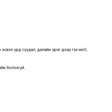
 эсвэл урд суудал, далайн эрэг дээр гэх мэт).
айж болохгүй.