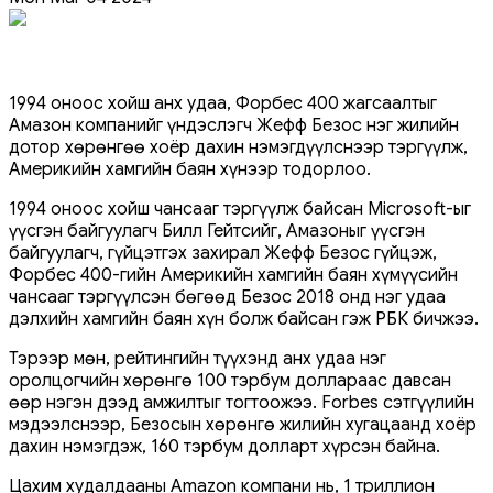
1994 оноос хойш анх удаа, Форбес 400 жагсаалтыг
Амазон компанийг үндэслэгч Жефф Безос нэг жилийн
дотор хөрөнгөө хоёр дахин нэмэгдүүлснээр тэргүүлж,
Америкийн хамгийн баян хүнээр тодорлоо.
1994 оноос хойш чансааг тэргүүлж байсан Microsoft-ыг
үүсгэн байгуулагч Билл Гейтсийг, Амазоныг үүсгэн
байгуулагч, гүйцэтгэх захирал Жефф Безос гүйцэж,
Форбес 400-гийн Америкийн хамгийн баян хүмүүсийн
чансааг тэргүүлсэн бөгөөд Безос 2018 онд нэг удаа
дэлхийн хамгийн баян хүн болж байсан гэж РБК бичжээ.
Тэрээр мөн, рейтингийн түүхэнд анх удаа нэг
оролцогчийн хөрөнгө 100 тэрбум доллараас давсан
өөр нэгэн дээд амжилтыг тогтоожээ. Forbes сэтгүүлийн
мэдээлснээр, Безосын хөрөнгө жилийн хугацаанд хоёр
дахин нэмэгдэж, 160 тэрбум долларт хүрсэн байна.
Цахим худалдааны Amazon компани нь, 1 триллион