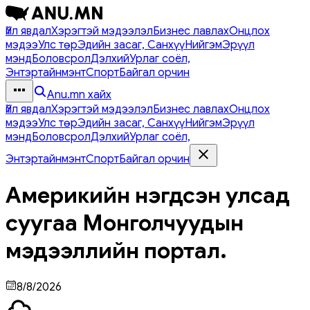
Үйл явдал
Хэрэгтэй мэдээлэл
Бизнес лавлах
Онцлох
мэдээ
Улс төр
Эдийн засаг, Санхүү
Нийгэм
Эрүүл
мэнд
Боловсрол
Дэлхий
Урлаг соёл,
Энтэртайнмэнт
Спорт
Байгал орчин
Anu.mn хайх
Үйл явдал
Хэрэгтэй мэдээлэл
Бизнес лавлах
Онцлох
мэдээ
Улс төр
Эдийн засаг, Санхүү
Нийгэм
Эрүүл
мэнд
Боловсрол
Дэлхий
Урлаг соёл,
Энтэртайнмэнт
Спорт
Байгал орчин
Америкийн нэгдсэн улсад
суугаа Монголчуудын
мэдээллийн портал.
8/8/2026