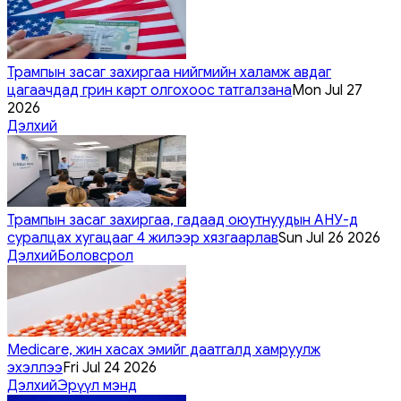
Трампын засаг захиргаа нийгмийн халамж авдаг
цагаачдад грин карт олгохоос татгалзана
Mon Jul 27
2026
Дэлхий
Трампын засаг захиргаа, гадаад оюутнуудын АНУ-д
суралцах хугацааг 4 жилээр хязгаарлав
Sun Jul 26 2026
Дэлхий
Боловсрол
Medicare, жин хасах эмийг даатгалд хамруулж
эхэллээ
Fri Jul 24 2026
Дэлхий
Эрүүл мэнд