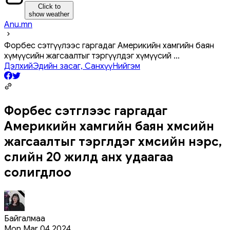
Click to
show weather
Anu.mn
Форбес сэтгүүлээс гаргадаг Америкийн хамгийн баян
хүмүүсийн жагсаалтыг тэргүүлдэг хүмүүсий
...
Дэлхий
Эдийн засаг, Санхүү
Нийгэм
Форбес сэтгүүлээс гаргадаг
Америкийн хамгийн баян хүмүүсийн
жагсаалтыг тэргүүлдэг хүмүүсийн нэрс,
сүүлийн 20 жилд анх удаагаа
солигдлоо
Байгалмаа
Mon Mar 04 2024