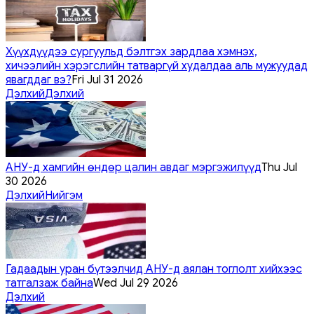
Хүүхдүүдээ сургуульд бэлтгэх зардлаа хэмнэх,
хичээлийн хэрэгслийн татваргүй худалдаа аль мужуудад
явагддаг вэ?
Fri Jul 31 2026
Дэлхий
Дэлхий
АНУ-д хамгийн өндөр цалин авдаг мэргэжилүүд
Thu Jul
30 2026
Дэлхий
Нийгэм
Гадаадын уран бүтээлчид АНУ-д аялан тоглолт хийхээс
татгалзаж байна
Wed Jul 29 2026
Дэлхий