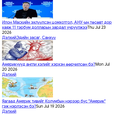
Илон Маскийн эхлүүлсэн цомхотгол, АНУ-ын төсөвт дор
хаяж 11 тэрбум долларын зардал учруулжээ
Thu Jul 23
2026
Дэлхий
Эдийн засаг, Санхүү
Америкчууд англи хэлийг хэрхэн өөрчилсөн бэ?
Mon Jul
20 2026
Дэлхий
Яагаад Америк тивийг Колумбын нэрээр бус "Америк"
гэж нэрлэсэн бэ?
Sun Jul 19 2026
Дэлхий