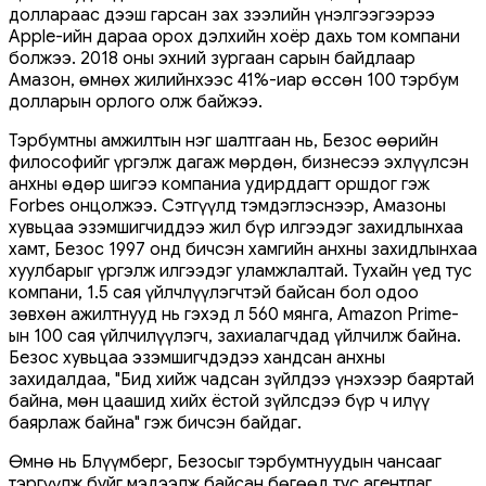
доллараас дээш гарсан зах зээлийн үнэлгээгээрээ
Apple-ийн дараа орох дэлхийн хоёр дахь том компани
болжээ. 2018 оны эхний зургаан сарын байдлаар
Амазон, өмнөх жилийнхээс 41%-иар өссөн 100 тэрбум
долларын орлого олж байжээ.
Тэрбумтны амжилтын нэг шалтгаан нь, Безос өөрийн
философийг үргэлж дагаж мөрдөн, бизнесээ эхлүүлсэн
анхны өдөр шигээ компаниа удирддагт оршдог гэж
Forbes онцолжээ. Сэтгүүлд тэмдэглэснээр, Амазоны
хувьцаа эзэмшигчиддээ жил бүр илгээдэг захидлынхаа
хамт, Безос 1997 онд бичсэн хамгийн анхны захидлынхаа
хуулбарыг үргэлж илгээдэг уламжлалтай. Тухайн үед тус
компани, 1.5 сая үйлчлүүлэгчтэй байсан бол одоо
зөвхөн ажилтнууд нь гэхэд л 560 мянга, Amazon Prime-
ын 100 сая үйлчилүүлэгч, захиалагчдад үйлчилж байна.
Безос хувьцаа эзэмшигчдэдээ хандсан анхны
захидалдаа, "Бид хийж чадсан зүйлдээ үнэхээр баяртай
байна, мөн цаашид хийх ёстой зүйлсдээ бүр ч илүү
баярлаж байна" гэж бичсэн байдаг.
Өмнө нь Блүүмберг, Безосыг тэрбумтнуудын чансааг
тэргүүлж буйг мэдээлж байсан бөгөөд тус агентлаг