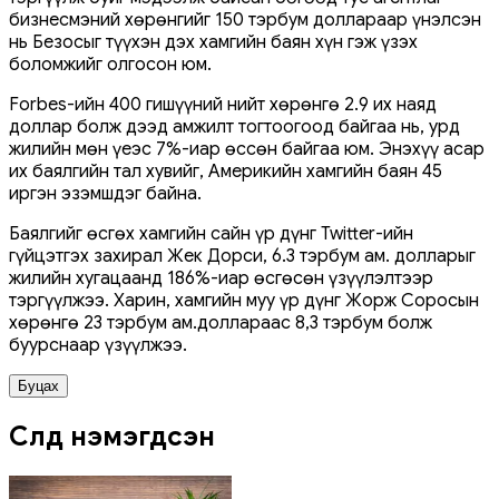
бизнесмэний хөрөнгийг 150 тэрбум доллараар үнэлсэн
нь Безосыг түүхэн дэх хамгийн баян хүн гэж үзэх
боломжийг олгосон юм.
Forbes-ийн 400 гишүүний нийт хөрөнгө 2.9 их наяд
доллар болж дээд амжилт тогтоогоод байгаа нь, урд
жилийн мөн үеэс 7%-иар өссөн байгаа юм. Энэхүү асар
их баялгийн тал хувийг, Америкийн хамгийн баян 45
иргэн эзэмшдэг байна.
Баялгийг өсгөх хамгийн сайн үр дүнг Twitter-ийн
гүйцэтгэх захирал Жек Дорси, 6.3 тэрбум ам. долларыг
жилийн хугацаанд 186%-иар өсгөсөн үзүүлэлтээр
тэргүүлжээ. Харин, хамгийн муу үр дүнг Жорж Соросын
хөрөнгө 23 тэрбум ам.доллараас 8,3 тэрбум болж
буурснаар үзүүлжээ.
Буцах
Сүүлд нэмэгдсэн