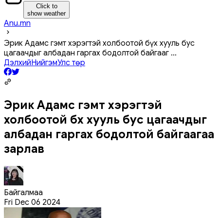
Click to
show weather
Anu.mn
Эрик Адамс гэмт хэрэгтэй холбоотой бүх хууль бус
цагаачдыг албадан гаргах бодолтой байгааг
...
Дэлхий
Нийгэм
Улс төр
Эрик Адамс гэмт хэрэгтэй
холбоотой бүх хууль бус цагаачдыг
албадан гаргах бодолтой байгаагаа
зарлав
Байгалмаа
Fri Dec 06 2024