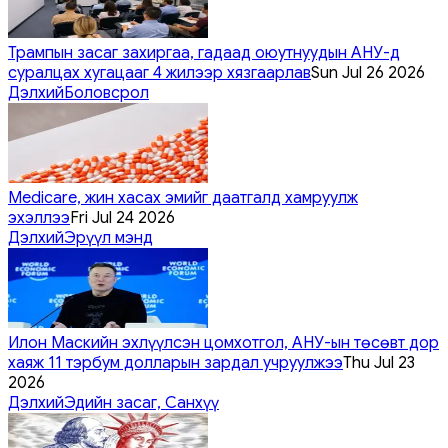
Трампын засаг захиргаа, гадаад оюутнуудын АНУ-д
суралцах хугацааг 4 жилээр хязгаарлав
Sun Jul 26 2026
Дэлхий
Боловсрол
Medicare, жин хасах эмийг даатгалд хамруулж
эхэллээ
Fri Jul 24 2026
Дэлхий
Эрүүл мэнд
Илон Маскийн эхлүүлсэн цомхотгол, АНУ-ын төсөвт дор
хаяж 11 тэрбум долларын зардал учруулжээ
Thu Jul 23
2026
Дэлхий
Эдийн засаг, Санхүү