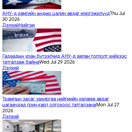
АНУ-д хамгийн өндөр цалин авдаг мэргэжилүүд
Thu Jul
30 2026
Дэлхий
Нийгэм
Гадаадын уран бүтээлчид АНУ-д аялан тоглолт хийхээс
татгалзаж байна
Wed Jul 29 2026
Дэлхий
Трампын засаг захиргаа нийгмийн халамж авдаг
цагаачдад грин карт олгохоос татгалзана
Mon Jul 27
2026
Дэлхий