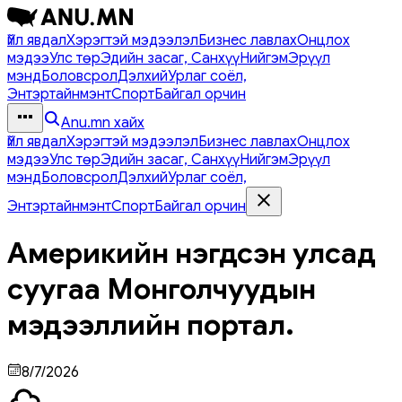
Үйл явдал
Хэрэгтэй мэдээлэл
Бизнес лавлах
Онцлох
мэдээ
Улс төр
Эдийн засаг, Санхүү
Нийгэм
Эрүүл
мэнд
Боловсрол
Дэлхий
Урлаг соёл,
Энтэртайнмэнт
Спорт
Байгал орчин
Anu.mn хайх
Үйл явдал
Хэрэгтэй мэдээлэл
Бизнес лавлах
Онцлох
мэдээ
Улс төр
Эдийн засаг, Санхүү
Нийгэм
Эрүүл
мэнд
Боловсрол
Дэлхий
Урлаг соёл,
Энтэртайнмэнт
Спорт
Байгал орчин
Америкийн нэгдсэн улсад
суугаа Монголчуудын
мэдээллийн портал.
8/7/2026