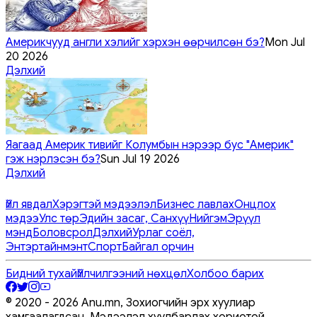
Америкчууд англи хэлийг хэрхэн өөрчилсөн бэ?
Mon Jul
20 2026
Дэлхий
Яагаад Америк тивийг Колумбын нэрээр бус "Америк"
гэж нэрлэсэн бэ?
Sun Jul 19 2026
Дэлхий
Үйл явдал
Хэрэгтэй мэдээлэл
Бизнес лавлах
Онцлох
мэдээ
Улс төр
Эдийн засаг, Санхүү
Нийгэм
Эрүүл
мэнд
Боловсрол
Дэлхий
Урлаг соёл,
Энтэртайнмэнт
Спорт
Байгал орчин
Бидний тухай
Үйлчилгээний нөхцөл
Холбоо барих
© 2020 -
2026
Anu.mn, Зохиогчийн эрх хуулиар
хамгаалагдсан. Мэдээлэл хуулбарлах хориотой.