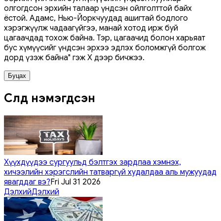
олгогдсон эрхийн талаар үндсэн ойлголттой байх
ёстой. Адамс, Нью-Йоркчуудад ашигтай бодлого
хэрэгжүүлж чадаагүйгээ, манай хотод ирж буй
цагаачдад тохож байна. Тэр, цагаачид болон харьяат
бус хүмүүсийг үндсэн эрхээ эдлэх боломжгүй болгож
дорд үзэж байна" гэж X дээр бичжээ.
Буцах
Сүүлд нэмэгдсэн
Хүүхдүүдээ сургуульд бэлтгэх зардлаа хэмнэх,
хичээлийн хэрэгслийн татваргүй худалдаа аль мужуудад
явагддаг вэ?
Fri Jul 31 2026
Дэлхий
Дэлхий