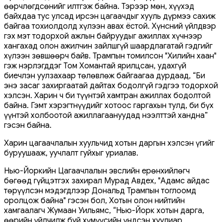
өөрчлөгдсөнийг илтгэж байна. Тэрээр мөн, хүүхэд
байхдаа тус улсад ирсэн цагаачдыг хууль дүрмээ сахиж
байгаа тохиолдолд хүлээн авах ёстой. Хүнсний үйлдвэр
гэх мэт тодорхой ажлын байруудыг ажиллах хүчнээр
хангахад олон ажилчин зайлшгүй шаардлагатай гэдгийг
хүлээн зөвшөөрч байв. Трампын томилсон "Хилийн хаан"
гэж нэрлэгддэг Том Хомантай ярилцсан, удахгүй
биечлэн уулзахаар төлөвлөж байгаагаа дурдаад, “Би
энэ засаг захиргаатай дайтах бодолгүй гэдгээ тодорхой
хэлсэн. Харин ч би түүнтэй хамтран ажиллах бодолтой
байна. Гэмт хэрэгтнүүдийг хотоос гаргахын тулд, би бүх
үүнтэй холбоотой ажиллагаануудад нээлттэй хандна”
гэсэн байна.
Харин цагаачлалын хуульчид хотын даргын хэлсэн үгийг
буруушааж, уучлалт гуйхыг уриалав.
Нью-Йоркийн Цагаачлалын эвслийн ерөнхийлөгч
бөгөөд гүйцэтгэх захирал Мурад Авдех, "Адамс айдас
төрүүлсэн мэдэгдлээр Дональд Трампын тоглоомд
оролцож байна" гэсэн бол, Хотын олон нийтийн
хамгаалагч Жумаан Уильямс, “Нью-Йорк хотын дарга,
өөрийн үйлчилж буй хүмүүсийн үндсэн хуулиар