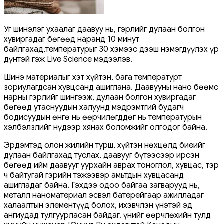
Уг шинэлэг ухаалаг даавуу нь, гэрлийг дулаан болгон
хувиргадаг бөгөөд наранд 10 минут
байлгахад,температурыг 30 хэмээс дээш нэмэгдүүлэх үр
дүнтэй гэж Live Science мэдээлэв.
Шинэ материалыг хэт хүйтэн, бага температурт
зориулагдсан хувцсанд ашиглана. Даавууны нано бөөмс
нарны гэрлийг шингээж, дулаан болгон хувиргадаг
бөгөөд утаснуудын халуунд мэдрэмтгий будагч
бодисуудын өнгө нь өөрчилөгддөг нь температурын
хэлбэлзлийг нүдээр хянах боломжийг олгодог байна.
Эрдэмтэд олон жилийн турш, хүйтэн нөхцөлд биеийг
дулаан байлгахад туслах, даавууг бүтээсээр ирсэн
бөгөөд ийм даавууг уурхайн аврах тоноглол, хувцас, тэр
ч байтугай гэрийн тэжээвэр амьтдын хувцасанд
ашигладаг байна. Гэхдээ одоо байгаа загварууд нь,
металл наноматериал эсвэл батерейгаар ажилладаг
халаалтын элементүүд болох, ихэвчлэн үнэтэй эд
ангиудад тулгуурласан байдаг. Үүнийг өөрчлөхийн тулд