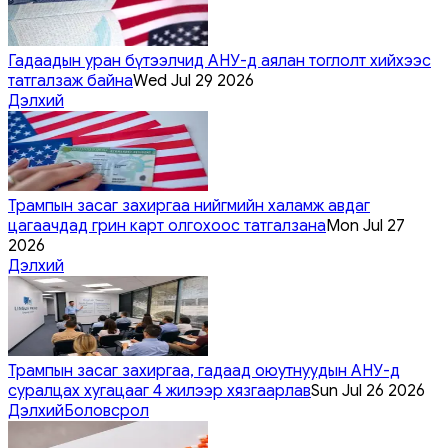
Гадаадын уран бүтээлчид АНУ-д аялан тоглолт хийхээс
татгалзаж байна
Wed Jul 29 2026
Дэлхий
Трампын засаг захиргаа нийгмийн халамж авдаг
цагаачдад грин карт олгохоос татгалзана
Mon Jul 27
2026
Дэлхий
Трампын засаг захиргаа, гадаад оюутнуудын АНУ-д
суралцах хугацааг 4 жилээр хязгаарлав
Sun Jul 26 2026
Дэлхий
Боловсрол