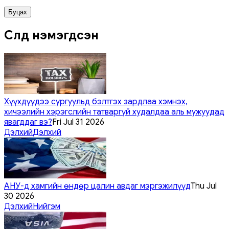
Буцах
Сүүлд нэмэгдсэн
Хүүхдүүдээ сургуульд бэлтгэх зардлаа хэмнэх,
хичээлийн хэрэгслийн татваргүй худалдаа аль мужуудад
явагддаг вэ?
Fri Jul 31 2026
Дэлхий
Дэлхий
АНУ-д хамгийн өндөр цалин авдаг мэргэжилүүд
Thu Jul
30 2026
Дэлхий
Нийгэм