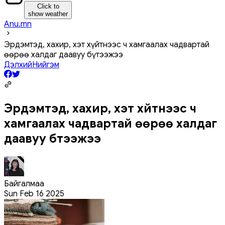
Click to
show weather
Anu.mn
Эрдэмтэд, хахир, хэт хүйтнээс ч хамгаалах чадвартай
өөрөө халдаг даавуу бүтээжээ
Дэлхий
Нийгэм
Эрдэмтэд, хахир, хэт хүйтнээс ч
хамгаалах чадвартай өөрөө халдаг
даавуу бүтээжээ
Байгалмаа
Sun Feb 16 2025