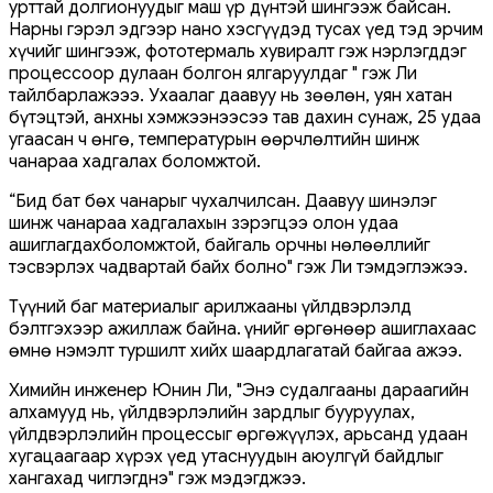
урттай долгионуудыг маш үр дүнтэй шингээж байсан.
Нарны гэрэл эдгээр нано хэсгүүдэд тусах үед тэд эрчим
хүчийг шингээж, фототермаль хувиралт гэж нэрлэгддэг
процессоор дулаан болгон ялгаруулдаг " гэж Ли
тайлбарлажэээ. Ухаалаг даавуу нь зөөлөн, уян хатан
бүтэцтэй, анхны хэмжээнээсээ тав дахин сунаж, 25 удаа
угаасан ч өнгө, температурын өөрчлөлтийн шинж
чанараа хадгалах боломжтой.
“Бид бат бөх чанарыг чухалчилсан. Даавуу шинэлэг
шинж чанараа хадгалахын зэрэгцээ олон удаа
ашиглагдахболомжтой, байгаль орчны нөлөөллийг
тэсвэрлэх чадвартай байх болно" гэж Ли тэмдэглэжээ.
Түүний баг материалыг арилжааны үйлдвэрлэлд
бэлтгэхээр ажиллаж байна. Үүнийг өргөнөөр ашиглахаас
өмнө нэмэлт туршилт хийх шаардлагатай байгаа ажээ.
Химийн инженер Юнин Ли, "Энэ судалгааны дараагийн
алхамууд нь, үйлдвэрлэлийн зардлыг бууруулах,
үйлдвэрлэлийн процессыг өргөжүүлэх, арьсанд удаан
хугацаагаар хүрэх үед утаснуудын аюулгүй байдлыг
хангахад чиглэгднэ" гэж мэдэгджээ.