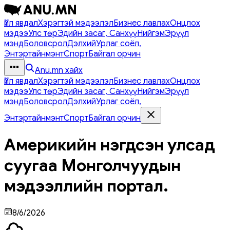
Үйл явдал
Хэрэгтэй мэдээлэл
Бизнес лавлах
Онцлох
мэдээ
Улс төр
Эдийн засаг, Санхүү
Нийгэм
Эрүүл
мэнд
Боловсрол
Дэлхий
Урлаг соёл,
Энтэртайнмэнт
Спорт
Байгал орчин
Anu.mn хайх
Үйл явдал
Хэрэгтэй мэдээлэл
Бизнес лавлах
Онцлох
мэдээ
Улс төр
Эдийн засаг, Санхүү
Нийгэм
Эрүүл
мэнд
Боловсрол
Дэлхий
Урлаг соёл,
Энтэртайнмэнт
Спорт
Байгал орчин
Америкийн нэгдсэн улсад
суугаа Монголчуудын
мэдээллийн портал.
8/6/2026