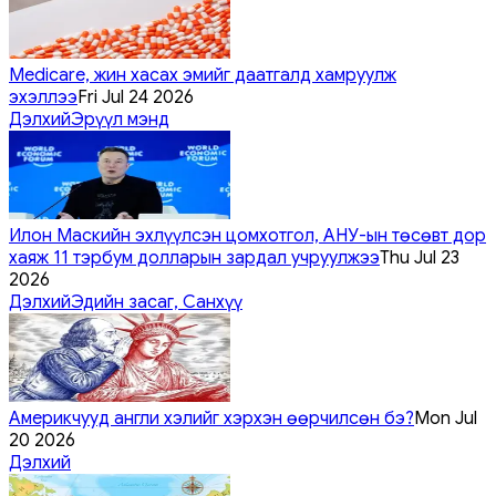
Medicare, жин хасах эмийг даатгалд хамруулж
эхэллээ
Fri Jul 24 2026
Дэлхий
Эрүүл мэнд
Илон Маскийн эхлүүлсэн цомхотгол, АНУ-ын төсөвт дор
хаяж 11 тэрбум долларын зардал учруулжээ
Thu Jul 23
2026
Дэлхий
Эдийн засаг, Санхүү
Америкчууд англи хэлийг хэрхэн өөрчилсөн бэ?
Mon Jul
20 2026
Дэлхий