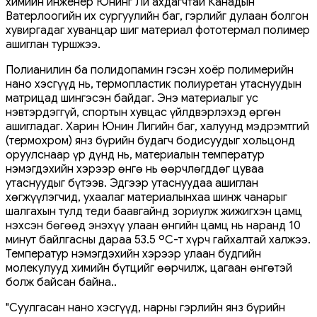
химийн инженер Юнинг Ли ахдагчтай Канадын
Ватерлоогийн их сургуулийн баг, гэрлийг дулаан болгон
хувиргадаг хуванцар шиг материал фототермал полимер
ашиглан туршжээ.
Полианилин ба полидопамин гэсэн хоёр полимерийн
нано хэсгүүд нь, термопластик полиуретан утаснуудын
матрицад шингэсэн байдаг. Энэ материалыг ус
нэвтэрдэггүй, спортын хувцас үйлдвэрлэхэд өргөн
ашигладаг. Харин Юнин Лигийн баг, халуунд мэдрэмтгий
(термохром) янз бүрийн будагч бодисуудыг хольцонд
оруулснаар үр дүнд нь, материалын температур
нэмэгдэхийн хэрээр өнгө нь өөрчлөгддөг цуваа
утаснуудыг бүтээв. Эдгээр утаснуудаа ашиглан
хөгжүүлэгчид, ухаалаг материалынхаа шинж чанарыг
шалгахын тулд теди баавгайнд зориулж жижигхэн цамц
нэхсэн бөгөөд энэхүү улаан өнгийн цамц нь наранд 10
минут байлгасны дараа 53.5 ºC-т хүрч гайхалтай халжээ.
Температур нэмэгдэхийн хэрээр улаан будгийн
молекулууд химийн бүтцийг өөрчилж, цагаан өнгөтэй
болж байсан байна..
"Суулгасан нано хэсгүүд, нарны гэрлийн янз бүрийн