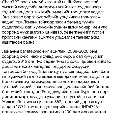
ChatGPT-ээс ялимгүй ялгаатай нь, life2vec эрэгтэй,
эмэгтэй хүмүүсийн өнгөрсөн үеийг нягт судалснаар
тэдний амьдралын хэтийн төлөвийг тооцоолж чаддаг.
Энэ загвар бараг бүх зүйлийг урьдчилан таамаглаж
чадна" гэж Леманн тайлбарласан бөгөөд түүний
судалгааны баг, хүмүүсийн хувийн шинж чанар, мөн улс
хооронд нүүж шилжих шийдвэр, хөдөлгөөнийг тусгай
программ хангамж ашиглан урьдчилан таамаглахад
ашигласан байна.
Леманны баг life2vec-ийг ашиглан, 2008-2020 оны
хооронд хүйс, насны хувьд өөр өөр, 6 сая хүмүүсийг
судалж, 2016 оны 1-р сарын 1-нээс хойш, дөрвөн жилээс
доошгүй наслах магадлал өндөртэй хүмүүсийг
тогтоосон бөгөөд "Бидний цуглуулсан мэдээллийн багц
нь, хүмүүсийн цаг хугацааны явц дах шилжилт хөдөлгөөн
болон хувь хүний ​​амьдралын замналын дарааллын
түвшнийг нарийвчлан харуулсан дүрслэлийг бий болгох
боломжийг олгодог. Өгөгдлүүдийн хэсэг бүрт, өөр өөр
дижитал маркеруудыг хуваарилан тусгайлан ангилсан.
Жишээлбэл, ясны хугарлыг S52, төрсний дараах цус
алдалт” O72, тамхины дэлгүүрийн ажилыг IND4726,
орлогуудыг төрлүүдээр ангилан 100 өөр өөр дижитал