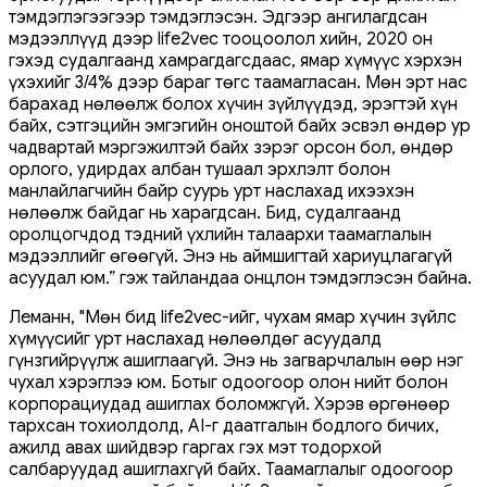
тэмдэглэгээгээр тэмдэглэсэн. Эдгээр ангилагдсан
мэдээллүүд дээр life2vec тооцоолол хийн, 2020 он
гэхэд судалгаанд хамрагдагсдаас, ямар хүмүүс хэрхэн
үхэхийг 3/4% дээр бараг төгс таамагласан. Мөн эрт нас
барахад нөлөөлж болох хүчин зүйлүүдэд, эрэгтэй хүн
байх, сэтгэцийн эмгэгийн оноштой байх эсвэл өндөр ур
чадвартай мэргэжилтэй байх зэрэг орсон бол, өндөр
орлого, удирдах албан тушаал эрхлэлт болон
манлайлагчийн байр суурь урт наслахад ихээхэн
нөлөөлж байдаг нь харагдсан. Бид, судалгаанд
оролцогчдод тэдний үхлийн талаархи таамаглалын
мэдээллийг өгөөгүй. Энэ нь аймшигтай хариуцлагагүй
асуудал юм.” гэж тайландаа онцлон тэмдэглэсэн байна.
Леманн, "Мөн бид life2vec-ийг, чухам ямар хүчин зүйлс
хүмүүсийг урт наслахад нөлөөлдөг асуудалд
гүнзгийрүүлж ашиглаагүй. Энэ нь загварчлалын өөр нэг
чухал хэрэглээ юм. Ботыг одоогоор олон нийт болон
корпорациудад ашиглах боломжгүй. Хэрэв өргөнөөр
тархсан тохиолдолд, AI-г даатгалын бодлого бичих,
ажилд авах шийдвэр гаргах гэх мэт тодорхой
салбаруудад ашиглахгүй байх. Таамаглалыг одоогоор