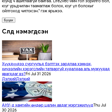
юунд ч ашиглаагүй байгаа. Life2vec-ийн гол зорилго бол,
юуг урьдчилан таамаглаж болох, юуг үл болохыг
ойлгоход чиглэсэн." гэж ярьжээ.
Буцах
Сүүлд нэмэгдсэн
Хүүхдүүдээ сургуульд бэлтгэх зардлаа хэмнэх,
хичээлийн хэрэгслийн татваргүй худалдаа аль мужуудад
явагддаг вэ?
Fri Jul 31 2026
Дэлхий
Дэлхий
АНУ-д хамгийн өндөр цалин авдаг мэргэжилүүд
Thu Jul
30 2026