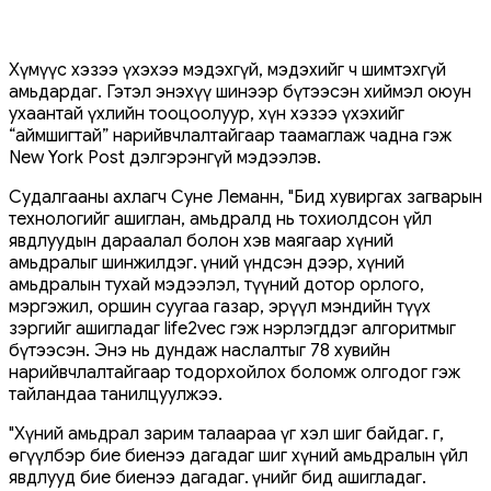
Хүмүүс хэзээ үхэхээ мэдэхгүй, мэдэхийг ч шимтэхгүй
амьдардаг. Гэтэл энэхүү шинээр бүтээсэн хиймэл оюун
ухаантай үхлийн тооцоолуур, хүн хэзээ үхэхийг
“аймшигтай” нарийвчлалтайгаар таамаглаж чадна гэж
New York Post дэлгэрэнгүй мэдээлэв.
Судалгааны ахлагч Суне Леманн, "Бид хувиргах загварын
технологийг ашиглан, амьдралд нь тохиолдсон үйл
явдлуудын дараалал болон хэв маягаар хүний ​​
амьдралыг шинжилдэг. Үүний үндсэн дээр, хүний ​​
амьдралын тухай мэдээлэл, түүний дотор орлого,
мэргэжил, оршин суугаа газар, эрүүл мэндийн түүх
зэргийг ашигладаг life2vec гэж нэрлэгддэг алгоритмыг
бүтээсэн. Энэ нь дундаж наслалтыг 78 хувийн
нарийвчлалтайгаар тодорхойлох боломж олгодог гэж
тайландаа танилцуулжээ.
"Хүний амьдрал зарим талаараа үг хэл шиг байдаг. Үг,
өгүүлбэр бие биенээ дагадаг шиг хүний амьдралын үйл
явдлууд бие биенээ дагадаг. Үүнийг бид ашигладаг.