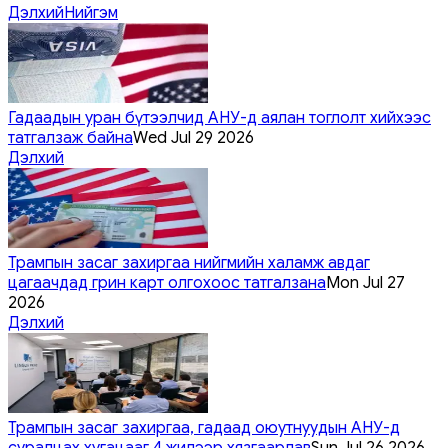
Дэлхий
Нийгэм
Гадаадын уран бүтээлчид АНУ-д аялан тоглолт хийхээс
татгалзаж байна
Wed Jul 29 2026
Дэлхий
Трампын засаг захиргаа нийгмийн халамж авдаг
цагаачдад грин карт олгохоос татгалзана
Mon Jul 27
2026
Дэлхий
Трампын засаг захиргаа, гадаад оюутнуудын АНУ-д
суралцах хугацааг 4 жилээр хязгаарлав
Sun Jul 26 2026