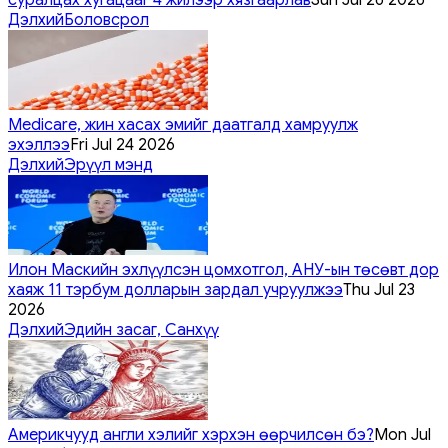
Дэлхий
Боловсрол
Medicare, жин хасах эмийг даатгалд хамруулж
эхэллээ
Fri Jul 24 2026
Дэлхий
Эрүүл мэнд
Илон Маскийн эхлүүлсэн цомхотгол, АНУ-ын төсөвт дор
хаяж 11 тэрбум долларын зардал учруулжээ
Thu Jul 23
2026
Дэлхий
Эдийн засаг, Санхүү
Америкчууд англи хэлийг хэрхэн өөрчилсөн бэ?
Mon Jul