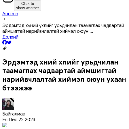
Click to
show weather
Anu.mn
Эрдэмтэд хүний ​​үхлийг урьдчилан таамаглах чадвартай
аймшигтай нарийвчлалтай хиймэл оюун
...
Дэлхий
Эрдэмтэд хүний ​​үхлийг урьдчилан
таамаглах чадвартай аймшигтай
нарийвчлалтай хиймэл оюун ухаан
бүтээжээ
Байгалмаа
Fri Dec 22 2023