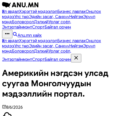
Үйл явдал
Хэрэгтэй мэдээлэл
Бизнес лавлах
Онцлох
мэдээ
Улс төр
Эдийн засаг, Санхүү
Нийгэм
Эрүүл
мэнд
Боловсрол
Дэлхий
Урлаг соёл,
Энтэртайнмэнт
Спорт
Байгал орчин
Anu.mn хайх
Үйл явдал
Хэрэгтэй мэдээлэл
Бизнес лавлах
Онцлох
мэдээ
Улс төр
Эдийн засаг, Санхүү
Нийгэм
Эрүүл
мэнд
Боловсрол
Дэлхий
Урлаг соёл,
Энтэртайнмэнт
Спорт
Байгал орчин
Америкийн нэгдсэн улсад
суугаа Монголчуудын
мэдээллийн портал.
8/6/2026