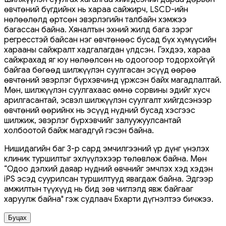
өвчтөний бүгдийнх нь хараа сайжирч, LSCD-ийн
нөлөөлөлд өртсөн эвэрлэгийн талбайн хэмжээ
багассан байна. Хяналтын эхний жилд бага зэрэг
регресстэй байсан нэг өвчтөнөөс бусад бүх хүмүүсийн
харааны сайжралт хадгалагдан үлдсэн. Гэхдээ, хараа
сайжрахад яг юу нөлөөлсөн нь одоогоор тодорхойгүй
байгаа бөгөөд шилжүүлэн суулгасан эсүүд өөрөө
өвчтөний эвэрлэг бүрхэвчинд үржсэн байх магадлалтай.
Мөн, шилжүүлэн суулгахаас өмнө сорвины эдийг хусч
арилгасантай, эсвэл шилжүүлэн суулгалт хийгдсэнээр
өвчтөний өөрийнх нь эсүүд нүдний бусад хэсгээс
шилжиж, эвэрлэг бүрхэвчийг залуужуулсантай
холбоотой байж магадгүй гэсэн байна.
Нишидагийн баг 3-р сард эмчилгээний үр дүнг үнэлэх
клиник туршилтыг эхлүүлэхээр төлөвлөж байна. Мөн
“Одоо дэлхий даяар нүдний өвчнийг эмчлэх хэд хэдэн
iPS эсэд суурилсан туршилтууд явагдаж байна. Эдгээр
амжилтын түүхүүд нь бид зөв чиглэлд явж байгааг
харуулж байна" гэж судлаач Бхарти дүгнэлтээ бичжээ.
Буцах