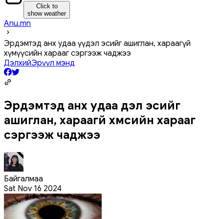
Click to
show weather
Anu.mn
Эрдэмтэд анх удаа үүдэл эсийг ашиглан, хараагүй
хүмүүсийн харааг сэргээж чаджээ
Дэлхий
Эрүүл мэнд
Эрдэмтэд анх удаа үүдэл эсийг
ашиглан, хараагүй хүмүүсийн харааг
сэргээж чаджээ
Байгалмаа
Sat Nov 16 2024