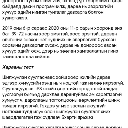
донороос цусны эсийг авч, эхлээд үр хөврөлийн төлөв
байдалд дахин програмчилж, дараа нь эвэрлэгийн
хучуур эдийн нимгэн тунгалаг давхарга болгон
хувиргажээ.
2019 оны 6-р сараас 2020 оны 11-р сарын хооронд энэ
баг, 39-72 насны хоёр эмэгтэй, хоёр эрэгтэй, дөрвөн
өвчтөний зөвхөн нэг нүднийх нь эвэрлэгийг бүрхсэн
сорвины давхаргыг хусаж, дараа нь донороос авсан
хучуур эдийг оёж, дээр нь зөөлөн хамгаалалтын линз
тавих хагалгаа хийжээ.
Харааны тест
Шилжүүлэн суулгаснаас хойш хоёр жилийн дараа
эдгээр хүмүүсийн хэнд нь ч ноцтой гаж нөлөө илрээгүй.
Суулгацууд нь, iPS эсийн өсөлтийн эрсдэлтэй хавдар
үүсгээгүй бөгөөд дархлаа дарангуйлах эм хэрэглээгүй
хүмүүст ч, дархлааны тогтолцооны өөрчлөлтийн шинж
тэмдэг илрээгүй. Гэхдээ уг мэс заслын аюулгүйг
нотлохынтулд илүү олон шилжүүлэн суулгалт хийх
шаардлагатай гэж судлаач Бхарти ярьжээ.
Шилжүүлэн суулгах хагалгаа хийгдсэний дараа дөрвөн