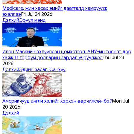
Medicare, жин хасах эмийг даатгалд хамруулж
эхэллээ
Fri Jul 24 2026
Дэлхий
Эрүүл мэнд
Илон Маскийн эхлүүлсэн цомхотгол, АНУ-ын төсөвт дор
хаяж 11 тэрбум долларын зардал учруулжээ
Thu Jul 23
2026
Дэлхий
Эдийн засаг, Санхүү
Америкчууд англи хэлийг хэрхэн өөрчилсөн бэ?
Mon Jul
20 2026
Дэлхий