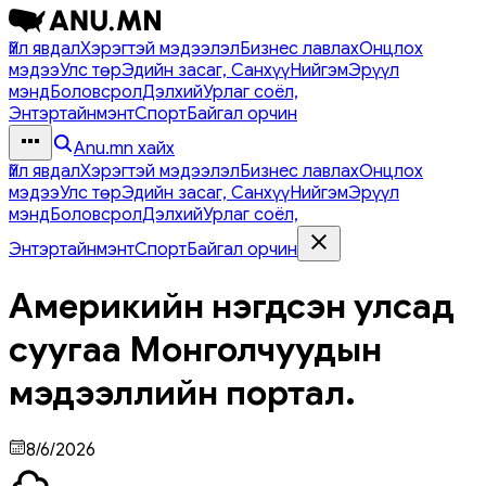
Үйл явдал
Хэрэгтэй мэдээлэл
Бизнес лавлах
Онцлох
мэдээ
Улс төр
Эдийн засаг, Санхүү
Нийгэм
Эрүүл
мэнд
Боловсрол
Дэлхий
Урлаг соёл,
Энтэртайнмэнт
Спорт
Байгал орчин
Anu.mn хайх
Үйл явдал
Хэрэгтэй мэдээлэл
Бизнес лавлах
Онцлох
мэдээ
Улс төр
Эдийн засаг, Санхүү
Нийгэм
Эрүүл
мэнд
Боловсрол
Дэлхий
Урлаг соёл,
Энтэртайнмэнт
Спорт
Байгал орчин
Америкийн нэгдсэн улсад
суугаа Монголчуудын
мэдээллийн портал.
8/6/2026