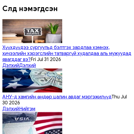
Сүүлд нэмэгдсэн
Хүүхдүүдээ сургуульд бэлтгэх зардлаа хэмнэх,
хичээлийн хэрэгслийн татваргүй худалдаа аль мужуудад
явагддаг вэ?
Fri Jul 31 2026
Дэлхий
Дэлхий
АНУ-д хамгийн өндөр цалин авдаг мэргэжилүүд
Thu Jul
30 2026
Дэлхий
Нийгэм