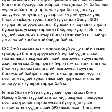
(солонгон бүрхүүлийг тойрсон хар цагираг)-т байрладаг
үүдэл эсийн нөөцөөр тэжээгддэг бөгөөд энэхүү
залуужуулах чухал эх үүсвэр шавхагдаж дуусах үед,
limbal annulus-ын үүдэл эсийн дутагдал буюу LSCD
гэгддэг эмгэг үүсч, эвэрлэг бүрхэвч нь сорвилог эдээр
бүрхэгдэж, улмаар харалган байдалд хүрдэг. Энэ нь
нүдний гэмтэл, аутоиммун болон генетикийн өвчний үр
дагавартай холбоотой байдаг байна.
LSCD-ийн эмчилгээ нь тодорхойгүй үр дүнтэй инвазив
процедур бөгөөд эрүүл хүний ​​​​нүдний үүдэл эсээс
гаргаж авсан эвэрлэгийн эсийг шилжүүлэн суулгах үйл
ажиллагаа юм. Хоёр нүд нь бүрэн гэмтсэн өвчтөнд нас
барсан донорын эвэрлэгийг шилжүүлэн суулгах
боломжтой байдаг ч, зарим тохиолдолд шилжүүлэн
суулгасан эдийг хүлээн авагчийн дархлааны систем
эсэргүүцэх хүндрэл гардаг байна.
Японы Осакагийн их сургуулийн нүдний эмч Кожи
Нишида болон түүний хамтрагчид, эвэрлэг шилжүүлэн
суулгахад эсийн өөр эх үүсвэр буюу өдөөгдсөн
плюрипотент үүдэл эсийг (iPS) ашигласан. Тэд эрүүл