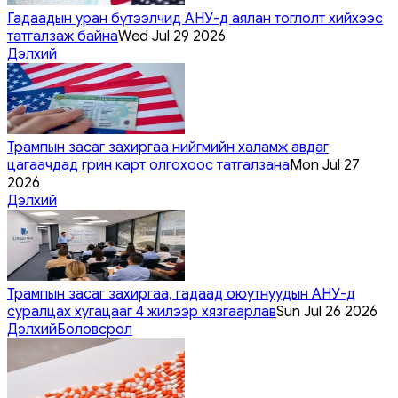
Гадаадын уран бүтээлчид АНУ-д аялан тоглолт хийхээс
татгалзаж байна
Wed Jul 29 2026
Дэлхий
Трампын засаг захиргаа нийгмийн халамж авдаг
цагаачдад грин карт олгохоос татгалзана
Mon Jul 27
2026
Дэлхий
Трампын засаг захиргаа, гадаад оюутнуудын АНУ-д
суралцах хугацааг 4 жилээр хязгаарлав
Sun Jul 26 2026
Дэлхий
Боловсрол