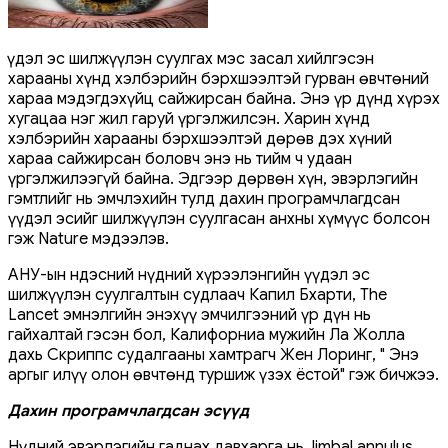
Үүдэл эс шилжүүлэн суулгах мэс засал хийлгэсэн
харааны хүнд хэлбэрийн бэрхшээлтэй гурван өвчтөний
хараа мэдэгдэхүйц сайжирсан байна. Энэ үр дүнд хүрэх
хугацаа нэг жил гаруй үргэлжилсэн. Харин хүнд
хэлбэрийн харааны бэрхшээлтэй дөрөв дэх хүний ​​
хараа сайжирсан боловч энэ нь тийм ч удаан
үргэлжилээгүй байна. Эдгээр дөрвөн хүн, эвэрлэгийн
гэмтлийг нь эмчлэхийн тулд дахин програмчлагдсан
үүдэл эсийг шилжүүлэн суулгасан анхны хүмүүс болсон
гэж Nature мэдээлэв.
АНУ-ын Үндэсний нүдний хүрээлэнгийн үүдэл эс
шилжүүлэн суулгалтын судлаач Капил Бхарти, The
Lancet эмнэлгийн энэхүү эмчилгээний үр дүн нь
гайхалтай гэсэн бол, Калифорниа мужийн Ла Жолла
дахь Скриппс судалгааны хамтрагч Жен Лоринг, " Энэ
аргыг илүү олон өвчтөнд туршиж үзэх ёстой" гэж бичжээ.
Дахин програмчлагдсан эсүүд
Нүдний эвэрлэгийн гаднах давхарга нь, limbal annulus