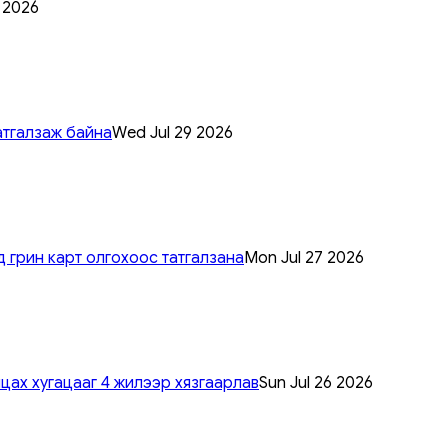
0 2026
атгалзаж байна
Wed Jul 29 2026
 грин карт олгохоос татгалзана
Mon Jul 27 2026
цах хугацааг 4 жилээр хязгаарлав
Sun Jul 26 2026