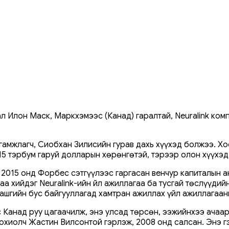
л Илон Маск, Маркхэмээс (Канад) гаралтай, Neuralink ком
лгамжлагч, Сиобхан Зилисийн гурав дахь хүүхэд болжээ. Х
5 тэрбум гаруй долларын хөрөнгөтэй, тэрээр олон хүүхэд 
өд 2015 онд Форбес сэтгүүлээс гаргасан венчур капиталын
а хийдэг Neuralink-ийн Үйл ажиллагаа ба тусгай төслүүдий
 ашгийн бус байгууллагад хамтран ажиллах үйл ажиллагаа
анад руу цагаачилж, энэ улсад төрсөн, ээжийнхээ ачаар 
охиолч Жастин Вилсонтой гэрлэж, 2008 онд салсан. Энэ гэ