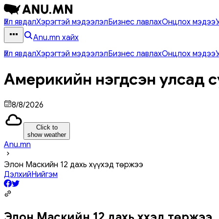
Үйл явдал
Хэрэгтэй мэдээлэл
Бизнес лавлах
Онцлох мэдээ
Anu.mn хайх
Үйл явдал
Хэрэгтэй мэдээлэл
Бизнес лавлах
Онцлох мэдээ
Америкийн нэгдсэн улсад с
8/8/2026
Click to
show weather
Anu.mn
Элон Маскийн 12 дахь хүүхэд төржээ
Дэлхий
Нийгэм
Элон Маскийн 12 дахь хүүхэд төржээ