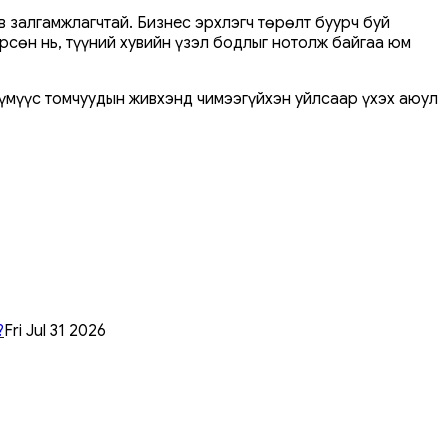
 залгамжлагчтай. Бизнес эрхлэгч төрөлт буурч буй
рсөн нь, түүний хувийн үзэл бодлыг нотолж байгаа юм
хүмүүс томчуудын живхэнд чимээгүйхэн уйлсаар үхэх аюул
?
Fri Jul 31 2026