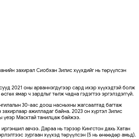
панийн захирал Сиобхан Зилис хүүхдийг нь төрүүлсэн
осууд 2021 оны арваннэгдүгээр сард ихэр хүүхэдтэй болж
өсгөх ямар ч зардлыг төлж чадна гэдэгтээ эргэлздэггүй.
 ангилалын 30-аас доош насныхны жагсаалтад багтаж
н захирлаар ажилладаг байна. 2023 он хүртэл Зилис
ны үеэр Масктай танилцаж байжээ.
иргэншил авчээ. Дараа нь тэрээр Кингстон дахь Хатан
рлэлтээс зургаан хүүхэд төрүүлсэн (5 нь өнөөдөр амьд).