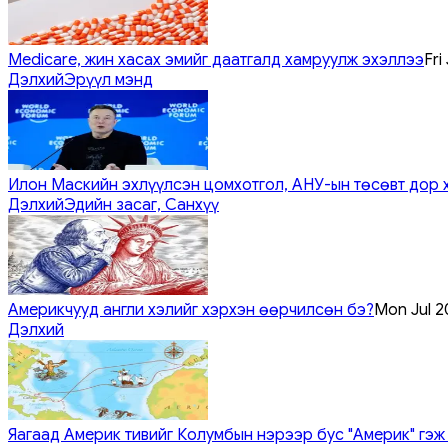
Medicare, жин хасах эмийг даатгалд хамруулж эхэллээ
Fri
Дэлхий
Эрүүл мэнд
Илон Маскийн эхлүүлсэн цомхотгол, АНУ-ын төсөвт дор 
Дэлхий
Эдийн засаг, Санхүү
Америкчууд англи хэлийг хэрхэн өөрчилсөн бэ?
Mon Jul 2
Дэлхий
Яагаад Америк тивийг Колумбын нэрээр бус "Америк" гэж