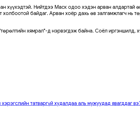
ан хүүхэдтэй. Нийтдээ Маск одоо хэдэн арван алдартай өв
 холбоотой байдаг. Арван хоёр дахь өв залгамжлагч нь тө
 "төрөлтийн хямрал"-д нэрвэгдэж байна. Соёл иргэншилд, 
 хэрэгслийн татваргүй худалдаа аль мужуудад явагддаг вэ