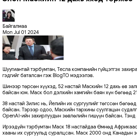
Байгалмаа
Mon Jul 01 2024
Шуугиантай тэрбумтан, Тесла компанийн гүйцэтгэх захира
гэдгийг баталсан гэж BlogTO мэдээлэв.
Шинээр төрсөн хүүхэд, 52 настай Маскийн 12 дахь өв за
байсан юм. Маск бол дэлхийн хамгийн баян хүн бөгөөд 21
38 настай Зилис нь, Йелийн их сургуулийг төгссөн бөгө
байсан. Тэрээр одоо, Маскийн тархины суулгацын судалга
OpenAI-ийн захирлуудын зөвлөлийн гишүүн байсан. Тэнд
Ирээдүйн тэрбумтан Маск 18 настайдаа Өмнөд Африкаас К
хааны их сургуульд суралцсан. Маск 2000 онд Канадын з