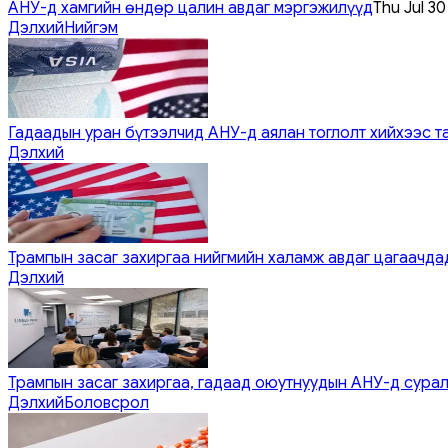
АНУ-д хамгийн өндөр цалин авдаг мэргэжилүүд
Thu Jul 3
Дэлхий
Нийгэм
Гадаадын уран бүтээлчид АНУ-д аялан тоглолт хийхээс т
Дэлхий
Трампын засаг захиргаа нийгмийн халамж авдаг цагаачдад
Дэлхий
Трампын засаг захиргаа, гадаад оюутнуудын АНУ-д сурал
Дэлхий
Боловсрол