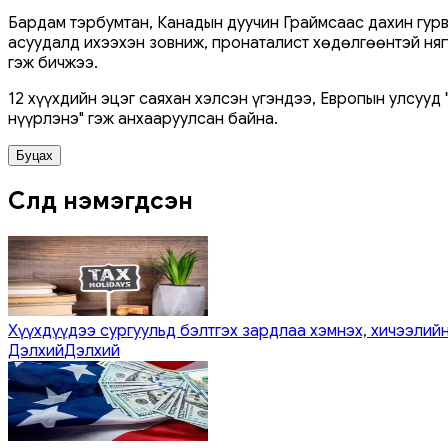
Бардам тэрбумтан, Канадын дуучин Граймсаас дахин гурв
асуудалд ихээхэн зовниж, пронаталист хөдөлгөөнтэй нягт
гэж бичжээ.
12 хүүхдийн эцэг саяхан хэлсэн үгэндээ, Европын улсууд
нүүрлэнэ" гэж анхааруулсан байна.
Буцах
Сүүлд нэмэгдсэн
Хүүхдүүдээ сургуульд бэлтгэх зардлаа хэмнэх, хичээлийн
Дэлхий
Дэлхий