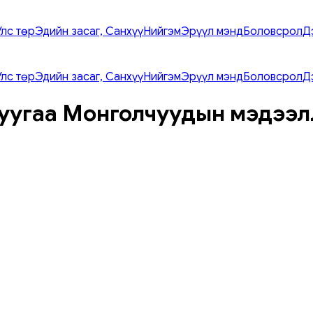
Улс төр
Эдийн засаг, Санхүү
Нийгэм
Эрүүл мэнд
Боловсрол
Д
Улс төр
Эдийн засаг, Санхүү
Нийгэм
Эрүүл мэнд
Боловсрол
Д
уугаа Монголчуудын мэдээл