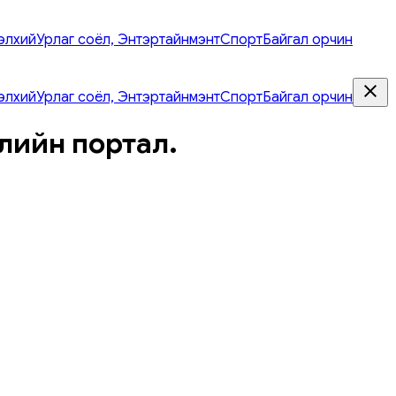
элхий
Урлаг соёл, Энтэртайнмэнт
Спорт
Байгал орчин
элхий
Урлаг соёл, Энтэртайнмэнт
Спорт
Байгал орчин
лийн портал.