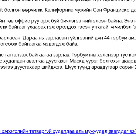
Twit болгон өөрчилж, Калифорниа мужийн Сан Франциско д
 төв оффис руу орж буй бичлэгээ нийтэлсэн байна. Энэ нь
 болж байгааг ухаарах гэж оролдох гэсэн утгатай, үгчилбэл 
зарласан. Дараа нь зарласан гүйлгээний дүн 44 тэрбум а
зогсоож байгаагаа мэдэгдэж байв.
 татгалзаж байгаагаа зарлав. Тэрбумтны хэлснээр тус ком
ээс худалдан авалтаа дуусгахыг Маскд үүрэг болгохыг шаа
ээгээ дуусгахаар шийджээ. Шүүх түүнд аравдугаар сарын 2
 хэрэгслийн татваргүй худалдаа аль мужуудад явагддаг вэ