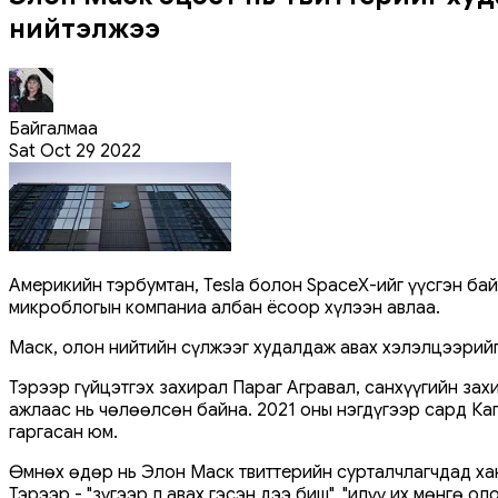
нийтэлжээ
Байгалмаа
Sat Oct 29 2022
Америкийн тэрбумтан, Tesla болон SpaceX-ийг үүсгэн ба
микроблогын компаниа албан ёсоор хүлээн авлаа.
Маск, олон нийтийн сүлжээг худалдаж авах хэлэлцээрийг х
Тэрээр гүйцэтгэх захирал Параг Агравал, санхүүгийн зах
ажлаас нь чөлөөлсөн байна. 2021 оны нэгдүгээр сард Ка
гаргасан юм.
Өмнөх өдөр нь Элон Маск твиттерийн сурталчлагчдад ха
Тэрээр,- "зүгээр л авах гэсэн дээ биш", "илүү их мөнгө 