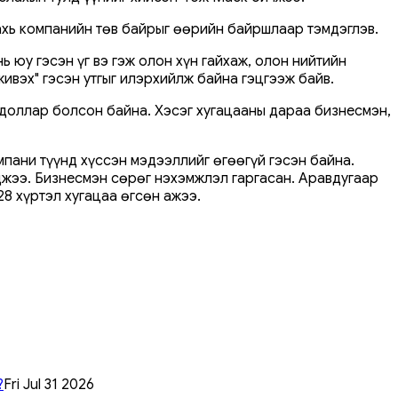
ахь компанийн төв байрыг өөрийн байршлаар тэмдэглэв.
 юу гэсэн үг вэ гэж олон хүн гайхаж, олон нийтийн
"живэх" гэсэн утгыг илэрхийлж байна гэцгээж байв.
м.доллар болсон байна. Хэсэг хугацааны дараа бизнесмэн,
пани түүнд хүссэн мэдээллийг өгөөгүй гэсэн байна.
рджээ. Бизнесмэн сөрөг нэхэмжлэл гаргасан. Аравдугаар
8 хүртэл хугацаа өгсөн ажээ.
?
Fri Jul 31 2026