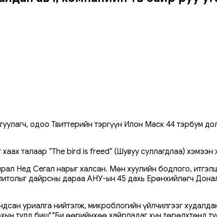
йгуулагч, одоо Твиттерийн тэргүүн Илон Маск 44 тэрбум д
аах талаар ”The bird is freed” (Шувуу суллагдлаа) хэмээн
ирал Нед Сегал нарыг халсан. Мөн хуулийн бодлого, итгэл
питолыг дайрсны дараа АНУ-ын 45 дахь Ерөнхийлөгч Донал
ндсан уриалга нийтэлж, микроблогийн үйлчилгээг худалда
олохын тулд биш","Би өөрийнхөө хайрладаг хүн төрөлхтөнд т