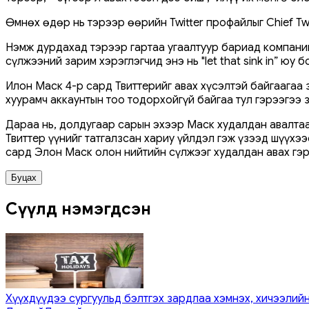
Өмнөх өдөр нь тэрээр өөрийн Twitter профайлыг Chief 
Нэмж дурдахад тэрээр гартаа угаалтуур бариад компанийн
сүлжээний зарим хэрэглэгчид энэ нь "let that sink in” юу
Илон Маск 4-р сард Твиттерийг авах хүсэлтэй байгаагаа 
хуурамч аккаунтын тоо тодорхойгүй байгаа тул гэрээгээ 
Дараа нь, долдугаар сарын эхээр Маск худалдан авалтаас
Твиттер үүнийг татгалзсан хариу үйлдэл гэж үзээд шүүх
сард Элон Маск олон нийтийн сүлжээг худалдан авах гэр
Буцах
Сүүлд нэмэгдсэн
Хүүхдүүдээ сургуульд бэлтгэх зардлаа хэмнэх, хичээлийн