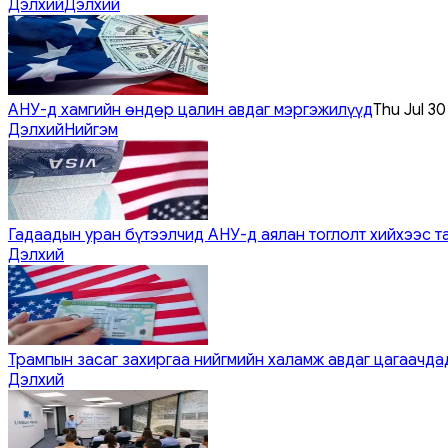
Дэлхий
Дэлхий
АНУ-д хамгийн өндөр цалин авдаг мэргэжилүүд
Thu Jul 3
Дэлхий
Нийгэм
Гадаадын уран бүтээлчид АНУ-д аялан тоглолт хийхээс т
Дэлхий
Трампын засаг захиргаа нийгмийн халамж авдаг цагаачдад
Дэлхий