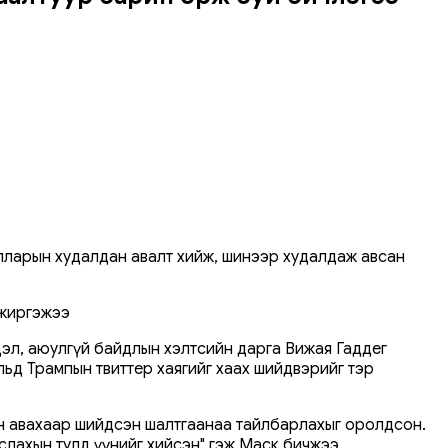
олларын худалдан авалт хийж, шинээр худалдаж авсан
 жиргэжээ
цэл, аюулгүй байдлын хэлтсийн дарга Вижая Гаддег
ьд Трампын твиттер хаягийг хаах шийдвэрийг тэр
н авахаар шийдсэн шалтгаанаа тайлбарлахыг оролдсон.
услахын тулд үүнийг хийсэн" гэж Маск бичжээ.