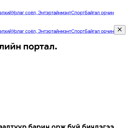
элхий
Урлаг соёл, Энтэртайнмэнт
Спорт
Байгал орчин
элхий
Урлаг соёл, Энтэртайнмэнт
Спорт
Байгал орчин
лийн портал.
гаалтуур барин орж буй бичлэгээ