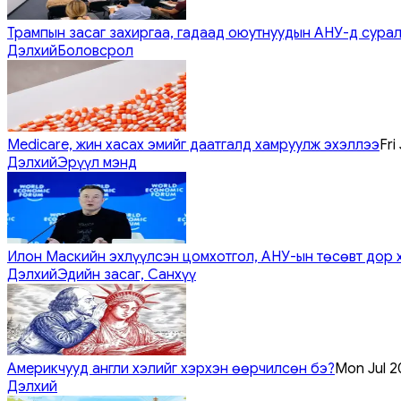
Трампын засаг захиргаа, гадаад оюутнуудын АНУ-д сурал
Дэлхий
Боловсрол
Medicare, жин хасах эмийг даатгалд хамруулж эхэллээ
Fri
Дэлхий
Эрүүл мэнд
Илон Маскийн эхлүүлсэн цомхотгол, АНУ-ын төсөвт дор 
Дэлхий
Эдийн засаг, Санхүү
Америкчууд англи хэлийг хэрхэн өөрчилсөн бэ?
Mon Jul 2
Дэлхий