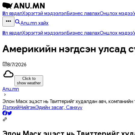
Үйл явдал
Хэрэгтэй мэдээлэл
Бизнес лавлах
Онцлох мэдээ
Anu.mn хайх
Үйл явдал
Хэрэгтэй мэдээлэл
Бизнес лавлах
Онцлох мэдээ
Америкийн нэгдсэн улсад с
8/7/2026
Click to
show weather
Anu.mn
Элон Маск эцэст нь Твиттерийг худалдан авч, компанийн 
Дэлхий
Нийгэм
Эдийн засаг, Санхүү
Элон Маск эцэст нь Твиттерийг худ