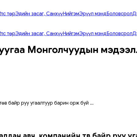
Улс төр
Эдийн засаг, Санхүү
Нийгэм
Эрүүл мэнд
Боловсрол
Д
Улс төр
Эдийн засаг, Санхүү
Нийгэм
Эрүүл мэнд
Боловсрол
Д
уугаа Монголчуудын мэдээл
төв байр руу угаалтуур барин орж буй
...
алдан авч, компанийн төв байр руу у