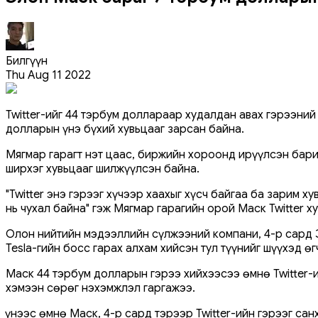
Билгүүн
Thu Aug 11 2022
Twitter-ийг 44 тэрбум доллараар худалдан авах гэрээний 
долларын үнэ бүхий хувьцааг зарсан байна.
Мягмар гарагт Үнэт цаас, биржийн хороонд ирүүлсэн бар
ширхэг хувьцааг шилжүүлсэн байна.
"Twitter энэ гэрээг хүчээр хаахыг хүсч байгаа ба зарим 
нь чухал байна" гэж Мягмар гарагийн орой Маск Twitter 
Олон нийтийн мэдээллийн сүлжээний компани, 4-р сард 
Tesla-гийн босс гарах алхам хийсэн тул түүнийг шүүхэд ө
Маск 44 тэрбум долларын гэрээ хийхээсээ өмнө Twitter-и
хэмээн сөрөг нэхэмжлэл гаргажээ.
Үүнээс өмнө Маск, 4-р сард тэрээр Twitter-ийн гэрээг са