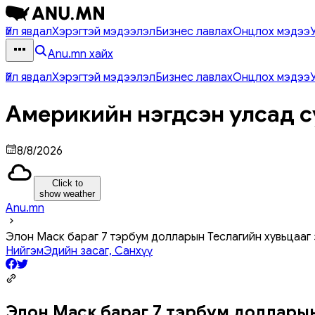
Үйл явдал
Хэрэгтэй мэдээлэл
Бизнес лавлах
Онцлох мэдээ
Anu.mn хайх
Үйл явдал
Хэрэгтэй мэдээлэл
Бизнес лавлах
Онцлох мэдээ
Америкийн нэгдсэн улсад с
8/8/2026
Click to
show weather
Anu.mn
Элон Маск бараг 7 тэрбум долларын Теслагийн хувьцааг 
Нийгэм
Эдийн засаг, Санхүү
Элон Маск бараг 7 тэрбум долларын