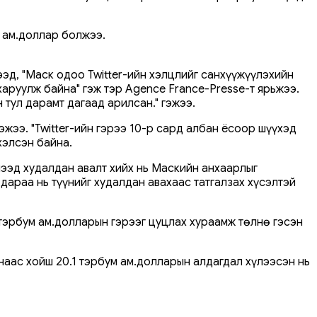
8 ам.доллар болжээ.
эд, "Маск одоо Twitter-ийн хэлцлийг санхүүжүүлэхийн
харуулж байна" гэж тэр Agence France-Presse-т ярьжээ.
тул дарамт дагаад арилсан." гэжээ.
жээ. "Twitter-ийн гэрээ 10-р сард албан ёсоор шүүхэд
хэлсэн байна.
лээд худалдан авалт хийх нь Маскийн анхаарлыг
араа нь түүнийг худалдан авахаас татгалзах хүсэлтэй
 тэрбум ам.долларын гэрээг цуцлах хураамж төлнө гэсэн
наас хойш 20.1 тэрбум ам.долларын алдагдал хүлээсэн нь