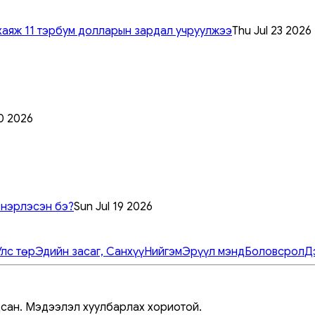
хаяж 11 тэрбум долларын зардал учруулжээ
Thu Jul 23 2026
0 2026
 нэрлэсэн бэ?
Sun Jul 19 2026
Улс төр
Эдийн засаг, Санхүү
Нийгэм
Эрүүл мэнд
Боловсрол
Д
дсан. Мэдээлэл хуулбарлах хориотой.