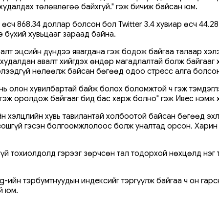
худалдах төлөвлөгөө байхгүй." гэж бичиж байсан юм.
 өсч 868.34 доллар болсон бол Twitter 3.4 хувиар өсч 44.2
э бүхий хувьцааг зараад байна.
алт эцсийн дүндээ явагдана гэж бодож байгаа талаар хэлэ
 худалдан авалт хийгдэх өндөр магадлалтай болж байгааг 
элээдгүй нөлөөлж байсан бөгөөд одоо стресс алга болсон 
нь олон хувилбартай байж болох боломжтой ч гэж тэмдэглэ
гэж оролдож байгааг бид бас харж болно" гэж Ивес нэмж 
ийн хэлцлийн хувь тавилантай холбоотой байсан бөгөөд эх
ошгүй гэсэн болгоомжлолоос болж уналтад орсон. Харин д
хгүй тохиолдолд гэрээг зөрчсөн тал тодорхой нөхцөлд нэг
g-ийн тэрбумтнуудын индексийг тэргүүлж байгаа ч он гарс
й юм.