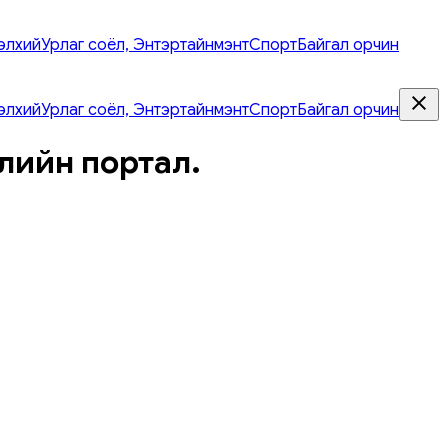
элхий
Урлаг соёл, Энтэртайнмэнт
Спорт
Байгал орчин
элхий
Урлаг соёл, Энтэртайнмэнт
Спорт
Байгал орчин
лийн портал.