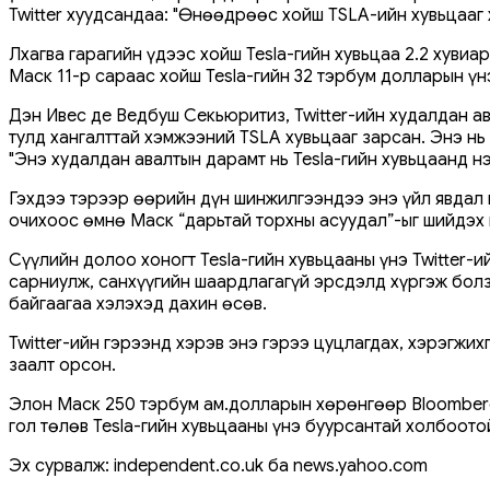
Twitter хуудсандаа: "Өнөөдрөөс хойш TSLA-ийн хувьцааг 
Лхагва гарагийн үдээс хойш Tesla-гийн хувьцаа 2.2 хувиар
Маск 11-р сараас хойш Tesla-гийн 32 тэрбум долларын үн
Дэн Ивес де Ведбуш Секьюритиз, Twitter-ийн худалдан ав
тулд хангалттай хэмжээний TSLA хувьцааг зарсан. Энэ нь
"Энэ худалдан авалтын дарамт нь Tesla-гийн хувьцаанд н
Гэхдээ тэрээр өөрийн дүн шинжилгээндээ энэ үйл явдал 
очихоос өмнө Маск “дарьтай торхны асуудал”-ыг шийдэх 
Сүүлийн долоо хоногт Tesla-гийн хувьцааны үнэ Twitter-
сарниулж, санхүүгийн шаардлагагүй эрсдэлд хүргэж болз
байгаагаа хэлэхэд дахин өсөв.
Twitter-ийн гэрээнд хэрэв энэ гэрээ цуцлагдах, хэрэгжи
заалт орсон.
Элон Маск 250 тэрбум ам.долларын хөрөнгөөр ​​Bloomber
гол төлөв Tesla-гийн хувьцааны үнэ буурсантай холбоото
Эх сурвалж: independent.co.uk ба news.yahoo.com