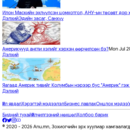
Илон Маскийн эхлүүлсэн цомхотгол, АНУ-ын төсөвт дор 
Дэлхий
Эдийн засаг, Санхүү
Америкчууд англи хэлийг хэрхэн өөрчилсөн бэ?
Mon Jul 2
Дэлхий
Яагаад Америк тивийг Колумбын нэрээр бус "Америк" гэж
Дэлхий
Үйл явдал
Хэрэгтэй мэдээлэл
Бизнес лавлах
Онцлох мэдээ
Бидний тухай
Үйлчилгээний нөхцөл
Холбоо барих
© 2020 -
2026
Anu.mn, Зохиогчийн эрх хуулиар хамгаалаг