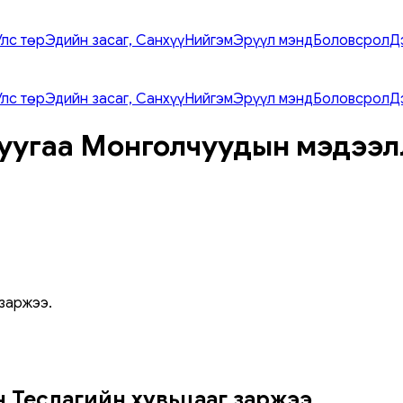
Улс төр
Эдийн засаг, Санхүү
Нийгэм
Эрүүл мэнд
Боловсрол
Д
Улс төр
Эдийн засаг, Санхүү
Нийгэм
Эрүүл мэнд
Боловсрол
Д
уугаа Монголчуудын мэдээл
заржээ.
 Теслагийн хувьцааг заржээ.