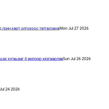
 грин карт олгохоос татгалзана
Mon Jul 27 2026
цах хугацааг 4 жилээр хязгаарлав
Sun Jul 26 2026
 Jul 24 2026