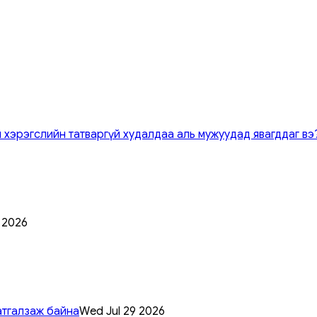
 хэрэгслийн татваргүй худалдаа аль мужуудад явагддаг вэ
0 2026
атгалзаж байна
Wed Jul 29 2026