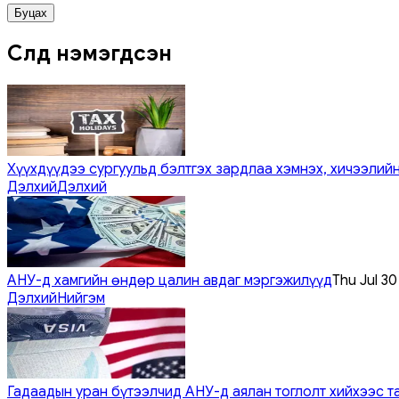
Буцах
Сүүлд нэмэгдсэн
Хүүхдүүдээ сургуульд бэлтгэх зардлаа хэмнэх, хичээлийн
Дэлхий
Дэлхий
АНУ-д хамгийн өндөр цалин авдаг мэргэжилүүд
Thu Jul 3
Дэлхий
Нийгэм
Гадаадын уран бүтээлчид АНУ-д аялан тоглолт хийхээс т