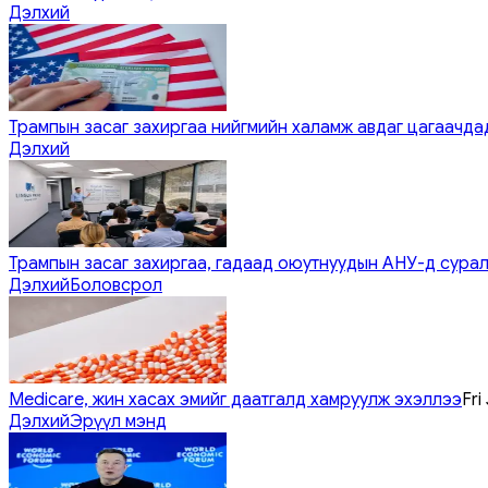
Дэлхий
Трампын засаг захиргаа нийгмийн халамж авдаг цагаачдад
Дэлхий
Трампын засаг захиргаа, гадаад оюутнуудын АНУ-д сурал
Дэлхий
Боловсрол
Medicare, жин хасах эмийг даатгалд хамруулж эхэллээ
Fri
Дэлхий
Эрүүл мэнд