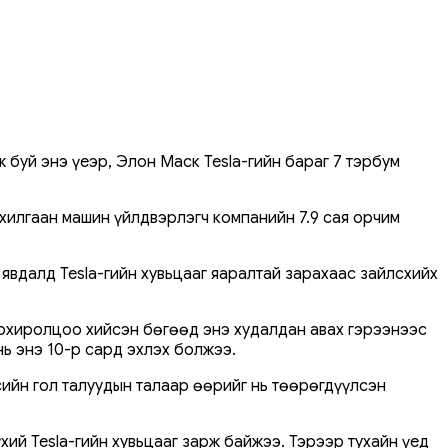
 буй энэ үеэр, Элон Маск Tesla-гийн бараг 7 тэрбум
ахилгаан машин үйлдвэрлэгч компанийн 7.9 сая орчим
л явдалд Tesla-гийн хувьцааг яаралтай зарахаас зайлсхийх
тохиролцоо хийсэн бөгөөд энэ худалдан авах гэрээнээс
нь энэ 10-р сард эхлэх болжээ.
сийн гол талуудын талаар өөрийг нь төөрөгдүүлсэн
хий Tesla-гийн хувьцааг зарж байжээ. Тэрээр тухайн үед