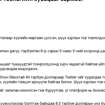
талаар хуулийн маргаан үүссэн, шүүх хурлын тов товлогдож
имтын дагуу, тэрбумтан 8-р сарын 5-наас 9-ний хооронд ц
хувьцаат түншүүдтэй тохиролцоонд хүрч чадахгүй байгаа үй
хуудсандаа мэдэгджээ.
Элон Масктай 44 тэрбум доллараар Twitter-ийг худалдах 
гч, хуулийн тэмцэл өрнүүлж байгаа билээ. Шүүх хурлын тов 
йг залилан мэхэлсэн гэж буруутгаж, уг платформ нь бизне
нхүүжүүлэхээр бэлтгэж байхдаа 8.5 тэрбум долларын үнэ бү