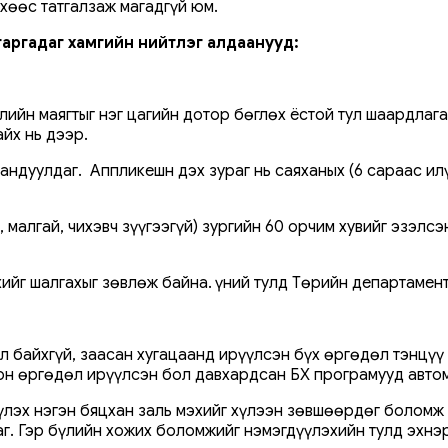
өхөөс татгалзаж магадгүй юм.
 гаргадаг хамгийн нийтлэг алдаанууд:
лийн маягтыг нэг цагийн дотор бөглөх ёстой тул шаардлага
йх нь дээр.
ндуулдаг. Аппликешн дэх зураг нь саяханых (6 сараас илү
 малгай, чихэвч зүүгээгүй) зургийн 60 орчим хувийг эзэлсэ
йг шалгахыг зөвлөж байна. Үүний тулд Төрийн департамент
л байхгүй, заасан хугацаанд ирүүлсэн бүх өргөдөл тэнцүү
он өргөдөл ирүүлсэн бол давхардсан БҮХ програмууд авто
үүлэх нэгэн бяцхан заль мэхийг хүлээн зөвшөөрдөг боломж 
г. Гэр бүлийн хожих боломжийг нэмэгдүүлэхийн тулд эхнэ