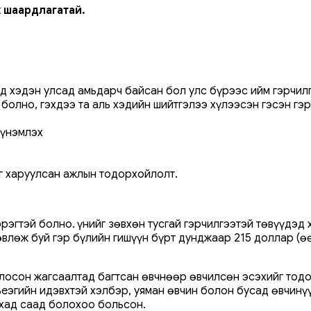
х шаардлагатай.
хэд хэдэн улсад амьдарч байсан бол улс бүрээс ийм гэрчил
 болно, гэхдээ та аль хэдийн шийтгэлээ хүлээсэн гэсэн гэ
 үнэмлэх
г харуулсан ажлын тодорхойлолт.
рэгтэй болно. Үүнийг зөвхөн тусгай гэрчилгээтэй төвүүдэ
влөж буй гэр бүлийн гишүүн бүрт дунджаар 215 доллар (ө
глосон жагсаалтад багтсан өвчнөөр өвчилсөн эсэхийг тод
үрьеэгийн идэвхтэй хэлбэр, уяман өвчин болон бусад өвчин
ахад саад болохоо больсон.