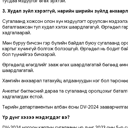
тусдаа мэдүүлэг өгөх эрхтэй.
3. Худал зүйл хэрэггүй, нарийн ширийн зүйлд анхаар
Сугалаанд хожсон олон хүн мэдүүлэгт оруулсан мэдээлэ
баталгаажсан тул худал хэлэх шаардлагагүй. Өргөдөл г
хадгалаарай.
Мөн буруу бичсэн гэр бүлийн байдал буюу сугалаанд оро
картыг хүчингүй болгож болзошгүй. Өргөдөл нь бодит бай
бол түүнийгээ бичээрэй.
Өргөдөлд өгөгдлийг зааж өгөх шаардлагатай бөгөөд өмнө
шаардлагатай.
Хамгийн анхаарал татахуйц алдаануудын нэг бол төрснөө
Анкетыг бөглөсний дараа та сугалаанд оролцохыг баталга
хадгалагдах ёстой.
Төрийн департаментын албан ёсны DV-2024 зааварчилгааг
Үр дүнг хэзээ мэдэгддэг вэ?
DV-2024 ногоон картын сугалааны үр дүнг 2023 оны 5-р с