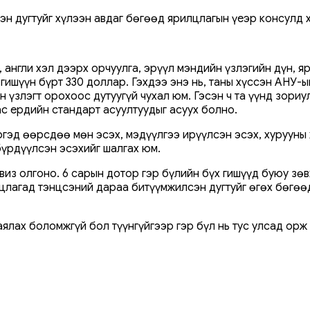
н дугтуйг хүлээн авдаг бөгөөд ярилцлагын үеэр консулд х
, англи хэл дээрх орчуулга, эрүүл мэндийн үзлэгийн дүн, 
ишүүн бүрт 330 доллар. Гэхдээ энэ нь, таны хүссэн АНУ-ын
н үзлэгт орохоос дутуугүй чухал юм. Гэсэн ч та үүнд зори
ас ердийн стандарт асуултуудыг асуух болно.
гэд өөрсдөө мөн эсэх, мэдүүлгээ ирүүлсэн эсэх, хурууны 
бүрдүүлсэн эсэхийг шалгах юм.
виз олгоно. 6 сарын дотор гэр бүлийн бүх гишүүд буюу зө
лцлагад тэнцсэний дараа битүүмжилсэн дугтуйг өгөх бөгөө
ялах боломжгүй бол түүнгүйгээр гэр бүл нь тус улсад орж 