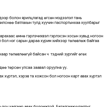
 дээр болон ярилцлагад өгсөн мэдээлэл тань
чилснөө батлахын тулд хуучин паспортынхаа хуулбарыг
гарахаас өмнө гэрлэчихвэл гэрлэсэн хосын хувьд ногоон
й бол нэг сарын дараа хурим хийхээр төлөвлөж байгаа
хаар төлөвлөөгүй байсан ч тэдний зургийг өгөх
дөө төрсөн улсаа заавал оруулна уу.
х хүртэл, хэрэв та хожсон бол ногоон карт авах хүртэл
e.gov хаягаар авах боломжтой. Баталгаажуулалтыг