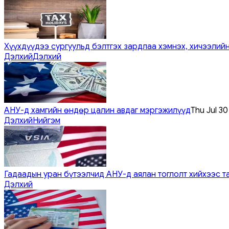
Хүүхдүүдээ сургуульд бэлтгэх зардлаа хэмнэх, хичээлийн
Дэлхий
Дэлхий
АНУ-д хамгийн өндөр цалин авдаг мэргэжилүүд
Thu Jul 3
Дэлхий
Нийгэм
Гадаадын уран бүтээлчид АНУ-д аялан тоглолт хийхээс т
Дэлхий