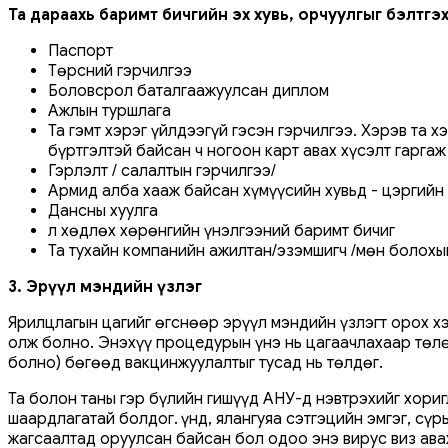
Та дараахь баримт бичгийн эх хувь, орчуулгыг бэлтгэ
Паспорт
Төрсний гэрчилгээ
Боловсрол баталгаажуулсан диплом
Ажлын туршлага
Та гэмт хэрэг үйлдээгүй гэсэн гэрчилгээ. Хэрэв та 
бүртгэлтэй байсан ч ногоон карт авах хүсэлт гаргаж
Гэрлэлт / салалтын гэрчилгээ/
Армид алба хааж байсан хүмүүсийн хувьд - цэргийн
Дансны хуулга
Үл хөдлөх хөрөнгийн үнэлгээний баримт бичиг
Та тухайн компанийн ажилтан/эзэмшигч /мөн болохы
3. Эрүүл мэндийн үзлэг
Ярилцлагын цагийг өгснөөр эрүүл мэндийн үзлэгт орох хэ
олж болно. Энэхүү процедурын үнэ нь цагаачлахаар төлө
болно) бөгөөд вакцинжуулалтыг тусад нь төлдөг.
Та болон таны гэр бүлийн гишүүд АНУ-д нэвтрэхийг хори
шаардлагатай болдог. Үүнд, ялангуяа сэтгэцийн эмгэг, с
жагсаалтад оруулсан байсан бол одоо энэ вирус виз ав