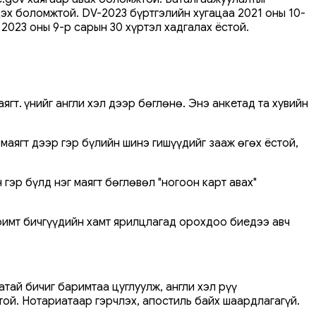
эдэх боломжтой. DV-2023 бүртгэлийн хугацаа 2021 оны 10-
2023 оны 9-р сарын 30 хүртэл хадгалах ёстой.
т. Үүнийг англи хэл дээр бөглөнө. Энэ анкетад та хувийн
маягт дээр гэр бүлийн шинэ гишүүдийг зааж өгөх ёстой,
гэр бүлд нэг маягт бөглөвөл "ногоон карт авах"
римт бичгүүдийн хамт ярилцлагад орохдоо биедээ авч
тай бичиг баримтаа цуглуулж, англи хэл рүү
той. Нотариатаар гэрчлэх, апостиль байх шаардлагагүй.