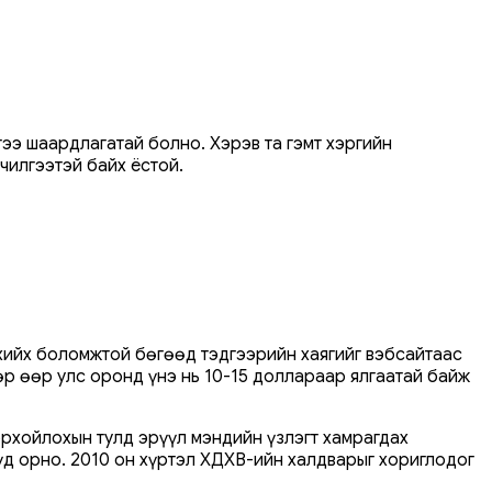
гээ шаардлагатай болно. Хэрэв та гэмт хэргийн
рчилгээтэй байх ёстой.
д хийх боломжтой бөгөөд тэдгээрийн хаягийг вэбсайтаас
өр өөр улс оронд үнэ нь 10-15 доллараар ялгаатай байж
орхойлохын тулд эрүүл мэндийн үзлэгт хамрагдах
үүд орно. 2010 он хүртэл ХДХВ-ийн халдварыг хориглодог