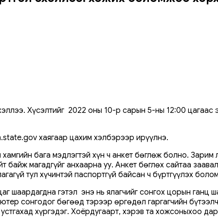
ллээ. Хүсэлтийг 2022 оны 10-р сарын 5-ны 12:00 цагаас э
state.gov хаягаар цахим хэлбэрээр ирүүлнэ.
й хамгийн бага мэдлэгтэй хүн ч анкет бөглөж болно. Зарим
йт байж магадгүйг анхаарна уу. Анкет бөглөх сайтаа заава
гагүй тул хүчинтэй паспортгүй байсан ч бүртгүүлэх боло
 цаг шаардагдна гэтэл энэ нь ялагчийг сонгох цорын ганц 
ьютер сонгодог бөгөөд тэрээр өргөдөл гаргагчийн бүтээлч
 устгахад хүргэдэг. Хоёрдугаарт, хэрэв та хожсоныхоо да