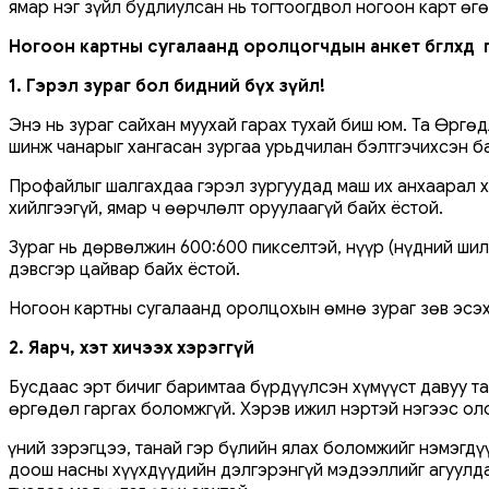
ямар нэг зүйл будлиулсан нь тогтоогдвол ногоон карт өг
Ногоон картны сугалаанд оролцогчдын анкет бөглөхдөө
1. Гэрэл зураг бол бидний бүх зүйл!
Энэ нь зураг сайхан муухай гарах тухай биш юм. Та Өргөд
шинж чанарыг хангасан зургаа урьдчилан бэлтгэчихсэн ба
Профайлыг шалгахдаа гэрэл зургуудад маш их анхаарал ха
хийлгээгүй, ямар ч өөрчлөлт оруулаагүй байх ёстой.
Зураг нь дөрвөлжин 600:600 пикселтэй, нүүр (нүдний шил,
дэвсгэр цайвар байх ёстой.
Ногоон картны сугалаанд оролцохын өмнө зураг зөв эсэхи
2. Яарч, хэт хичээх хэрэггүй
Бусдаас эрт бичиг баримтаа бүрдүүлсэн хүмүүст давуу та
өргөдөл гаргах боломжгүй. Хэрэв ижил нэртэй нэгээс ол
Үүний зэрэгцээ, танай гэр бүлийн ялах боломжийг нэмэгд
доош насны хүүхдүүдийн дэлгэрэнгүй мэдээллийг агуулда