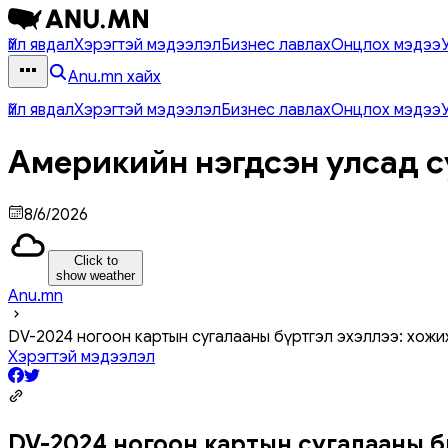
Үйл явдал
Хэрэгтэй мэдээлэл
Бизнес лавлах
Онцлох мэдээ
Anu.mn хайх
Үйл явдал
Хэрэгтэй мэдээлэл
Бизнес лавлах
Онцлох мэдээ
Америкийн нэгдсэн улсад с
8/6/2026
Click to
show weather
Anu.mn
DV-2024 ногоон картын сугалааны бүртгэл эхэллээ: хожи
Хэрэгтэй мэдээлэл
DV-2024 ногоон картын сугалааны бү