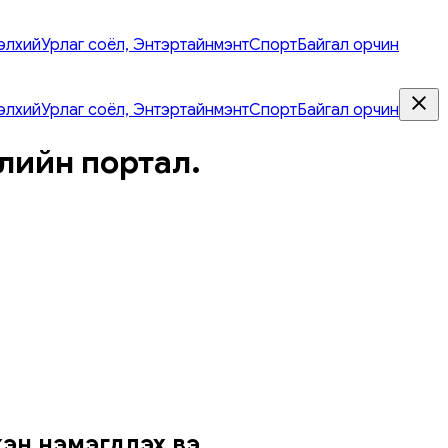
элхий
Урлаг соёл, Энтэртайнмэнт
Спорт
Байгал орчин
элхий
Урлаг соёл, Энтэртайнмэнт
Спорт
Байгал орчин
лийн портал.
н нэмэгдүүлэх вэ