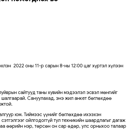
хлэн 2022 оны 11-р сарын 8-ны 12:00 цаг хүртэл хүлээн
 луйврын сайтууд таны хувийн мэдээлэл эсвэл мөнгийг
л шалгаарай. Сануулахад, энэ жил анкет бөглөхдөө
мжтой.
шалгуур юм. Тиймээс үүнийг бөглөхдөө ихээхэн
 сэтгэлгээг ойлгодоггүй тул техникийн шаардлагыг дагаж
раа өөрийн нэр, төрсөн он сар өдөр, улс орныхоо талаар