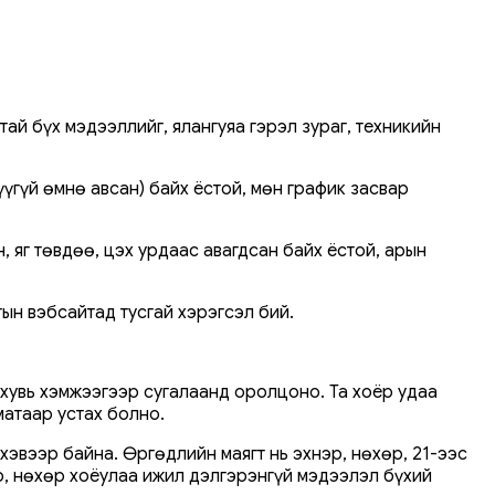
тай бүх мэдээллийг, ялангуяа гэрэл зураг, техникийн
үгүй өмнө авсан) байх ёстой, мөн график засвар
н, яг төвдөө, цэх урдаас авагдсан байх ёстой, арын
ын вэбсайтад тусгай хэрэгсэл бий.
 хувь хэмжээгээр сугалаанд оролцоно. Та хоёр удаа
матаар устах болно.
хэвээр байна. Өргөдлийн маягт нь эхнэр, нөхөр, 21-ээс
р, нөхөр хоёулаа ижил дэлгэрэнгүй мэдээлэл бүхий