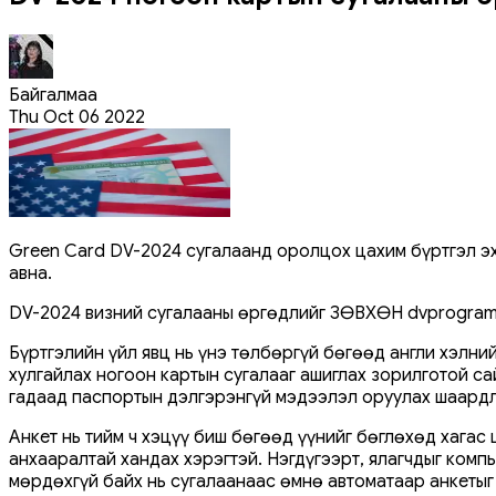
Байгалмаа
Thu Oct 06 2022
Green Card DV-2024 сугалаанд оролцох цахим бүртгэл эхэ
авна.
DV-2024 визний сугалааны өргөдлийг ЗӨВХӨН dvprogram.
Бүртгэлийн үйл явц нь үнэ төлбөргүй бөгөөд англи хэлни
хулгайлах ногоон картын сугалааг ашиглах зорилготой са
гадаад паспортын дэлгэрэнгүй мэдээлэл оруулах шаардла
Анкет нь тийм ч хэцүү биш бөгөөд үүнийг бөглөхөд хагас
анхааралтай хандах хэрэгтэй. Нэгдүгээрт, ялагчдыг комп
мөрдөхгүй байх нь сугалаанаас өмнө автоматаар анкетыг