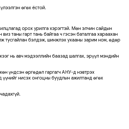
үлээлгэн өгөх ёстой.
ярилцлагад орох урилга хэрэгтэй. Мөн элчин сайдын
 виз таны гарт тань байгаа ч гэсэн баталгаа хараахан
улж тусгайлан бэлдэж, шинжлэх ухааны зарим ном, өдөр
хээг нь авч мэдээллийн баазад шалгах, эрүүл мэндийн
вхөн үндсэн өргөдөл гаргагч АНУ-д нэвтрэх
д үүнийг нисэх онгоцны буудлын ажилтанд өгөх
чадахгүй.