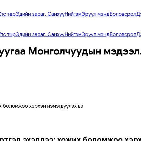
Улс төр
Эдийн засаг, Санхүү
Нийгэм
Эрүүл мэнд
Боловсрол
Д
Улс төр
Эдийн засаг, Санхүү
Нийгэм
Эрүүл мэнд
Боловсрол
Д
уугаа Монголчуудын мэдээл
х боломжоо хэрхэн нэмэгдүүлэх вэ
ртгэл эхэллээ: хожих боломжоо хэрхэ