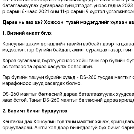
баталгаажуулах дугаараар гүйцэтгэдэг. Үүнээс гадна 202
р сарын 6-наас 2021 оны 11-р сарын 9 хүртэл үргэлжилсэ
Дараа нь яах вэ? Хожсон тухай мэдэгдлийг хүлээн ав
1. Визний анкет бөглөх
Консулын цахим өргөдлийн төвийн вэбсайт дээр та цагаач
мэдээлэл, гэр бүлийн байдал, ажил, суралцах газар, гэмт
Хэрэв сугалаанд бүртгүүлснээс хойш таны гэр бүлийн бүт
эс тэгвээс та эрхээ хасуулж болзошгүй.
Гэр бүлийн гишүүн бүрийн хувьд - DS-260 тусдаа маягтыг 
марафоноос шууд хасагдах болно.
DS-260 маягтыг бөглөсний дараа баталгаажуулах хуудсаа
явах ёстой. Таныг DS-260 маягтыг бөглөсний дараа ярилц
2. Баримт бичиг бүрдүүлэх
Кентакки дах Консулын төв таны маягтыг хянаж, ярилцлагы
орчуулаарай. Англи хэл дээр бичигдээгүй бүх бичиг бари