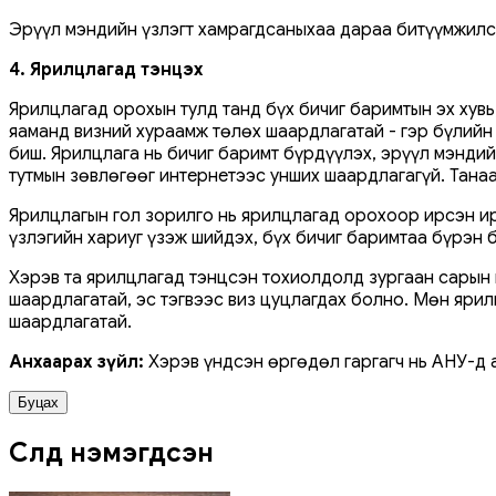
Эрүүл мэндийн үзлэгт хамрагдсаныхаа дараа битүүмжилсэ
4. Ярилцлагад тэнцэх
Ярилцлагад орохын тулд танд бүх бичиг баримтын эх хувь
яаманд визний хураамж төлөх шаардлагатай - гэр бүлийн г
биш. Ярилцлага нь бичиг баримт бүрдүүлэх, эрүүл мэндий
тутмын зөвлөгөөг интернетээс унших шаардлагагүй. Тана
Ярилцлагын гол зорилго нь ярилцлагад орохоор ирсэн ир
үзлэгийн хариуг үзэж шийдэх, бүх бичиг баримтаа бүрэн 
Хэрэв та ярилцлагад тэнцсэн тохиолдолд зургаан сарын 
шаардлагатай, эс тэгвээс виз цуцлагдах болно. Мөн яри
шаардлагатай.
Анхаарах зүйл:
Хэрэв үндсэн өргөдөл гаргагч нь АНУ-д а
Буцах
Сүүлд нэмэгдсэн