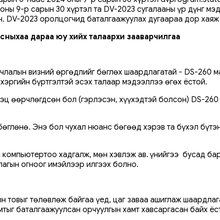
3 оны 9-р сарын 30 хүртэл та DV-2023 сугалааны үр дүнг м
н. DV-2023 оролцогчид баталгаажуулах дугаараа дор хаяж 
сныхаа дараа юу хийх талаархи зааварчилгаа
лалын визний өргөдлийг бөглөх шаардлагатай - DS-260 маяг
 хэргийн бүртгэлтэй эсэх талаар мэдээллээ өгөх ёстой.
эц өөрчлөгдсөн бол (гэрлэсэн, хүүхэдтэй болсон) DS-260 
бөглөнө. Энэ бол чухал нюанс бөгөөд хэрэв та бүхэл бүтэн 
 компьютертоо хадгалж, мөн хэвлэж ав. Үүнийгээ бусад ба
лагын огноог имэйлээр илгээх болно.
н товыг төлөвлөж байгаа үед, цаг заваа ашиглаж шаардлага
мтыг баталгаажуулсан орчуулгын хамт хавсаргасан байх ёс