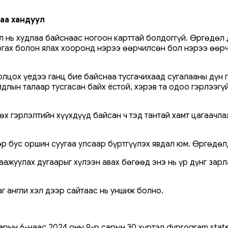
лаа хандуул
л нь худлаа байснаас ногоон карттай болдоггүй. Өргөдөл
аргах болон ялах хооронд нэрээ өөрчилсөн бол нэрээ өөр
лцох үедээ ганц бие байснаа тусгачихаад сугалааны дүн 
длын талаар тусгасан байх ёстой, хэрэв та одоо гэрлээгү
х гэрлэлтийн хүүхдүүд байсан ч тэд тантай хамт цагаачла
р бус оршин суугаа улсаар бүртгүүлэх явдал юм. Өргөдөл
ажуулах дугаарыг хүлээн авах бөгөөд энэ нь үр дүнг зарла
 англи хэл дээр сайтаас нь уншиж болно.
арын 6-наас 2024 оны 9-р сарын 30 хүртэл dvprogram.stat