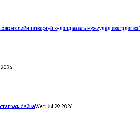
 хэрэгслийн татваргүй худалдаа аль мужуудад явагддаг вэ
0 2026
атгалзаж байна
Wed Jul 29 2026