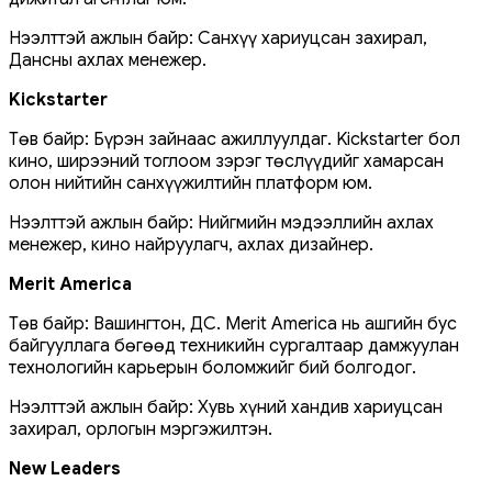
Нээлттэй ажлын байр: Санхүү хариуцсан захирал,
Дансны ахлах менежер.
Kickstarter
Төв байр: Бүрэн зайнаас ажиллуулдаг. Kickstarter бол
кино, ширээний тоглоом зэрэг төслүүдийг хамарсан
олон нийтийн санхүүжилтийн платформ юм.
Нээлттэй ажлын байр: Нийгмийн мэдээллийн ахлах
менежер, кино найруулагч, ахлах дизайнер.
Merit America
Төв байр: Вашингтон, ДС. Merit America нь ашгийн бус
байгууллага бөгөөд техникийн сургалтаар дамжуулан
технологийн карьерын боломжийг бий болгодог.
Нээлттэй ажлын байр: Хувь хүний ​​хандив хариуцсан
захирал, орлогын мэргэжилтэн.
New Leaders