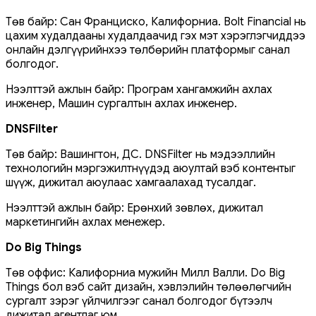
Төв байр: Сан Франциско, Калифорниа. Bolt Financial нь
цахим худалдааны худалдаачид гэх мэт хэрэглэгчиддээ
онлайн дэлгүүрийнхээ төлбөрийн платформыг санал
болгодог.
Нээлттэй ажлын байр: Програм хангамжийн ахлах
инженер, Машин сургалтын ахлах инженер.
DNSFilter
Төв байр: Вашингтон, ДС. DNSFilter нь мэдээллийн
технологийн мэргэжилтнүүдэд аюултай вэб контентыг
шүүж, дижитал аюулаас хамгаалахад тусалдаг.
Нээлттэй ажлын байр: Ерөнхий зөвлөх, дижитал
маркетингийн ахлах менежер.
Do Big Things
Төв оффис: Калифорниа мужийн Милл Валли. Do Big
Things бол вэб сайт дизайн, хэвлэлийн төлөөлөгчийн
сургалт зэрэг үйлчилгээг санал болгодог бүтээлч
дижитал агентлаг юм.