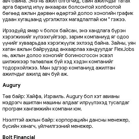
авч байна. Энэ нь ажил олгогчид, сайн ажилчдыг татах
арга барилд илүү анхаарах болсонтой холбоотой
бөгөөд ажлын дөрвөн өдөртэй долоо хоногийн график
удаан хугацаанд үргэлжлэх магадлалтай юм " гэжээ.
Ирээдүйд ямар ч болох байсан, энэ хандлага бүрэн
хэрэгжихийг хүлээхгүйгээр, зарим компаниуд яг одоо
үүнийг хуваарьдаа хэрэгжүүлж эхлээд байна. Зайны, уян
хатан ажлын байруудад анхаарлаа хандуулдаг FlexJobs
нь, ажлын долоо хоногийг богиносгосон эсвэл
шилжихээр төлөвлөж буй хэд хэдэн компанийг
тодорхойлжээ. Мөн эдгээр компаниуд ажилтан
ажилчдыг ажилд авч буй аж.
Augury
Төв байр: Хайфа, Израиль. Augury бол хэт авианы
мэдрэгч ашиглан машины алдааг илрүүлэхэд тусалдаг
програм хангамжийн компани юм.
Нээлттэй ажлын байр: корпорацийн дансны менежер,
бүсийн хянагч, үйлчилгээний менежер.
Bolt Financial