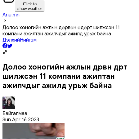
Click to
show weather
Anu.mn
Долоо хоногийн ажлын дөрвөн өдөрт шилжсэн 11
компани ажилтан ажилчдыг ажилд урьж байна
Дэлхий
Нийгэм
Долоо хоногийн ажлын дөрвөн өдөрт
шилжсэн 11 компани ажилтан
ажилчдыг ажилд урьж байна
Байгалмаа
Sun Apr 16 2023