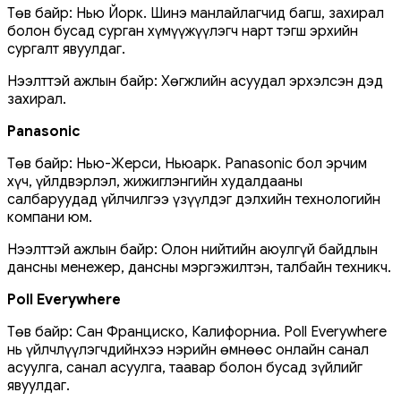
Төв байр: Нью Йорк. Шинэ манлайлагчид багш, захирал
болон бусад сурган хүмүүжүүлэгч нарт тэгш эрхийн
сургалт явуулдаг.
Нээлттэй ажлын байр: Хөгжлийн асуудал эрхэлсэн дэд
захирал.
Panasonic
Төв байр: Нью-Жерси, Ньюарк. Panasonic бол эрчим
хүч, үйлдвэрлэл, жижиглэнгийн худалдааны
салбаруудад үйлчилгээ үзүүлдэг дэлхийн технологийн
компани юм.
Нээлттэй ажлын байр: Олон нийтийн аюулгүй байдлын
дансны менежер, дансны мэргэжилтэн, талбайн техникч.
Poll Everywhere
Төв байр: Сан Франциско, Калифорниа. Poll Everywhere
нь үйлчлүүлэгчдийнхээ нэрийн өмнөөс онлайн санал
асуулга, санал асуулга, таавар болон бусад зүйлийг
явуулдаг.