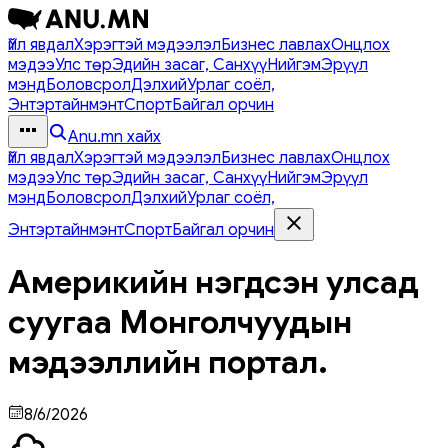
Үйл явдал
Хэрэгтэй мэдээлэл
Бизнес лавлах
Онцлох
мэдээ
Улс төр
Эдийн засаг, Санхүү
Нийгэм
Эрүүл
мэнд
Боловсрол
Дэлхий
Урлаг соёл,
Энтэртайнмэнт
Спорт
Байгал орчин
Anu.mn хайх
Үйл явдал
Хэрэгтэй мэдээлэл
Бизнес лавлах
Онцлох
мэдээ
Улс төр
Эдийн засаг, Санхүү
Нийгэм
Эрүүл
мэнд
Боловсрол
Дэлхий
Урлаг соёл,
Энтэртайнмэнт
Спорт
Байгал орчин
Америкийн нэгдсэн улсад
суугаа Монголчуудын
мэдээллийн портал.
8/6/2026