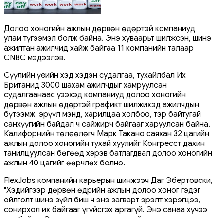
Долоо хоногийн ажлын дөрвөн өдөртэй компаниуд
улам түгээмэл болж байна. Энэ хуваарьт шилжсэн, шинэ
ажилтан ажилчид хайж байгаа 11 компанийн талаар
CNBC мэдээлэв.
Сүүлийн үеийн хэд хэдэн судалгаа, тухайлбал Их
Британид 3000 шахам ажилчдыг хамруулсан
судалгаанаас үзэхэд компаниуд долоо хоногийн
дөрвөн ажлын өдөртэй графикт шилжихэд ажилчдын
бүтээмж, эрүүл мэнд, харилцаа холбоо, тэр байтугай
санхүүгийн байдал ч сайжирч байгааг харуулсан байна.
Калифорнийн төлөөлөгч Марк Такано саяхан 32 цагийн
ажлын долоо хоногийн тухай хуулийг Конгресст дахин
танилцуулсан бөгөөд хэрэв батлагдвал долоо хоногийн
ажлын 40 цагийг өөрчлөх болно.
FlexJobs компанийн карьерын шинжээч Даг Эбертовски,
"Хэдийгээр дөрвөн өдрийн ажлын долоо хоног гэдэг
ойлголт шинэ зүйл биш ч энэ загварт эрэлт хэрэгцээ,
сонирхол их байгааг үгүйсгэх аргагүй. Энэ санаа хүчээ