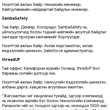
Нээлттэй ажлын байр: техникийн менежер,
байгууламжийн найдвартай байдлын инженер.
SambaSafety
Төв байр: Денвер, Колорадо. SambaSafety нь,
үйлчлүүлэгчид болон тэдний нийгмийн аюулгүй байдлыг
хангадаг програм хангамжийг борлуулдаг.
Нээлттэй ажлын байр: Ахлах мэргэжилтэн, ахлах
мэдээллийн шинжээч, Salesforce администратор.
threadUP
Төв оффис: Калифорни мужийн Окланд. thredUP бол
барааны онлайн дэлгүүр юм.
Нээлттэй ажлын байр: санхүүгийн мэдээллийн шинжээч,
албаны дарга, хувцасны агуулахын ажилтан.
“Жагсаалтын чиг хандлагын тухайд, эдгээр компаниуд
нь ихэвчлэн ашгийн бус болон технологийн компаниуд.
Panasonic-ийг эс тооцвол эдгээр нь, ихэнхдээ 1000-аас