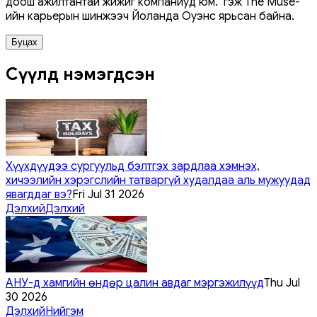
доош ажилтантай жижиг компаниуд юм." гэж The Muse-
ийн карьерын шинжээч Йоланда Оуэнс ярьсан байна.
Буцах
Сүүлд нэмэгдсэн
Хүүхдүүдээ сургуульд бэлтгэх зардлаа хэмнэх,
хичээлийн хэрэгслийн татваргүй худалдаа аль мужуудад
явагддаг вэ?
Fri Jul 31 2026
Дэлхий
Дэлхий
АНУ-д хамгийн өндөр цалин авдаг мэргэжилүүд
Thu Jul
30 2026
Дэлхий
Нийгэм