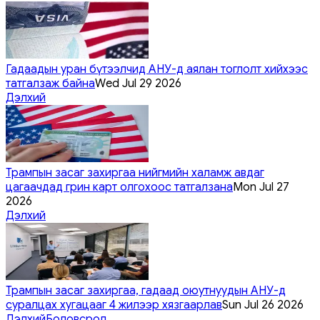
Гадаадын уран бүтээлчид АНУ-д аялан тоглолт хийхээс
татгалзаж байна
Wed Jul 29 2026
Дэлхий
Трампын засаг захиргаа нийгмийн халамж авдаг
цагаачдад грин карт олгохоос татгалзана
Mon Jul 27
2026
Дэлхий
Трампын засаг захиргаа, гадаад оюутнуудын АНУ-д
суралцах хугацааг 4 жилээр хязгаарлав
Sun Jul 26 2026
Дэлхий
Боловсрол