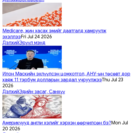
Medicare, жин хасах эмийг даатгалд хамруулж
эхэллээ
Fri Jul 24 2026
Дэлхий
Эрүүл мэнд
Илон Маскийн эхлүүлсэн цомхотгол, АНУ-ын төсөвт дор
хаяж 11 тэрбум долларын зардал учруулжээ
Thu Jul 23
2026
Дэлхий
Эдийн засаг, Санхүү
Америкчууд англи хэлийг хэрхэн өөрчилсөн бэ?
Mon Jul
20 2026