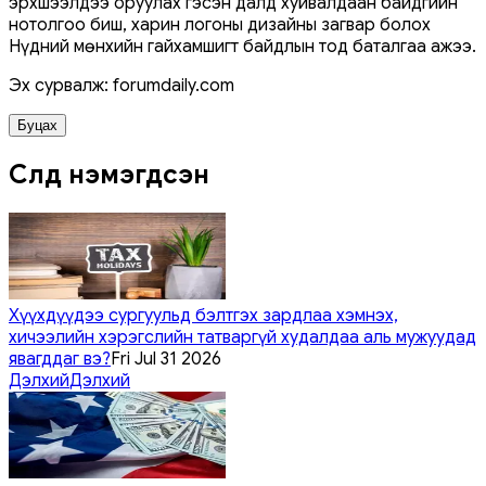
эрхшээлдээ оруулах гэсэн далд хуйвалдаан байдгийн
нотолгоо биш, харин логоны дизайны загвар болох
Нүдний мөнхийн гайхамшигт байдлын тод баталгаа ажээ.
Эх сурвалж: forumdaily.com
Буцах
Сүүлд нэмэгдсэн
Хүүхдүүдээ сургуульд бэлтгэх зардлаа хэмнэх,
хичээлийн хэрэгслийн татваргүй худалдаа аль мужуудад
явагддаг вэ?
Fri Jul 31 2026
Дэлхий
Дэлхий