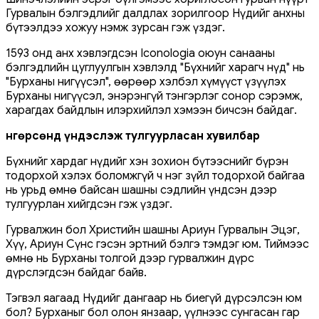
Гурвалын бэлгэдлийг далдлах зорилгоор Нүдийг анхны
бүтээлдээ хожуу нэмж зурсан гэж үздэг.
1593 онд анх хэвлэгдсэн Iconologia оюун санааны
бэлгэдлийн цуглуулгын хэвлэлд "Бүхнийг харагч нүд" нь
"Бурханы нигүүсэл", өөрөөр хэлбэл хүмүүст үзүүлэх
Бурханы нигүүсэл, энэрэнгүй тэнгэрлэг сонор сэрэмж,
харагдах байдлын илэрхийлэл хэмээн бичсэн байдаг.
Өнгөрсөнд үндэслэж тулгуурласан хувилбар
Бүхнийг хардаг нүдийг хэн зохион бүтээснийг бүрэн
тодорхой хэлэх боломжгүй ч нэг зүйл тодорхой байгаа
нь урьд өмнө байсан шашны сэдлийн үндсэн дээр
тулгуурлан хийгдсэн гэж үздэг.
Гурвалжин бол Христийн шашны Ариун Гурвалын Эцэг,
Хүү, Ариун Сүнс гэсэн эртний бэлгэ тэмдэг юм. Тиймээс
өмнө нь Бурханы толгой дээр гурвалжин дүрс
дүрслэгдсэн байдаг байв.
Тэгвэл яагаад Нүдийг дангаар нь биегүй дүрсэлсэн юм
бол? Бурханыг бол олон янзаар, үүлнээс сунгасан гар