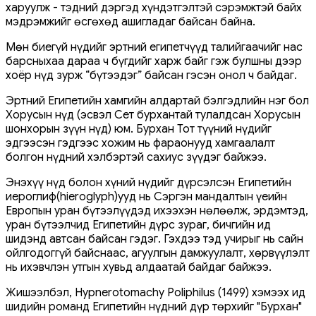
харуулж - тэдний дэргэд хүндэтгэлтэй сэрэмжтэй байх
мэдрэмжийг өсгөхөд ашигладаг байсан байна.
Мөн биегүй нүдийг эртний египетчүүд талийгаачийг нас
барсныхаа дараа ч бүгдийг харж байг гэж булшны дээр
хоёр нүд зурж “бүтээдэг” байсан гэсэн онол ч байдаг.
Эртний Египетийн хамгийн алдартай бэлгэдлийн нэг бол
Хорусын нүд (эсвэл Сет бурхантай тулалдсан Хорусын
шонхорын зүүн нүд) юм. Бурхан Тот түүний нүдийг
эдгээсэн гэдгээс хожим нь фараонууд хамгаалалт
болгон нүдний хэлбэртэй сахиус зүүдэг байжээ.
Энэхүү нүд болон хүний ​​нүдийг дүрсэлсэн Египетийн
иероглиф(hieroglyph)ууд нь Сэргэн мандалтын үеийн
Европын уран бүтээлүүдэд ихээхэн нөлөөлж, эрдэмтэд,
уран бүтээлчид Египетийн дүрс зураг, бичгийн ид
шидэнд автсан байсан гэдэг. Гэхдээ тэд учирыг нь сайн
ойлгодоггүй байснаас, агуулгын дамжуулалт, хөрвүүлэлт
нь ихэвчлэн утгын хувьд алдаатай байдаг байжээ.
Жишээлбэл, Hypnerotomachy Poliphilus (1499) хэмээх ид
шидийн романд Египетийн нүдний дүр төрхийг "Бурхан"