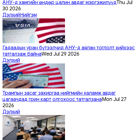
АНУ-д хамгийн өндөр цалин авдаг мэргэжилүүд
Thu Jul
30 2026
Дэлхий
Нийгэм
Гадаадын уран бүтээлчид АНУ-д аялан тоглолт хийхээс
татгалзаж байна
Wed Jul 29 2026
Дэлхий
Трампын засаг захиргаа нийгмийн халамж авдаг
цагаачдад грин карт олгохоос татгалзана
Mon Jul 27
2026
Дэлхий