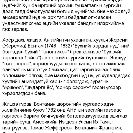
нүд"-ийг Хүн ба иргэний эрхийн тунхаглалын зургийн
дээд талд байрлуулсан бөгөөд үүнийгээ, бие махбодгүй
анхааралтай нүд нь эрх тэгш байдлыг олж авсан
үндэстнийг хянах эцгийн ухаалаг байдлыг илэрхийлнэ
гэж зарлав.
Хоёр дахь жишээ. Английн гүн ухаантан, хуульч Жереми
(Жеремиа) Бентам (1748 - 1832) "Бүхнийг хардаг нүд"-ний
бэлгэдэл бүхий "Паноптикон" (грек хэлнээс "бүх зүйл
харагдаж байна") шоронгийн зургийг бүтээжээ. Энэхүү
"төгс шорон", хоригдлуудыг хэзээ харж, хэзээ ажиглаж
байгааг нь мэдэхгүй байхаар, цаг наргүй хянаж байх
боломжийг олгож, бие махбодгүй нүд нь, үл худалдагдах
хуулийн анивчдаггүй харцыг бэлэгдэж, зураг нь
"өршөөл", "шударга ёс", "сонор сэрэмж" гэсэн үгсээр
хүрээлэгдсэн байв.
Жишээ гурав. Бентамын шоронгийн зургаас хэдэн
жилийн өмнө буюу 1782 онд АНУ-ын засгийн газраас
гаргасан баримт бичгүүдийг баталгаажуулахад ашиглах
төрийн сүлд, Америкийн Нэгдсэн Улсын Их Тамгыг
нэвтрүүлэв. Томас Жефферсон, Бенжамин Франклин,