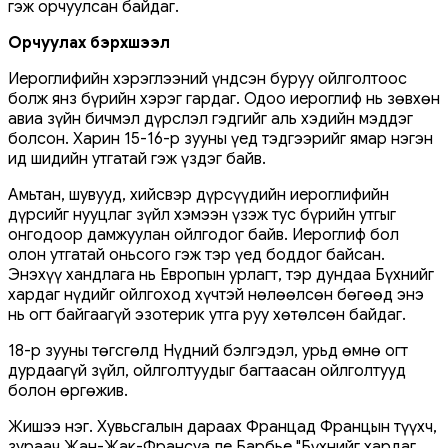
гэж орчуулсан байдаг.
Орчуулах бэрхшээл
Иероглифийн хэрэглээний үндсэн буруу ойлголтоос
болж янз бүрийн хэрэг гардаг. Одоо иероглиф нь зөвхөн
авиа зүйн бичмэл дүрслэл гэдгийг аль хэдийн мэддэг
болсон. Харин 15-16-р зууны үед тэдгээрийг ямар нэгэн
ид шидийн утгатай гэж үздэг байв.
Амьтан, шувууд, хийсвэр дүрсүүдийн иероглифийн
дүрсийг нууцлаг зүйл хэмээн үзэж тус бүрийн утгыг
онгодоор дамжуулан ойлгодог байв. Иероглиф бол
олон утгатай оньсого гэж тэр үед боддог байсан.
Энэхүү хандлага нь Европын урлагт, тэр дундаа Бүхнийг
хардаг нүдийг ойлгоход хүчтэй нөлөөлсөн бөгөөд энэ
нь огт байгаагүй эзотерик утга руу хөтөлсөн байдаг.
18-р зууны төгсгөлд Нүдний бэлгэдэл, урьд өмнө огт
дурдаагүй зүйл, ойлголтуудыг багтаасан ойлголтууд
болон өргөжив.
Жишээ нэг. Хувьсгалын дараах Францад Францын түүхч,
зураач Жан-Жак-Франсуа ле Барбье "Бүхнийг хардаг