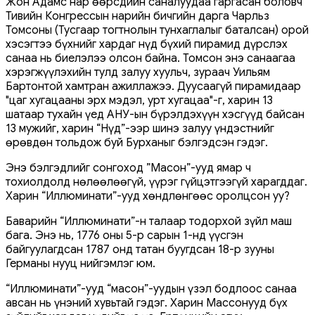
Жон Адамс нар өөрсдийн саналуудаа гаргасан боловч
Тивийн Конгрессын нарийн бичгийн дарга Чарльз
Томсоны (Тусгаар тогтнолын тунхаглалыг баталсан) орой
хэсэгтээ бүхнийг хардаг нүд бүхий пирамид дүрслэх
санаа нь биелэлээ олсон байна. Томсон энэ санаагаа
хэрэгжүүлэхийн тулд залуу хуульч, зураач Уильям
Бартонтой хамтран ажиллажээ. Дуусаагүй пирамидаар
"цаг хугацааны эрх мэдэл, урт хугацаа"-г, харин 13
шатаар тухайн үед АНУ-ын бүрэлдэхүүн хэсгүүд байсан
13 мужийг, харин “Нүд”-ээр шинэ залуу үндэстнийг
өрөвдөн тольдож буй Бурханыг бэлгэдсэн гэдэг.
Энэ бэлгэдлийг сонгоход ”Масон”-ууд ямар ч
тохиолдолд нөлөөлөөгүй, үүрэг гүйцэтгээгүй харагддаг.
Харин “Иллюминати”-ууд хөндлөнгөөс оролцсон уу?
Баварийн “Иллюминати”-н талаар тодорхой зүйл маш
бага. Энэ нь, 1776 оны 5-р сарын 1-нд үүсгэн
байгуулагдсан 1787 онд татан буугдсан 18-р зууны
Германы нууц нийгэмлэг юм.
“Иллюминати”-ууд “масон”-уудын үзэл бодлоос санаа
авсан нь үнэний хувьтай гэдэг. Харин Массонууд бүх