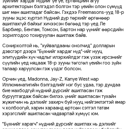
зүйлийг хардаг нүдийг үе үе, Ертөнцийн агуу
архитекторын бэлгэдэл болгон тэр үеийн олон сүмүүд
шиг мөн ашигладаг байсан. Гэхдээ Freemasons-ууд 18-р
зууны эцэс хүртэл Нүдний дүр төрхийг өргөнөөр
ашиглахгүй байхыг хичээсэн бөгөөд тэр үед Ле
Барбиер, Бентам, Томсон, Бартон нар үүнийг өөрсдийн
зорилгодоо тохируулан ашиглаж байв.
Сонирхолтой нь, “хуйвалдааны онолчид” долларын
дэвсгэрт дээрх "Бүхнийг хардаг нүд"-ийг нууц
элитүүдийн хүч чадлыг илэрхийлдэг гэж үзэж ирсэнийг
сүүлийн үед няцааж 18-р зууны төгсгөл үеийн гоо зүйн
талаар харуулсан гэж үздэг болсон.
Орчин үед, Madonna, Jay-Z, Kanye West нар
Иллюминатигийн бэлгэдлийг нэг бус удаа, тэр дундаа
бие махбодгүй нүдний дүрсийг ашигласан гэж
буруутгагдаж байсан билээ. Үүнийг ашигласан тухайн
жүжигчин нь дэлхийг захирч буй нууц нийгэмлэгтэй ямар
ч холбоогүй, харин хараанд өртсөн сэтгэл татам
хэрэгслийг ашигласан чадвартай хүмүүс юм.
"Бүхнийг харагч" нүдний дүрсийг ашиглах нь дэлхийг