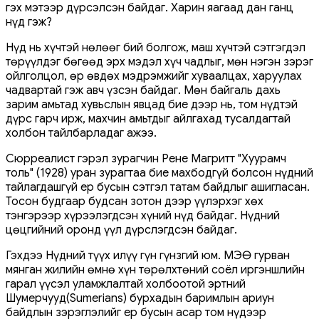
гэх мэтээр дүрсэлсэн байдаг. Харин яагаад дан ганц
нүд гэж?
Нүд нь хүчтэй нөлөөг бий болгож, маш хүчтэй сэтгэгдэл
төрүүлдэг бөгөөд эрх мэдэл хүч чадлыг, мөн нэгэн зэрэг
ойлголцол, өр өвдөх мэдрэмжийг хуваалцах, харуулах
чадвартай гэж авч үзсэн байдаг. Мөн байгаль дахь
зарим амьтад хувьслын явцад бие дээр нь, том нүдтэй
дүрс гарч ирж, махчин амьтдыг айлгахад тусалдагтай
холбон тайлбарладаг ажээ.
Сюрреалист гэрэл зурагчин Рене Магритт "Хуурамч
толь" (1928) уран зурагтаа бие махбодгүй болсон нүдний
тайлагдашгүй ер бусын сэтгэл татам байдлыг ашигласан.
Тосон будгаар будсан зотон дээр үүлэрхэг хөх
тэнгэрээр хүрээлэгдсэн хүний ​​нүд байдаг. Нүдний
цөцгийний оронд үүл дүрслэгдсэн байдаг.
Гэхдээ Нүдний түүх илүү гүн гүнзгий юм. МЭӨ гурван
мянган жилийн өмнө хүн төрөлхтөний соёл иргэншлийн
гарал үүсэл уламжлалтай холбоотой эртний
Шумерчууд(Sumerians) бурхадын баримлын ариун
байдлын зэрэглэлийг ер бусын асар том нүдээр