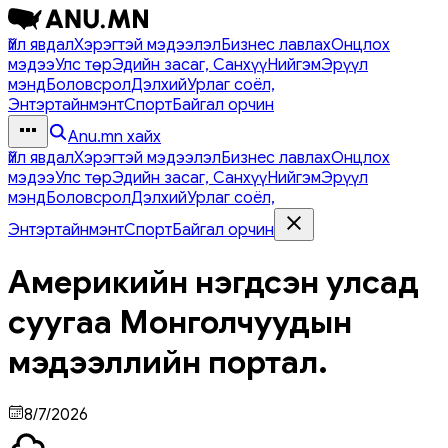
Үйл явдал
Хэрэгтэй мэдээлэл
Бизнес лавлах
Онцлох
мэдээ
Улс төр
Эдийн засаг, Санхүү
Нийгэм
Эрүүл
мэнд
Боловсрол
Дэлхий
Урлаг соёл,
Энтэртайнмэнт
Спорт
Байгал орчин
Anu.mn хайх
Үйл явдал
Хэрэгтэй мэдээлэл
Бизнес лавлах
Онцлох
мэдээ
Улс төр
Эдийн засаг, Санхүү
Нийгэм
Эрүүл
мэнд
Боловсрол
Дэлхий
Урлаг соёл,
Энтэртайнмэнт
Спорт
Байгал орчин
Америкийн нэгдсэн улсад
суугаа Монголчуудын
мэдээллийн портал.
8/7/2026