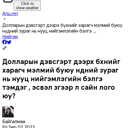
Click to
show weather
Anu.mn
Долларын дэвсгэрт дээрх бүхнийг харагч мэлмий буюу
нүдний зураг нь нууц нийгэмлэгийн бэлгэ
...
Нийгэм
Долларын дэвсгэрт дээрх бүхнийг
харагч мэлмий буюу нүдний зураг
нь нууц нийгэмлэгийн бэлгэ
тэмдэг үү, эсвэл зүгээр л сайн лого
юу?
Байгалмаа
Fri Sep 02 2022