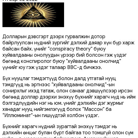
Долларын дэвсгэрт дээрх гурвалжин дотор
байрлуулсан нүдний зургийг дэлхий даяар хүн бүр харж
байсан байх. Үүнийг “conspiracy theory” буюу
хуйвалдааны онолуудын үрээр бий болсон гэж үздэг
бөгөөд конспиролог буюу “хуйвалдааны онолчид”
үүнийг юу гэж үздэг талаар ВВС-д бичжээ.
Бүх нууцлаг тэмдэгтүүд болон далд утгатай нууц
тэмдгүүд нь эртнээс “хуйвалдааны онолчид”-ын
сонирхлыг ихэд татаж, олон санааг дэвшүүлсээр ирсэн
бөгөөд доллар дээрхи энэхүү бүхнийг харагч нүд нь ийм
бэлгэдлүүдийн нэг нь юм. Үүнийг дэлхийн дэг журмыг
хянадаг нууц нийгэмлэгүүд болох “Массон” ба
“Иллюминат”-ын гишүүдтэй холбон үздэг.
Бүхнийг харагч нүдний зурагтай энэхүү тэмдэг нь
дэлхийн өнцөг булан бүрт байгаа тоо томшгүй олон сүм