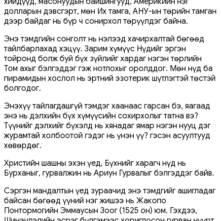
хийдүүд, масонуудын байшингууд, Америкийн нэг
долларын дэвсгэрт, мөн Их тамга, АНУ-ын төрийн тамган
дээр байдаг нь бүр ч сонирхол төрүүлдэг байна.
Энэ тэмдгийн сонголт нь нэлээд хачирхалтай бөгөөд
тайлбарлахад хэцүү. Зарим хүмүүс Нүдийг эргэн
тойронд болж буй бүх зүйлийг хардаг нэгэн төрлийн
Том ахыг бэлгэддэг гэж нотлохыг оролддог. Мөн нүд ба
пирамидын хослол нь эртний эзотерик шүтлэгтэй төстэй
болгодог.
Энэхүү тайлагдашгүй тэмдэг хаанаас гарсан бэ, яагаад
энэ нь дэлхийн бүх хүмүүсийн сохирхолыг татна вэ?
Түүнийг дэлхийг бүхэлд нь хянадаг ямар нэгэн нууц дэг
журамтай холбоотой гэдэг нь үнэн үү? гэсэн асуултууд
хөвөрдөг.
Христийн шашны эхэн үед, Бүхнийг харагч нүд нь
Бурханыг, гурвалжин нь Ариун Гурвалыг бэлгэддэг байв.
Сэргэн мандалтын үед зураачид энэ тэмдгийг ашигладаг
байсан бөгөөд үүний нэг жишээ нь Жакопо
Понтормогийн Эммаусын Зоог (1525 он) юм. Гэхдээ,
Шинэчлэлийн эсрэг бүлгэмээс хориглосон гурван нүүрт