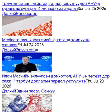
Трампын засаг захиргаа, гадаад оюутнуудын АНУ-д
суралцах хугацааг 4 жилээр хязгаарлав
Sun Jul 26 2026
Дэлхий
Боловсрол
Medicare, жин хасах эмийг даатгалд хамруулж
эхэллээ
Fri Jul 24 2026
Дэлхий
Эрүүл мэнд
Илон Маскийн эхлүүлсэн цомхотгол, АНУ-ын төсөвт дор
хаяж 11 тэрбум долларын зардал учруулжээ
Thu Jul 23
2026
Дэлхий
Эдийн засаг, Санхүү