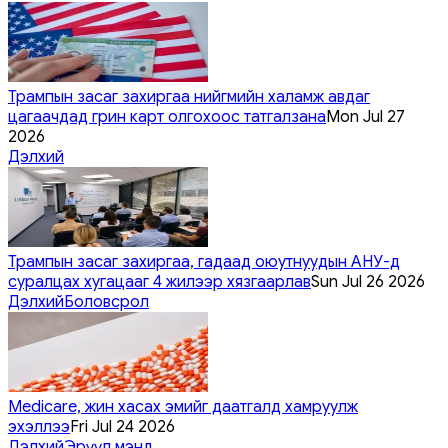
Трампын засаг захиргаа нийгмийн халамж авдаг
цагаачдад грин карт олгохоос татгалзана
Mon Jul 27
2026
Дэлхий
Трампын засаг захиргаа, гадаад оюутнуудын АНУ-д
суралцах хугацааг 4 жилээр хязгаарлав
Sun Jul 26 2026
Дэлхий
Боловсрол
Medicare, жин хасах эмийг даатгалд хамруулж
эхэллээ
Fri Jul 24 2026
Дэлхий
Эрүүл мэнд