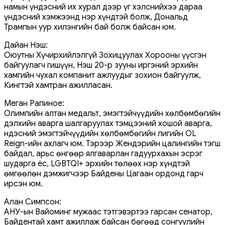
намын үндэсний их хурал дээр үг хэлснийхээ дараа
үндэсний хэмжээнд нэр хүндтэй болж, Дональд
Трампын уур хилэнгийн бай болж байсан юм.
Дайан Нэш:
Оюутны Хүчирхийлэлгүй Зохицуулах Хорооны үүсгэн
байгуулагч гишүүн, Нэш 20-р зууны иргэний эрхийн
хамгийн чухал компанит ажлуудыг зохион байгуулж,
Кингтэй хамтран ажилласан.
Меган Рапиное:
Олимпийн алтан медальт, эмэгтэйчүүдийн хөлбөмбөгийн
дэлхийн аварга шалгаруулах тэмцээний хошой аварга,
Үндэсний эмэгтэйчүүдийн хөлбөмбөгийн лигийн OL
Reign-ийн ахлагч юм. Тэрээр Жендэрийн цалингийн тэгш
байдал, арьс өнгөөр ​​ялгаварлан гадуурхахын эсрэг
шударга ёс, LGBTQI+ эрхийн төлөөх нэр хүндтэй
өмгөөлөн дэмжигчээр Байдены Цагаан ордонд гарч
ирсэн юм.
Алан Симпсон:
АНУ-ын Вайоминг мужаас тэтгэвэртээ гарсан сенатор,
Байдентай хамт ажиллаж байсан бөгөөд сонгуулийн