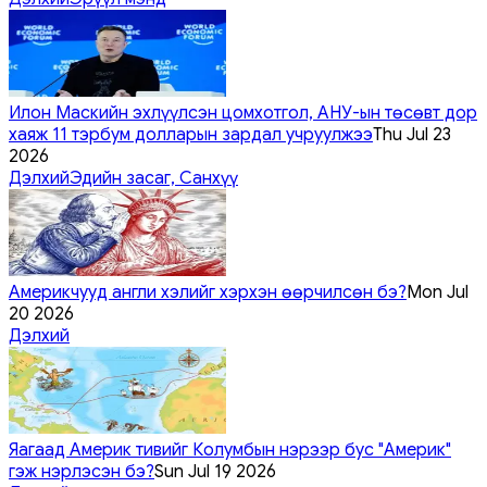
Илон Маскийн эхлүүлсэн цомхотгол, АНУ-ын төсөвт дор
хаяж 11 тэрбум долларын зардал учруулжээ
Thu Jul 23
2026
Дэлхий
Эдийн засаг, Санхүү
Америкчууд англи хэлийг хэрхэн өөрчилсөн бэ?
Mon Jul
20 2026
Дэлхий
Яагаад Америк тивийг Колумбын нэрээр бус "Америк"
гэж нэрлэсэн бэ?
Sun Jul 19 2026