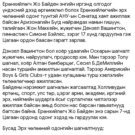
Ерөнхийлөгч Жо Байден энгийн иргэнд олгодог
үндэсний дээд өргөмжлөл болох Ерөнхийлөгчийн эрх
чөлөөний одонг түүнтэй АНУ-ын Сенатад хамт ажиллаж
байсан Аризонагийн Бүгд найрамдах намын гишүүн,
талийгаач Жон Маккейн, жүжигчин Дензел Вашингтон,
гимнастикч Симоне Бэйлес, зэрэг 17 хүнд гардуулна гэж
Цагаан ордон баасан гарагт зарлав.
Дэнзел Вашингтон бол хоёр удаагийн Оскарын шагналт
жүжигчин, найруулагч, продюсер юм. Мөн тэрээр Tony
шагнал, хоёр Алтан бөмбөрцөг, Сесил Б.ДеМиллийн
насан туршийн амжилтын шагналтай. Тэрээр Америкийн
Boys & Girls Clubs-т удаан хугацааны турш хэвлэлийн
төлөөлөгчөөр ажилласан.
Байдены нэрэмжит шагналын жагсаалтад Холливудын
ертөнц, спорт, улс төр, цэрэг арми, академи, иргэний
эрх, нийгмийн шударга ёсыг сурталчлах чиглэлээр
ажиллаж байсан амьд болон нас барсан гавьяатнууд
багтсан байна. Ерөнхийлөгч Жо Байден энэ сарын 7-нд
Цагаан ордонд одонг эздэд нь гардуулах юм.
Бусад Эрх чөлөөний одонгийн шагналтнууд: