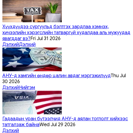
Хүүхдүүдээ сургуульд бэлтгэх зардлаа хэмнэх,
хичээлийн хэрэгслийн татваргүй худалдаа аль мужуудад
явагддаг вэ?
Fri Jul 31 2026
Дэлхий
Дэлхий
АНУ-д хамгийн өндөр цалин авдаг мэргэжилүүд
Thu Jul
30 2026
Дэлхий
Нийгэм
Гадаадын уран бүтээлчид АНУ-д аялан тоглолт хийхээс
татгалзаж байна
Wed Jul 29 2026
Дэлхий