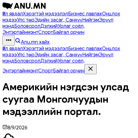
Үйл явдал
Хэрэгтэй мэдээлэл
Бизнес лавлах
Онцлох
мэдээ
Улс төр
Эдийн засаг, Санхүү
Нийгэм
Эрүүл
мэнд
Боловсрол
Дэлхий
Урлаг соёл,
Энтэртайнмэнт
Спорт
Байгал орчин
Anu.mn хайх
Үйл явдал
Хэрэгтэй мэдээлэл
Бизнес лавлах
Онцлох
мэдээ
Улс төр
Эдийн засаг, Санхүү
Нийгэм
Эрүүл
мэнд
Боловсрол
Дэлхий
Урлаг соёл,
Энтэртайнмэнт
Спорт
Байгал орчин
Америкийн нэгдсэн улсад
суугаа Монголчуудын
мэдээллийн портал.
8/9/2026