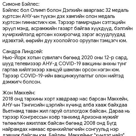
Симоне Бэйлес:
Бэйлес бол Олимп болон Дэлхийн аваргаас 32 медаль
хүртсэн АНУ-ын түүхэн дэх хамгийн олон медаль
хүртсэн гимнастикч юм. Тэрээр тамирчдын сэтгэцийн
эрүүл мэнд, асрамжийн газарт байгаа хүүхдүүд, бэлгийн
хүчирхийлэлд өртсөн хохирогчид зэрэг асуудлуудад
идэвхтэй, өөрийн дуу хоолойгоо оруулан тэмцэгч юм.
Сандра Линдсей:
Нью-Йорк хотын сувилагч бөгөөд 2020 оны 12-р сард,
шууд телевизээр АНУ-д COVID-19 вакцины анхны тунг
гартаа хийлгэхээр ханцуй шамлан орсон нэгэн юм.
Тэрээр COVID-19-ийн вакцинжуулалтыг олон нийтэд
дэмжигч болсон.
Жон Маккейн:
2018 онд тархины хорт хавдраар нас барсан Маккейн,
АНУ-ын Тэнгисийн цэргийн хүчинд алба хааж байхдаа
Вьетнамд таван жил гаруй олзлогдож байсан. Дараа нь
тэрээр Конгрессын хоёр танхимд Аризона мужийг
төлөөлөн ажиллаж байсан бөгөөд 2008 онд Бүгд
найрамдах намаас ерөнхийлөгчийн сонгуульд нэр
дэвшиж байсан юм. Байден, Маккейныг "хүндэт найз"