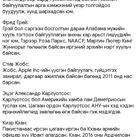
байгуулалтын арга хэмжээний үеэр толгойдоо
буудуулж, хүнд шархадсан юм.
Фред Грей:
Грэй бол сэргээн босголтын дараа Алабама мужийн
хууль тогтоох байгууллагын анхны хар арьст гишүүдийн
нэг юм. Тэрээр Роза Паркс, NAACP, Мартин Лютер Кинг
Жуниорыг төлөөлж байсан иргэний эрхийн нэрт хуульч
байсан.
Стив Жобс:
Жобс, Apple Inc-ийн үүсгэн байгуулагч, гүйцэтгэх
захирал, даргаар ажиллаж байсан бөгөөд 2011 онд нас
барсан.
Эцэг Александр Карлуотсос:
Карлуотсос бол Америкийн хамба лам Деметриосын
туслах юм. Цагаан ордон Карлуотсос АНУ-ын хэд хэдэн
ерөнхийлөгчид зөвлөгөө өгж байсан гэж мэдэгдэв.
Кизр Кхан:
Пакистанаас ирсэн цагаач иргэн ба Кханы армийн
офицер хүү Иракт алагдсан. Кхан, 2016 оны Ардчилсан