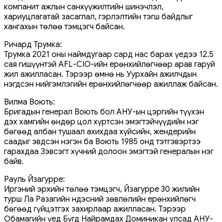
компанит ажлын санхүүжилтийн шинэчлэл,
хариуцлагатай засаглал, гэрлэлтийн тэгш байдлыг
хангахын төлөө тэмцэгч байсан.
Ричард Трумка:
Трумка 2021 оны наймдугаар сард нас барах үедээ 12.5
сая гишүүнтэй AFL-CIO-ийн ерөнхийлөгчөөр арав гаруй
жил ажилласан. Тэрээр өмнө нь Уурхайн ажилчдын
нэгдсэн нийгэмлэгийн ерөнхийлөгчөөр ажиллаж байсан.
Вилма Воють:
Бригадын генерал Воють бол АНУ-ын цэргийн түүхэн
дэх хамгийн өндөр цол хүртсэн эмэгтэйчүүдийн нэг
бөгөөд албан тушаал ахихдаа хүйсийн, жендерийн
саадыг эвдсэн нэгэн ба Воють 1985 онд тэтгэвэртээ
гарахдаа Зэвсэгт хүчний долоон эмэгтэй генералын нэг
байв.
Рауль Йзагурре:
Иргэний эрхийн төлөө тэмцэгч, Йзагурре 30 жилийн
турш Ла Разагийн Үндэсний зөвлөлийн ерөнхийлөгч
бөгөөд гүйцэтгэх захирлаар ажилласан. Тэрээр
Обамагийн үед Бүгд Найрамдах Доминикан улсад АНУ-