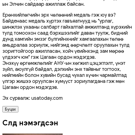
ын Элчин сайдаар ажиллаж байсан.
Ерөнхийлөгчийн эрх чөлөөний медаль гэж юу вэ?
Байденаас медаль хүртэх гавъяатнууд нь "урлаг,
шинжлэх ухааны салбарт гайхалтай амжилтанд хүрэхийн
тулд томоохон саад бэрхшээлийг даван туулж, бидний
дунд хамгийн эмзэг бүлгийнхнийг хамгаалахын төлөө
амьдралаа зориулж, нийгэмд өөрчлөлт оруулахын тулд
зоригтойгоор ажилласан, хойч үеийнхэнд зам мөрөө
үлдээгч юм" гэж Цагаан ордон мэдэгдэв.
Энэхүү өргөмжлөлийг АНУ-ын хөгжил цэцэглэлт, үнэт
зүйл, аюулгүй байдал, дэлхийн энх тайвныг тогтоох,
нийгмийн болон хувийн бусад чухал хүчин чармайлтад
үлгэр жишээ оруулсан хүмүүст зориулагдана гэж мөн
Цагаан ордон мэдэгдэв.
Эх сурвалж: usatoday.com
Буцах
Сүүлд нэмэгдсэн