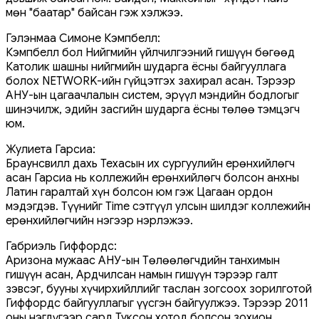
мөн "баатар" байсан гэж хэлжээ.
Гэлэнмаа Симоне Кэмпбелл:
Кэмпбелл бол Нийгмийн үйлчилгээний гишүүн бөгөөд
Католик шашны нийгмийн шударга ёсны байгууллага
болох NETWORK-ийн гүйцэтгэх захирал асан. Тэрээр
АНУ-ын цагаачлалын систем, эрүүл мэндийн бодлогыг
шинэчилж, эдийн засгийн шударга ёсны төлөө тэмцэгч
юм.
Жулиета Гарсиа:
Браунсвилл дахь Техасын их сургуулийн ерөнхийлөгч
асан Гарсиа нь коллежийн ерөнхийлөгч болсон анхны
Латин гаралтай хүн болсон юм гэж Цагаан ордон
мэдэгдэв. Түүнийг Time сэтгүүл улсын шилдэг коллежийн
ерөнхийлөгчийн нэгээр нэрлэжээ.
Габриэль Гиффордс:
Аризона мужаас АНУ-ын Төлөөлөгчдийн танхимын
гишүүн асан, Ардчилсан намын гишүүн тэрээр галт
зэвсэг, бууны хүчирхийллийг таслан зогсоох зорилготой
Гиффордс байгууллагыг үүсгэн байгуулжээ. Тэрээр 2011
оны нэгдүгээр сард Туксон хотод болсон зохион