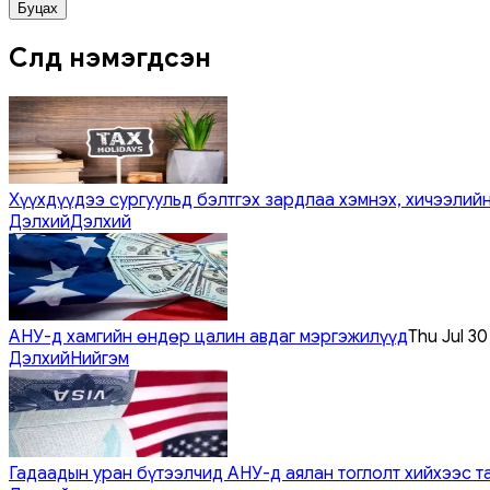
Буцах
Сүүлд нэмэгдсэн
Хүүхдүүдээ сургуульд бэлтгэх зардлаа хэмнэх, хичээлийн
Дэлхий
Дэлхий
АНУ-д хамгийн өндөр цалин авдаг мэргэжилүүд
Thu Jul 3
Дэлхий
Нийгэм
Гадаадын уран бүтээлчид АНУ-д аялан тоглолт хийхээс т