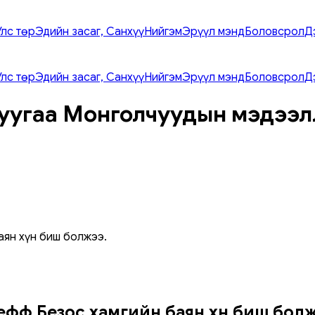
Улс төр
Эдийн засаг, Санхүү
Нийгэм
Эрүүл мэнд
Боловсрол
Д
Улс төр
Эдийн засаг, Санхүү
Нийгэм
Эрүүл мэнд
Боловсрол
Д
уугаа Монголчуудын мэдээл
аян хүн биш болжээ.
ефф Безос хамгийн баян хүн биш болж