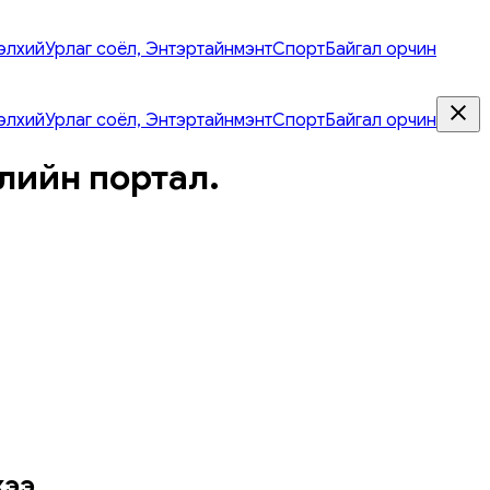
элхий
Урлаг соёл, Энтэртайнмэнт
Спорт
Байгал орчин
элхий
Урлаг соёл, Энтэртайнмэнт
Спорт
Байгал орчин
лийн портал.
ээ.