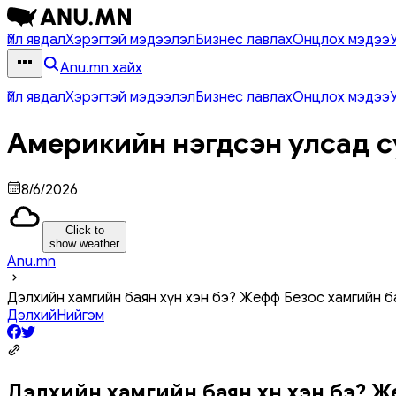
Үйл явдал
Хэрэгтэй мэдээлэл
Бизнес лавлах
Онцлох мэдээ
Anu.mn хайх
Үйл явдал
Хэрэгтэй мэдээлэл
Бизнес лавлах
Онцлох мэдээ
Америкийн нэгдсэн улсад с
8/6/2026
Click to
show weather
Anu.mn
Дэлхийн хамгийн баян хүн хэн бэ? Жефф Безос хамгийн б
Дэлхий
Нийгэм
Дэлхийн хамгийн баян хүн хэн бэ? Ж