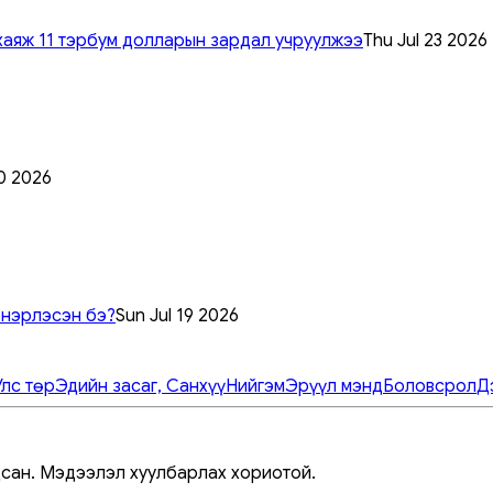
хаяж 11 тэрбум долларын зардал учруулжээ
Thu Jul 23 2026
0 2026
 нэрлэсэн бэ?
Sun Jul 19 2026
Улс төр
Эдийн засаг, Санхүү
Нийгэм
Эрүүл мэнд
Боловсрол
Д
дсан. Мэдээлэл хуулбарлах хориотой.