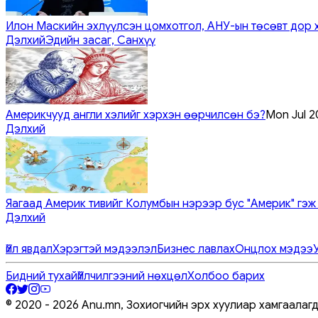
Илон Маскийн эхлүүлсэн цомхотгол, АНУ-ын төсөвт дор 
Дэлхий
Эдийн засаг, Санхүү
Америкчууд англи хэлийг хэрхэн өөрчилсөн бэ?
Mon Jul 2
Дэлхий
Яагаад Америк тивийг Колумбын нэрээр бус "Америк" гэж
Дэлхий
Үйл явдал
Хэрэгтэй мэдээлэл
Бизнес лавлах
Онцлох мэдээ
Бидний тухай
Үйлчилгээний нөхцөл
Холбоо барих
© 2020 -
2026
Anu.mn, Зохиогчийн эрх хуулиар хамгаалаг