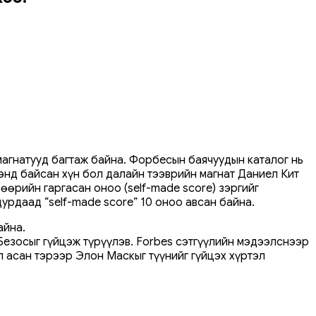
магнатууд багтаж байна. Форбесын баячуудын каталог нь
энд байсан хүн бол далайн тээврийн магнат Даниел Кит
өөрийн гаргасан оноо (self-made score) зэргийг
рдаад “self-made score” 10 оноо авсан байна.
айна.
Безосыг гүйцэж түрүүлэв. Forbes сэтгүүлийн мэдээлснээр
л асан тэрээр Элон Маскыг түүнийг гүйцэх хүртэл