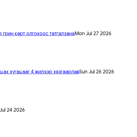
 грин карт олгохоос татгалзана
Mon Jul 27 2026
цах хугацааг 4 жилээр хязгаарлав
Sun Jul 26 2026
 Jul 24 2026