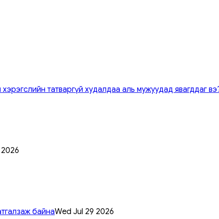
 хэрэгслийн татваргүй худалдаа аль мужуудад явагддаг вэ
0 2026
атгалзаж байна
Wed Jul 29 2026