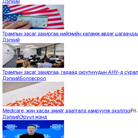
Дэлхий
Трампын засаг захиргаа нийгмийн халамж авдаг цагаачдад
Дэлхий
Трампын засаг захиргаа, гадаад оюутнуудын АНУ-д сурал
Дэлхий
Боловсрол
Medicare, жин хасах эмийг даатгалд хамруулж эхэллээ
Fri
Дэлхий
Эрүүл мэнд