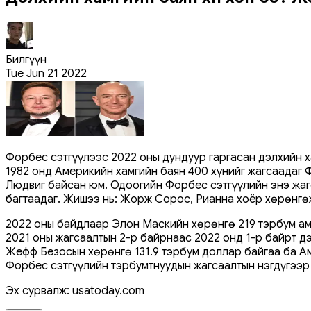
Билгүүн
Tue Jun 21 2022
Форбес сэтгүүлээс 2022 оны дундуур гаргасан дэлхийн х
1982 онд Америкийн хамгийн баян 400 хүнийг жагсаадаг 
Людвиг байсан юм. Одоогийн Форбес сэтгүүлийн энэ жагс
багтаадаг. Жишээ нь: Жорж Сорос, Рианна хоёр хөрөнгөж
2022 оны байдлаар Элон Маскийн хөрөнгө 219 тэрбум ам.
2021 оны жагсаалтын 2-р байрнаас 2022 онд 1-р байрт д
Жефф Безосын хөрөнгө 131.9 тэрбум доллар байгаа ба Ама
Форбес сэтгүүлийн тэрбумтнуудын жагсаалтын нэгдүгээр
Эх сурвалж: usatoday.com