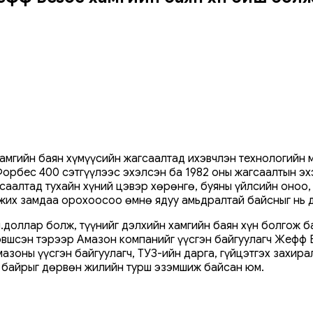
амгийн баян хүмүүсийн жагсаалтад ихэвчлэн технологийн 
Форбес 400 сэтгүүлээс эхэлсэн ба 1982 оны жагсаалтын эх
аалтад тухайн хүний цэвэр хөрөнгө, буяны үйлсийн оноо, 
их замдаа орохоосоо өмнө ядуу амьдралтай байсныг нь ду
доллар болж, түүнийг дэлхийн хамгийн баян хүн болгож б
эвшсэн тэрээр Амазон компанийг үүсгэн байгуулагч Жефф 
зоны үүсгэн байгуулагч, ТУЗ-ийн дарга, гүйцэтгэх захира
 байрыг дөрвөн жилийн турш эзэмшиж байсан юм.