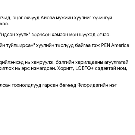
чид, эцэг эхчүүд Айова мужийн хуулийг хүчингүй
жээ.
Үндсэн хууль" зөрчсөн хэмээн мөн шүүхэд өгчээ.
йн туйлширсан" хуулийн төслүүд байгаа гэж PEN America
 дийлэнхэд нь хамруулж, бэлгийн харилцааны агуулгатай
риглох нь эрс нэмэгдсэн. Хоригт, LGBTQ+ сэдэвтэй ном,
салсан тохиолдлууд гарсан бөгөөд Флоридагийн нэг