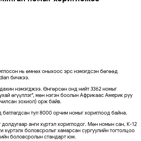
риглосон нь өмнөх оныхоос эрс нэмэгдсэн бөгөөд
dian бичжээ.
 дахин нэмэгджээ. Өнгөрсөн онд нийт 3362 номыг
тухай өгүүллэг", мөн нэгэн боолын Африкаас Америк руу
чилсан зохиол) орж байв.
 батлагдсан тул 8000 орчим номыг хориглоод байна.
 долдугаар анги хүртэл хориглодог. Мөн номын сан, К-12
анги хүртэлх боловсролыг хамарсан сургуулийн тогтолцоо
улийн боловсролын стандарт юм.