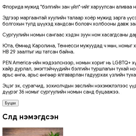
Флорида мужид "бэлгийн зан үйл"-ийг харуулсан аливаа н
Эдгээр маргаантай хуулийн талаар хоёр мужид зарга үүсэ
болгохын тулд шүүхэд хандсан боловч холбооны давж заа
Сургуулийн номын сангаас хэдэн зуун ном хасагдсаны дар
Юта, Өмнөд Каролина, Теннесси мужуудад ч мөн, номыг х
HB 29 заалтыг иш татсан байна.
PEN America-ийн мэдээлснээр, номын хориг нь LGBTQ+ хү
хайр дурлал, эмэгтэйчүүдийн бэлгийн туршлагын тухай но
арьс өнгө, арьс өнгөөр ​​ялгаварлан гадуурхах үзлийн тух
Эцэг эх, сурагчид, зохиолчдын эвслийн нэхэмжлэлээс үү
дүүрэг 36 номыг сургуулийн номын санд буцаажээ.
Буцах
Сүүлд нэмэгдсэн