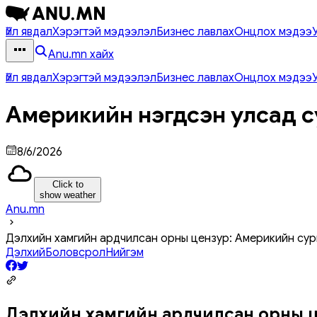
Үйл явдал
Хэрэгтэй мэдээлэл
Бизнес лавлах
Онцлох мэдээ
Anu.mn хайх
Үйл явдал
Хэрэгтэй мэдээлэл
Бизнес лавлах
Онцлох мэдээ
Америкийн нэгдсэн улсад с
8/6/2026
Click to
show weather
Anu.mn
Дэлхийн хамгийн ардчилсан орны цензур: Америкийн сур
Дэлхий
Боловсрол
Нийгэм
Дэлхийн хамгийн ардчилсан орны ц