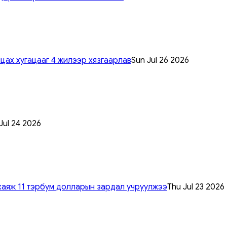
цах хугацааг 4 жилээр хязгаарлав
Sun Jul 26 2026
 Jul 24 2026
хаяж 11 тэрбум долларын зардал учруулжээ
Thu Jul 23 2026