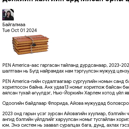
Байгалмаа
Tue Oct 01 2024
PEN America-аас гаргасан тайланд дурдсанаар, 2023-20
шалтгаан нь Бүгд найрамдах нам тэргүүлсэн мужууд ценз
PEN America-гийн судалгаагаар сургуулийн номын санд б
хориглосон байна. Анх удаа13 номыг хориглож байсан бөг
аялсан тухай өгүүлдэг, Нью-Йоркийн Харлем хотод үйл я
Одоогийн байдлаар Флорида, Айова мужуудад боловсролы
2023 онд гарын үсэг зурсан Айовагийн хуулиар, бэлгийн
ангид бэлгийн үйлдлийг харуулсан номыг тусгайлан хориг
юм. Энэ систем нь заавал суралцах бага, дунд, ахлах гэ