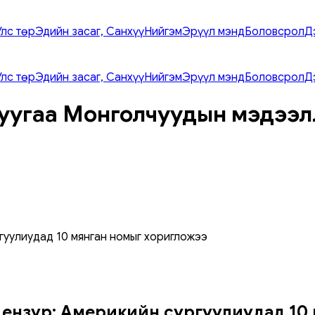
Улс төр
Эдийн засаг, Санхүү
Нийгэм
Эрүүл мэнд
Боловсрол
Д
Улс төр
Эдийн засаг, Санхүү
Нийгэм
Эрүүл мэнд
Боловсрол
Д
уугаа Монголчуудын мэдээл
гуулиудад 10 мянган номыг хоригложээ
ензур: Америкийн сургуулиудад 10