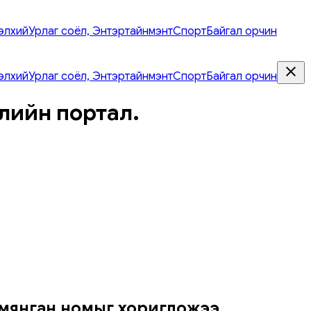
элхий
Урлаг соёл, Энтэртайнмэнт
Спорт
Байгал орчин
элхий
Урлаг соёл, Энтэртайнмэнт
Спорт
Байгал орчин
лийн портал.
 мянган номыг хоригложээ