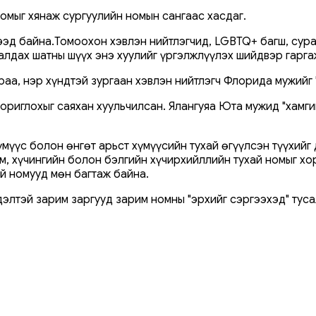
омыг хянаж сургуулийн номын сангаас хасдаг.
эд байна.Томоохон хэвлэн нийтлэгчид, LGBTQ+ багш, сураг
лдах шатны шүүх энэ хуулийг үргэлжлүүлэх шийдвэр гарга
аа, нэр хүндтэй зургаан хэвлэн нийтлэгч Флорида мужийг "
ориглохыг саяхан хуульчилсан. Ялангуяа Юта мужид "хамги
мүүс болон өнгөт арьст хүмүүсийн тухай өгүүлсэн түүхийг
м, хүчингийн болон бэлгийн хүчирхийллийн тухай номыг хо
ай номууд мөн багтаж байна.
дэлтэй зарим заргууд зарим номны "эрхийг сэргээхэд" ту