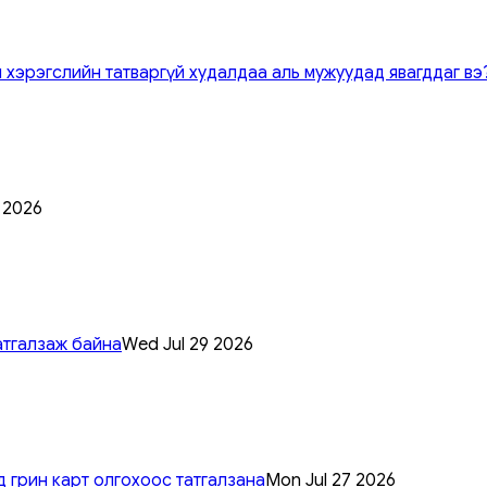
 хэрэгслийн татваргүй худалдаа аль мужуудад явагддаг вэ
0 2026
атгалзаж байна
Wed Jul 29 2026
 грин карт олгохоос татгалзана
Mon Jul 27 2026