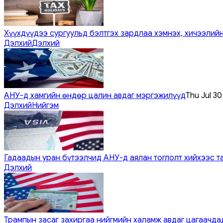
Хүүхдүүдээ сургуульд бэлтгэх зардлаа хэмнэх, хичээлийн
Дэлхий
Дэлхий
АНУ-д хамгийн өндөр цалин авдаг мэргэжилүүд
Thu Jul 3
Дэлхий
Нийгэм
Гадаадын уран бүтээлчид АНУ-д аялан тоглолт хийхээс т
Дэлхий
Трампын засаг захиргаа нийгмийн халамж авдаг цагаачдад