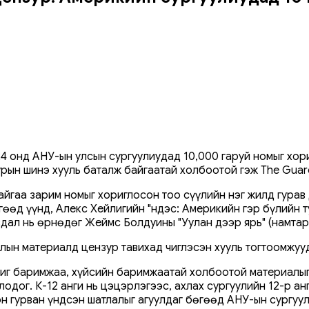
24 онд АНУ-ын улсын сургуулиудад 10,000 гаруй номыг хо
урын шинэ хууль баталж байгаатай холбоотой гэж The Guar
айгаа зарим номыг хориглосон тоо сүүлийн нэг жилд гурав
өөд үүнд, Алекс Хейлигийн "Үндэс: Америкийн гэр бүлийн 
вдал нь өрнөдөг Жеймс Болдуины "Уулан дээр ярь" (намтар
н материалд цензур тавихад чиглэсэн хууль тогтоомжууд
 чиг баримжаа, хүйсийн баримжаатай холбоотой материалыг
лодог. К-12 анги нь цэцэрлэгээс, ахлах сургуулийн 12-р 
сэн гурван үндсэн шатлалыг агуулдаг бөгөөд АНУ-ын сургу