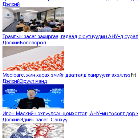
Дэлхий
Трампын засаг захиргаа, гадаад оюутнуудын АНУ-д сурал
Дэлхий
Боловсрол
Medicare, жин хасах эмийг даатгалд хамруулж эхэллээ
Fri
Дэлхий
Эрүүл мэнд
Илон Маскийн эхлүүлсэн цомхотгол, АНУ-ын төсөвт дор 
Дэлхий
Эдийн засаг, Санхүү