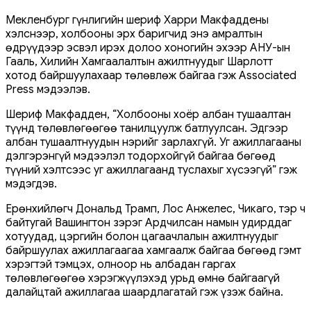
Мекленбург гүнлигийн шериф Харри Макфаддены
хэлснээр, холбооны эрх баригчид энэ амралтын
өдрүүдээр эсвэл ирэх долоо хоногийн эхээр АНУ-ын
Гааль, Хилийн Хамгаалалтын ажилтнуудыг Шарлотт
хотод байршуулахаар төлөвлөж байгаа гэж Associated
Press мэдээлэв.
Шериф Макфадден, “Холбооны хоёр албан тушаалтан
түүнд төлөвлөгөөгөө танилцуулж батлуулсан. Эдгээр
албан тушаалтнуудын нэрийг зарлахгүй. Уг ажиллагааны
дэлгэрэнгүй мэдээлэл тодорхойгүй байгаа бөгөөд
түүний хэлтсээс уг ажиллагаанд туслахыг хүсээгүй” гэж
мэдэгдэв.
Ерөнхийлөгч Дональд Трамп, Лос Анжелес, Чикаго, тэр ч
байтугай Вашингтон зэрэг Ардчилсан намын удирддаг
хотуудад, цэргийн болон цагаачлалын ажилтнуудыг
байршуулах ажиллагаагаа хамгаалж байгаа бөгөөд гэмт
хэрэгтэй тэмцэх, олноор нь албадан гаргах
төлөвлөгөөгөө хэрэгжүүлэхэд урьд өмнө байгаагүй
далайцтай ажиллагаа шаардлагатай гэж үзэж байна.