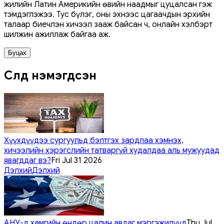
жилийн Латин Америкийн өвийн наадмыг цуцалсан гэж
тэмдэглэжээ. Тус бүлэг, оны эхнээс цагаачдын эрхийн
талаар биечлэн хичээл зааж байсан ч, онлайн хэлбэрт
шилжин ажиллаж байгаа аж.
Буцах
Сүүлд нэмэгдсэн
Хүүхдүүдээ сургуульд бэлтгэх зардлаа хэмнэх,
хичээлийн хэрэгслийн татваргүй худалдаа аль мужуудад
явагддаг вэ?
Fri Jul 31 2026
Дэлхий
Дэлхий
АНУ-д хамгийн өндөр цалин авдаг мэргэжилүүд
Thu Jul