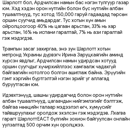
Шарлотт бол, Ардчилсан намын бас нэгэн тулгуур газар
юм. Хэд хэдэн орон нутгийн болон бүс нутгийн албан
тушаалтнууд, тус хотод 150,000 гаруй гадаадад төрсөн
оршин суугчид амьдардаг. Тус хотын хүн амын
ойролцоогоор 40% нь цагаан арьстан, 33% нь хар
арьстан, 16% нь испани гаралтай, 7% нь ази гаралтай
гэж мэдэгдэв.
Трампын засаг захиргаа, энэ зун Шарлотт хотын
метронд Украины дүрвэгч Ирина Заруцкаягийн аминд
хүрсэн явдлыг, Ардчилсан намын удирдсан хотууд
оршин суугчдыг хүчирхийллээс хамгаалж чадахгүй
байгаагийн нотолгоо болгон ашиглаж байна. Эрүүгийн
гэмт хэргийн бүртгэлтэй нэгэн эрийг уг аллагад
буруутгасан юм.
Идэвхтэнүүд, шашны удирдагчид болон орон нутгийн
албан тушаалтнууд, цагаачдын нийгэмлэгийг бэлтгэж,
байгаа нөөцийн талаар мэдээлэл өгч, хүмүүсийг
тайвшруулахыг оролдож эхэлсэн гэж мэдэгдэв. Лхагва
гарагт ШарлоттЕАСТ бүлгийн зохион байгуулсан онлайн
уулзалтад 500 орчим хүн оролцжээ.