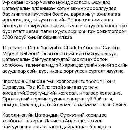
9-р сарын эхээр Чикаго мужид эхэлсэн. Эхэндээ
цагаачлалын албаныхан хотын захын хорооллуудад
баривчилгаа явуулсан боловч, дараа нь уг ажиллагаа
өргөжиж, хэдэн зуун гаалийн болон хил хамгаалах
агентуудыг хамруулж, тактик нь улам хатуу болсноор тус
бүс нутагт цагаачлалын хууль зөрчсөн гэж сэжиглэгдсэн
3200 гаруй хүнийг баривчилжээ.
11-р сарын 14-нд "Indivisible Charlotte" болон "Carolina
Migrant Network" гэсэн олон нийтийн байгууллагууд,
цагаачлалын байгууллагуудтай харилцах болон
холбооны төлөөлөгчидтэй харилцах үеийн хүний ​​эрхийн
асуудлаар сайн дурынханд зориулсан сургалт явуулна.
"Indivisible Charlotte "-ын хэвлэлийн төлөөлөгч Тони
Сиракуса, “Тэд ICE логотой хантааз үргэлж
өмсдөггүй.Эсэргүүцлийн жагсаалын талаар хэлэлцнэ.
Орон нутгийн оршин суугчид сандралгүй байгаа ч,
нөхцөл байдалд ноцтой санаа зовж байна” гэсэн байна.
Каролинагийн Цагаачдын Сүлжээний харилцаа
холбооны захирал Даниела Андраде, зохион
байгуулагчид цагаачлалын дайралтаас болж, энэ