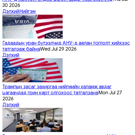
30 2026
Дэлхий
Нийгэм
Гадаадын уран бүтээлчид АНУ-д аялан тоглолт хийхээс
татгалзаж байна
Wed Jul 29 2026
Дэлхий
Трампын засаг захиргаа нийгмийн халамж авдаг
цагаачдад грин карт олгохоос татгалзана
Mon Jul 27
2026
Дэлхий