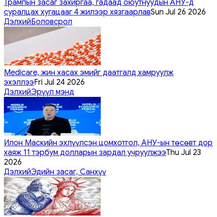
Трампын засаг захиргаа, гадаад оюутнуудын АНУ-д
суралцах хугацааг 4 жилээр хязгаарлав
Sun Jul 26 2026
Дэлхий
Боловсрол
Medicare, жин хасах эмийг даатгалд хамруулж
эхэллээ
Fri Jul 24 2026
Дэлхий
Эрүүл мэнд
Илон Маскийн эхлүүлсэн цомхотгол, АНУ-ын төсөвт дор
хаяж 11 тэрбум долларын зардал учруулжээ
Thu Jul 23
2026
Дэлхий
Эдийн засаг, Санхүү