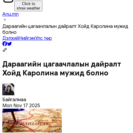
Click to
show weather
Anu.mn
Дараагийн цагаачлалын дайралт Хойд Каролина мужид
болно
Дэлхий
Нийгэм
Улс төр
Дараагийн цагаачлалын дайралт
Хойд Каролина мужид болно
Байгалмаа
Mon Nov 17 2025