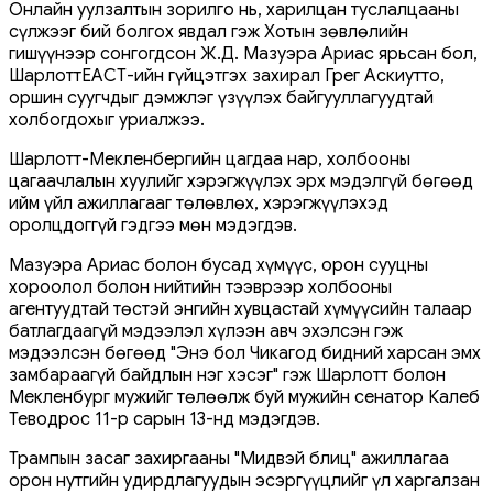
Онлайн уулзалтын зорилго нь, харилцан туслалцааны
сүлжээг бий болгох явдал гэж Хотын зөвлөлийн
гишүүнээр сонгогдсон Ж.Д. Мазуэра Ариас ярьсан бол,
ШарлоттЕАСТ-ийн гүйцэтгэх захирал Грег Аскиутто,
оршин суугчдыг дэмжлэг үзүүлэх байгууллагуудтай
холбогдохыг уриалжээ.
Шарлотт-Мекленбергийн цагдаа нар, холбооны
цагаачлалын хуулийг хэрэгжүүлэх эрх мэдэлгүй бөгөөд
ийм үйл ажиллагааг төлөвлөх, хэрэгжүүлэхэд
оролцдоггүй гэдгээ мөн мэдэгдэв.
Мазуэра Ариас болон бусад хүмүүс, орон сууцны
хороолол болон нийтийн тээврээр холбооны
агентуудтай төстэй энгийн хувцастай хүмүүсийн талаар
батлагдаагүй мэдээлэл хүлээн авч эхэлсэн гэж
мэдээлсэн бөгөөд "Энэ бол Чикагод бидний харсан эмх
замбараагүй байдлын нэг хэсэг" гэж Шарлотт болон
Мекленбург мужийг төлөөлж буй мужийн сенатор Калеб
Теводрос 11-р сарын 13-нд мэдэгдэв.
Трампын засаг захиргааны "Мидвэй блиц" ажиллагаа
орон нутгийн удирдлагуудын эсэргүүцлийг үл харгалзан