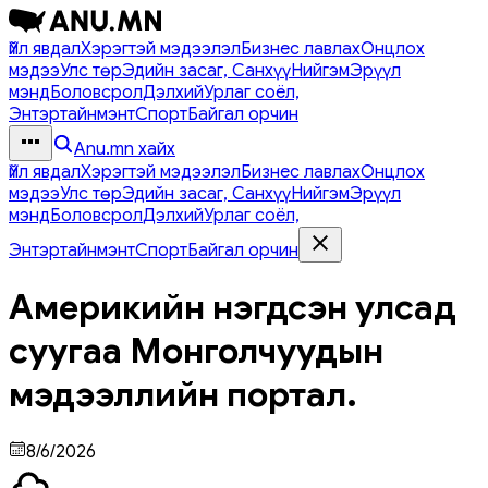
Үйл явдал
Хэрэгтэй мэдээлэл
Бизнес лавлах
Онцлох
мэдээ
Улс төр
Эдийн засаг, Санхүү
Нийгэм
Эрүүл
мэнд
Боловсрол
Дэлхий
Урлаг соёл,
Энтэртайнмэнт
Спорт
Байгал орчин
Anu.mn хайх
Үйл явдал
Хэрэгтэй мэдээлэл
Бизнес лавлах
Онцлох
мэдээ
Улс төр
Эдийн засаг, Санхүү
Нийгэм
Эрүүл
мэнд
Боловсрол
Дэлхий
Урлаг соёл,
Энтэртайнмэнт
Спорт
Байгал орчин
Америкийн нэгдсэн улсад
суугаа Монголчуудын
мэдээллийн портал.
8/6/2026