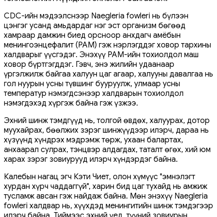
CDC-ийн мэдээлснээр Naegleria fowleri нь бүлээн
цэнгэг усанд амьдардаг нэг эст организм бөгөөд
хамраар дамжин биед орсноор анхдагч амёбын
менингоэнцефалит (PAM) гэж нэрлэгддэг ховор тархины
халдварыг үүсгэдэг. Энэхүү PAM-ийн тохиолдол маш
ховор бүртгэгддэг. Гэвч, энэ жилийн удаанаар
үргэлжилж байгаа халуун цаг агаар, халууны давалгаа нь
гол нуурын усны түвшинг бууруулж, улмаар усны
температур нэмэгдсэнээр халдварын тохиолдол
нэмэгдэхэд хүргэж байна гэж үзжээ.
Эхний шинж тэмдгүүд нь, толгой өвдөх, халуурах, дотор
муухайрах, бөөлжих зэрэг шинжүүдээр илэрч, дараа нь
хүзүүнд хүндрэх мэдрэмж төрж, ухаан балартах,
анхаарал сулрах, тэнцвэр алдагдах, таталт өгөх, хий юм
харах зэрэг зовиурууд илэрч хүндэрдэг байна.
Калебын нагац эгч Кэти Чиет, олон хүмүүс "эмнэлэгт
хурдан хүрч чаддаггүй", харин бид цаг тухайд нь амжиж
тусламж авсан гэж найдаж байна. Мөн энэхүү Naegleria
fowleri халдвар нь, хүүхдэд менингитийн шинж тэмдэгээр
илэрч байна. Тиймээс эхний үед, түүний зовиурын