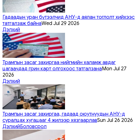
Гадаадын уран бүтээлчид АНУ-д аялан тоглолт хийхээс
татгалзаж байна
Wed Jul 29 2026
Дэлхий
Трампын засаг захиргаа нийгмийн халамж авдаг
цагаачдад грин карт олгохоос татгалзана
Mon Jul 27
2026
Дэлхий
Трампын засаг захиргаа, гадаад оюутнуудын АНУ-д
суралцах хугацааг 4 жилээр хязгаарлав
Sun Jul 26 2026
Дэлхий
Боловсрол