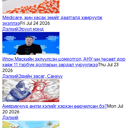
Medicare, жин хасах эмийг даатгалд хамруулж
эхэллээ
Fri Jul 24 2026
Дэлхий
Эрүүл мэнд
Илон Маскийн эхлүүлсэн цомхотгол, АНУ-ын төсөвт дор
хаяж 11 тэрбум долларын зардал учруулжээ
Thu Jul 23
2026
Дэлхий
Эдийн засаг, Санхүү
Америкчууд англи хэлийг хэрхэн өөрчилсөн бэ?
Mon Jul
20 2026
Дэлхий