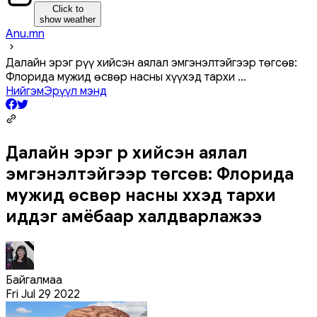
Click to
show weather
Anu.mn
Далайн эрэг рүү хийсэн аялал эмгэнэлтэйгээр төгсөв:
Флорида мужид өсвөр насны хүүхэд тархи
...
Нийгэм
Эрүүл мэнд
Далайн эрэг рүү хийсэн аялал
эмгэнэлтэйгээр төгсөв: Флорида
мужид өсвөр насны хүүхэд тархи
иддэг амёбаар халдварлажээ
Байгалмаа
Fri Jul 29 2022