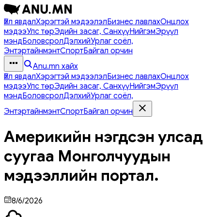
Үйл явдал
Хэрэгтэй мэдээлэл
Бизнес лавлах
Онцлох
мэдээ
Улс төр
Эдийн засаг, Санхүү
Нийгэм
Эрүүл
мэнд
Боловсрол
Дэлхий
Урлаг соёл,
Энтэртайнмэнт
Спорт
Байгал орчин
Anu.mn хайх
Үйл явдал
Хэрэгтэй мэдээлэл
Бизнес лавлах
Онцлох
мэдээ
Улс төр
Эдийн засаг, Санхүү
Нийгэм
Эрүүл
мэнд
Боловсрол
Дэлхий
Урлаг соёл,
Энтэртайнмэнт
Спорт
Байгал орчин
Америкийн нэгдсэн улсад
суугаа Монголчуудын
мэдээллийн портал.
8/6/2026