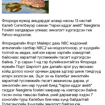
Флорида мужид амьдардаг өсвөр насны 13 настай
Калеб Сигелбауэр саяхан "тархи иддэг амёб" Naegleria
Fowleri халдварын улмаас эмнэлэгт хүргэгдсэн гэж
Yahoo мэдээлэв.
Флоридагийн Форт Майерс дахь NBC мэдээний
агенлагийн салбар NBC2-ын мэдээлснээр, уг хүүхдийн
толгой нь өвдөх, хий юм харах зэргийн зовиуртай
байснаас яаралтай тусламжийн тасагт хүргэгдсэн
байна. 7-р сарын 1-нд гэр бүлийнхэнтэйгээ Флорида
мужийн Порт Шарлотт дах далайн эрэг рүү явснаас
хойш долоо хоног орчмын дараа эдгээр шинж тэмдгүүд
илэрч эхэлсэн аж. Эцэг эх нь Калебыг эмнэлгийн
яаралтай тусламжийн тасагт аваачисны дараа, уг
эмнэлгийн эмч нар түүний биед "тархи иддэг амёб"
гэгддэг Naegleria fowleri хамраар нь нэвтэрсэн байна
гэсэн онош тавьсан байна. Үүний дараагаар хэдэн 7
хоногийн турш Калебын бие маш хүнд байдалтай
Голисаногийн Хүүхдийн эмнэлэгт байгаа юм.