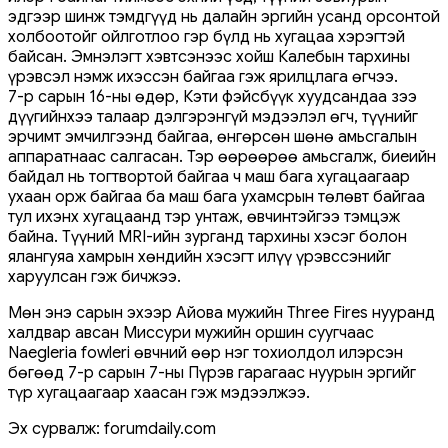
эдгээр шинж тэмдгүүд нь далайн эргийн усанд орсонтой
холбоотойг ойлготлоо гэр бүлд нь хугацаа хэрэгтэй
байсан. Эмнэлэгт хэвтсэнээс хойш Калебын тархины
үрэвсэл нэмж ихэссэн байгаа гэж ярилцлага өгчээ.
7-р сарын 16-ны өдөр, Кэти фэйсбүүк хуудсандаа зээ
дүүгийнхээ талаар дэлгэрэнгүй мэдээлэл өгч, түүнийг
эрчимт эмчилгээнд байгаа, өнгөрсөн шөнө амьсгалын
аппаратнаас салгасан. Тэр өөрөөрөө амьсгалж, биеийн
байдал нь тогтвортой байгаа ч маш бага хугацаагаар
ухаан орж байгаа ба маш бага ухамсрын төлөвт байгаа
тул ихэнх хугацаанд тэр унтаж, өвчинтэйгээ тэмцэж
байна. Түүний MRI-ийн зурганд тархины хэсэг болон
ялангуяа хамрын хөндийн хэсэгт илүү үрэвссэнийг
харуулсан гэж бичжээ.
Мөн энэ сарын эхээр Айова мужийн Three Fires нууранд
халдвар авсан Миссури мужийн оршин суугчаас
Naegleria fowleri өвчний өөр нэг тохиолдол илэрсэн
бөгөөд 7-р сарын 7-ны Пүрэв гарагаас нуурын эргийг
түр хугацаагаар хаасан гэж мэдээлжээ.
Эх сурвалж: forumdaily.com