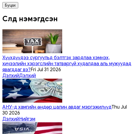
Буцах
Сүүлд нэмэгдсэн
Хүүхдүүдээ сургуульд бэлтгэх зардлаа хэмнэх,
хичээлийн хэрэгслийн татваргүй худалдаа аль мужуудад
явагддаг вэ?
Fri Jul 31 2026
Дэлхий
Дэлхий
АНУ-д хамгийн өндөр цалин авдаг мэргэжилүүд
Thu Jul
30 2026
Дэлхий
Нийгэм