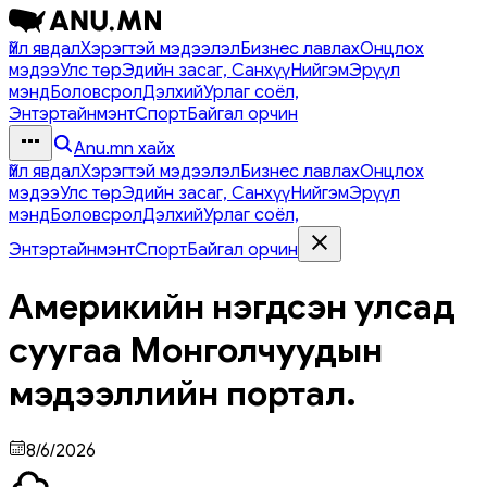
Үйл явдал
Хэрэгтэй мэдээлэл
Бизнес лавлах
Онцлох
мэдээ
Улс төр
Эдийн засаг, Санхүү
Нийгэм
Эрүүл
мэнд
Боловсрол
Дэлхий
Урлаг соёл,
Энтэртайнмэнт
Спорт
Байгал орчин
Anu.mn хайх
Үйл явдал
Хэрэгтэй мэдээлэл
Бизнес лавлах
Онцлох
мэдээ
Улс төр
Эдийн засаг, Санхүү
Нийгэм
Эрүүл
мэнд
Боловсрол
Дэлхий
Урлаг соёл,
Энтэртайнмэнт
Спорт
Байгал орчин
Америкийн нэгдсэн улсад
суугаа Монголчуудын
мэдээллийн портал.
8/6/2026