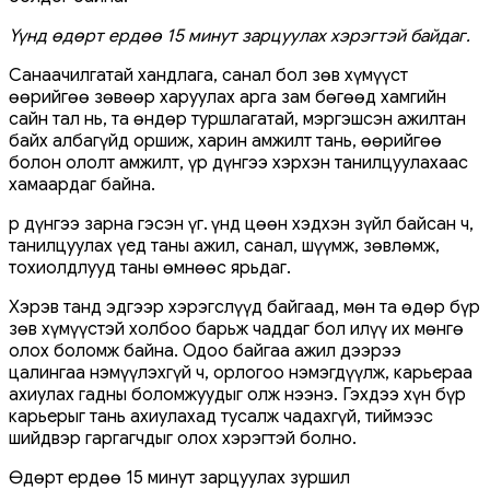
Үүнд өдөрт ердөө 15 минут зарцуулах хэрэгтэй байдаг.
Санаачилгатай хандлага, санал бол зөв хүмүүст
өөрийгөө зөвөөр харуулах арга зам бөгөөд хамгийн
сайн тал нь, та өндөр туршлагатай, мэргэшсэн ажилтан
байх албагүйд оршиж, харин амжилт тань, өөрийгөө
болон ололт амжилт, үр дүнгээ хэрхэн танилцуулахаас
хамаардаг байна.
Үр дүнгээ зарна гэсэн үг. Үүнд цөөн хэдхэн зүйл байсан ч,
танилцуулах үед таны ажил, санал, шүүмж, зөвлөмж,
тохиолдлууд таны өмнөөс ярьдаг.
Хэрэв танд эдгээр хэрэгслүүд байгаад, мөн та өдөр бүр
зөв хүмүүстэй холбоо барьж чаддаг бол илүү их мөнгө
олох боломж байна. Одоо байгаа ажил дээрээ
цалингаа нэмүүлэхгүй ч, орлогоо нэмэгдүүлж, карьераа
ахиулах гадны боломжуудыг олж нээнэ. Гэхдээ хүн бүр
карьерыг тань ахиулахад тусалж чадахгүй, тиймээс
шийдвэр гаргагчдыг олох хэрэгтэй болно.
Өдөрт ердөө 15 минут зарцуулах зуршил