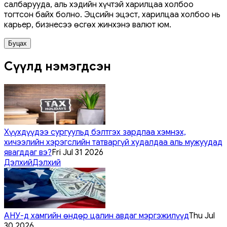
салбарууда, аль хэдийн хүчтэй харилцаа холбоо
тогтсон байх болно. Эцсийн эцэст, харилцаа холбоо нь
карьер, бизнесээ өсгөх жинхэнэ валют юм.
Буцах
Сүүлд нэмэгдсэн
Хүүхдүүдээ сургуульд бэлтгэх зардлаа хэмнэх,
хичээлийн хэрэгслийн татваргүй худалдаа аль мужуудад
явагддаг вэ?
Fri Jul 31 2026
Дэлхий
Дэлхий
АНУ-д хамгийн өндөр цалин авдаг мэргэжилүүд
Thu Jul
30 2026