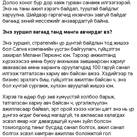
Долоо хоног бүр дор хаяж гурван санамж илгээгээрэй.
Энэ нь таны ажил хэрэгч байдал, тууштай байдлыг
харуулна. Шийдвэр гаргагчид ихэвчлэн завгүй байдаг
бөгөөд эхний мессежийг анзаардаггүй байна.
Энэ зуршил яагаад танд мөнгө авчирдаг вэ?
Энэ зуршил, стратегийн үр дүнтэй байдлын тод жишээ
бол Canva компанийн үүсгэн байгуулагч, гүйцэтгэх
захирал Мелани Перкинс юм. Тэрээр амжилтанд
хүрэхээсээ өмнө буюу анхныхаа зөвшөөрсөн хариуг
авахаасаа өмнө хөрөнгө оруулагчдад 100 гаруй санал
илгээж татгалзсан хариу авч байсан ажээ. Хэдийгээр та
бизнес эрхлэгч биш, гүйцэтгэх ажилтан байсан ч, энэ
бол хүчтэй сургамж, хүлээн авууштай жишээ юм.
Хэрэв та өдөр бүр зөв хүмүүстэй холбоо барьж,
татгалзсан хариу авч байсан ч, үргэлжлүүлэн
ажилласаар байвал, эрт орой хэзээ нэгэн цагт энэ нь үр
дүнгээ өгдөг бөгөөд магадгүй, та ажлаасаа халагдах
эсвэл ямар нэг давагдашгүй хүчин зүйл болсон
тохиолдолд таныг бусдад санал болгох, ажил санал
болгох эсвэл хамтран ажиллах боломжтой гол