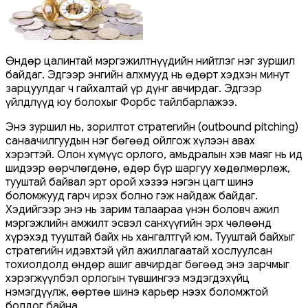
Өндөр цалинтай мэргэжилтнүүдийн нийтлэг нэг зуршил
байдаг. Эдгээр энгийн алхмууд нь өдөрт хэдхэн минут
зарцуулдаг ч гайхалтай үр дүнг авчирдаг. Эдгээр
үйлдлүүд юу болохыг Форбс тайлбарлажээ.
Энэ зуршил нь, зорилтот стратегийн (outbound pitching)
санаачилгуудын нэг бөгөөд ойлгож хүлээн авах
хэрэгтэй. Олон хүмүүс орлого, амьдралын хэв маяг нь ид
шидээр өөрчлөгдөнө, өдөр бүр шаргуу хөдөлмөрлөж,
тууштай байвал эрт орой хэзээ нэгэн цагт шинэ
боломжууд гарч ирэх болно гэж найдаж байдаг.
Хэдийгээр энэ нь зарим талаараа үнэн боловч ажил
мэргэжлийн амжилт эсвэл санхүүгийн эрх чөлөөнд
хүрэхэд тууштай байх нь хангалтгүй юм. Тууштай байхыг
стратегийн идэвхтэй үйл ажиллагаатай хослуулсан
тохиолдолд өндөр ашиг авчирдаг бөгөөд энэ зарчмыг
хэрэгжүүлбэл орлогын түвшингээ мэдэгдэхүйц
нэмэгдүүлж, өөртөө шинэ карьер нээх боломжтой
болдог байна.