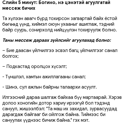
Сүүлийн 5 минут: Богино,
үнэ цэнэтэй агуулгатай
мессеж бичих
Та хүлээн авагч бүрд тохирсон загвартай байх ёстой
бөгөөд үүнд, хиймэл оюун ухааныг ашиглаж, тэдний
байр суурь, сонирхолд нийцүүлэн тохируулж болно.
Таны мессеж дараах зүйлсийг агуулахад болно:
– Бие даасан үйлчилгээ эсвэл багц үйлчилгээг санал
болгох;
– Подкастад оролцох хүсэлт;
- Түншлэл, хамтын ажиллагааны санал;
- Шинэ, сул ажлын байрны талаархи асуулт.
Илгээсний дараа шалгаж байхаа бүү мартаарай. Хэрэв
долоо хоногийн дотор хариу ирээгүй бол тэдэнд
сануул, жишээлбэл: "Та маш их захидал, зурвасуудад
дарагдаж байгааг би ойлгож байна. Тиймээс би
сануулах үүднээс бичиж байна." гэх мэт.