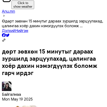
Click to
show weather
Anu.mn
Өдөрт зөвхөн 15 минутыг дараах зуршилд зарцуулахад,
цалингаа хоёр дахин нэмэгдүүлэх боломж
...
Дэлхий
Нийгэм
Өдөрт зөвхөн 15 минутыг дараах
зуршилд зарцуулахад, цалингаа
хоёр дахин нэмэгдүүлэх боломж
гарч ирдэг
Байгалмаа
Mon May 19 2025