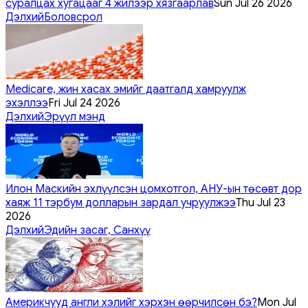
суралцах хугацааг 4 жилээр хязгаарлав
Sun Jul 26 2026
Дэлхий
Боловсрол
Medicare, жин хасах эмийг даатгалд хамруулж
эхэллээ
Fri Jul 24 2026
Дэлхий
Эрүүл мэнд
Илон Маскийн эхлүүлсэн цомхотгол, АНУ-ын төсөвт дор
хаяж 11 тэрбум долларын зардал учруулжээ
Thu Jul 23
2026
Дэлхий
Эдийн засаг, Санхүү
Америкчууд англи хэлийг хэрхэн өөрчилсөн бэ?
Mon Jul