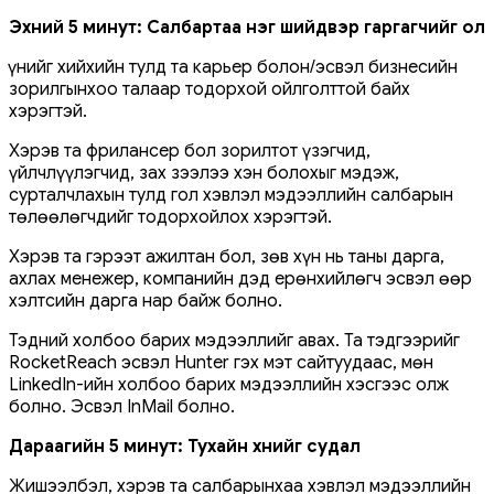
Эхний 5 минут: Салбартаа нэг шийдвэр гаргагчийг ол
Үүнийг хийхийн тулд та карьер болон/эсвэл бизнесийн
зорилгынхоо талаар тодорхой ойлголттой байх
хэрэгтэй.
Хэрэв та фрилансер бол зорилтот үзэгчид,
үйлчлүүлэгчид, зах зээлээ хэн болохыг мэдэж,
сурталчлахын тулд гол хэвлэл мэдээллийн салбарын
төлөөлөгчдийг тодорхойлох хэрэгтэй.
Хэрэв та гэрээт ажилтан бол, зөв хүн нь таны дарга,
ахлах менежер, компанийн дэд ерөнхийлөгч эсвэл өөр
хэлтсийн дарга нар байж болно.
Тэдний холбоо барих мэдээллийг авах. Та тэдгээрийг
RocketReach эсвэл Hunter гэх мэт сайтуудаас, мөн
LinkedIn-ийн холбоо барих мэдээллийн хэсгээс олж
болно. Эсвэл InMail болно.
Дараагийн 5 минут:
Тухайн
хүнийг судал
Жишээлбэл, хэрэв та салбарынхаа хэвлэл мэдээллийн