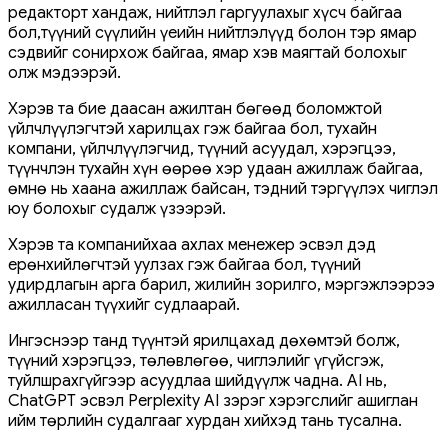
редакторт хандаж, нийтлэл гаргуулахыг хүсч байгаа
бол,түүний сүүлийн үеийн нийтлэлүүд болон тэр ямар
сэдвийг сонирхож байгаа, ямар хэв маягтай болохыг
олж мэдээрэй.
Хэрэв та бие даасан ажилтан бөгөөд боломжтой
үйлчлүүлэгчтэй харилцах гэж байгаа бол, тухайн
компани, үйлчлүүлэгчид, түүний асуудал, хэрэгцээ,
түүнчлэн тухайн хүн өөрөө хэр удаан ажиллаж байгаа,
өмнө нь хаана ажиллаж байсан, тэдний тэргүүлэх чиглэл
юу болохыг судалж үзээрэй.
Хэрэв та компанийхаа ахлах менежер эсвэл дэд
ерөнхийлөгчтэй уулзах гэж байгаа бол, түүний
удирдлагын арга барил, жилийн зорилго, мэргэжлээрээ
ажилласан түүхийг судлаарай.
Ингэснээр танд түүнтэй ярилцахад дөхөмтэй болж,
түүний хэрэгцээ, төлөвлөгөө, чиглэлийг үгүйсгэж,
туйлшрахгүйгээр асуудлаа шийдүүлж чадна. AI нь,
ChatGPT эсвэл Perplexity AI зэрэг хэрэгслийг ашиглан
ийм төрлийн судалгааг хурдан хийхэд тань тусална.