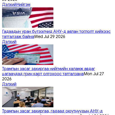
Дэлхий
Нийгэм
Гадаадын уран бүтээлчид АНУ-д аялан тоглолт хийхээс
татгалзаж байна
Wed Jul 29 2026
Дэлхий
Трампын засаг захиргаа нийгмийн халамж авдаг
цагаачдад грин карт олгохоос татгалзана
Mon Jul 27
2026
Дэлхий
Трампын засаг захиргаа, гадаад оюутнуудын АНУ-д