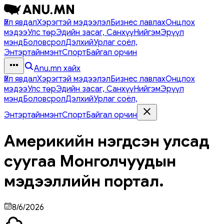
Үйл явдал
Хэрэгтэй мэдээлэл
Бизнес лавлах
Онцлох
мэдээ
Улс төр
Эдийн засаг, Санхүү
Нийгэм
Эрүүл
мэнд
Боловсрол
Дэлхий
Урлаг соёл,
Энтэртайнмэнт
Спорт
Байгал орчин
Anu.mn хайх
Үйл явдал
Хэрэгтэй мэдээлэл
Бизнес лавлах
Онцлох
мэдээ
Улс төр
Эдийн засаг, Санхүү
Нийгэм
Эрүүл
мэнд
Боловсрол
Дэлхий
Урлаг соёл,
Энтэртайнмэнт
Спорт
Байгал орчин
Америкийн нэгдсэн улсад
суугаа Монголчуудын
мэдээллийн портал.
8/6/2026