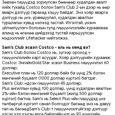
Зөвхөн гишүүдэд зориулсан бөөнөөр худалдан авалт
хийх тухайд Costco болон Sam's Club 2-ын дээр нь өөр
ямарч дэлгүүр гарахад хэцүү байдаг. Энэ хоёр аварга
дэлгүүр нь үнэ, урамшуулал, худалдан авалтын
туршлагын хувьд нэлээд төстэй. Итгэлтэй, үнэнч
үйлчилүүлэгч болохын тулд гишүүнчлэлийн хураамжаа
алинд нь өгөхөө шийдэхэд тустай харьцуулсан
мэдээллийг Lifehacker нийтэлжээ.
Sam’s Club эсвэл Costco - аль нь хямд вэ?
Sam’s Club болон Costco нь, зүгээр ороход ч
гишүүнчлэлийн карт асуудаг. Хоёр дэлгүүрийн хураамж:
Costco: ЭнгийнGold Star эсвэл Business гишүүнчлэл 60
доллар;
Executive план нь 120 доллар байх ба үүнд 2% бэлэн
мөнгөний буцаалт (1000 доллар хүртэл) багтдаг.
Sam’s Club: Үндсэн гишүүнчлэл 45 доллар;
Plus ангиллын хувьд 100 доллар, үүнд худалдан авалтын
2%-ийн бэлэн мөнгөний буцаалт (жилд 500 доллар
хүртэл) багтна. Sam's нь Select Plus-ийн гишүүдэд үнэ
төлбөргүй хүргэлт санал болгодог бөгөөд энэ нь давуу
тал нь бөгөөдSam’s Club-т гишүүнчлэлгүйгээр дэлгүүр
хэсэх хэд хэдэн арга байдгийн нэг нь 90 хоногийн