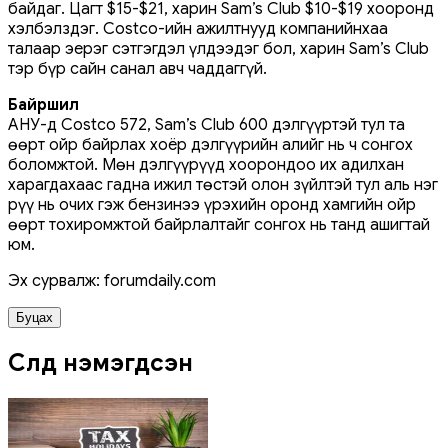
байдаг. Цагт $15-$21, харин Sam’s Club $10-$19 хооронд
хэлбэлздэг. Costco-ийн ажилтнууд компанийнхаа
талаар эерэг сэтгэгдэл үлдээдэг бол, харин Sam’s Club
тэр бүр сайн санал авч чаддаггүй.
Байршил
АНУ-д Costco 572, Sam’s Club 600 дэлгүүртэй тул та
өөрт ойр байрлах хоёр дэлгүүрийн алийг нь ч сонгох
боломжтой. Мөн дэлгүүрүүд хоорондоо их адилхан
харагдахаас гадна ижил төстэй олон зүйлтэй тул аль нэг
рүү нь очих гэж бензинээ үрэхийн оронд хамгийн ойр
өөрт тохиромжтой байрлалтайг сонгох нь танд ашигтай
юм.
Эх сурвалж: forumdaily.com
Буцах
Сүүлд нэмэгдсэн