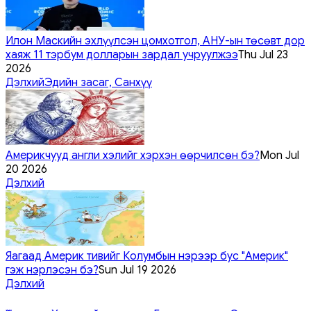
Илон Маскийн эхлүүлсэн цомхотгол, АНУ-ын төсөвт дор
хаяж 11 тэрбум долларын зардал учруулжээ
Thu Jul 23
2026
Дэлхий
Эдийн засаг, Санхүү
Америкчууд англи хэлийг хэрхэн өөрчилсөн бэ?
Mon Jul
20 2026
Дэлхий
Яагаад Америк тивийг Колумбын нэрээр бус "Америк"
гэж нэрлэсэн бэ?
Sun Jul 19 2026
Дэлхий