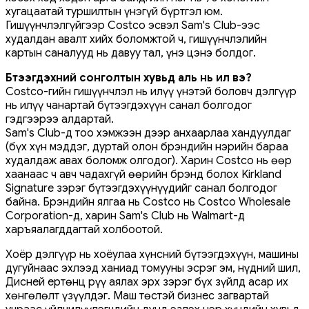
хугацаатай туршилтын үнэгүй бүртгэл юм.
Гишүүнчлэлгүйгээр Costco эсвэл Sam's Club-ээс
худалдан авалт хийх боломжтой ч, гишүүнчлэлийн
картын саналууд нь давуу тал, үнэ цэнэ болдог.
Бүтээгдэхүүний сонголтын хувьд аль нь илүү вэ?
Costco-гийн гишүүнчлэл нь илүү үнэтэй боловч дэлгүүр
нь илүү чанартай бүтээгдэхүүн санал болгодог
гэдгээрээ алдартай.
Sam's Club-д тоо хэмжээн дээр анхаарлаа хандуулдаг
(бүх хүн мэддэг, дуртай олон брэндийн нэрийн бараа
худалдаж авах боломж олгодог). Харин Costco нь өөр
хаанаас ч авч чадахгүй өөрийн брэнд болох Kirkland
Signature зэрэг бүтээгдэхүүнүүдийг санал болгодог
байна. Брэндийн ялгаа нь Costco нь Costco Wholesale
Corporation-д, харин Sam's Club нь Walmart-д
харъяалагддагтай холбоотой.
Хоёр дэлгүүр нь хоёулаа хүнсний бүтээгдэхүүн, машины
дугуйнаас эхлээд ханиад томууны эсрэг эм, нүдний шил,
Дисней ертөнц рүү аялах эрх зэрэг бүх зүйлд асар их
хөнгөлөлт үзүүлдэг. Маш төстэй бизнес загвартай