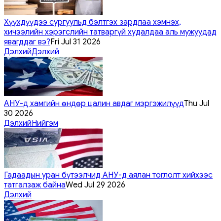
Хүүхдүүдээ сургуульд бэлтгэх зардлаа хэмнэх,
хичээлийн хэрэгслийн татваргүй худалдаа аль мужуудад
явагддаг вэ?
Fri Jul 31 2026
Дэлхий
Дэлхий
АНУ-д хамгийн өндөр цалин авдаг мэргэжилүүд
Thu Jul
30 2026
Дэлхий
Нийгэм
Гадаадын уран бүтээлчид АНУ-д аялан тоглолт хийхээс
татгалзаж байна
Wed Jul 29 2026
Дэлхий