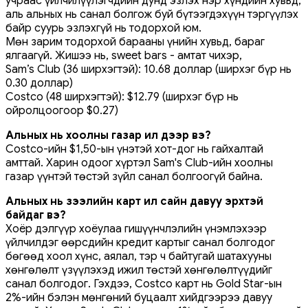
учраас үйлчилүүлэгчдийн дунд эзлэх нэр хүндийн хувьд,
аль альных нь санал болгож буй бүтээгдэхүүн тэргүүлэх
байр суурь эзлэхгүй нь тодорхой юм.
Мөн зарим тодорхой ​​​​барааны үнийн хувьд, бараг
ялгаагүй. Жишээ нь, sweet bars - амтат чихэр,
Sam’s Club (36 ширхэгтэй): 10.68 доллар (ширхэг бүр нь
0.30 доллар)
Costco (48 ширхэгтэй): $12.79 (ширхэг бүр нь
ойролцоогоор $0.27)
Альных нь хоолны газар илүү дээр вэ?
Costco-ийн $1,50-ын үнэтэй хот-дог нь гайхалтай
амттай. Харин одоог хүртэл Sam's Club-ийн хоолны
газар үүнтэй төстэй зүйл санал болгоогүй байна.
Альных нь зээлийн карт илүү сайн давуу эрхтэй
байдаг вэ?
Хоёр дэлгүүр хоёулаа гишүүнчлэлийн үнэмлэхээр
үйлчилдэг өөрсдийн кредит картыг санал болгодог
бөгөөд хоол хүнс, аялал, тэр ч байтугай шатахууны
хөнгөлөлт үзүүлэхэд ижил төстэй хөнгөлөлтүүдийг
санал болгодог. Гэхдээ, Costco карт нь Gold Star-ын
2%-ийн бэлэн мөнгөний буцаалт хийдгээрээ давуу