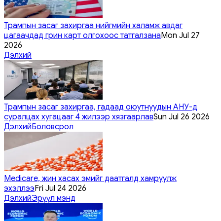
Трампын засаг захиргаа нийгмийн халамж авдаг
цагаачдад грин карт олгохоос татгалзана
Mon Jul 27
2026
Дэлхий
Трампын засаг захиргаа, гадаад оюутнуудын АНУ-д
суралцах хугацааг 4 жилээр хязгаарлав
Sun Jul 26 2026
Дэлхий
Боловсрол
Medicare, жин хасах эмийг даатгалд хамруулж
эхэллээ
Fri Jul 24 2026
Дэлхий
Эрүүл мэнд