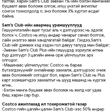
талтай. Харин Sam's Club зөвхөн 1%-ийн бэлэн мөнгөний
буцаалт авах боломж олгож, илүү үнэтэй ангиллыг
сонгох тохиолдолд л, энэ боломж 3% хүртэл өсдөг
байна.
Sam’s Club-ийн өвөрмөц урамшууллууд
Гишүүнчлэлийн ашиг тусыг аль ч дэлгүүрээс нь эдэлж
болох ч, Costco нь илүү өндөр чанарыг санал болгож,
сайн үнэлгээ авах хандлагатай байдаг. Гэхдээ,Sam’s
Club-ийг дэмжих хэд хэдэн гол давуу талууд мөн байдаг:
-Зөвхөн Sam's Club Plus-ийн гишүүдэд зориулж өглөө
бүр дэлгүүрт 3 цагийн өмнө орж үйлчлүүлэх эрх
олгодог.
-Машинаас үйлчилүүлэх: Costco нь бараа
бүтээгдэхүүнийг онлайнаар захиалж, дэлгүүрээс очиж
авах боломжийг олгодог бол, харин Sam’s Club нь Plus
карт эзэмшигчдээ захиалгыг нь шууд машинд нь хүргэж
өгнө..
-Бэлэн мөнгө буцааж авах боломж нь жилд нэг удаа
биш, харин сар бүр.
Costco ажиллахад илүү тохиромжтой газар
Costco-гийн цагийн цалин Sam’s Club-ээс 50% өндөр