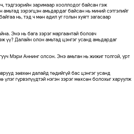
арч, тэдгээрийн заримаар хооллодог байсан гэж
 амьтад зэрэгцэн амьдардаг байсан нь миний сэтгэлийг
йгаа нь, тэд ч мөн адил уг голын хуягт загасаар
йна. Энэ нь бага зэрэг маргаантай боловч
эж үү? Далайн олон амьтад цэнгэг усанд амьдардаг
уч Мэри Аннинг олсон. Энэ амьтан нь жижиг толгой, урт
аврууд зөвхөн далайд төдийгүй бас цэнгэг усанд
ө үлэг гүрвэлүүдтэй нэгэн зэрэг мөхсөн болохыг харуулж