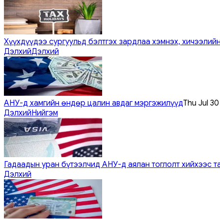
Хүүхдүүдээ сургуульд бэлтгэх зардлаа хэмнэх, хичээлийн
Дэлхий
Дэлхий
АНУ-д хамгийн өндөр цалин авдаг мэргэжилүүд
Thu Jul 3
Дэлхий
Нийгэм
Гадаадын уран бүтээлчид АНУ-д аялан тоглолт хийхээс т
Дэлхий