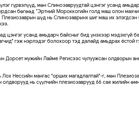
ом үлэг гүрвэлүүд, мөн Спинозавруудтай цэнгэг усанд амьд
урдсан бөгөөд “Эртний Мороккогийн голд маш олон махчин
 Плезиозаврын шүд нь Спинозаврынх шиг маш их элэгдсэн ба
жээ.
аад цэнгэг усанд амьдарч байсныг бид үнэхээр мэдэхгүй ба
агчид" гэж нэрлэдэг болохоор тэд далайд амьдрах ёстой г
ын Дорсет мужийн Лайме Регисээс чулуужсан олдворын ангу
нь Лох Нессийн мангас "орших магадлалтай"-г, мөн Плезиоз
н олдворууд нь сүүлчийн плезиозаврууд 66 сая жилийн өмн