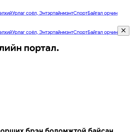
элхий
Урлаг соёл, Энтэртайнмэнт
Спорт
Байгал орчин
элхий
Урлаг соёл, Энтэртайнмэнт
Спорт
Байгал орчин
лийн портал.
 орших бүрэн боломжтой байсан