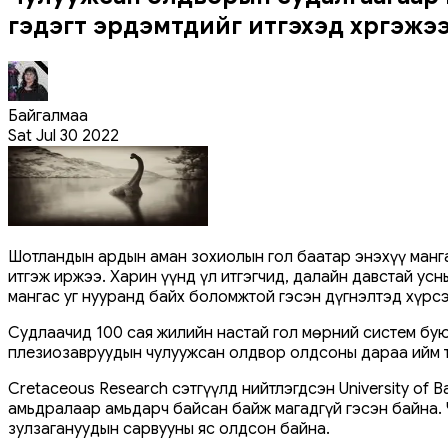
гэдэгт эрдэмтдийг итгэхэд хүргэжээ
Байгалмаа
Sat Jul 30 2022
Шотландын ардын аман зохиолын гол баатар энэхүү мангас
итгэж иржээ. Харин үүнд үл итгэгчид, далайн давстай ус
мангас уг нууранд байх боломжтой гэсэн дүгнэлтэд хүрсэ
Судлаачид 100 сая жилийн настай гол мөрний систем бую
плезиозавруудын чулуужсан олдвор олдсоны дараа ийм т
Cretaceous Research сэтгүүлд нийтлэгдсэн University of
амьдралаар амьдарч байсан байж магадгүй гэсэн байна. 
зулзагануудын сарвууны яс олдсон байна.