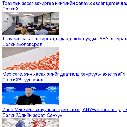
Трампын засаг захиргаа нийгмийн халамж авдаг цагаачдад
Дэлхий
Трампын засаг захиргаа, гадаад оюутнуудын АНУ-д сурал
Дэлхий
Боловсрол
Medicare, жин хасах эмийг даатгалд хамруулж эхэллээ
Fri
Дэлхий
Эрүүл мэнд
Илон Маскийн эхлүүлсэн цомхотгол, АНУ-ын төсөвт дор 
Дэлхий
Эдийн засаг, Санхүү