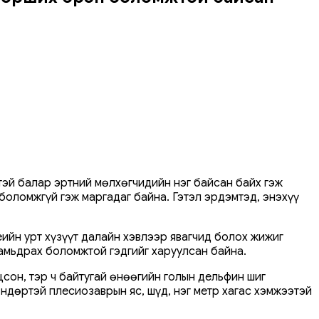
тэй балар эртний мөлхөгчидийн нэг байсан байх гэж
 боломжгүй гэж маргадаг байна. Гэтэл эрдэмтэд, энэхүү
ийн урт хүзүүт далайн хэвлээр явагчид болох жижиг
амьдрах боломжтой гэдгийг харуулсан байна.
цсон, тэр ч байтугай өнөөгийн голын дельфин шиг
ндөртэй плесиозаврын яс, шүд, нэг метр хагас хэмжээтэй