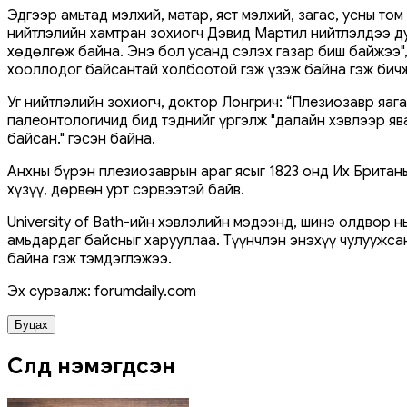
Эдгээр амьтад мэлхий, матар, яст мэлхий, загас, усны т
нийтлэлийн хамтран зохиогч Дэвид Мартил нийтлэлдээ д
хөдөлгөж байна. Энэ бол усанд сэлэх газар биш байжээ",
хооллодог байсантай холбоотой гэж үзэж байна гэж бич
Уг нийтлэлийн зохиогч, доктор Лонгрич: “Плезиозавр яаг
палеонтологичид бид тэднийг үргэлж "далайн хэвлээр яв
байсан." гэсэн байна.
Анхны бүрэн плезиозаврын араг ясыг 1823 онд Их Британ
хүзүү, дөрвөн урт сэрвээтэй байв.
University of Bath-ийн хэвлэлийн мэдээнд, шинэ олдвор 
амьдардаг байсныг харууллаа. Түүнчлэн энэхүү чулуужса
байна гэж тэмдэглэжээ.
Эх сурвалж: forumdaily.com
Буцах
Сүүлд нэмэгдсэн