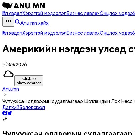
Үйл явдал
Хэрэгтэй мэдээлэл
Бизнес лавлах
Онцлох мэдээ
Anu.mn хайх
Үйл явдал
Хэрэгтэй мэдээлэл
Бизнес лавлах
Онцлох мэдээ
Америкийн нэгдсэн улсад с
8/8/2026
Click to
show weather
Anu.mn
Чулуужсан олдворын судалгаагаар Шотландын Лох Несс 
Дэлхий
Боловсрол
Чулуужсан олдворын судалгаагаар 