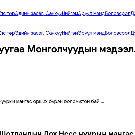
Улс төр
Эдийн засаг, Санхүү
Нийгэм
Эрүүл мэнд
Боловсрол
Д
Улс төр
Эдийн засаг, Санхүү
Нийгэм
Эрүүл мэнд
Боловсрол
Д
уугаа Монголчуудын мэдээл
нуурын мангас орших бүрэн боломжтой бай
...
Шотландын Лох Несс нуурын мангас