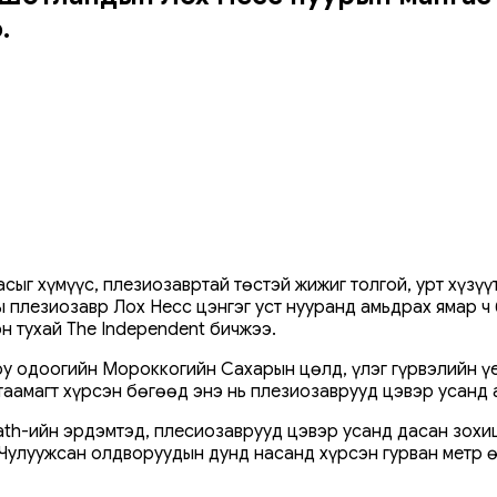
.
ыг хүмүүс, плезиозавртай төстэй жижиг толгой, урт хүзүү
ны плезиозавр Лох Несс цэнгэг уст нууранд амьдрах ямар ч
н тухай The Independent бичжээ.
у одоогийн Мороккогийн Сахарын цөлд, үлэг гүрвэлийн үе
аамагт хүрсэн бөгөөд энэ нь плезиозаврууд цэвэр усанд 
 Bath-ийн эрдэмтэд, плесиозаврууд цэвэр усанд дасан зохи
Чулуужсан олдворуудын дунд насанд хүрсэн гурван метр ө