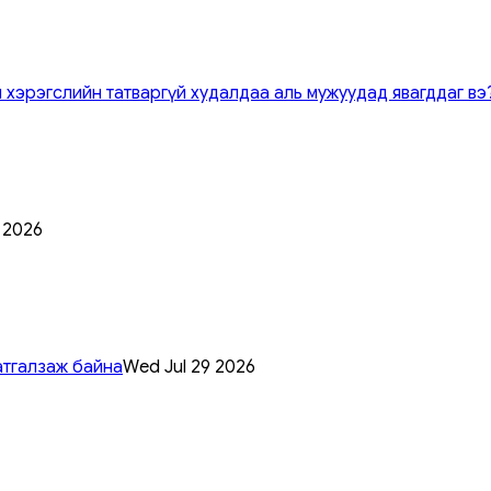
 хэрэгслийн татваргүй худалдаа аль мужуудад явагддаг вэ
0 2026
атгалзаж байна
Wed Jul 29 2026