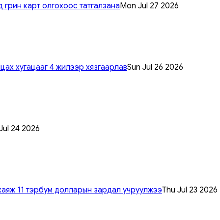
 грин карт олгохоос татгалзана
Mon Jul 27 2026
цах хугацааг 4 жилээр хязгаарлав
Sun Jul 26 2026
 Jul 24 2026
хаяж 11 тэрбум долларын зардал учруулжээ
Thu Jul 23 2026