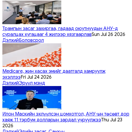
Трампын засаг захиргаа, гадаад оюутнуудын АНУ-д
суралцах хугацааг 4 жилээр хязгаарлав
Sun Jul 26 2026
Дэлхий
Боловсрол
Medicare, жин хасах эмийг даатгалд хамруулж
эхэллээ
Fri Jul 24 2026
Дэлхий
Эрүүл мэнд
Илон Маскийн эхлүүлсэн цомхотгол, АНУ-ын төсөвт дор
хаяж 11 тэрбум долларын зардал учруулжээ
Thu Jul 23
2026
Дэлхий
Эдийн засаг, Санхүү