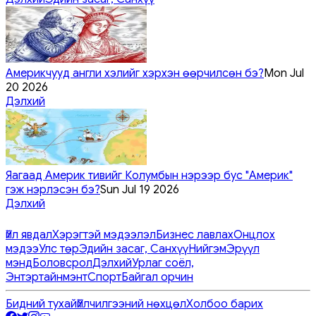
Америкчууд англи хэлийг хэрхэн өөрчилсөн бэ?
Mon Jul
20 2026
Дэлхий
Яагаад Америк тивийг Колумбын нэрээр бус "Америк"
гэж нэрлэсэн бэ?
Sun Jul 19 2026
Дэлхий
Үйл явдал
Хэрэгтэй мэдээлэл
Бизнес лавлах
Онцлох
мэдээ
Улс төр
Эдийн засаг, Санхүү
Нийгэм
Эрүүл
мэнд
Боловсрол
Дэлхий
Урлаг соёл,
Энтэртайнмэнт
Спорт
Байгал орчин
Бидний тухай
Үйлчилгээний нөхцөл
Холбоо барих