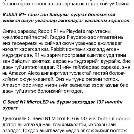
болон гарах огноог хэзээ зарлах нь тодорхойгүй байна.
Rabbit R1- таны зан байдлыг судлах боломжтой
хиймэл оюун ухаанаар ажилладаг халаасны хэрэгсэл
Өнгөц харахад Rabbit R1 нь Playdate гар утасны
хувилбартай төстэй. Гэхдээ Playdate-ээс ялгаатай нь
энэ төхөөрөмж нь хиймэл оюун ухаанаар ажилладаг
нэмэлт хэрэгсэл юм. Rabbit компани хэвлэлд өгсөн
мэдэгдэлдээ, R1 нь зарим програмыг ашиглах үед таны
зан байдлыг ажиглаж, дараа нь тэдгээрийг дуурайж, бие
даан гүйцэтгэж чаддаг. R1-ийн тайлбараас харахад, энэ
нь Amazon Alexa шиг виртуал туслахтай төстэй боловч
хиймэл оюун ухаантай. Энэ нь түүнд хөгжим тоглох,
Amazon-оос ямар нэгэн зүйл захиалах зэрэг ажлыг бие
даан гүйцэтгэх боломжийг олгодог.
C Seed N1 MicroLED нь бүрэн эвхэгддэг 137 инчийн
зурагт
Диагональ C Seed N1 MicroLED нь 137 инч бөгөөд өрөөн
дотор ашиглахад маш том хэмжээтэй, ихээхэн зай
эзэлдэг. Гэхдээ ашиглаагүй үедээ эвхэж жижиг болгож