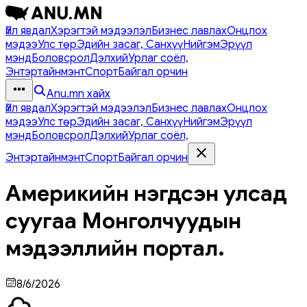
Үйл явдал
Хэрэгтэй мэдээлэл
Бизнес лавлах
Онцлох
мэдээ
Улс төр
Эдийн засаг, Санхүү
Нийгэм
Эрүүл
мэнд
Боловсрол
Дэлхий
Урлаг соёл,
Энтэртайнмэнт
Спорт
Байгал орчин
Anu.mn хайх
Үйл явдал
Хэрэгтэй мэдээлэл
Бизнес лавлах
Онцлох
мэдээ
Улс төр
Эдийн засаг, Санхүү
Нийгэм
Эрүүл
мэнд
Боловсрол
Дэлхий
Урлаг соёл,
Энтэртайнмэнт
Спорт
Байгал орчин
Америкийн нэгдсэн улсад
суугаа Монголчуудын
мэдээллийн портал.
8/6/2026