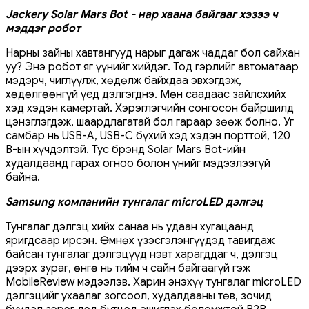
Jackery Solar Mars Bot - нар хаана байгааг хэзээ ч
мэддэг робот
Нарны зайны хавтангууд нарыг дагаж чаддаг бол сайхан
уу? Энэ робот яг үүнийг хийдэг. Тод гэрлийг автоматаар
мэдэрч, чиглүүлж, хөдөлж байхдаа эвхэгдэж,
хөдөлгөөнгүй үед дэлгэгднэ. Мөн саадаас зайлсхийх
хэд хэдэн камертай. Хэрэглэгчийн сонгосон байршилд
цэнэглэгдэж, шаардлагатай бол гараар зөөж болно. Уг
самбар нь USB-A, USB-C бүхий хэд хэдэн порттой, 120
В-ын хүчдэлтэй. Тус брэнд Solar Mars Bot-ийн
худалдаанд гарах огноо болон үнийг мэдээлээгүй
байна.
Samsung компанийн тунгалаг microLED дэлгэц
Тунгалаг дэлгэц хийх санаа нь удаан хугацаанд
яригдсаар ирсэн. Өмнөх үзэсгэлэнгүүдэд тавигдаж
байсан тунгалаг дэлгэцүүд нэвт харагддаг ч, дэлгэц
дээрх зураг, өнгө нь тийм ч сайн байгаагүй гэж
MobileReview мэдээлэв. Харин энэхүү тунгалаг microLED
дэлгэцийг ухаалаг зогсоол, худалдааны төв, зочид