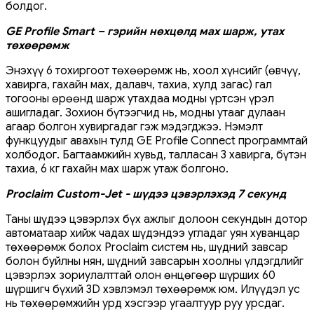
болдог.
GE Profile Smart – гэрийн нөхцөлд мах шарж, утах
төхөөрөмж
Энэхүү 6 тохиргоот төхөөрөмж нь, хоол хүнсийг (өвчүү,
хавирга, гахайн мах, далавч, тахиа, хулд загас) гал
тогооны өрөөнд шарж утахдаа модны үртсэн үрэл
ашигладаг. Зохион бүтээгчид нь, модны утааг дулаан
агаар болгон хувиргадаг гэж мэдэгджээ. Нэмэлт
функцуудыг авахын тулд GE Profile Connect программтай
холбодог. Багтаамжийн хувьд, талласан 3 хавирга, бүтэн
тахиа, 6 кг гахайн мах шарж утаж болгоно.
Proclaim Custom-Jet - шүдээ цэвэрлэхэд 7 секунд
Таны шүдээ цэвэрлэх бүх ажлыг долоон секундын дотор
автоматаар хийж чадах шүдэндээ угладаг уян хуванцар
төхөөрөмж болох Proclaim систем нь, шүдний завсар
болон буйлны нян, шүдний завсарын хоолны үлдэгдлийг
цэвэрлэх зориулалттай олон өнцөгөөр шүрших 60
шүршигч бүхий 3D хэвлэмэл төхөөрөмж юм. Илүүдэл ус
нь төхөөрөмжийн урд хэсгээр угаалтуур руу урсдаг.