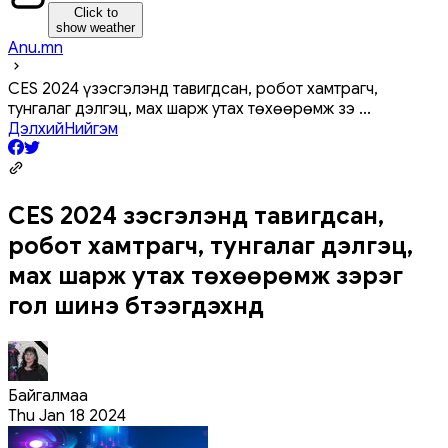
Click to
show weather
Anu.mn
CES 2024 үзэсгэлэнд тавигдсан, робот хамтрагч,
тунгалаг дэлгэц, мах шарж утах төхөөрөмж зэ
...
Дэлхий
Нийгэм
CES 2024 үзэсгэлэнд тавигдсан,
робот хамтрагч, тунгалаг дэлгэц,
мах шарж утах төхөөрөмж зэрэг
гол шинэ бүтээгдэхүүнүүд
Байгалмаа
Thu Jan 18 2024