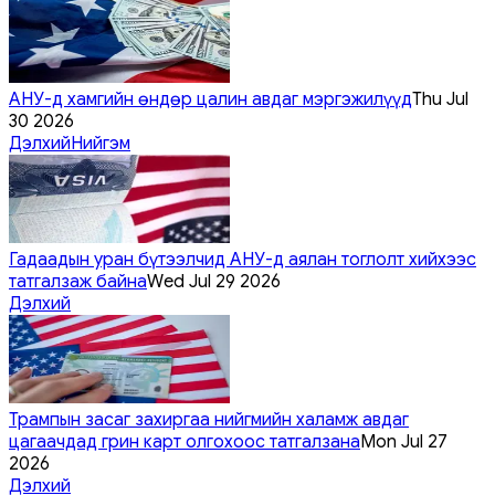
АНУ-д хамгийн өндөр цалин авдаг мэргэжилүүд
Thu Jul
30 2026
Дэлхий
Нийгэм
Гадаадын уран бүтээлчид АНУ-д аялан тоглолт хийхээс
татгалзаж байна
Wed Jul 29 2026
Дэлхий
Трампын засаг захиргаа нийгмийн халамж авдаг
цагаачдад грин карт олгохоос татгалзана
Mon Jul 27
2026
Дэлхий