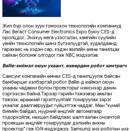
Жил бүр олон зуун томоохон технологийн компаниуд
Лас Вегаст Consumer Electronics Expo буюу CES-д
оролцдог. Энэхүү мега үзэсгэлэн, хамгийн сүүлийн
үеийн технологийн шинэ бүтээлүүдтэй, худалдаанд
гарахаас нь хэдэн сар, хэдэн жилийн өмнө танилцах
сайхан боломж олгодог гэж NBC мэдээлэв.
Ballie-хиймэл оюун ухаант, өхөөрдөм робот хамтрагч
Самсунг компанийн өмнөх CES-д танилцуулж байсан
бөмбөрцөг хэлбэртэй робот Ballie-д хиймэл оюун
ухааны чадавхи болон проекторыг нэмснээр дахин
сэргээсэн байна.Тэрээр гэрийн тэжээвэр амьтан
тэжээх, өрөөний гэрэлтүүлгийг тохируулах зэрэг
ухаалаг даалгавруудыг гүйцэтгэж чаддаг. Мөн "хүний ​​
биеийн байдал, нүүрний өнцгийг автоматаар
тодорхойлж, нөхцөл байдлаас шалтгаалан оновчтой
проекцын өнцгийг тохируулдаг дэлхийн анхны
проектор" гэж IGN мэдэгджээ. Samsung энэ роботын үнэ