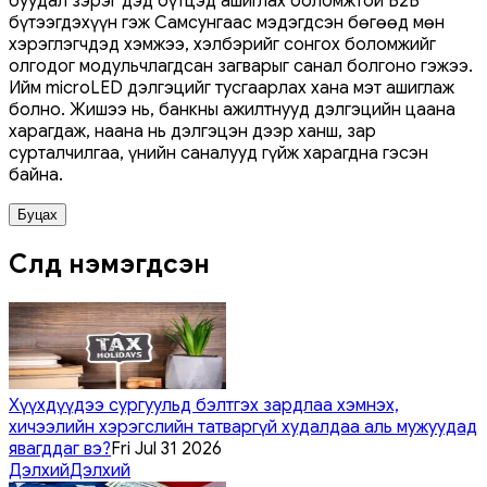
буудал зэрэг дэд бүтцэд ашиглах боломжтой B2B
бүтээгдэхүүн гэж Самсунгаас мэдэгдсэн бөгөөд мөн
хэрэглэгчдэд хэмжээ, хэлбэрийг сонгох боломжийг
олгодог модульчлагдсан загварыг санал болгоно гэжээ.
Ийм microLED дэлгэцийг тусгаарлах хана мэт ашиглаж
болно. Жишээ нь, банкны ажилтнууд дэлгэцийн цаана
харагдаж, наана нь дэлгэцэн дээр ханш, зар
сурталчилгаа, үнийн саналууд гүйж харагдна гэсэн
байна.
Буцах
Сүүлд нэмэгдсэн
Хүүхдүүдээ сургуульд бэлтгэх зардлаа хэмнэх,
хичээлийн хэрэгслийн татваргүй худалдаа аль мужуудад
явагддаг вэ?
Fri Jul 31 2026
Дэлхий
Дэлхий