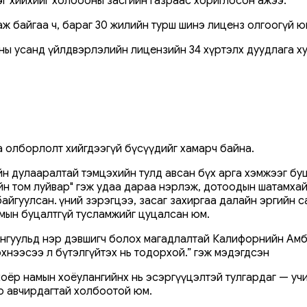
г хийхийг холбооны засгийн газраас хориглосон ажээ.
 байгаа ч, бараг 30 жилийн турш шинэ лиценз олгоогүй ю
ны усанд үйлдвэрлэлийн лицензийн 34 хүртэлх дуудлага х
а олборлолт хийгдээгүй бүсүүдийг хамарч байна.
н дулааралтай тэмцэхийн тулд авсан бүх арга хэмжээг буц
ийн том луйвар" гэж удаа дараа нэрлэж, дотоодын шатамха
йгуулсан. Үүний зэрэгцээ, засаг захиргаа далайн эргийн с
мын буцалтгүй тусламжийг цуцалсан юм.
нгуульд нэр дэвшигч болох магадлалтай Калифорнийн Амб
нээсээ л бүтэлгүйтэх нь тодорхой.” гэж мэдэгдсэн
р намын хоёулангийнх нь эсэргүүцэлтэй тулгардаг — учир 
о авчирдагтай холбоотой юм.