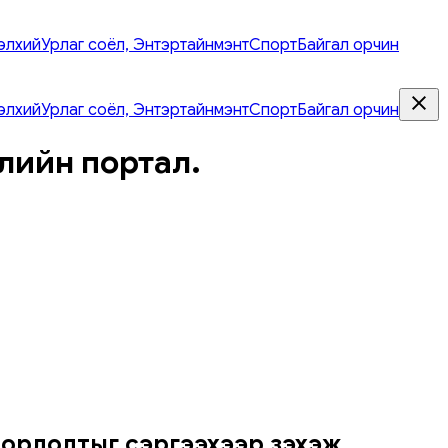
элхий
Урлаг соёл, Энтэртайнмэнт
Спорт
Байгал орчин
элхий
Урлаг соёл, Энтэртайнмэнт
Спорт
Байгал орчин
лийн портал.
орлолтыг сэргээхээр зэхэж