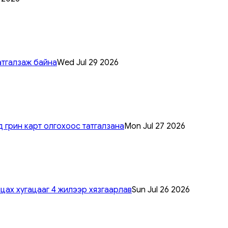
атгалзаж байна
Wed Jul 29 2026
 грин карт олгохоос татгалзана
Mon Jul 27 2026
цах хугацааг 4 жилээр хязгаарлав
Sun Jul 26 2026