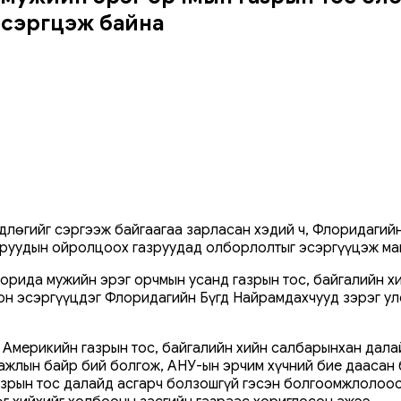
сэргүүцэж байна
длөгийг сэргээж байгаагаа зарласан хэдий ч, Флоридагий
руудын ойролцоох газруудад олборлолтыг эсэргүүцэж маг
лорида мужийн эрэг орчмын усанд газрын тос, байгалийн х
н эсэргүүцдэг Флоридагийн Бүгд Найрамдахчууд зэрэг улс
ч Америкийн газрын тос, байгалийн хийн салбарынхан дала
 ажлын байр бий болгож, АНУ-ын эрчим хүчний бие дааса
газрын тос далайд асгарч болзошгүй гэсэн болгоомжлолоо