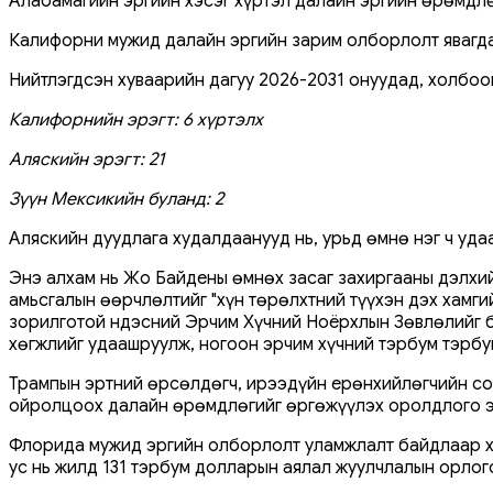
Алабамагийн эргийн хэсэг хүртэл далайн эргийн өрөмдлө
Калифорни мужид далайн эргийн зарим олборлолт явагдаж
Нийтлэгдсэн хуваарийн дагуу 2026-2031 онуудад, холбоо
Калифорнийн эрэгт: 6 хүртэлх
Аляскийн эрэгт: 21
Зүүн Мексикийн буланд: 2
Аляскийн дуудлага худалдаанууд нь, урьд өмнө нэг ч уда
Энэ алхам нь Жо Байдены өмнөх засаг захиргааны дэлхий
амьсгалын өөрчлөлтийг "хүн төрөлхтний түүхэн дэх хамг
зорилготой Үндэсний Эрчим Хүчний Ноёрхлын Зөвлөлийг ба
хөгжлийг удаашруулж, ногоон эрчим хүчний тэрбум тэрбу
Трампын эртний өрсөлдөгч, ирээдүйн ерөнхийлөгчийн со
ойролцоох далайн өрөмдлөгийг өргөжүүлэх оролдлого эх
Флорида мужид эргийн олборлолт уламжлалт байдлаар хоё
ус нь жилд 131 тэрбум долларын аялал жуулчлалын орлог