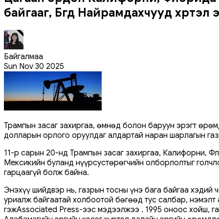
байгааг, Бүгд Найрамдахчууд хүртэл э
Байгалмаа
Sun Nov 30 2025
Трампын засаг захиргаа, өмнөд болон баруун эрэгт өрөм
долларын орлого оруулдаг алдартай наран шарлагын газ
11-р сарын 20-нд Трампын засаг захиргаа, Калифорни, Ф
Мексикийн буланд нүүрсустөрөгчийн олборлолтыг голчло
гарцаагүй болж байна.
Энэхүү шийдвэр нь, газрын тосны үнэ бага байгаа хэдий 
уриалж байгаатай холбоотой бөгөөд тус салбар, нэмэлт
гэжAssociated Press-ээс мэдээлжээ . 1995 оноос хойш, 