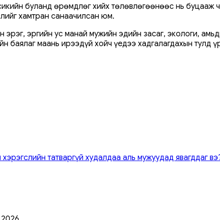
икийн буланд өрөмдлөг хийх төлөвлөгөөнөөс нь буцааж ч
слийг хамтран санаачилсан юм.
 эрэг, эргийн ус манай мужийн эдийн засаг, экологи, амьд
йн баялаг маань ирээдүй хойч үедээ хадгалагдахын тулд ү
 хэрэгслийн татваргүй худалдаа аль мужуудад явагддаг вэ
0 2026