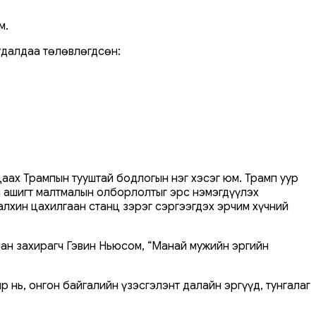
м.
удалдаа төлөвлөгдсөн:
аах Трампын тууштай бодлогын нэг хэсэг юм. Трамп уур
й ашигт малтмалын олборлолтыг эрс нэмэгдүүлэх
алхин цахилгаан станц зэрэг сэргээгдэх эрчим хүчний
ан захирагч Гэвин Ньюсом, “Манай мужийн эргийн
нь, онгон байгалийн үзэсгэлэнт далайн эргүүд, тунгалаг