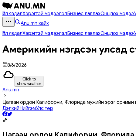
Үйл явдал
Хэрэгтэй мэдээлэл
Бизнес лавлах
Онцлох мэдээ
Anu.mn хайх
Үйл явдал
Хэрэгтэй мэдээлэл
Бизнес лавлах
Онцлох мэдээ
Америкийн нэгдсэн улсад с
8/6/2026
Click to
show weather
Anu.mn
Цагаан ордон Калифорни, Флорида мужийн эрэг орчмын 
Дэлхий
Нийгэм
Улс төр
Цагаан ордон Калифорни, Флорида 