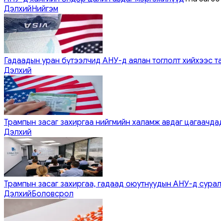
Дэлхий
Нийгэм
Гадаадын уран бүтээлчид АНУ-д аялан тоглолт хийхээс т
Дэлхий
Трампын засаг захиргаа нийгмийн халамж авдаг цагаачдад
Дэлхий
Трампын засаг захиргаа, гадаад оюутнуудын АНУ-д сурал
Дэлхий
Боловсрол