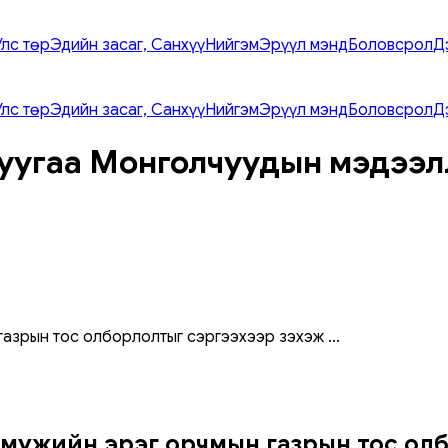
Улс төр
Эдийн засаг, Санхүү
Нийгэм
Эрүүл мэнд
Боловсрол
Д
Улс төр
Эдийн засаг, Санхүү
Нийгэм
Эрүүл мэнд
Боловсрол
Д
уугаа Монголчуудын мэдээл
газрын тос олборлолтыг сэргээхээр зэхэж
...
мужийн эрэг орчмын газрын тос олб