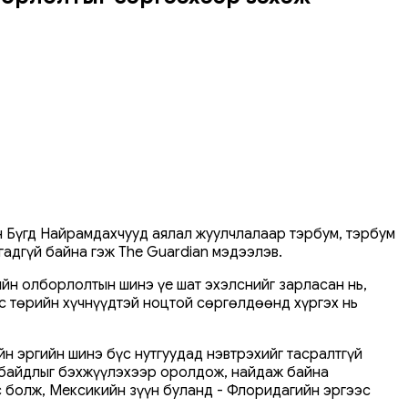
н Бүгд Найрамдахчууд аялал жуулчлалаар тэрбум, тэрбум
адгүй байна гэж The Guardian мэдээлэв.
ийн олборлолтын шинэ үе шат эхэлснийг зарласан нь,
 төрийн хүчнүүдтэй ноцтой сөргөлдөөнд хүргэх нь
йн эргийн шинэ бүс нутгуудад нэвтрэхийг тасралтгүй
н байдлыг бэхжүүлэхээр оролдож, найдаж байна
с болж, Мексикийн зүүн буланд - Флоридагийн эргээс