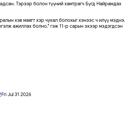
адсан. Тэрээр болон түүний хамтрагч Бүгд Найрамдах
ралын хэв маягт хэр чухал болохыг хэнээс ч илүү мэднэ.
ргэлж ажиллах болно." гэж 11-р сарын эхээр мэдэгдсэн
?
Fri Jul 31 2026