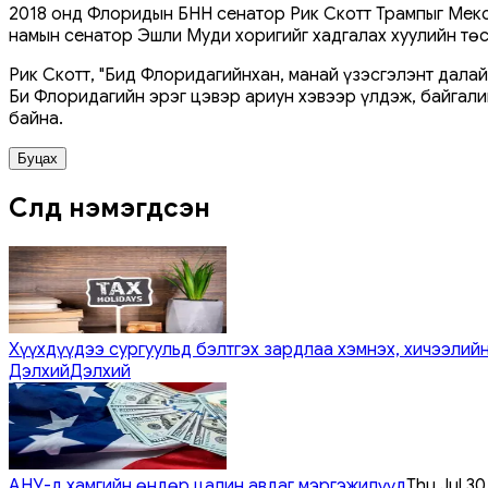
2018 онд Флоридын БНН сенатор Рик Скотт Трампыг Мекс
намын сенатор Эшли Муди хоригийг хадгалах хуулийн тө
Рик Скотт, "Бид Флоридагийнхан, манай үзэсгэлэнт далайн
Би Флоридагийн эрэг цэвэр ариун хэвээр үлдэж, байгали
байна.
Буцах
Сүүлд нэмэгдсэн
Хүүхдүүдээ сургуульд бэлтгэх зардлаа хэмнэх, хичээлийн
Дэлхий
Дэлхий
АНУ-д хамгийн өндөр цалин авдаг мэргэжилүүд
Thu Jul 3