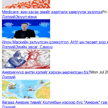
Medicare, жин хасах эмийг даатгалд хамруулж эхэллээ
Fri
Дэлхий
Эрүүл мэнд
Илон Маскийн эхлүүлсэн цомхотгол, АНУ-ын төсөвт дор 
Дэлхий
Эдийн засаг, Санхүү
Америкчууд англи хэлийг хэрхэн өөрчилсөн бэ?
Mon Jul 2
Дэлхий
Яагаад Америк тивийг Колумбын нэрээр бус "Америк" гэж
Дэлхий