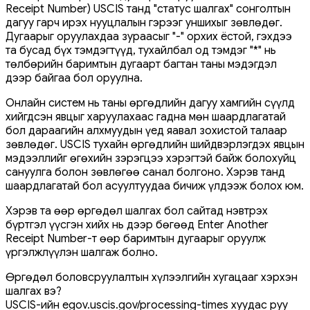
Receipt Number) USCIS танд "статус шалгах" сонголтын
дагуу гарч ирэх нууцлалын гэрээг уншихыг зөвлөдөг.
Дугаарыг оруулахдаа зураасыг "-" орхих ёстой, гэхдээ
та бусад бүх тэмдэгтүүд, тухайлбал од тэмдэг "*" нь
төлбөрийн баримтын дугаарт багтан таны мэдэгдэл
дээр байгаа бол оруулна.
Онлайн систем нь таны өргөдлийн дагуу хамгийн сүүлд
хийгдсэн явцыг харуулахаас гадна мөн шаардлагатай
бол дараагийн алхмуудын үед яавал зохистой талаар
зөвлөдөг. USCIS тухайн өргөдлийн шийдвэрлэгдэх явцын
мэдээллийг өгөхийн зэрэгцээ хэрэгтэй байж болохуйц
сануулга болон зөвлөгөө санал болгоно. Хэрэв танд
шаардлагатай бол асуултуудаа бичиж үлдээж болох юм.
Хэрэв та өөр өргөдөл шалгах бол сайтад нэвтрэх
бүртгэл үүсгэн хийх нь дээр бөгөөд Enter Another
Receipt Number-т өөр баримтын дугаарыг оруулж
үргэлжлүүлэн шалгаж болно.
Өргөдөл боловсруулалтын хүлээлгийн хугацааг хэрхэн
шалгах вэ?
USCIS-ийн egov.uscis.gov/processing-times хуудас руу