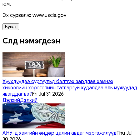
юм.
Эх сурвалж: www.uscis.gov
Буцах
Сүүлд нэмэгдсэн
Хүүхдүүдээ сургуульд бэлтгэх зардлаа хэмнэх,
хичээлийн хэрэгслийн татваргүй худалдаа аль мужуудад
явагддаг вэ?
Fri Jul 31 2026
Дэлхий
Дэлхий
АНУ-д хамгийн өндөр цалин авдаг мэргэжилүүд
Thu Jul
30 2026