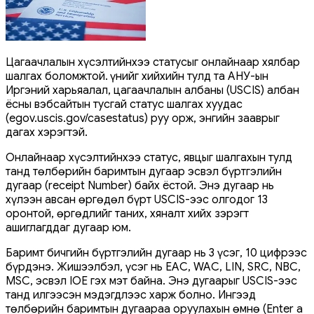
Цагаачлалын хүсэлтийнхээ статусыг онлайнаар хялбар
шалгах боломжтой. Үүнийг хийхийн тулд та АНУ-ын
Иргэний харьяалал, цагаачлалын албаны (USCIS) албан
ёсны вэбсайтын тусгай статус шалгах хуудас
(egov.uscis.gov/casestatus) руу орж, энгийн зааврыг
дагах хэрэгтэй.
Онлайнаар хүсэлтийнхээ статус, явцыг шалгахын тулд
танд төлбөрийн баримтын дугаар эсвэл бүртгэлийн
дугаар (receipt Number) байх ёстой. Энэ дугаар нь
хүлээн авсан өргөдөл бүрт USCIS-ээс олгодог 13
оронтой, өргөдлийг таних, хяналт хийх зэрэгт
ашиглагддаг дугаар юм.
Баримт бичгийн бүртгэлийн дугаар нь 3 үсэг, 10 цифрээс
бүрдэнэ. Жишээлбэл, үсэг нь EAC, WAC, LIN, SRC, NBC,
MSC, эсвэл IOE гэх мэт байна. Энэ дугаарыг USCIS-ээс
танд илгээсэн мэдэгдлээс харж болно. Ингээд
төлбөрийн баримтын дугаараа оруулахын өмнө (Enter a