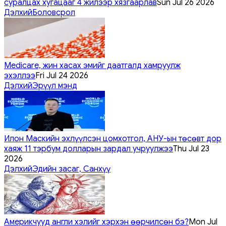
суралцах хугацааг 4 жилээр хязгаарлав
Sun Jul 26 2026
Дэлхий
Боловсрол
Medicare, жин хасах эмийг даатгалд хамруулж
эхэллээ
Fri Jul 24 2026
Дэлхий
Эрүүл мэнд
Илон Маскийн эхлүүлсэн цомхотгол, АНУ-ын төсөвт дор
хаяж 11 тэрбум долларын зардал учруулжээ
Thu Jul 23
2026
Дэлхий
Эдийн засаг, Санхүү
Америкчууд англи хэлийг хэрхэн өөрчилсөн бэ?
Mon Jul