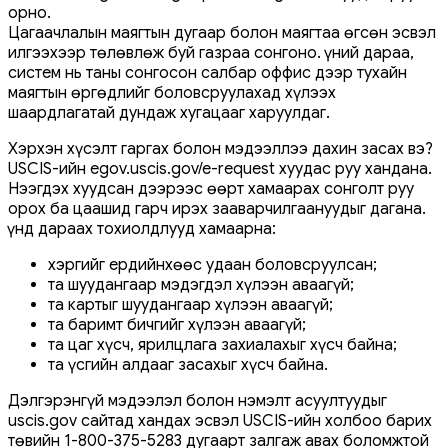
орно.
Цагаачлалын маягтын дугаар болон маягтаа өгсөн эсвэл
илгээхээр төлөвлөж буй газраа сонгоно. Үүний дараа,
систем нь таны сонгосон салбар оффис дээр тухайн
маягтын өргөдлийг боловсруулахад хүлээх
шаардлагатай дундаж хугацааг харуулдаг.
Хэрхэн хүсэлт гаргах болон мэдээллээ дахин засах вэ?
USCIS-ийн egov.uscis.gov/e-request хуудас руу хандана.
Нээгдэх хуудсан дээрээс өөрт хамаарах сонголт руу
орох ба цаашид гарч ирэх зааварчилгаануудыг дагана.
Үүнд дараах тохиолдлууд хамаарна:
хэргийг ердийнхөөс удаан боловсруулсан;
та шуудангаар мэдэгдэл хүлээн аваагүй;
та картыг шуудангаар хүлээн аваагүй;
та баримт бичгийг хүлээн аваагүй;
та цаг хүсч, ярилцлага захиалахыг хүсч байна;
та үсгийн алдааг засахыг хүсч байна.
Дэлгэрэнгүй мэдээлэл болон нэмэлт асуултуудыг
uscis.gov сайтад хандах эсвэл USCIS-ийн холбоо барих
төвийн 1-800-375-5283 дугаарт залгаж авах боломжтой