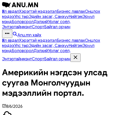
Үйл явдал
Хэрэгтэй мэдээлэл
Бизнес лавлах
Онцлох
мэдээ
Улс төр
Эдийн засаг, Санхүү
Нийгэм
Эрүүл
мэнд
Боловсрол
Дэлхий
Урлаг соёл,
Энтэртайнмэнт
Спорт
Байгал орчин
Anu.mn хайх
Үйл явдал
Хэрэгтэй мэдээлэл
Бизнес лавлах
Онцлох
мэдээ
Улс төр
Эдийн засаг, Санхүү
Нийгэм
Эрүүл
мэнд
Боловсрол
Дэлхий
Урлаг соёл,
Энтэртайнмэнт
Спорт
Байгал орчин
Америкийн нэгдсэн улсад
суугаа Монголчуудын
мэдээллийн портал.
8/6/2026