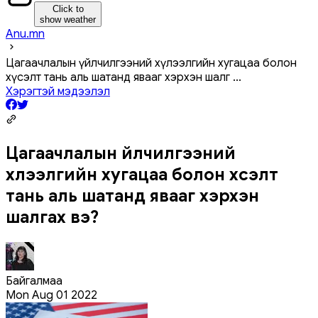
Click to
show weather
Anu.mn
Цагаачлалын үйлчилгээний хүлээлгийн хугацаа болон
хүсэлт тань аль шатанд явааг хэрхэн шалг
...
Хэрэгтэй мэдээлэл
Цагаачлалын үйлчилгээний
хүлээлгийн хугацаа болон хүсэлт
тань аль шатанд явааг хэрхэн
шалгах вэ?
Байгалмаа
Mon Aug 01 2022