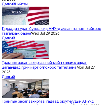
Дэлхий
Нийгэм
Гадаадын уран бүтээлчид АНУ-д аялан тоглолт хийхээс
татгалзаж байна
Wed Jul 29 2026
Дэлхий
Трампын засаг захиргаа нийгмийн халамж авдаг
цагаачдад грин карт олгохоос татгалзана
Mon Jul 27
2026
Дэлхий
Трампын засаг захиргаа, гадаад оюутнуудын АНУ-д