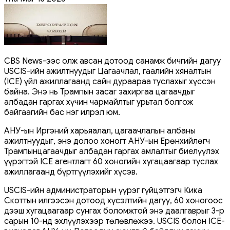
CBS News-ээс олж авсан дотоод санамж бичгийн дагуу
USCIS-ийн ажилтнуудыг Цагаачлал, гаалийн хяналтын
(ICE) үйл ажиллагаанд сайн дураараа туслахыг хүссэн
байна. Энэ нь Трампын засаг захиргаа цагаачдыг
албадан гаргах хүчин чармайлтыг урьтал болгож
байгаагийн бас нэг илрэл юм.
АНУ-ын Иргэний харьяалал, цагаачлалын албаны
ажилтнуудыг, энэ долоо хоногт АНУ-ын Ерөнхийлөгч
Трампынцагаачдыг албадан гаргах амлалтыг биелүүлэх
үүрэгтэй ICE агентлагт 60 хоногийн хугацаагаар туслах
ажиллагаанд бүртгүүлэхийг хүсэв.
USCIS-ийн администраторын үүрэг гүйцэтгэгч Кика
Скоттын илгээсэн дотоод хүсэлтийн дагуу, 60 хоногоос
дээш хугацаагаар сунгах боломжтой энэ даалгаврыг 3-р
сарын 10-нд эхлүүлэхээр төлөвлөжээ. USCIS болон ICE-