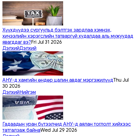
Хүүхдүүдээ сургуульд бэлтгэх зардлаа хэмнэх,
хичээлийн хэрэгслийн татваргүй худалдаа аль мужуудад
явагддаг вэ?
Fri Jul 31 2026
Дэлхий
Дэлхий
АНУ-д хамгийн өндөр цалин авдаг мэргэжилүүд
Thu Jul
30 2026
Дэлхий
Нийгэм
Гадаадын уран бүтээлчид АНУ-д аялан тоглолт хийхээс
татгалзаж байна
Wed Jul 29 2026