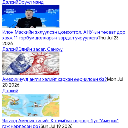
Дэлхий
Эрүүл мэнд
Илон Маскийн эхлүүлсэн цомхотгол, АНУ-ын төсөвт дор
хаяж 11 тэрбум долларын зардал учруулжээ
Thu Jul 23
2026
Дэлхий
Эдийн засаг, Санхүү
Америкчууд англи хэлийг хэрхэн өөрчилсөн бэ?
Mon Jul
20 2026
Дэлхий
Яагаад Америк тивийг Колумбын нэрээр бус "Америк"
гэж нэрлэсэн бэ?
Sun Jul 19 2026