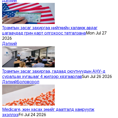
Дэлхий
Трампын засаг захиргаа нийгмийн халамж авдаг
цагаачдад грин карт олгохоос татгалзана
Mon Jul 27
2026
Дэлхий
Трампын засаг захиргаа, гадаад оюутнуудын АНУ-д
суралцах хугацааг 4 жилээр хязгаарлав
Sun Jul 26 2026
Дэлхий
Боловсрол
Medicare, жин хасах эмийг даатгалд хамруулж
эхэллээ
Fri Jul 24 2026