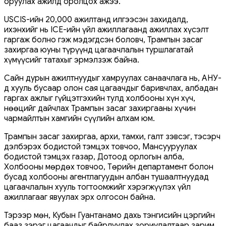
оруулах ажилд оролцох ажээ.
USCIS-ийн 20,000 ажилтанд илгээсэн захидалд,
ихэнхийг нь ICE-ийн үйл ажиллагаанд ажиллах хүсэлт
гаргаж болно гэж мэдэгдсэн боловч, Трампын засаг
захиргаа юуны түрүүнд цагаачлалын туршлагатай
хүмүүсийг татахыг эрмэлзэж байна.
Сайн дурын ажилтнуудыг хамруулах санаачлага нь, АНУ-
д хууль бусаар олон сая цагаачдыг баривчлах, албадан
гаргах ажлыг гүйцэтгэхийн тулд холбооны хүн хүч,
нөөцийг дайчлах Трампын засаг захиргааны хүчин
чармайлтын хамгийн сүүлийн алхам юм.
Трампын засаг захиргаа, архи, тамхи, галт зэвсэг, тэсэрч
дэлбэрэх бодистой тэмцэх товчоо, Мансууруулах
бодистой тэмцэх газар, Дотоод орлогын алба,
Холбооны мөрдөх товчоо, Төрийн департамент болон
бусад холбооны агентлагуудын албан тушаалтнуудад
цагаачлалын хууль тогтоомжийг хэрэгжүүлэх үйл
ажиллагааг явуулах эрх олгосон байна.
Тэрээр мөн, Кубын Гуантанамо дахь тэнгисийн цэргийн
бааз зэрэг цагаачдыг байрлуулах зориулалтаар зарим