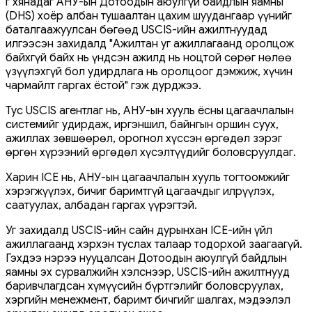
г хянадаг АНУ-ын Дотоодын аюулгүй байдлын яамны
(DHS) хоёр албан тушаалтан цахим шуудангаар үүнийг
баталгаажуулсан бөгөөд USCIS-ийн ажилтнуудад
илгээсэн захидалд "Ажилтан уг ажиллагаанд оролцож
байхгүй байх нь үндсэн ажилд нь ноцтой сөрөг нөлөө
үзүүлэхгүй бол удирдлага нь оролцоог дэмжиж, хүчин
чармайлт гаргах ёстой" гэж дурджээ.
Тус USCIS агентлаг нь, АНУ-ын хууль ёсны цагаачлалын
системийг удирдаж, иргэншил, байнгын оршин суух,
ажиллах зөвшөөрөл, орогнол хүссэн өргөдөл зэрэг
өргөн хүрээний өргөдөл хүсэлтүүдийг боловсруулдаг.
Харин ICE нь, АНУ-ын цагаачлалын хууль тогтоомжийг
хэрэгжүүлэх, бичиг баримтгүй цагаачдыг илрүүлэх,
саатуулах, албадан гаргах үүрэгтэй.
Уг захидалд USCIS-ийн сайн дурынхан ICE-ийн үйл
ажиллагаанд хэрхэн туслах талаар тодорхой заагаагүй.
Гэхдээ нэрээ нууцалсан Дотоодын аюулгүй байдлын
яамны эх сурвалжийн хэлснээр, USCIS-ийн ажилтнууд
баривчлагдсан хүмүүсийн бүртгэлийг боловсруулах,
хэргийн менежмент, баримт бичгийг шалгах, мэдээлэл