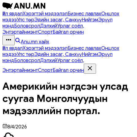
Үйл явдал
Хэрэгтэй мэдээлэл
Бизнес лавлах
Онцлох
мэдээ
Улс төр
Эдийн засаг, Санхүү
Нийгэм
Эрүүл
мэнд
Боловсрол
Дэлхий
Урлаг соёл,
Энтэртайнмэнт
Спорт
Байгал орчин
Anu.mn хайх
Үйл явдал
Хэрэгтэй мэдээлэл
Бизнес лавлах
Онцлох
мэдээ
Улс төр
Эдийн засаг, Санхүү
Нийгэм
Эрүүл
мэнд
Боловсрол
Дэлхий
Урлаг соёл,
Энтэртайнмэнт
Спорт
Байгал орчин
Америкийн нэгдсэн улсад
суугаа Монголчуудын
мэдээллийн портал.
8/4/2026