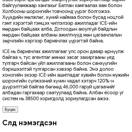
байгууламжаар хангахыг Батлан ​​хамгаалах яам болон
Холбооны шоронгийн товчоонд үүрэг болгожээ.
Хүүхдийн мөлжлөг, хүний ​​наймаа болон бусад ноцтой
гэмт хэрэгтэй тэмцэх чиглэлээр ажилладаг ICE-ийн
мөрдөн байцаах алба, Дотоодын аюулгүй байдлын
мөрдөн байцаах албаны ажилтнууд мөн цагаачлалын
зөрчлийн хэргээр баривчлах үүрэгтэй байна.
ICE нь баривчлах ажиллагааг улс орон даяар өрнүүлж
байгаа ч, тус агентлаг өмнөх засаг захиргааны үед
тулгарч байсан үйл ажиллагааны болон санхүүгийн
бэрхшээлтэй тулгарсан хэвээр байна. Энэ долоо
хоногийн эхээр ICE-ийн ашигладаг хувийн болон мужийн
шоронгийн сүлжээний хүчин чадал хэтэрч 120%-н
дүүрэлттэй байгаа бөгөөд 46,000 гаруй цагаачийг
албадан гаргахаар саатуулаад байна. Албан ёсоор уг
систем нь 38500 хоригдолд зориулагдсан ажээ.
Буцах
Сүүлд нэмэгдсэн