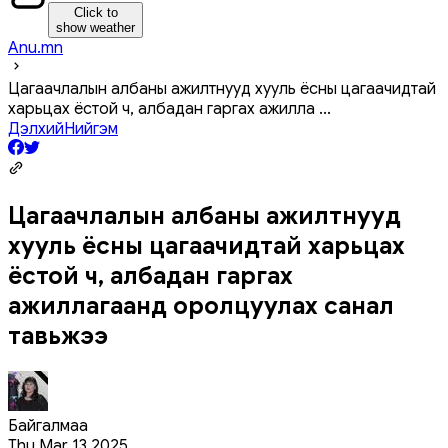
Click to
show weather
Anu.mn
Цагаачлалын албаны ажилтнууд хууль ёсны цагаачидтай
харьцах ёстой ч, албадан гаргах ажилла
...
Дэлхий
Нийгэм
Цагаачлалын албаны ажилтнууд
хууль ёсны цагаачидтай харьцах
ёстой ч, албадан гаргах
ажиллагаанд оролцуулах санал
тавьжээ
Байгалмаа
Thu Mar 13 2025