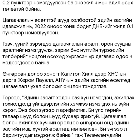
0.2 пунктээр нэмэгдүүлсэн ба энэ жил ч мөн адил өсөх
төлөвтэй байна.
Цагаачлалын өсөлттэй шууд холбоотой эдийн засгийн
идэвхжил нь, 2022 оноос хойш бодит ДНБ-ийг жилд 0.1
пунктээр нэмэгдүүлсэн.
Гэвч, үүний зэрэгцээ цагаачлалын өсөлт, орон сууцны
эрэлтийг нэмэгдүүлж, зарим бүс нутгийн түрээсийн
төлбөрийг ноцтой өсөхөд хүргэсэн үр дагавар одоо ч
мэдрэгдсээр байна.
Өнгөрсөн долоо хоногт Капитол Хилл дээр ХНС-ын
дарга Жером Пауэлл, АНУ-ын эдийн засгийн өсөлтөд
цагаачлал чухал болохыг онцлон тэмдэглэв.
Тэрээр, "Эдийн засагт хэдэн сая хүн нэмэгдэн, ажиллах
тохиолдолд үйлдвэрлэлийн хэмжээ нэмэгдэх нь зүйн
хэрэг. Энэ бол зүгээр л арифметик. Би улс төрийн
талаар шууд болон шууд бусаар ярихгүй. Цагаачлал
болон ажиллах хүчний оролцоо өнгөрсөн онд эдийн
засгийн маш хүчтэй өсөлтөд нөлөөлсөн. Би зүгээр л
баримтуудыг мэдээлж байна " гэж Төлөөлөгчдийн