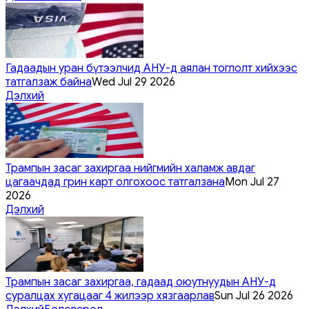
Гадаадын уран бүтээлчид АНУ-д аялан тоглолт хийхээс
татгалзаж байна
Wed Jul 29 2026
Дэлхий
Трампын засаг захиргаа нийгмийн халамж авдаг
цагаачдад грин карт олгохоос татгалзана
Mon Jul 27
2026
Дэлхий
Трампын засаг захиргаа, гадаад оюутнуудын АНУ-д
суралцах хугацааг 4 жилээр хязгаарлав
Sun Jul 26 2026