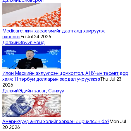
Дэлхий
Боловсрол
Medicare, жин хасах эмийг даатгалд хамруулж
эхэллээ
Fri Jul 24 2026
Дэлхий
Эрүүл мэнд
Илон Маскийн эхлүүлсэн цомхотгол, АНУ-ын төсөвт дор
хаяж 11 тэрбум долларын зардал учруулжээ
Thu Jul 23
2026
Дэлхий
Эдийн засаг, Санхүү
Америкчууд англи хэлийг хэрхэн өөрчилсөн бэ?
Mon Jul
20 2026