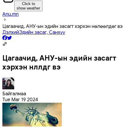
Click to
show weather
Anu.mn
Цагаачид, АНУ-ын эдийн засагт хэрхэн нөлөөлдөг вэ
Дэлхий
Эдийн засаг, Санхүү
Цагаачид, АНУ-ын эдийн засагт
хэрхэн нөлөөлдөг вэ
Байгалмаа
Tue Mar 19 2024