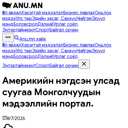
Үйл явдал
Хэрэгтэй мэдээлэл
Бизнес лавлах
Онцлох
мэдээ
Улс төр
Эдийн засаг, Санхүү
Нийгэм
Эрүүл
мэнд
Боловсрол
Дэлхий
Урлаг соёл,
Энтэртайнмэнт
Спорт
Байгал орчин
Anu.mn хайх
Үйл явдал
Хэрэгтэй мэдээлэл
Бизнес лавлах
Онцлох
мэдээ
Улс төр
Эдийн засаг, Санхүү
Нийгэм
Эрүүл
мэнд
Боловсрол
Дэлхий
Урлаг соёл,
Энтэртайнмэнт
Спорт
Байгал орчин
Америкийн нэгдсэн улсад
суугаа Монголчуудын
мэдээллийн портал.
8/7/2026