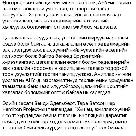
Өнгөрсөн жилийн цагаачлалын өсөлт нь, АНУ-ын эдийн
засгийн гайхалтай уян хатан, тогтвортой байдлыг
харуулсан. Хэрэв цагаачлалын үйл явц энэ маягаар
үргэлжилвэл, энэ нь хөдөлмөрийн зах зээлийг
хөгжүүлэх боломжийг олгоно гэж Axios мэдээлэв.
Цагаачлалын асуудал нь, улс төрийн ширүүн маргааны
сэдэв болж байгаа ч, цагаачлалын өсөлт хөдөлмөрийн
зах зээл дэх ажиллах хүчний нийлүүлэлтийн өсөлтийн
гол хэсэг болж байгаа бөгөөд Брукингсийн
хүрээлэнгээс, цагаачлалын өсөлт болон хөдөлмөрийн
зах зээлийн хоорондын харилцааны талаар тодорхой
тоон үзүүлэлтийг гарган танилцуулжээ. Ажиллах хүчний
урсгал нь АНУ-д, мэргэжилтнүүд тахлын өмнө урьдчилан
таамаглаж байснаас илүүтэйгээр, цалингийн өсөлтийг
хадгалах боломжийг олгож байгаа нь харагдав.
Эдийн засагч Венди Эдельберг, Тара Ватсон нар,
Hamilton Project-ын тайландаа, “Хүн ам, ажиллах хүчний
өсөлт хурдацтай байна гэдэг нь, инфляцийн дарамтыг
нэмэгдүүлэхгүйгээр хөдөлмөрийн зах зээл урьд өмнө
төсөөлж байснаас хурдан өснө гэсэн үг” гэж бичжээ.