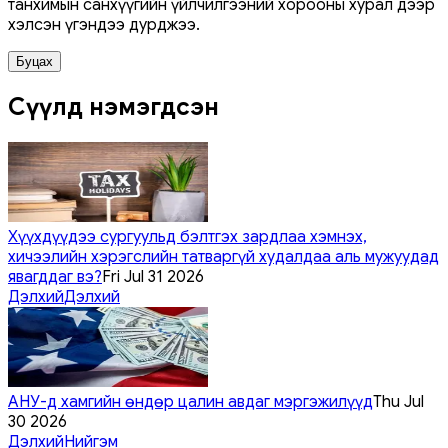
танхимын санхүүгийн үйлчилгээний хорооны хурал дээр
хэлсэн үгэндээ дурджээ.
Буцах
Сүүлд нэмэгдсэн
Хүүхдүүдээ сургуульд бэлтгэх зардлаа хэмнэх,
хичээлийн хэрэгслийн татваргүй худалдаа аль мужуудад
явагддаг вэ?
Fri Jul 31 2026
Дэлхий
Дэлхий
АНУ-д хамгийн өндөр цалин авдаг мэргэжилүүд
Thu Jul
30 2026
Дэлхий
Нийгэм