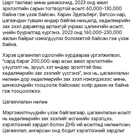
Царт тахлаас өмнө шинжээчид, 2023 онд ажил
эрхлэлтийн сарын тогтвортой өсөлт 60,000-130,000
байна гэж үзэж байсан. Харин Эдельберг, Ватсон нар,
цагаачдын түвшин өндөр байгаа нөхцөлд, хөдөлмөрийн
зах зээл дарамтад өртөхгүй учраас цалингийн өсөлт,
үнийн бууралтад хүргэнэ. 2023 онд 160,000-230,000
ажлын байрыг нэмэгдүүлэх боломжтой байсан гэж үзэж
байна.
Хэрэв цагаачлал одоогийн хурдаараа үргэлжилвэл,
"сард бараг 200,000-аар өсөх ажил эрхлэлтийн
үзүүлэлт нь, эрүүл, хэт өндөр эрэлттэй биш
хөдөлмөрийн зах зээлийг үүсгэнэ", энэ нь, цагаачлалын
нөлөөн дор хөдөлмөрийн зах зээл нэмэгдэхээс өмнө,
шинжээчдийн тооцоолж байснаас хоёр дахин их байна
гэж тооцоолжээ.
Цагаачлалын нөлөө
Мэргэжилтнүүдийн үзэж байгаагаар, цагаачлалын өсөлт
нь хөдөлмөрийн зах зээлийг өсгөхийн зэрэгцээ,
хэрэглээний зардал болон ДНБ-ий өсөлтөд нөлөөлсөн.
Цагаачлал, өнгөрсөн онд бодит хэрэглээний зардлыг