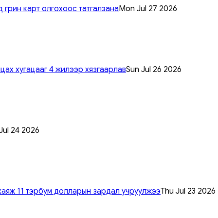
 грин карт олгохоос татгалзана
Mon Jul 27 2026
цах хугацааг 4 жилээр хязгаарлав
Sun Jul 26 2026
 Jul 24 2026
хаяж 11 тэрбум долларын зардал учруулжээ
Thu Jul 23 2026