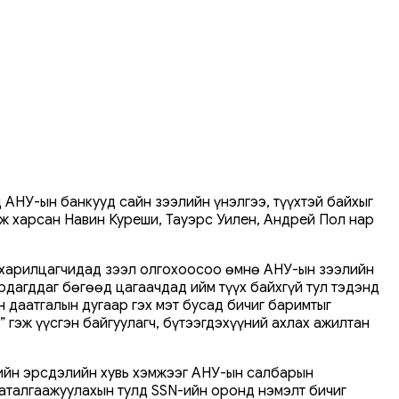
АНУ-ын банкууд сайн зээлийн үнэлгээ, түүхтэй байхыг
лж харсан Навин Куреши, Тауэрс Уилен, Андрей Пол нар
 харилцагчидад зээл олгохоосоо өмнө АНУ-ын зээлийн
рдагддаг бөгөөд цагаачдад ийм түүх байхгүй тул тэдэнд
н даатгалын дугаар гэх мэт бусад бичиг баримтыг
 гэж үүсгэн байгуулагч, бүтээгдэхүүний ахлах ажилтан
лийн эрсдэлийн хувь хэмжээг АНУ-ын салбарын
баталгаажуулахын тулд SSN-ийн оронд нэмэлт бичиг