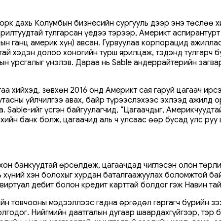
Йорк дахь Колумбын бизнесийн сургууль дээр энэ төслөө 
рилтуудтай тулгарсан үедээ тэрээр, Америкт аспирантурт
рын ганц америк хүн) авсан. Гурвуулаа корпорацид ажилл
дтай хэдэн долоо хоногийн турш ярилцаж, тэдэнд тулгарч
ын урсгалыг үнэлэв. Дараа нь Sable андеррайтерийн загв
аа хийхэд, зөвхөн 2016 онд Америкт сая гаруй цагаач ирс
тасны үйлчилгээ авах, байр түрээслэхээс эхлээд ажилд ор
а. Sable-ийг үсгэн байгуулагчид, “Цагаачдыг, Америкчуудт
хийн банк болж, цагаачид аль ч улсаас өөр бусад улс руу
охон банкуудтай өрсөлдөж, цагаачдад чиглэсэн олон төрли
вь хүний хэн болохыг хурдан баталгаажуулах боломжтой ба
 виртуал дебит болон кредит карттай болдог гэж Навин та
лийн товчооны мэдээллээс гадна өргөдөл гаргагч бүрийн 
лгодог. Нийгмийн даатгалын дугаар шаардахгүйгээр, тэр 