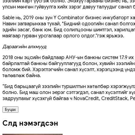
зээлийн карт үүсгэж болно. Энэхүү гарааны бизнес нь, з
улсын мөнгөн гуйвуулга хийх зэрэг давуу талуудыг санал 
Sable нь, 2019 оны зун Y Combinator бизнес инкубаторт 
Навин загварынхаа тухай, "Бидний одоогийн санал болгож
эдийн засаг, банк юм. Бид солилцооны шимтгэл, харилцаг
маягаар гурван урсгалаар орлого олдог.”гэж ярьжээ.
Дараагийн алхмууд
2018 оны эцсийн байдлаар АНУ-ын банкны систем 17.9 их
байрлалтай банкны байгууллагууд болон, хувийн зээлийн
боломж бий. Хэрэглэгчийн санал хүсэлт, хэрэгцээнд үндэ
төлөвлөж байна.
“Бид барьцаагүй зээлийн туршилтын хөтөлбөр хэрэгжүүлж
болно. Бид маш олон эерэг сэтгэгдэл, санал хүсэлтийг 
задруулахыг хүсэхгүй байгаа ч NovaCredit, CreditStack, 
Буцах
Сүүлд нэмэгдсэн