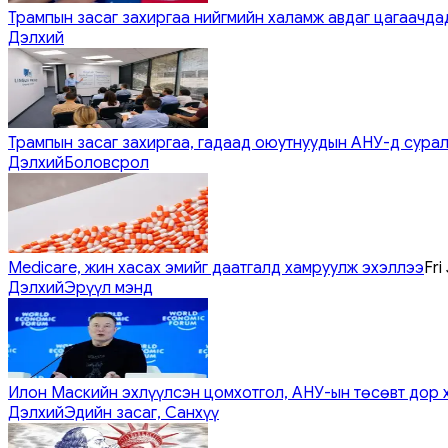
Трампын засаг захиргаа нийгмийн халамж авдаг цагаачдад
Дэлхий
Трампын засаг захиргаа, гадаад оюутнуудын АНУ-д сурал
Дэлхий
Боловсрол
Medicare, жин хасах эмийг даатгалд хамруулж эхэллээ
Fri
Дэлхий
Эрүүл мэнд
Илон Маскийн эхлүүлсэн цомхотгол, АНУ-ын төсөвт дор 
Дэлхий
Эдийн засаг, Санхүү