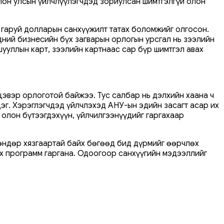
олон улсын үйлчлүүлэгчдэд зориулсан шимтгэлгүй олон
0 гаруй долларын санхүүжилт татах боломжийг олгосон.
дний бизнесийн бүх загварын орлогын урсгал нь зээлийн
шууллын карт, зээлийн картнаас сар бүр шимтгэл авах
цэвэр орлоготой байжээ. Тус салбар нь дэлхийн хаана ч
эг. Хэрэглэгчдэд үйлчлэхэд АНУ-ын эдийн засагт асар их
 олон бүтээгдэхүүн, үйлчилгээнүүдийг гаргахаар
өндөр хязгаартай байх бөгөөд бид дүрмийг өөрчлөх
ах программ гаргана. Одоогоор санхүүгийн мэдээллийг