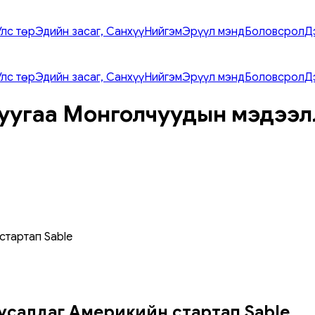
Улс төр
Эдийн засаг, Санхүү
Нийгэм
Эрүүл мэнд
Боловсрол
Д
Улс төр
Эдийн засаг, Санхүү
Нийгэм
Эрүүл мэнд
Боловсрол
Д
уугаа Монголчуудын мэдээл
стартап Sable
тусалдаг Америкийн стартап Sable