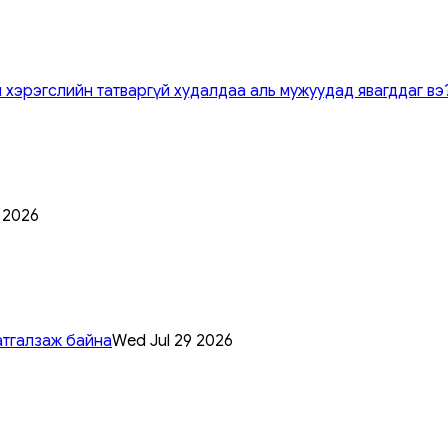
 хэрэгслийн татваргүй худалдаа аль мужуудад явагддаг вэ
0 2026
атгалзаж байна
Wed Jul 29 2026