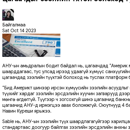
Байгалмаа
Sat Oct 14 2023
АНУ-ын амьдралын бодит байдал нь, цагаачдад “Америк м
шаарддагаас, тус улсад ирээд удаагүй хүмүүс санхүүгийн
цагаачдад зээлийн түүхтэй болоход нь туслах платформ б
“Бид Америкт шинээр ирсэн хүмүүсийн зээлийн асуудлыг
түүхийг хардаг зээлийн эрсдэлийн хуучин загварууд дээр
мөнгө өгдөггүй. Түүгээр ч зогсохгүй шинэ цагаачид банк
цагаачид АНУ-д ирмэгцээ авах боломжгүй. Оюутнууд 4 ба 
Навин Куреши ярьжээ.
Sable нь, АНУ-ын зээлийн түүх шаардлагагүйгээр харил
стандартаас доогуур байлгах зээлийн эрсдэлийн анхны з