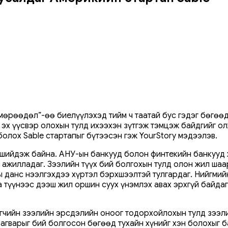
өрөөдөл”-өө биелүүлэхэд тийм ч таатай бус гэдэг бөгөөд 
 эх үүсвэр олохын тулд ихээхэн зүтгэж тэмцэж байдгийг о
олох Sable стартапыг бүтээсэн гэж YourStory мэдээлэв.
 шийдэж байна. АНУ-ын банкууд болон финтекийн банкууд
 ажилладаг. Зээлийн түүх бий болгохын тулд олон жил шаа
ны данс нээлгэхдээ хүртэл бэрхшээлтэй тулгардаг. Нийгмий
түүнээс дээш жил оршин суух үнэмлэх авах эрхгүй байдаг”
цагчийн зээлийн эрсдэлийн оноог тодорхойлохын тулд зээ
агварыг бий болгосон бөгөөд тухайн хүнийг хэн болохыг 