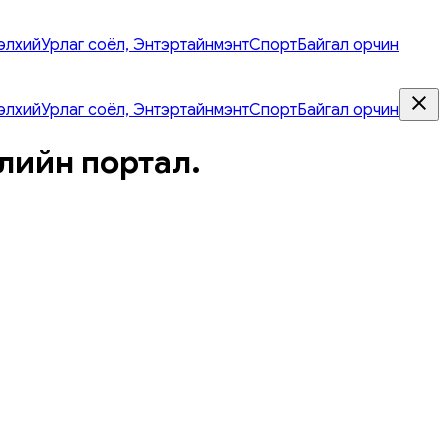
элхий
Урлаг соёл, Энтэртайнмэнт
Спорт
Байгал орчин
элхий
Урлаг соёл, Энтэртайнмэнт
Спорт
Байгал орчин
лийн портал.