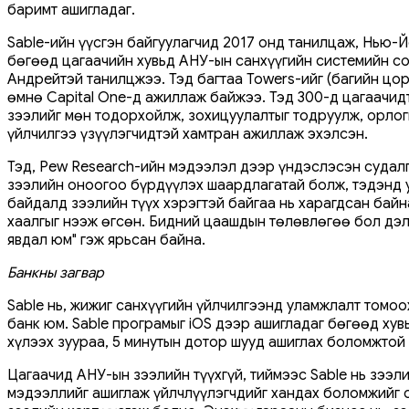
баримт ашигладаг.
Sable-ийн үүсгэн байгуулагчид 2017 онд танилцаж, Нью-
бөгөөд цагаачийн хувьд АНУ-ын санхүүгийн системийн со
Андрейтэй танилцжээ. Тэд багтаа Towers-ийг (багийн цо
өмнө Capital One-д ажиллаж байжээ. Тэд 300-д цагаачи
зээлийг мөн тодорхойлж, зохицуулалтыг тодруулж, орлог
үйлчилгээ үзүүлэгчидтэй хамтран ажиллаж эхэлсэн.
Тэд, Pew Research-ийн мэдээлэл дээр үндэслэсэн судалг
зээлийн оноогоо бүрдүүлэх шаардлагатай болж, тэдэнд у
байдалд зээлийн түүх хэрэгтэй байгаа нь харагдсан байн
хаалгыг нээж өгсөн. Бидний цаашдын төлөвлөгөө бол дэл
явдал юм" гэж ярьсан байна.
Банкны загвар
Sable нь, жижиг санхүүгийн үйлчилгээнд уламжлалт томо
банк юм. Sable програмыг iOS дээр ашигладаг бөгөөд ху
хүлээх зуураа, 5 минутын дотор шууд ашиглах боломжтой
Цагаачид АНУ-ын зээлийн түүхгүй, тиймээс Sable нь зээ
мэдээллийг ашиглаж үйлчлүүлэгчдийг хандах боломжийг о