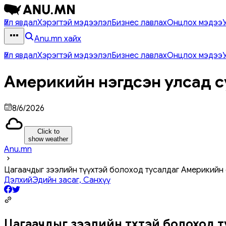
Үйл явдал
Хэрэгтэй мэдээлэл
Бизнес лавлах
Онцлох мэдээ
Anu.mn хайх
Үйл явдал
Хэрэгтэй мэдээлэл
Бизнес лавлах
Онцлох мэдээ
Америкийн нэгдсэн улсад с
8/6/2026
Click to
show weather
Anu.mn
Цагаачдыг зээлийн түүхтэй болоход тусалдаг Америкийн 
Дэлхий
Эдийн засаг, Санхүү
Цагаачдыг зээлийн түүхтэй болоход 