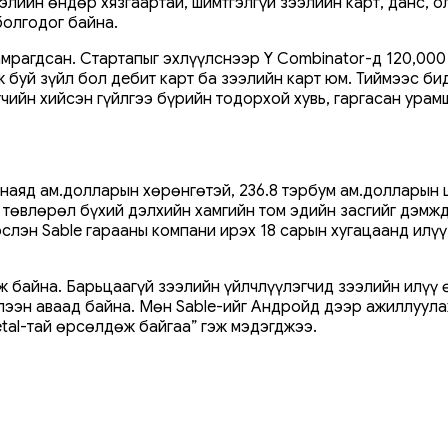
ээлийн өндөр хязгаартай, шимтгэлгүй зээлийн карт, данс, 
болгодог байна.
хамрагдсан. Стартапыг эхлүүлснээр Y Combinator-д 120,00
 буй зүйл бол дебит карт ба зээлийн карт юм. Тиймээс би
чийн хийсэн гүйлгээ бүрийн тодорхой хувь, гаргасан урам
 наяд ам.долларын хөрөнгөтэй, 236.8 тэрбум ам.долларын 
 төвлөрөл бүхий дэлхийн хамгийн том эдийн засгийг дэмжд
слэн Sable гарааны компани ирэх 18 сарын хугацаанд илүү
 байна. Барьцаагүй зээлийн үйлчлүүлэгчид зээлийн илүү 
хүлээн аваад байна. Мөн Sable-ийг Андройд дээр ажиллуул
Petal-тай өрсөлдөж байгаа” гэж мэдэгджээ.