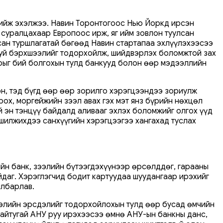
хийж эхэлжээ. Навин Торонтогоос Нью Йоркд ирсэн
 суралцахаар Европоос ирж, яг ийм зовлон туулсан
асан туршлагатай бөгөөд Навин стартапаа эхлүүлэхээсээ
 буй бэрхшээлийг тодорхойлж, шийдвэрлэх боломжтой зах
арыг бий болгохын тулд банкууд болон өөр мэдээллийн
эн, тэд бүгд өөр өөр зорилго хэрэгцээндээ зориулж
ох, моргейжийн зээл авах гэх мэт янз бүрийн нөхцөл
ай эн тэнцүү байдалд аливааг эхлэх боломжийг олгох үүд
 шилжихдээ санхүүгийн хэрэгцээгээ хангахад туслах
йн банк, зээлийн бүтээгдэхүүнээр өрсөлддөг, гарааны
йдаг. Хэрэглэгчид бодит картуудаа шуудангаар ирэхийг
йлбарлав.
зээлийн эрсдэлийг тодорхойлохын тулд өөр бусад өмчийн
байтугай АНУ руу ирэхээсээ өмнө АНУ-ын банкны данс,