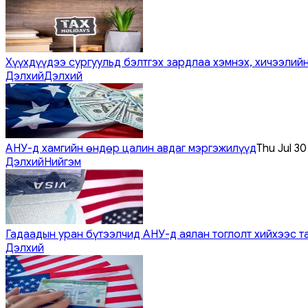
Хүүхдүүдээ сургуульд бэлтгэх зардлаа хэмнэх, хичээлийн
Дэлхий
Дэлхий
АНУ-д хамгийн өндөр цалин авдаг мэргэжилүүд
Thu Jul 3
Дэлхий
Нийгэм
Гадаадын уран бүтээлчид АНУ-д аялан тоглолт хийхээс т
Дэлхий