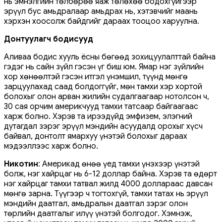
нь эмнэлгийн төлбөрөө яаж төлөхөө бодохгүйгээр
эрүүл бус амьдралаар амьдрах нь, хэтэвчийг маань
хэрхэн хоосолж байдгийг дараах тооцоо харуулна.
Донтуулагч бодисууд
Аливаа бодис хууль ёсны бөгөөд зохицуулалттай байна
гэдэг нь сайн зүйл гэсэн үг биш юм. Ямар нэг зүйлийн
хор хөнөөлтэй гэсэн итгэл үнэмшил, түүнд мөнгө
зарцуулахад саад болдоггүйг, мөн тамхи хэр хортой
болохыг олон арван жилийн судалгаагаар нотолсон ч,
30 сая орчим америкчууд тамхи татсаар байгаагаас
харж болно. Хэрэв та ирээдүйд эмфизем, элэгний
дутагдал зэрэг эрүүл мэндийн асуудалд орохыг хүсч
байвал, донтолт ямархуу үнэтэй болохыг дараах
мэдээллээс харж болно.
Никотин
: Америкад өнөө үед тамхи үнэхээр үнэтэй
болж, нэг хайрцаг нь 6-12 доллар байна. Хэрэв та өдөрт
нэг хайрцаг тамхи татвал жилд 4000 доллараас давсан
мөнгө зарна. Түүгээр ч тогтохгүй, тамхи татах нь эрүүл
мэндийн даатгал, амьдралын даатгал зэрэг олон
төрлийн даатгалыг илүү үнэтэй болгодог. Хэмнэж,