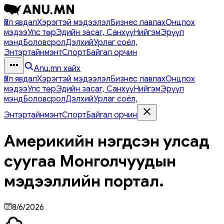
Үйл явдал
Хэрэгтэй мэдээлэл
Бизнес лавлах
Онцлох
мэдээ
Улс төр
Эдийн засаг, Санхүү
Нийгэм
Эрүүл
мэнд
Боловсрол
Дэлхий
Урлаг соёл,
Энтэртайнмэнт
Спорт
Байгал орчин
Anu.mn хайх
Үйл явдал
Хэрэгтэй мэдээлэл
Бизнес лавлах
Онцлох
мэдээ
Улс төр
Эдийн засаг, Санхүү
Нийгэм
Эрүүл
мэнд
Боловсрол
Дэлхий
Урлаг соёл,
Энтэртайнмэнт
Спорт
Байгал орчин
Америкийн нэгдсэн улсад
суугаа Монголчуудын
мэдээллийн портал.
8/6/2026