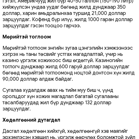
Гэтэл, Америкчууд жил бүр 40-50 галлон (150-190 литр)
хийжүүлсэн ундаа уудаг бөгөөд жилд дунджаар 350
доллар, харин амьдралынхаа туршид 21,000 доллар
зарцуулдаг. Кофенд бүр илүү, жилд 1000 гаран доллар
зарцуулдаг гэсэн тооцоо гарчээ.
Мөрийтэй тоглоом
Мөрийтэй тоглоом энгийн зугаа цэнгэлийн хэмжээнээс
хэтрэх нь таны төсвийг устгах магадлалтай, учир нь
казино үргэлж хожихоос биш өгдөггүй. Казиногийн
тоглогч дунджаар жилд 600 гаруй доллар зарцуулдаг
бөгөөд мөрийтэй тоглоомонд ноцтой донтсон хүн жилд
90,000 доллар алдаж байдаг.
Сугалаа худалдаж авах нь тийм муу биш ч, үүнд
оролцдог хүн хожих магадлал багатай сугалааны
тасалбаруудад жил бүр дунджаар 132 доллар
зарцуулдаг.
Хөдөлгөөний дутагдал
Дасгал хөдөлгөөн хийхгүй, хөдөлгөөнгүй хэв маягийг
эрхэмлэсэн хэвшил нь, үргэлж өөрчлөх боломжтой зүйл