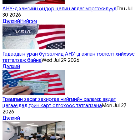
АНУ-д хамгийн өндөр цалин авдаг мэргэжилүүд
Thu Jul
30 2026
Дэлхий
Нийгэм
Гадаадын уран бүтээлчид АНУ-д аялан тоглолт хийхээс
татгалзаж байна
Wed Jul 29 2026
Дэлхий
Трампын засаг захиргаа нийгмийн халамж авдаг
цагаачдад грин карт олгохоос татгалзана
Mon Jul 27
2026
Дэлхий