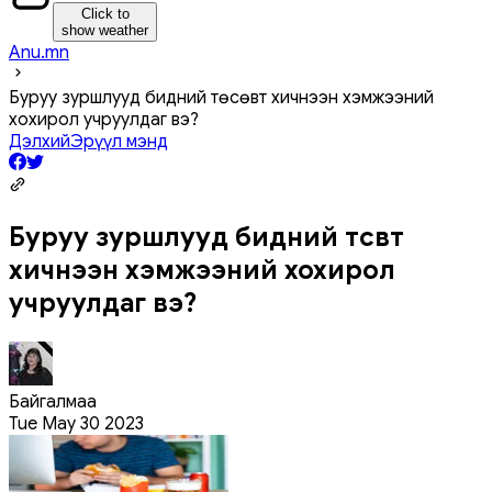
Click to
show weather
Anu.mn
Буруу зуршлууд бидний төсөвт хичнээн хэмжээний
хохирол учруулдаг вэ?
Дэлхий
Эрүүл мэнд
Буруу зуршлууд бидний төсөвт
хичнээн хэмжээний хохирол
учруулдаг вэ?
Байгалмаа
Tue May 30 2023