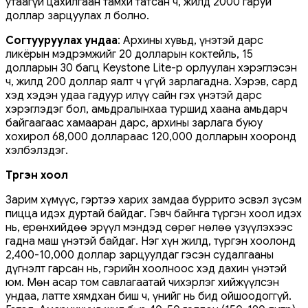
утаагүй цахилгаан тамхи татсан ч, жилд 2000 гаруй
доллар зарцуулах л болно.
Согтууруулах ундаа
: Архины хувьд, үнэтэй дарс
ликёрын мэдрэмжийг 20 долларын коктейль, 15
долларын 30 багц Keystone Lite-р орлуулан хэрэглэсэн
ч, жилд 200 доллар яалт ч үгүй зарлагадна. Хэрэв, сард
хэд хэдэн удаа гадуур илүү сайн гэх үнэтэй дарс
хэрэглэдэг бол, амьдралынхаа туршид хаана амьдарч
байгаагаас хамааран дарс, архины зарлага буюу
хохирол 68,000 доллараас 120,000 долларын хооронд
хэлбэлздэг.
Түргэн хоол
Зарим хүмүүс, гэртээ харих замдаа буррито эсвэл зүсэм
пицца идэх дуртай байдаг. Гэвч байнга түргэн хоол идэх
нь, ерөнхийдөө эрүүл мэндэд сөрөг нөлөө үзүүлэхээс
гадна маш үнэтэй байдаг. Нэг хүн жилд, түргэн хоолонд
2,400-10,000 доллар зарцуулдаг гэсэн судалгааны
дүгнэлт гарсан нь, гэрийн хоолноос хэд дахин үнэтэй
юм. Мөн асар том савлагаатай чихэрлэг хийжүүлсэн
ундаа, латте хямдхан биш ч, үнийг нь бид ойшоодоггүй.