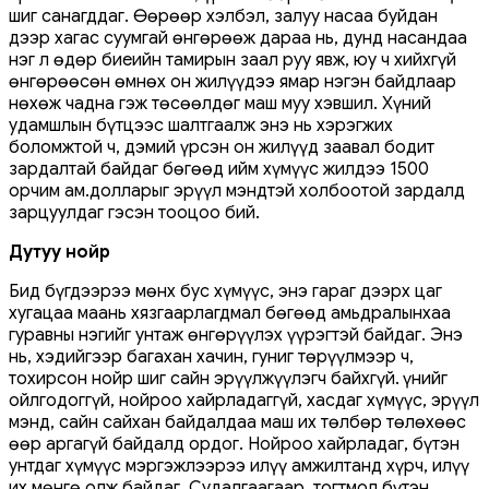
шиг санагддаг. Өөрөөр хэлбэл, залуу насаа буйдан
дээр хагас суумгай өнгөрөөж дараа нь, дунд насандаа
нэг л өдөр биеийн тамирын заал руу явж, юу ч хийхгүй
өнгөрөөсөн өмнөх он жилүүдээ ямар нэгэн байдлаар
нөхөж чадна гэж төсөөлдөг маш муу хэвшил. Хүний
удамшлын бүтцээс шалтгаалж энэ нь хэрэгжих
боломжтой ч, дэмий үрсэн он жилүүд заавал бодит
зардалтай байдаг бөгөөд ийм хүмүүс жилдээ 1500
орчим ам.долларыг эрүүл мэндтэй холбоотой зардалд
зарцуулдаг гэсэн тооцоо бий.
Дутуу нойр
Бид бүгдээрээ мөнх бус хүмүүс, энэ гараг дээрх цаг
хугацаа маань хязгаарлагдмал бөгөөд амьдралынхаа
гуравны нэгийг унтаж өнгөрүүлэх үүрэгтэй байдаг. Энэ
нь, хэдийгээр багахан хачин, гуниг төрүүлмээр ч,
тохирсон нойр шиг сайн эрүүлжүүлэгч байхгүй. Үүнийг
ойлгодоггүй, нойроо хайрладаггүй, хасдаг хүмүүс, эрүүл
мэнд, сайн сайхан байдалдаа маш их төлбөр төлөхөөс
өөр аргагүй байдалд ордог. Нойроо хайрладаг, бүтэн
унтдаг хүмүүс мэргэжлээрээ илүү амжилтанд хүрч, илүү
их мөнгө олж байдаг. Судалгаагаар, тогтмол бүтэн