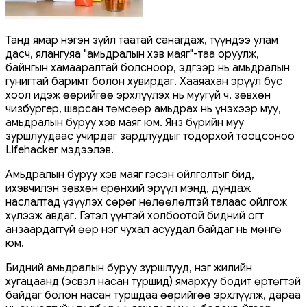
Танд ямар нэгэн зүйл таатай санагдаж, түүндээ улам
дасч, ялангуяа "амьдралын хэв маяг"-таа оруулж,
байнгын хамааралтай болсноор, эдгээр нь амьдралын
гунигтай баримт болон хувирдаг. Хааяахан эрүүл бус
хоол идэж өөрийгөө эрхлүүлэх нь муугүй ч, зөвхөн
чизбургер, шарсан төмсөөр амьдрах нь үнэхээр муу,
амьдралын буруу хэв маяг юм. Янз бүрийн муу
зуршлуудаас учирдаг зардлуудыг тодорхой тооцсоноо
Lifehacker мэдээлэв.
Амьдралын буруу хэв маяг гэсэн ойлголтыг бид,
ихэвчилэн зөвхөн ерөнхий эрүүл мэнд, дундаж
наслалтад үзүүлэх сөрөг нөлөөлөлтэй талаас ойлгож
хүлээж авдаг. Гэтэл үүнтэй холбоотой бидний огт
анзаардаггүй өөр нэг чухал асуудал байдаг нь мөнгө
юм.
Бидний амьдралын буруу зуршлууд, нэг жилийн
хугацаанд (эсвэл насан туршид) ямархуу бодит өртөгтэй
байдаг болон насан туршдаа өөрийгөө эрхлүүлж, дараа