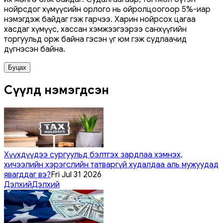
нойрсдог хүмүүсийн орлого нь ойролцоогоор 5%-иар
нэмэгдэж байдаг гэж гарчээ. Харин нойрсох цагаа
хасдаг хүмүүс, хассан хэмжээгээрээ санхүүгийн
торгуульд орж байна гэсэн үг юм гэж судлаачид
дүгнэсэн байна.
Буцах
Сүүлд нэмэгдсэн
Хүүхдүүдээ сургуульд бэлтгэх зардлаа хэмнэх,
хичээлийн хэрэгслийн татваргүй худалдаа аль мужуудад
явагддаг вэ?
Fri Jul 31 2026
Дэлхий
Дэлхий