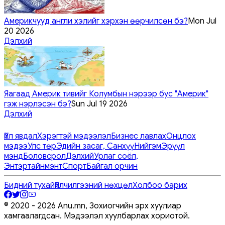
Америкчууд англи хэлийг хэрхэн өөрчилсөн бэ?
Mon Jul
20 2026
Дэлхий
Яагаад Америк тивийг Колумбын нэрээр бус "Америк"
гэж нэрлэсэн бэ?
Sun Jul 19 2026
Дэлхий
Үйл явдал
Хэрэгтэй мэдээлэл
Бизнес лавлах
Онцлох
мэдээ
Улс төр
Эдийн засаг, Санхүү
Нийгэм
Эрүүл
мэнд
Боловсрол
Дэлхий
Урлаг соёл,
Энтэртайнмэнт
Спорт
Байгал орчин
Бидний тухай
Үйлчилгээний нөхцөл
Холбоо барих
© 2020 -
2026
Anu.mn, Зохиогчийн эрх хуулиар
хамгаалагдсан. Мэдээлэл хуулбарлах хориотой.