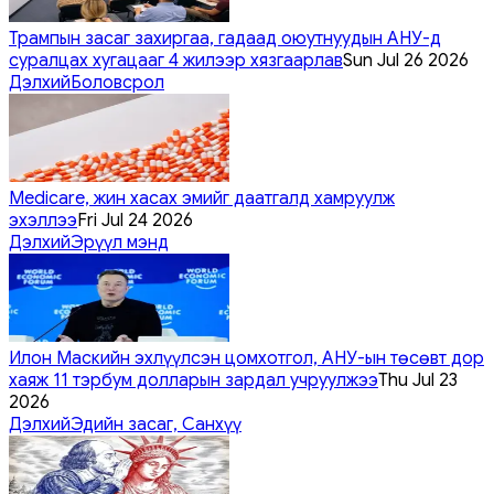
Трампын засаг захиргаа, гадаад оюутнуудын АНУ-д
суралцах хугацааг 4 жилээр хязгаарлав
Sun Jul 26 2026
Дэлхий
Боловсрол
Medicare, жин хасах эмийг даатгалд хамруулж
эхэллээ
Fri Jul 24 2026
Дэлхий
Эрүүл мэнд
Илон Маскийн эхлүүлсэн цомхотгол, АНУ-ын төсөвт дор
хаяж 11 тэрбум долларын зардал учруулжээ
Thu Jul 23
2026
Дэлхий
Эдийн засаг, Санхүү