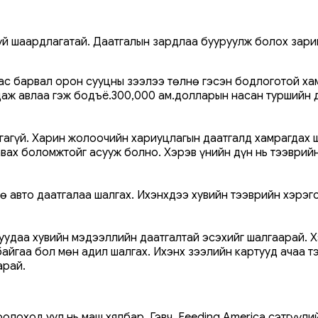
үй шаардлагатай. Даатгалын зардлаа бууруулж болох зари
 нас барвал орон сууцны зээлээ төлнө гэсэн бодлоготой х
даж авлаа гэж бодъё.300,000 ам.долларын насан туршийн д
 утгагүй. Харин жолоочийн хариуцлагын даатгалд хамрагда
вах боломжтойг асууж болно. Хэрэв үнийн дүн нь тээврий
 авто даатгалаа шалгах. Ихэнхдээ хувийн тээврийн хэрэгс
уудаа хувийн мэдээллийн даатгалтай эсэхийг шалгаарай. Х
айгаа бол мөн адил шалгах. Ихэнх зээлийн картууд ачаа т
арай.
олоход уул нь маш хялбар. Гэвч, Feeding America сэтгүүл