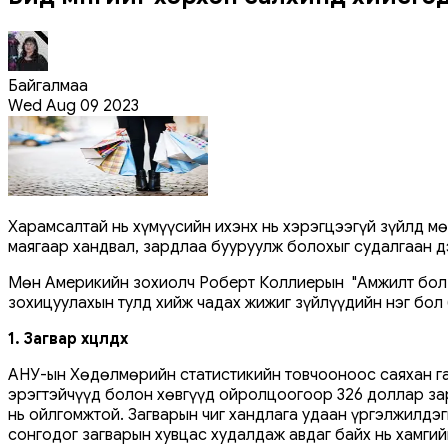
Байгалмаа
Wed Aug 09 2023
Харамсалтай нь хүмүүсийн ихэнх нь хэрэгцээгүй зүйлд м
маягаар хандвал, зардлаа бууруулж болохыг судалгаан д
Мөн Америкийн зохиолч Роберт Коллиерын "Амжилт бол ол
зохицуулахын тулд хийж чадах жижиг зүйлүүдийн нэг бол 
1. Загвар хөөцөлдөх
АНУ-ын Хөдөлмөрийн статистикийн товчооноос саяхан га
эрэгтэйчүүд болон хөвгүүд ойролцоогоор 326 доллар зар
нь ойлгомжтой. Загварын чиг хандлага удаан үргэлжилдэг
сонгодог загварын хувцас худалдаж авдаг байх нь хамгий