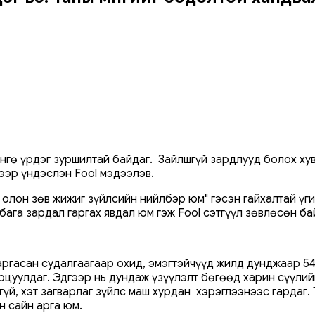
өнгө үрдэг зуршилтай байдаг. Зайлшгүй зардлууд болох ху
ээр үндэслэн Fool мэдээлэв.
он зөв жижиг зүйлсийн нийлбэр юм" гэсэн гайхалтай үгий
бага зардал гаргах явдал юм гэж Fool сэтгүүл зөвлөсөн ба
ргасан судалгаагаар охид, эмэгтэйчүүд жилд дунджаар 54
цуулдаг. Эдгээр нь дундаж үзүүлэлт бөгөөд харин сүүлий
гүй, хэт загварлаг зүйлс маш хурдан хэрэглээнээс гардаг.
н сайн арга юм.