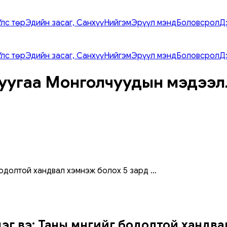
Улс төр
Эдийн засаг, Санхүү
Нийгэм
Эрүүл мэнд
Боловсрол
Д
Улс төр
Эдийн засаг, Санхүү
Нийгэм
Эрүүл мэнд
Боловсрол
Д
уугаа Монголчуудын мэдээл
бодолтой хандвал хэмнэж болох 5 зард
...
эг вэ: Таны мөнгийг бодолтой хандв