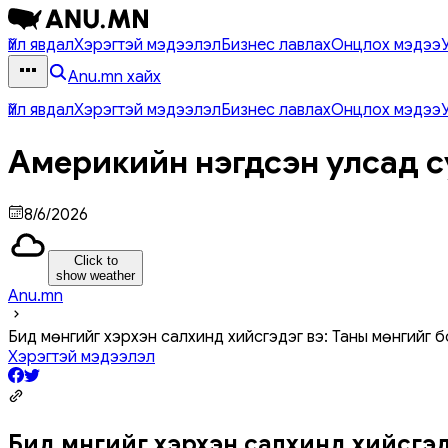
Үйл явдал
Хэрэгтэй мэдээлэл
Бизнес лавлах
Онцлох мэдээ
Anu.mn хайх
Үйл явдал
Хэрэгтэй мэдээлэл
Бизнес лавлах
Онцлох мэдээ
Америкийн нэгдсэн улсад с
8/6/2026
Click to
show weather
Anu.mn
Бид мөнгийг хэрхэн салхинд хийсгэдэг вэ: Таны мөнгийг 
Хэрэгтэй мэдээлэл
Бид мөнгийг хэрхэн салхинд хийсгэд