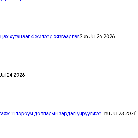
цах хугацааг 4 жилээр хязгаарлав
Sun Jul 26 2026
 Jul 24 2026
хаяж 11 тэрбум долларын зардал учруулжээ
Thu Jul 23 2026