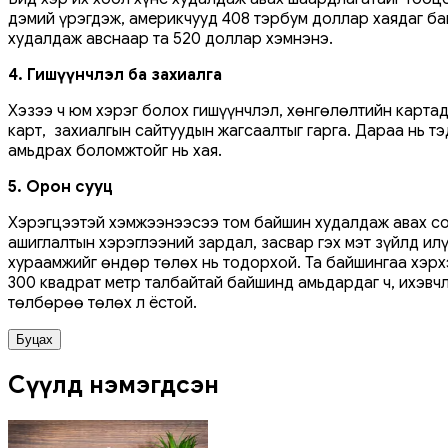
дэмий үрэгдэж, америкчууд 408 тэрбум доллар хаядаг ба
худалдаж авснаар та 520 доллар хэмнэнэ.
4. Гишүүнчлэл ба захиалга
Хэзээ ч юм хэрэг болох гишүүнчлэл, хөнгөлөлтийн картад
карт, захиалгын сайтуудын жагсаалтыг гарга. Дараа нь тэ
амьдрах боломжтойг нь хая.
5. Орон сууц
Хэрэгцээтэй хэмжээнээсээ том байшин худалдаж авах сон
ашиглалтын хэрэглээний зардал, засвар гэх мэт зүйлд и
хураамжийг өндөр төлөх нь тодорхой. Та байшингаа хэрх
300 квадрат метр талбайтай байшинд амьдардаг ч, ихэвчл
төлбөрөө төлөх л ёстой.
Буцах
Сүүлд нэмэгдсэн