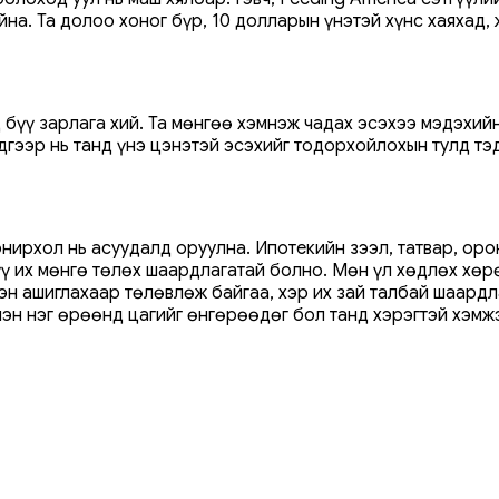
йна. Та долоо хоног бүр, 10 долларын үнэтэй хүнс хаяхад
 бүү зарлага хий. Та мөнгөө хэмнэж чадах эсэхээ мэдэхий
дгээр нь танд үнэ цэнэтэй эсэхийг тодорхойлохын тулд тэд
ирхол нь асуудалд оруулна. Ипотекийн зээл, татвар, оро
лүү их мөнгө төлөх шаардлагатай болно. Мөн үл хөдлөх хө
эн ашиглахаар төлөвлөж байгаа, хэр их зай талбай шаардл
эн нэг өрөөнд цагийг өнгөрөөдөг бол танд хэрэгтэй хэмжэ