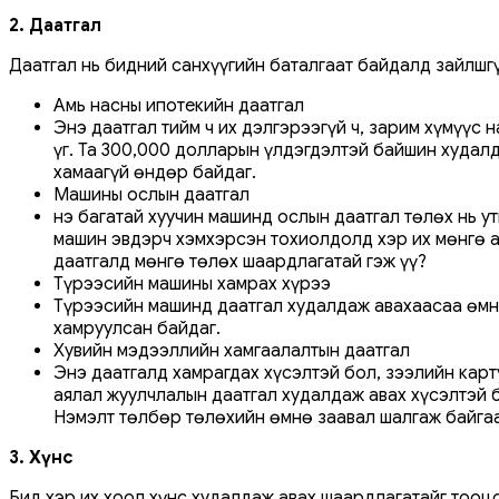
2. Даатгал
Даатгал нь бидний санхүүгийн баталгаат байдалд зайлшг
Амь насны ипотекийн даатгал
Энэ даатгал тийм ч их дэлгэрээгүй ч, зарим хүмүүс
үг. Та 300,000 долларын үлдэгдэлтэй байшин худал
хамаагүй өндөр байдаг.
Машины ослын даатгал
Үнэ багатай хуучин машинд ослын даатгал төлөх нь
машин эвдэрч хэмхэрсэн тохиолдолд хэр их мөнгө а
даатгалд мөнгө төлөх шаардлагатай гэж үү?
Түрээсийн машины хамрах хүрээ
Түрээсийн машинд даатгал худалдаж авахаасаа өмнө
хамруулсан байдаг.
Хувийн мэдээллийн хамгаалалтын даатгал
Энэ даатгалд хамрагдах хүсэлтэй бол, зээлийн карт
аялал жуулчлалын даатгал худалдаж авах хүсэлтэй б
Нэмэлт төлбөр төлөхийн өмнө заавал шалгаж байга
3. Хүнс
Бид хэр их хоол хүнс худалдаж авах шаардлагатайг тооцо