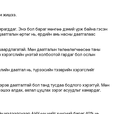
м жишээ.
амрагддаг. Энэ бол бараг мөнгөө дэмий үрж байна гэсэн
аатгалын өртөг нь, ердийн амь насны даатгалаас
х шаардлагатай. Мөн даатгалын төлөөлөгчөөсөө таны
н хэрэгслийн үнэтэй холбоотой гардаг бол ослын
лийн даатгал нь, түрээсийн тээврийн хэрэгслийг
эрэв даатгалтай бол танд тусдаа бодлого хэрэггүй. Мөн
ээшээ алдах, аялал цуцлах зэрэг асуудлыг хамардаг.
ийн мэдээлснээр АНУ-ын нийт хүнсний бараг 40% нь