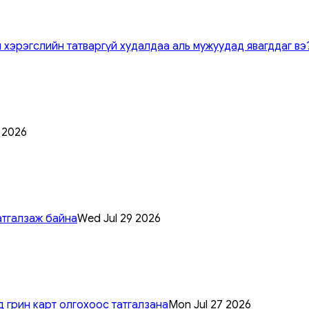
 хэрэгслийн татваргүй худалдаа аль мужуудад явагддаг вэ
0 2026
атгалзаж байна
Wed Jul 29 2026
 грин карт олгохоос татгалзана
Mon Jul 27 2026