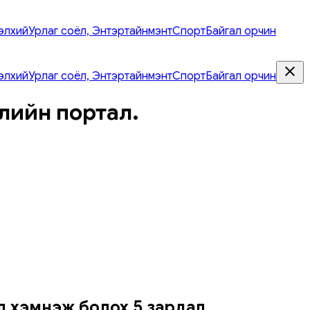
элхий
Урлаг соёл, Энтэртайнмэнт
Спорт
Байгал орчин
элхий
Урлаг соёл, Энтэртайнмэнт
Спорт
Байгал орчин
лийн портал.
ал хэмнэж болох 5 зардал