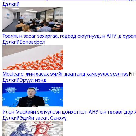
Дэлхий
Трампын засаг захиргаа, гадаад оюутнуудын АНУ-д сурал
Дэлхий
Боловсрол
Medicare, жин хасах эмийг даатгалд хамруулж эхэллээ
Fri
Дэлхий
Эрүүл мэнд
Илон Маскийн эхлүүлсэн цомхотгол, АНУ-ын төсөвт дор 
Дэлхий
Эдийн засаг, Санхүү