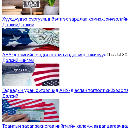
Хүүхдүүдээ сургуульд бэлтгэх зардлаа хэмнэх, хичээлийн
Дэлхий
Дэлхий
АНУ-д хамгийн өндөр цалин авдаг мэргэжилүүд
Thu Jul 3
Дэлхий
Нийгэм
Гадаадын уран бүтээлчид АНУ-д аялан тоглолт хийхээс т
Дэлхий
Трампын засаг захиргаа нийгмийн халамж авдаг цагаачдад