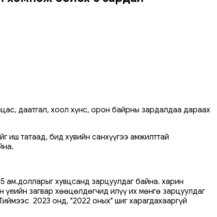
вцас, даатгал, хоол хүнс, орон байрны зардалдаа дараах
г иш татаад, бид хувийн санхүүгээ амжилттай
йна.
5 ам.долларыг хувцсанд зарцуулдаг байна. харин
н үеийн загвар хөөцөлдөгчид илүү их мөнгө зарцуулдаг
 Тиймээс 2023 онд, "2022 оных" шиг харагдахааргүй