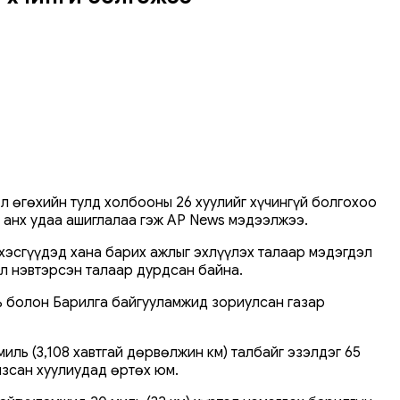
 өгөхийн тулд холбооны 26 хуулийг хүчингүй болгохоо
г анх удаа ашиглалаа гэж AP News мэдээлжээ.
хэсгүүдэд хана барих ажлыг эхлүүлэх талаар мэдэгдэл
ил нэвтэрсэн талаар дурдсан байна.
ль болон Барилга байгууламжид зориулсан газар
ль (3,108 хавтгай дөрвөлжин км) талбайг эзэлдэг 65
лзсан хуулиудад өртөх юм.