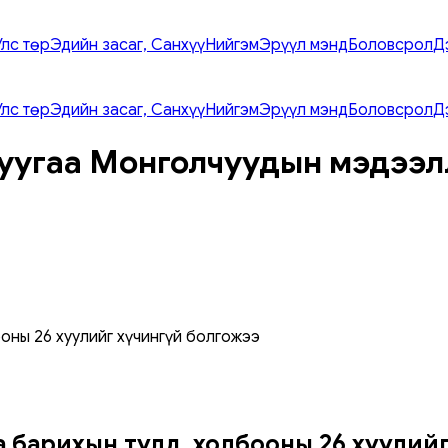
Улс төр
Эдийн засаг, Санхүү
Нийгэм
Эрүүл мэнд
Боловсрол
Д
Улс төр
Эдийн засаг, Санхүү
Нийгэм
Эрүүл мэнд
Боловсрол
Д
уугаа Монголчуудын мэдээл
оны 26 хуулийг хүчингүй болгожээ
 барихын тулд, холбооны 26 хуулийг 