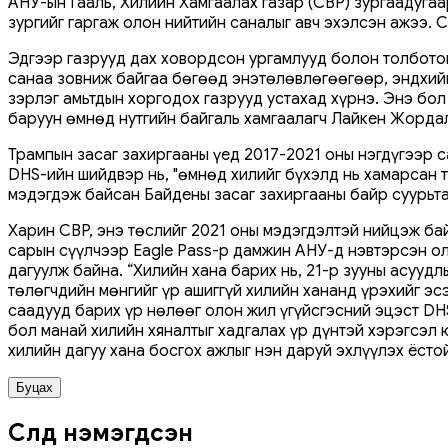
АНУ-ын Гааль, Хилийн Хамгаалах газар (CBP) зургаадугаа
зургийг гаргаж олон нийтийн саналыг авч эхэлсэн ажээ. 
Эдгээр газрууд дах ховордсон ургамлууд болон толботой
санаа зовниж байгаа бөгөөд энэтөлөвлөгөөгөөр, эндхийн
зэрлэг амьтдын хоргодох газрууд устахад хүрнэ. Энэ бол
баруун өмнөд нутгийн байгаль хамгаалагч Лайкен Жордал
Трампын засаг захиргааны үед 2017-2021 оны нэгдүгээр с
DHS-ийн шийдвэр нь, "өмнөд хилийг бүхэлд нь хамарсан т
мэдэгдэж байсан Байдены засаг захиргааны байр суурьт
Харин CBP, энэ төслийг 2021 оны мэдэгдэлтэй нийцэж ба
сарын сүүлчээр Eagle Pass-р дамжин АНУ-д нэвтэрсэн ол
дагуулж байна. “Хилийн хана барих нь, 21-р зууны асуудл
төлөгчдийн мөнгийг үр ашиггүй хилийн хананд үрэхийг э
саадууд барих үр нөлөөг олон жил үгүйсгэсний эцэст DHS
бол манай хилийн хяналтыг хадгалах үр дүнтэй хэрэгсэл 
хилийн дагуу хана босгох ажлыг нэн даруй эхлүүлэх ёст
Буцах
Сүүлд нэмэгдсэн