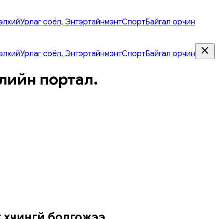
элхий
Урлаг соёл, Энтэртайнмэнт
Спорт
Байгал орчин
элхий
Урлаг соёл, Энтэртайнмэнт
Спорт
Байгал орчин
лийн портал.
хүчингүй болгожээ