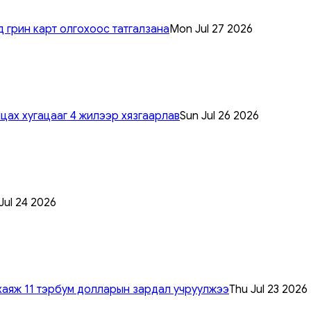
 грин карт олгохоос татгалзана
Mon Jul 27 2026
цах хугацааг 4 жилээр хязгаарлав
Sun Jul 26 2026
 Jul 24 2026
хаяж 11 тэрбум долларын зардал учруулжээ
Thu Jul 23 2026