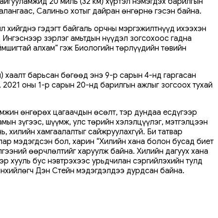
айгууламжид 20 миль (32 км) хүртэл нэмэгдэх барилгын
алангаас, Салиньо хотыг дайран өнгөрнө гэсэн байна.
л хийгднэ гэдэгт байгаль орчны мэргэжилтнүүд ихээхэн
 Ингэснээр зэрлэг амьтдын нүүдэл зогсохоос гадна
аймшигтай алхам” гэж Биологийн төрлүүдийн төвийн
) хаалт барьсан бөгөөд энэ 9-р сарын 4-нд гаргасан
 2021 оны 1-р сарын 20-нд барилгын ажлыг зогсоох тухай
амжин өнгөрөх цагаачдын өсөлт, тэр дундаа есдүгээр
ын зүгээс, шүүмж, улс төрийн хэлэлцүүлэг, мэтгэлцээн
нь, хилийн хамгаалалтыг сайжруулахгүй. Би татвар
лар мэдэгдсэн бол, харин “Хилийн хана болон бусад биет
лгээний өөрчлөлтийг харуулж байна. Хилийн дагуух хана
ээр хууль бус нэвтрэхээс урьдчилан сэргийлэхийн тулд
өнхийлөгч Дэн Стейн мэдэгдэлдээ дурдсан байна.