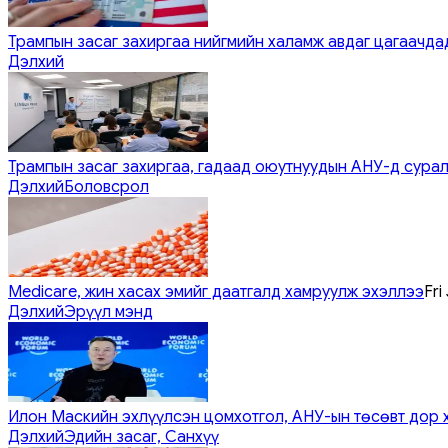
Трампын засаг захиргаа нийгмийн халамж авдаг цагаачдад
Дэлхий
Трампын засаг захиргаа, гадаад оюутнуудын АНУ-д сурал
Дэлхий
Боловсрол
Medicare, жин хасах эмийг даатгалд хамруулж эхэллээ
Fri
Дэлхий
Эрүүл мэнд
Илон Маскийн эхлүүлсэн цомхотгол, АНУ-ын төсөвт дор 
Дэлхий
Эдийн засаг, Санхүү