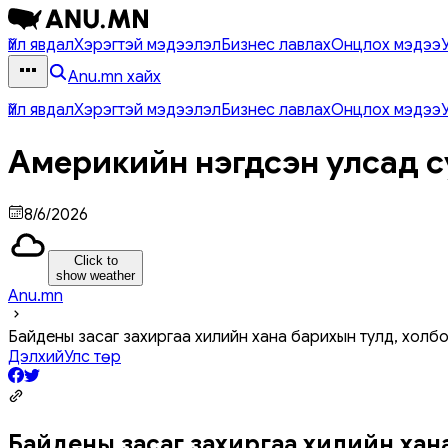
Үйл явдал
Хэрэгтэй мэдээлэл
Бизнес лавлах
Онцлох мэдээ
Anu.mn хайх
Үйл явдал
Хэрэгтэй мэдээлэл
Бизнес лавлах
Онцлох мэдээ
Америкийн нэгдсэн улсад с
8/6/2026
Click to
show weather
Anu.mn
Байдены засаг захиргаа хилийн хана барихын тулд, холбо
Дэлхий
Улс төр
Байдены засаг захиргаа хилийн хана