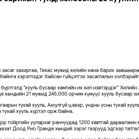
асаг захиргаа, Техас мужид хилийн хана барих зөвшөөрөл
 байнга хэрэглэдэг байсан гүйцэтгэх засаглалын хэлбэрий
үртгэлд "хууль бусаар хамгийн их хил нэвтэрдэг” Хилийн 
е хөндийн 21 мужид 245,000 орчим хүмүүс хууль бусаар х
гаарын тухай хууль, Аюулгүй цэвэр, ундны усны тухай хуу
тухай хууль хүртэл орж байна.
р тойргийн уулархаг ранчуудад 1200 хавтгай дөрвөлжин ми
аазат Доод Рио Гранде хөндий зэрэг газрууд эдгээр татга