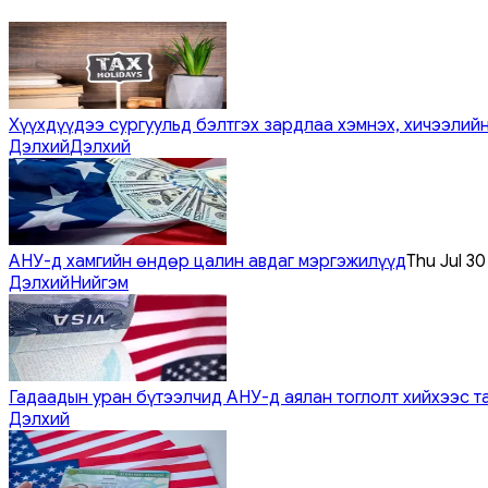
Хүүхдүүдээ сургуульд бэлтгэх зардлаа хэмнэх, хичээлийн
Дэлхий
Дэлхий
АНУ-д хамгийн өндөр цалин авдаг мэргэжилүүд
Thu Jul 3
Дэлхий
Нийгэм
Гадаадын уран бүтээлчид АНУ-д аялан тоглолт хийхээс т
Дэлхий