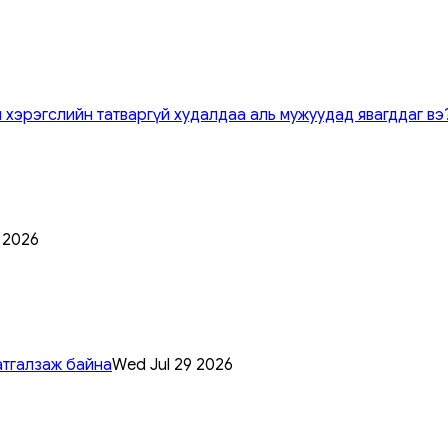
 хэрэгслийн татваргүй худалдаа аль мужуудад явагддаг вэ
0 2026
атгалзаж байна
Wed Jul 29 2026