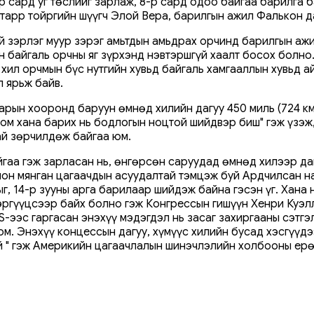
р сард уг төслийг зарлаж, 8-р сард одоо байгаа барилга б
Старр тойргийн шүүгч Элой Вера, барилгын ажил Фалькон д
 зэрлэг муур зэрэг амьтдын амьдрах орчинд барилгын ажи
 байгаль орчны яг зүрхэнд нэвтэршгүй хаалт босох болно.
 хил орчмын бүс нутгийн хувьд байгаль хамгааллын хувьд 
 ярьж байв.
арын хооронд баруун өмнөд хилийн дагуу 450 миль (724 км
ом хана барих нь бодлогын ноцтой шийдвэр биш" гэж үзэж,
ай зөрчилдөж байгаа юм.
йгаа гэж зарласан нь, өнгөрсөн саруудад өмнөд хилээр д
он мянган цагаачдын асуудалтай тэмцэж буй Ардчилсан нам
ыг, 14-р зууны арга барилаар шийдэж байна гэсэн үг. Хана 
сэргүүцсээр байх болно гэж Конгрессын гишүүн Хенри Куэл
-ээс гаргасан энэхүү мэдэгдэл нь засаг захиргааны сэтгэ
юм. Энэхүү концессын дагуу, хүмүүс хилийн бусад хэсгүүд
ой " гэж Америкийн цагаачлалын шинэчлэлийн холбооны ер