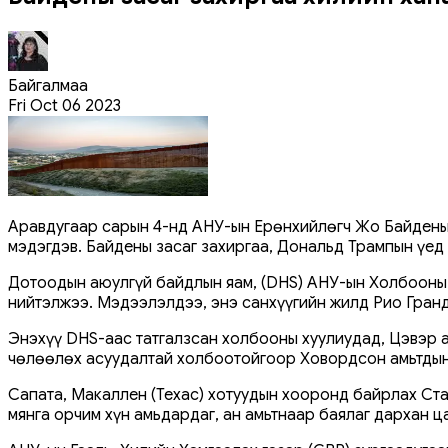
Байгалмаа
Fri Oct 06 2023
Аравдугаар сарын 4-нд АНУ-ын Ерөнхийлөгч Жо Байдены з
мэдэгдэв. Байдены засаг захиргаа, Дональд Трампын үед
Дотоодын аюулгүй байдлын яам, (DHS) АНУ-ын Холбооны б
нийтэлжээ. Мэдээлэлдээ, энэ санхүүгийн жилд Рио Гранд
Энэхүү DHS-аас татгалзсан холбооны хуулиудад, Цэвэр а
чөлөөлөх асуудалтай холбоотойгоор Ховордсон амьтдын 
Сапата, Макаллен (Техас) хотуудын хооронд байрлах Стар
мянга орчим хүн амьдардаг, ан амьтнаар баялаг дархан ц