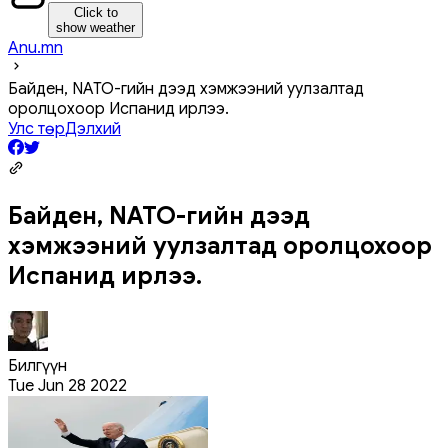
Click to
show weather
Anu.mn
Байден, NATO-гийн дээд хэмжээний уулзалтад
оролцохоор Испанид ирлээ.
Улс төр
Дэлхий
Байден, NATO-гийн дээд
хэмжээний уулзалтад оролцохоор
Испанид ирлээ.
Билгүүн
Tue Jun 28 2022