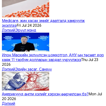
Medicare, жин хасах эмийг даатгалд хамруулж
эхэллээ
Fri Jul 24 2026
Дэлхий
Эрүүл мэнд
Илон Маскийн эхлүүлсэн цомхотгол, АНУ-ын төсөвт дор
хаяж 11 тэрбум долларын зардал учруулжээ
Thu Jul 23
2026
Дэлхий
Эдийн засаг, Санхүү
Америкчууд англи хэлийг хэрхэн өөрчилсөн бэ?
Mon Jul
20 2026
Дэлхий