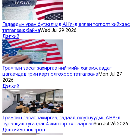
Гадаадын уран бүтээлчид АНУ-д аялан тоглолт хийхээс
татгалзаж байна
Wed Jul 29 2026
Дэлхий
Трампын засаг захиргаа нийгмийн халамж авдаг
цагаачдад грин карт олгохоос татгалзана
Mon Jul 27
2026
Дэлхий
Трампын засаг захиргаа, гадаад оюутнуудын АНУ-д
суралцах хугацааг 4 жилээр хязгаарлав
Sun Jul 26 2026
Дэлхий
Боловсрол