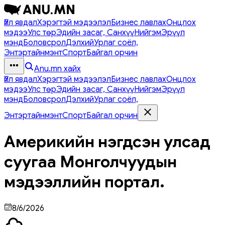
Үйл явдал
Хэрэгтэй мэдээлэл
Бизнес лавлах
Онцлох
мэдээ
Улс төр
Эдийн засаг, Санхүү
Нийгэм
Эрүүл
мэнд
Боловсрол
Дэлхий
Урлаг соёл,
Энтэртайнмэнт
Спорт
Байгал орчин
Anu.mn хайх
Үйл явдал
Хэрэгтэй мэдээлэл
Бизнес лавлах
Онцлох
мэдээ
Улс төр
Эдийн засаг, Санхүү
Нийгэм
Эрүүл
мэнд
Боловсрол
Дэлхий
Урлаг соёл,
Энтэртайнмэнт
Спорт
Байгал орчин
Америкийн нэгдсэн улсад
суугаа Монголчуудын
мэдээллийн портал.
8/6/2026