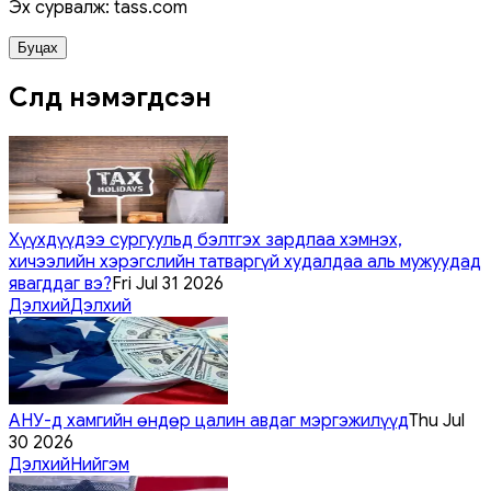
Эх сурвалж: tass.com
Буцах
Сүүлд нэмэгдсэн
Хүүхдүүдээ сургуульд бэлтгэх зардлаа хэмнэх,
хичээлийн хэрэгслийн татваргүй худалдаа аль мужуудад
явагддаг вэ?
Fri Jul 31 2026
Дэлхий
Дэлхий
АНУ-д хамгийн өндөр цалин авдаг мэргэжилүүд
Thu Jul
30 2026
Дэлхий
Нийгэм