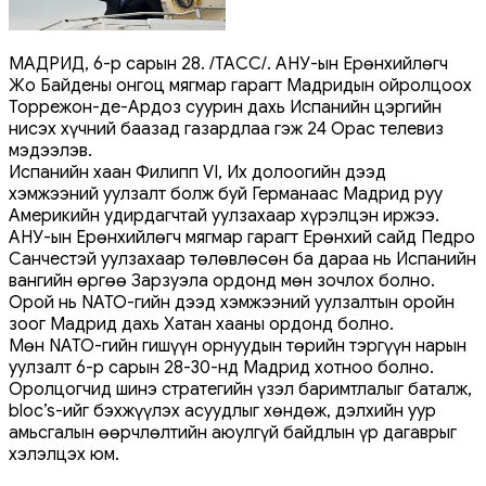
МАДРИД, 6-р сарын 28. /ТАСС/. АНУ-ын Ерөнхийлөгч
Жо Байдены онгоц мягмар гарагт Мадридын ойролцоох
Торрежон-де-Ардоз суурин дахь Испанийн цэргийн
нисэх хүчний баазад газардлаа гэж 24 Орас телевиз
мэдээлэв.
Испанийн хаан Филипп VI, Их долоогийн дээд
хэмжээний уулзалт болж буй Германаас Мадрид руу
Америкийн удирдагчтай уулзахаар хүрэлцэн иржээ.
АНУ-ын Ерөнхийлөгч мягмар гарагт Ерөнхий сайд Педро
Санчестэй уулзахаар төлөвлөсөн ба дараа нь Испанийн
вангийн өргөө Зарзуэла ордонд мөн зочлох болно.
Орой нь NATO-гийн дээд хэмжээний уулзалтын оройн
зоог Мадрид дахь Хатан хааны ордонд болно.
Мөн NATO-гийн гишүүн орнуудын төрийн тэргүүн нарын
уулзалт 6-р сарын 28-30-нд Мадрид хотноо болно.
Оролцогчид шинэ стратегийн үзэл баримтлалыг баталж,
bloc’s-ийг бэхжүүлэх асуудлыг хөндөж, дэлхийн уур
амьсгалын өөрчлөлтийн аюулгүй байдлын үр дагаврыг
хэлэлцэх юм.