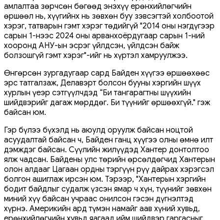
амлалтаа зөрчсөн бөгөөд энэхүү ерөнхийлөгчийн
өршөөл нь, хүүгийнх нь зөвхөн буу зэвсэгтэй холбоотой
хэрэг, татварын гэмт хэрэг төдийгүй "2014 оны нэгдүгээр
сарын 1-нээс 2024 оны арванхоёрдугаар сарын 1-ний
хооронд АНУ-ын эсрэг үйлдсэн, үйлдсэн байж
болзошгүй гэмт хэрэг"-ийг нь хүртэл хамруулжээ.
Өнгөрсөн зургадугаар сард Байден хүүгээ өршөөхөөс
эрс татгалзаж, Делавэрт болсон бууны хэргийн шүүх
хурлын үеэр сэтгүүлчдэд “Би тангарагтны шүүхийн
шийдвэрийг дагаж мөрддөг. Би түүнийг өршөөхгүй." гэж
байсан юм.
Гэр бүлээ бүхэлд нь аюулд оруулж байсан ноцтой
асуудалтай байсан ч, Байден ганц хүүгээ олны өмнө илт
дэмждэг байсан. Сүүлийн жилүүдэд Хантер донтолтоо
ялж чадсан. Байдены улс төрийн өрсөлдөгчид Хантерын
олон алдааг Цагаан ордны тэргүүн рүү дайрах хэрэгсэл
болгон ашиглаж ирсэн юм. Тэрээр, "Хантерын хэргийн
бодит байдлыг судалж үзсэн ямар ч хүн, түүнийг зөвхөн
миний хүү байсан учраас онилсон гэсэн дүгнэлтэд
хүрнэ. Америкийн ард түмэн намайг аав хүний хувьд,
ерөнхийлөгчийн хувьд яагаад ийм шийдвэр гаргасныг