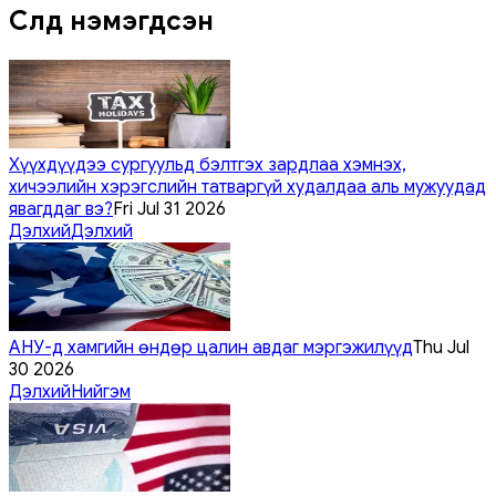
Сүүлд нэмэгдсэн
Хүүхдүүдээ сургуульд бэлтгэх зардлаа хэмнэх,
хичээлийн хэрэгслийн татваргүй худалдаа аль мужуудад
явагддаг вэ?
Fri Jul 31 2026
Дэлхий
Дэлхий
АНУ-д хамгийн өндөр цалин авдаг мэргэжилүүд
Thu Jul
30 2026
Дэлхий
Нийгэм