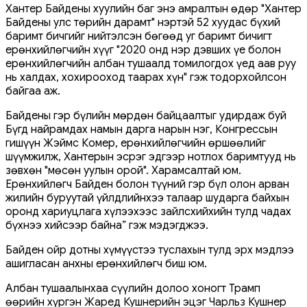
Хантер Байдены хуулийн баг энэ амралтын өдөр "Хантер
Байдены улс төрийн дарамт" нэртэй 52 хуудас бүхий
баримт бичгийг нийтэлсэн бөгөөд уг баримт бичигт
ерөнхийлөгчийн хүүг "2020 онд нэр дэвших үе болон
ерөнхийлөгчийн албан тушаалд томилогдох үед аав руу
нь халдах, хохирооход таарах хүн" гэж тодорхойлсон
байгаа аж.
Байдены гэр бүлийн мөрдөн байцаалтыг удирдаж буй
Бүгд найрамдах намын дарга нарын нэг, Конгрессын
гишүүн Жэймс Комер, ерөнхийлөгчийн өршөөлийг
шүүмжилж, Хантерын эсрэг эдгээр нотлох баримтууд нь
зөвхөн "мөсөн уулын орой". Харамсалтай юм.
Ерөнхийлөгч Байден болон түүний гэр бүл олон арван
жилийн буруутай үйлдлийнхээ талаар шударга байхын
оронд хариуцлага хүлээхээс зайлсхийхийн тулд чадах
бүхнээ хийсээр байна” гэж мэдэгджээ.
Байден ойр дотны хүмүүстээ туслахын тулд эрх мэдлээ
ашигласан анхны ерөнхийлөгч биш юм.
Албан тушаалынхаа сүүлийн долоо хоногт Трамп
өөрийн хүргэн Жаред Кушнерийн эцэг Чарльз Кушнер