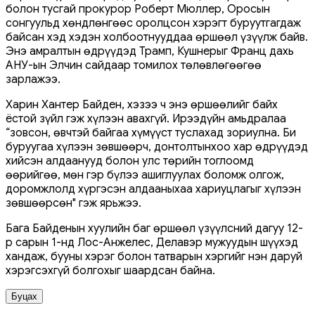
болон тусгай прокурор Роберт Мюллер, Оросын
сонгуульд хөндлөнгөөс оролцсон хэрэгт буруутгагдаж
байсан хэд хэдэн холбоотнууддаа өршөөл үзүүлж байв.
Энэ амралтын өдрүүдэд Трамп, Кушнерыг Франц дахь
АНУ-ын Элчин сайдаар томилох төлөвлөгөөгөө
зарлажээ.
Харин Хантер Байден, хэзээ ч энэ өршөөлийг байх
ёстой зүйл гэж хүлээн авахгүй. Ирээдүйн амьдралаа
“зовсон, өвчтэй байгаа хүмүүст туслахад зориулна. Би
буруугаа хүлээн зөвшөөрч, донтолтынхоо хар өдрүүдэд
хийсэн алдаанууд болон улс төрийн тоглоомд
өөрийгөө, мөн гэр бүлээ ашиглуулах боломж олгож,
доромжлолд хүргэсэн алдааныхаа хариуцлагыг хүлээн
зөвшөөрсөн" гэж ярьжээ.
Бага Байденын хуулийн баг өршөөл үзүүлсний дагуу 12-
р сарын 1-нд Лос-Анжелес, Делавэр мужуудын шүүхэд
хандаж, бууны хэрэг болон татварын хэргийг нэн даруй
хэрэгсэхгүй болгохыг шаардсан байна.
Буцах