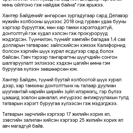
минь ойлгоно гэж найдаж байна" гэж ярьжээ.
Хантер Байденийг өнгөрсөн зургадугаар сард Делавэр
мужийн холбооны шүүхээс 2018 онд гурван удаа бууны
хэргээр буруутгаж, мөн хар тамхи хэрэглэдэггүй,
донтолтгүй гэж худал хэлсэн гэж прокурорууд
мэдэгдсэн. Түүнчилэн, түүнийг хамгийн багадаа 1.4 сая
долларын татвараас зайлсхийсэн хэмээх Калифорнид
болсон хэргийн шүүх хурал есдүгээр сард болох
байсан. Гэвч тэрээр тангарагтны шүүгчдийн сонгон
шалгаруулалт эхлэхээс хэдхэн цагийн өмнө гэм
буруугаа хүлээн зөвшөөрсөн юм.
Хантер Байден, түүний буутай холбоотой шүүх хурал
дээр, хар тамхины донтолттынх нь талаар дуулиан
шуугиантай нарийн ширийн зүйл илэрмэгц, гэр бүлээ
цаашид зовлон шаналал, ичгүүрээс ангижруулахын тулд
татварын хэрэгт буруугаа хүлээсэн гэж мэдэгджээ.
Татварын зөрчлийн хэргээр 17 жилийн хорих ял,
зэвсгийн залилан хийсэн хэргээр 25 жилийн хорих ял
авч магадгүй байв.