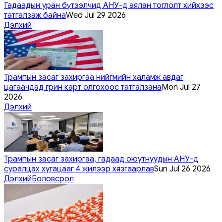
Гадаадын уран бүтээлчид АНУ-д аялан тоглолт хийхээс
татгалзаж байна
Wed Jul 29 2026
Дэлхий
Трампын засаг захиргаа нийгмийн халамж авдаг
цагаачдад грин карт олгохоос татгалзана
Mon Jul 27
2026
Дэлхий
Трампын засаг захиргаа, гадаад оюутнуудын АНУ-д
суралцах хугацааг 4 жилээр хязгаарлав
Sun Jul 26 2026
Дэлхий
Боловсрол