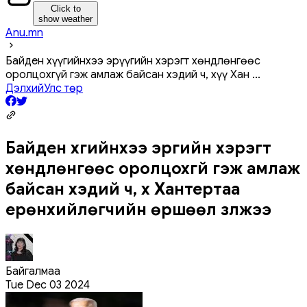
Click to
show weather
Anu.mn
Байден хүүгийнхээ эрүүгийн хэрэгт хөндлөнгөөс
оролцохгүй гэж амлаж байсан хэдий ч, хүү Хан
...
Дэлхий
Улс төр
Байден хүүгийнхээ эрүүгийн хэрэгт
хөндлөнгөөс оролцохгүй гэж амлаж
байсан хэдий ч, хүү Хантертаа
ерөнхийлөгчийн өршөөл үзүүлжээ
Байгалмаа
Tue Dec 03 2024