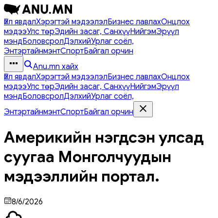
Үйл явдал
Хэрэгтэй мэдээлэл
Бизнес лавлах
Онцлох
мэдээ
Улс төр
Эдийн засаг, Санхүү
Нийгэм
Эрүүл
мэнд
Боловсрол
Дэлхий
Урлаг соёл,
Энтэртайнмэнт
Спорт
Байгал орчин
Anu.mn хайх
Үйл явдал
Хэрэгтэй мэдээлэл
Бизнес лавлах
Онцлох
мэдээ
Улс төр
Эдийн засаг, Санхүү
Нийгэм
Эрүүл
мэнд
Боловсрол
Дэлхий
Урлаг соёл,
Энтэртайнмэнт
Спорт
Байгал орчин
Америкийн нэгдсэн улсад
суугаа Монголчуудын
мэдээллийн портал.
8/6/2026