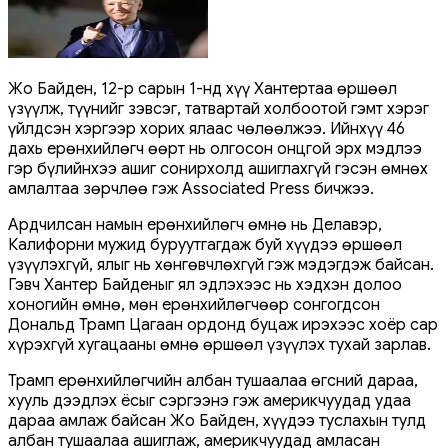
Жо Байден, 12-р сарын 1-нд хүү Хантертаа өршөөл
үзүүлж, түүнийг зэвсэг, татвартай холбоотой гэмт хэрэг
үйлдсэн хэргээр хорих ялаас чөлөөлжээ. Ийнхүү 46
дахь ерөнхийлөгч өөрт нь олгосон онцгой эрх мэдлээ
гэр бүлийнхээ ашиг сонирхолд ашиглахгүй гэсэн өмнөх
амлалтаа зөрчлөө гэж Associated Press бичжээ.
Ардчилсан намын ерөнхийлөгч өмнө нь Делавэр,
Калифорни мужид буруутгагдаж буй хүүдээ өршөөл
үзүүлэхгүй, ялыг нь хөнгөвчлөхгүй гэж мэдэгдэж байсан.
Гэвч Хантер Байденыг ял эдлэхээс нь хэдхэн долоо
хоногийн өмнө, мөн ерөнхийлөгчөөр сонгогдсон
Дональд Трамп Цагаан ордонд буцаж ирэхээс хоёр сар
хүрэхгүй хугацааны өмнө өршөөл үзүүлэх тухай зарлав.
Трамп ерөнхийлөгчийн албан тушаалаа өгсний дараа,
хууль дээдлэх ёсыг сэргээнэ гэж америкчуудад удаа
дараа амлаж байсан Жо Байден, хүүдээ туслахын тулд
албан тушаалаа ашиглаж, америкчуудад амласан