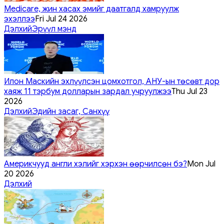
Medicare, жин хасах эмийг даатгалд хамруулж
эхэллээ
Fri Jul 24 2026
Дэлхий
Эрүүл мэнд
Илон Маскийн эхлүүлсэн цомхотгол, АНУ-ын төсөвт дор
хаяж 11 тэрбум долларын зардал учруулжээ
Thu Jul 23
2026
Дэлхий
Эдийн засаг, Санхүү
Америкчууд англи хэлийг хэрхэн өөрчилсөн бэ?
Mon Jul
20 2026
Дэлхий