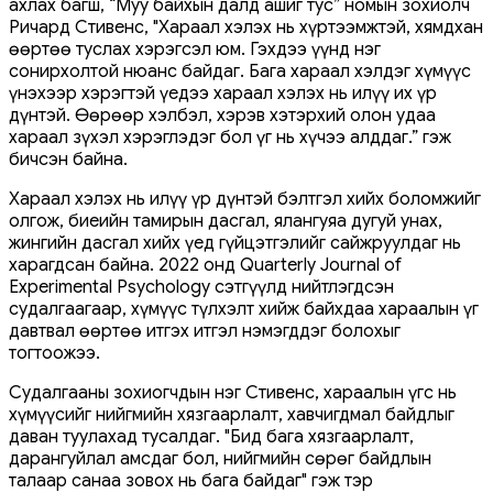
ахлах багш, “Муу байхын далд ашиг тус” номын зохиолч
Ричард Стивенс, "Хараал хэлэх нь хүртээмжтэй, хямдхан
өөртөө туслах хэрэгсэл юм. Гэхдээ үүнд нэг
сонирхолтой нюанс байдаг. Бага хараал хэлдэг хүмүүс
үнэхээр хэрэгтэй үедээ хараал хэлэх нь илүү их үр
дүнтэй. Өөрөөр хэлбэл, хэрэв хэтэрхий олон удаа
хараал зүхэл хэрэглэдэг бол үг нь хүчээ алддаг.” гэж
бичсэн байна.
Хараал хэлэх нь илүү үр дүнтэй бэлтгэл хийх боломжийг
олгож, биеийн тамирын дасгал, ялангуяа дугуй унах,
жингийн дасгал хийх үед гүйцэтгэлийг сайжруулдаг нь
харагдсан байна. 2022 онд Quarterly Journal of
Experimental Psychology сэтгүүлд нийтлэгдсэн
судалгаагаар, хүмүүс түлхэлт хийж байхдаа хараалын үг
давтвал өөртөө итгэх итгэл нэмэгддэг болохыг
тогтоожээ.
Судалгааны зохиогчдын нэг Стивенс, хараалын үгс нь
хүмүүсийг нийгмийн хязгаарлалт, хавчигдмал байдлыг
даван туулахад тусалдаг. "Бид бага хязгаарлалт,
дарангуйлал амсдаг бол, нийгмийн сөрөг байдлын
талаар санаа зовох нь бага байдаг" гэж тэр