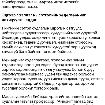
тайлбарлаад, энэ нь өөртөө итгэх итгэлийг
нэмэгдүүлдэг гэжээ.
Эдгээр үг хэллэг нь сэтгэлийн хөдөлгөөнийг
зохицуулж чаддаг
Нийгмийн сэтгэл судлалын Европын сэтгүүлд
нийтлэгдсэн судалгаагаар, хүмүүс нийгмээс үүдэлтэй
бухимдах үедээ, хоёр минутын турш хараалын үг хэллэг
хэрэглэхэд, тэдний дургүйцэл, нийгмийн стресс нь,
төвийг сахисан үг хэллэгтэй хүмүүстэй харьцуулахад
хамаагүй бага байгааг тогтоож байжээ.
Мөн өөр нэг судалгаагаар, жолооч нар замын
хөдөлгөөнд оролцох үедээ, бусад жолооч нар дүрэм
зөрчиж хөдөлгөөнд нь саад учируулах болон буруу
байрлуулсан машинаас үүдэн явж чадахаа больсон
үедээ харааж зүхэх нь, уур хилэнгээ даван туулж, сэтгэл
санааны тэнцвэртэй байдалд хурдан эргэж ороход
тусалдаг болохыг тогтоож байв.
Массачусетсийн Либерал урлагийн коллежийн сэтгэл
судлалын гавъяат профессор, “Америкт яагаад бид