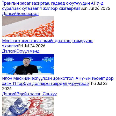
Трампын засаг захиргаа, гадаад оюутнуудын АНУ-д
суралцах хугацааг 4 жилээр хязгаарлав
Sun Jul 26 2026
Дэлхий
Боловсрол
Medicare, жин хасах эмийг даатгалд хамруулж
эхэллээ
Fri Jul 24 2026
Дэлхий
Эрүүл мэнд
Илон Маскийн эхлүүлсэн цомхотгол, АНУ-ын төсөвт дор
хаяж 11 тэрбум долларын зардал учруулжээ
Thu Jul 23
2026
Дэлхий
Эдийн засаг, Санхүү