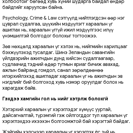
холбоотой" бөгөөд хувь хүний ​​шударга байдал өндөр
байдгийг харуулсан байна.
Psychology, Crime & Law сэтгүүлд нийтлэгдсэн өөр нэг
цуврал судалгаа, шүүхийн мэдүүлэгт хараалын үг
ашиглах нь, хараалын үггүй ижил мэдүүлгээс илүү
үнэмшилтэй болгодог болохыг тогтоожээ.
Зөв нөхцөлд хараалын үг хэлэх нь, нийгмийн харилцааг
бэхжүүлэхэд тусалдаг. Шинэ Зеландын савангийн
үйлдвэрийн ажилчдын дунд хийсэн судалгаагаар,
судлаачид тэдний өдөр тутмын яриаг бичиж авахад,
ажлын байранд гомдол, санал зөрөлдөөнөө
илэрхийлэхэд ашигладаг хараалын үг нь ажилчдын эв
нэгдлийг бий болгоход хувь нэмэр оруулдаг болох нь
харагдаж байв.
Гэхдээ хамгийн гол нь үүнийг хэтрүүлж болохгүй
Хэтэрхий хараалын үг хэрэглэдэг хүмүүс ууртай,
дайсагналтай, түрэмгий гэж ойлгогддог тул хараалын үг
хэрэглэхдээ ихээхэн болгоомжтой бай хэрэгтэй байдаг.
Жэйгийн хэлснээр хараалын үг хэрэглэх ёс зүй нь,