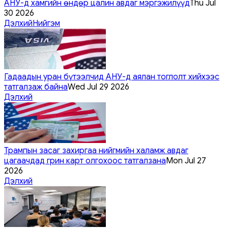
АНУ-д хамгийн өндөр цалин авдаг мэргэжилүүд
Thu Jul
30 2026
Дэлхий
Нийгэм
Гадаадын уран бүтээлчид АНУ-д аялан тоглолт хийхээс
татгалзаж байна
Wed Jul 29 2026
Дэлхий
Трампын засаг захиргаа нийгмийн халамж авдаг
цагаачдад грин карт олгохоос татгалзана
Mon Jul 27
2026
Дэлхий