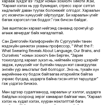
харааж зүхдэг вэ” гэдэг номын зохиолч Тимоти Жэй,
"Хараал хэлэх нь уур бухимдал, стресс зэрэг сэтгэл
хөдлөлийг даван туулах боломжийг олгодог. Хараалын
үгс ихэвчлэн хүмүүсийг ойртуулдаг. Би хараалын үгийг
багаж хэрэгсэл гэж боддог." гэж бичсэн байдаг.
Зөв ашигласан хараал нийгэмд санаанд оромгүй үр
өгөөж авчирдаг байх магадлалтай.
Сан Диегогийн Калифорнийн Их Сургуулийн танин
мэдэхүйн шинжлэх ухааны профессор, " What the F:
What Swearing Reveals About Language, Our Brains, and
Ourselves " номын зохиогч Бен Берген, "Зарим
тохиолдолд хараал зүхэл нь, нийгмийн хорио цээрийг
эвдэж, хүмүүсийг нэг бүлгийн гишүүн мэт санагдуулах
энгийн уур амьсгалыг бий болгодог. Энэ нь, тухайн хүн
өөрийнхөө юу бодож байгаагаа илэрхийлж байгаа
учраас бусдад, шударга байна гэсэн итгэл төрүүлдэг”
гэж үздэгээ бичжээ.
Мөн эдгээр судалгаанууд, хараалын үг хэллэг, шударга
байдлын хооронд эерэг хамаарал байгааг мөн, "Хараал
хэлэх нь худал хэлэх, хууран мэхлэлттэй бага