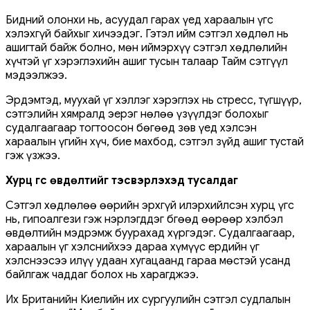
Бидний олонхи нь, асуудал гарах үед хараалын үгс
хэлэхгүй байхыг хичээдэг. Гэтэл ийм сэтгэл хөдлөл нь
ашигтай байж болно, мөн иймэрхүү сэтгэл хөдлөлийн
хүчтэй үг хэрэглэхийн ашиг тусын талаар Тайм сэтгүүл
мэдээлжээ.
Эрдэмтэд, муухай үг хэллэг хэрэглэх нь стресс, түгшүүр,
сэтгэлийн хямралд эерэг нөлөө үзүүлдэг болохыг
судалгаагаар тогтоосон бөгөөд зөв үед хэлсэн
хараалын үгийн хүч, бие махбод, сэтгэл зүйд ашиг тустай
гэж үзжээ.
Хурц үгс өвдөлтийг тэсвэрлэхэд тусалдаг
Сэтгэл хөдлөлөө өөрийн эрхгүй илэрхийлсэн хурц үгс
нь, гипоалгези гэж нэрлэгддэг бгөөд өөрөөр хэлбэл
өвдөлтийн мэдрэмж буурахад хүргэдэг. Судалгаагаар,
хараалын үг хэлснийхээ дараа хүмүүс ердийн үг
хэлснээсээ илүү удаан хугацаанд гараа мөстэй усанд
байлгаж чаддаг болох нь харагджээ.
Их Британийн Киелийн их сургуулийн сэтгэл судлалын