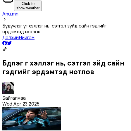
Click to
show weather
Anu.mn
Бүдүүлэг үг хэллэг нь, сэтгэл зүйд сайн гэдгийг
эрдэмтэд нотлов
Дэлхий
Нийгэм
Бүдүүлэг үг хэллэг нь, сэтгэл зүйд сайн
гэдгийг эрдэмтэд нотлов
Байгалмаа
Wed Apr 23 2025