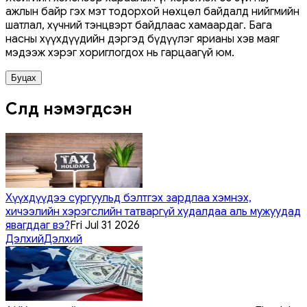
ажлын байр гэх мэт тодорхой нөхцөл байдалд нийгмийн
шатлал, хүчний тэнцвэрт байдлаас хамаардаг. Бага
насны хүүхдүүдийн дэргэд бүдүүлэг ярианы хэв маяг
мэдээж хэрэг хориглогдох нь гарцаагүй юм.
Буцах
Сүүлд нэмэгдсэн
Хүүхдүүдээ сургуульд бэлтгэх зардлаа хэмнэх,
хичээлийн хэрэгслийн татваргүй худалдаа аль мужуудад
явагддаг вэ?
Fri Jul 31 2026
Дэлхий
Дэлхий