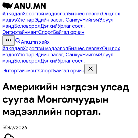
Үйл явдал
Хэрэгтэй мэдээлэл
Бизнес лавлах
Онцлох
мэдээ
Улс төр
Эдийн засаг, Санхүү
Нийгэм
Эрүүл
мэнд
Боловсрол
Дэлхий
Урлаг соёл,
Энтэртайнмэнт
Спорт
Байгал орчин
Anu.mn хайх
Үйл явдал
Хэрэгтэй мэдээлэл
Бизнес лавлах
Онцлох
мэдээ
Улс төр
Эдийн засаг, Санхүү
Нийгэм
Эрүүл
мэнд
Боловсрол
Дэлхий
Урлаг соёл,
Энтэртайнмэнт
Спорт
Байгал орчин
Америкийн нэгдсэн улсад
суугаа Монголчуудын
мэдээллийн портал.
8/7/2026