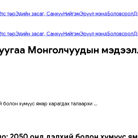
Улс төр
Эдийн засаг, Санхүү
Нийгэм
Эрүүл мэнд
Боловсрол
Д
Улс төр
Эдийн засаг, Санхүү
Нийгэм
Эрүүл мэнд
Боловсрол
Д
уугаа Монголчуудын мэдээл
й болон хүмүүс ямар харагдах талаархи
...
лно: 2050 онд дэлхий болон хүмүүс ям