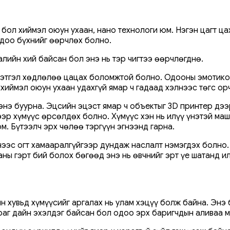
 бол хиймэл оюун ухаан, нано технологи юм. Нэгэн цагт ц
одоо бүхнийг өөрчлөх болно.
алийн хий байсан бол энэ нь тэр чигтээ өөрчлөгднө.
этгэл хөдлөлөө цацах боломжтой болно. Одооны эмотикон 
хиймэл оюун ухаан удахгүй ямар ч гадаад хэлнээс төгс ор
энэ буурна. Эцсийн эцэст ямар ч объектыг 3D принтер дээ
дээр хүмүүс өрсөлдөх болно. Хүмүүс хэн нь илүү үнэтэй ма
. Бүтээлч эрх чөлөө тэргүүн эгнээнд гарна.
ээс огт хамааралгүйгээр дундаж наслалт нэмэгдэх болно.
ы гэрт бий болох бөгөөд энэ нь өвчнийг эрт үе шатанд ил
н хувьд хүмүүсийг аргалах нь улам хэцүү болж байна. Энэ
раг дайн эхэлдэг байсан бол одоо эрх баригчдын аливаа м