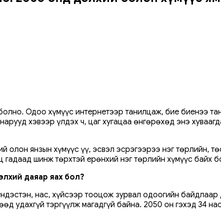
 болно. Одоо хүмүүс интернетээр танилцаж, бие биенээ та
арууд хэвээр үлдэх ч, цаг хугацаа өнгөрөхөд энэ хуваагд
ий олон янзын хүмүүс үү, эсвэл эсрэгээрээ нэг төрлийн, т
өц гадаад шинж төрхтэй ерөнхий нэг төрлийн хүмүүс байх б
элхий даяар яах бол?
 үндэстэн, нас, хүйсээр тооцож зурвал одоогийн байдлаар 
өд удахгүй тэргүүлж магадгүй байна. 2050 он гэхэд 34 на