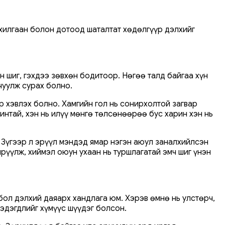
ахилгаан болон дотоод шаталтат хөдөлгүүр дэлхийг
шиг, гэхдээ зөвхөн бодитоор. Нөгөө талд байгаа хүн
чуулж сурах болно.
р хэвлэх болно. Хамгийн гол нь сонирхолтой загвар
шинтай, хэн нь илүү мөнгө төлсөнөөрөө бус харин хэн нь
 Зүгээр л эрүүл мэндэд ямар нэгэн аюул заналхийлсэн
рүүлж, хиймэл оюун ухаан нь туршлагатай эмч шиг үнэн
 бол дэлхий даяарх хандлага юм. Хэрэв өмнө нь улстөрч,
эдэгдлийг хүмүүс шүүдэг болсон.