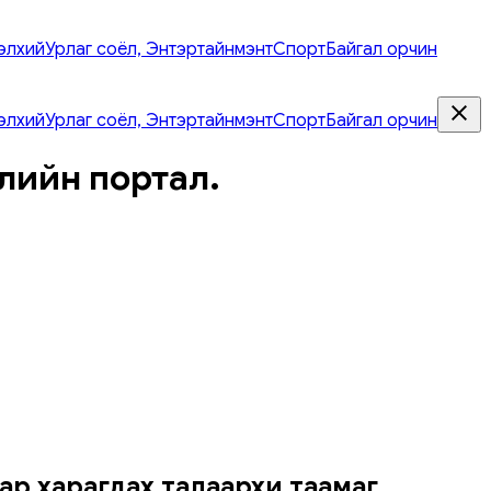
элхий
Урлаг соёл, Энтэртайнмэнт
Спорт
Байгал орчин
элхий
Урлаг соёл, Энтэртайнмэнт
Спорт
Байгал орчин
лийн портал.
ар харагдах талаархи таамаг.