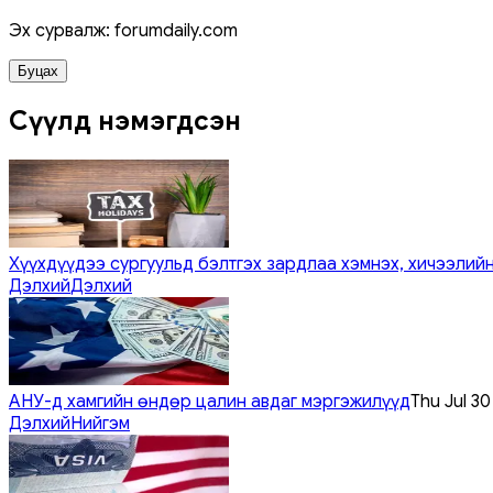
Эх сурвалж: forumdaily.com
Буцах
Сүүлд нэмэгдсэн
Хүүхдүүдээ сургуульд бэлтгэх зардлаа хэмнэх, хичээлийн
Дэлхий
Дэлхий
АНУ-д хамгийн өндөр цалин авдаг мэргэжилүүд
Thu Jul 3
Дэлхий
Нийгэм