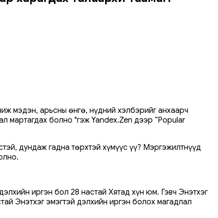
ниж мэдэн, арьсны өнгө, нүдний хэлбэрийг анхаарч
ал мартагдах болно "гэж Yandex.Zen дээр “Popular
өстэй, дундаж гадна төрхтэй хүмүүс үү? Мэргэжилтнүүд
олно.
дэлхийн иргэн бол 28 настай Хятад хүн юм. Гэвч Энэтхэг
стай Энэтхэг эмэгтэй дэлхийн иргэн болох магадлал