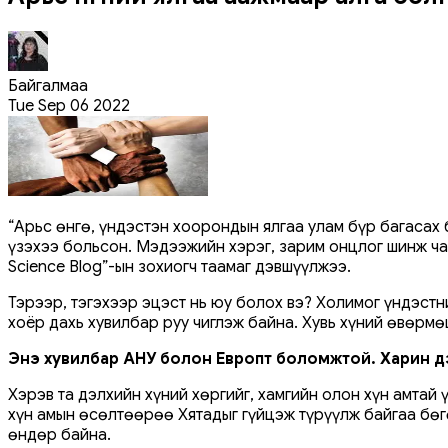
Байгалмаа
Tue Sep 06 2022
“Арьс өнгө, үндэстэн хоорондын ялгаа улам бүр багасах
үзэхээ больсон. Мэдээжийн хэрэг, зарим онцлог шинж чан
Science Blog”-ын зохиогч таамаг дэвшүүлжээ.
Тэрээр, тэгэхээр эцэст нь юу болох вэ? Холимог үндэстн
хоёр дахь хувилбар руу чиглэж байна. Хувь хүний ​​өвөрм
Энэ хувилбар АНУ болон Европт боломжтой. Харин д
Хэрэв та дэлхийн хүний хөргийг, хамгийн олон хүн амтай
хүн амын өсөлтөөрөө Хятадыг гүйцэж түрүүлж байгаа бөгө
өндөр байна.