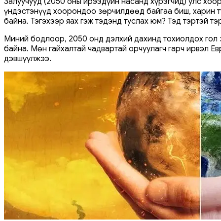
Залуучууд (2050 оны ирээдүйн насанд хүрэгчид) улс хоо
үндэстэнүүд хоорондоо зөрчилдөөд байгаа биш, харин т
байна. Тэгэхээр яах гэж тэдэнд туслах юм? Тэд тэртэй тэ
Миний бодлоор, 2050 онд дэлхий дахинд тохиолдох гол з
байна. Мөн гайхалтай чадвартай орчуулагч гарч ирвэл Ев
дэвшүүлжээ.