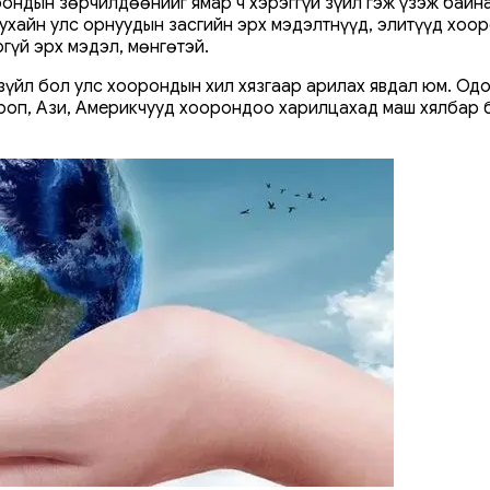
рондын зөрчилдөөнийг ямар ч хэрэггүй зүйл гэж үзэж байн
ухайн улс орнуудын засгийн эрх мэдэлтнүүд, элитүүд хоо
ргүй эрх мэдэл, мөнгөтэй.
үйл бол улс хоорондын хил хязгаар арилах явдал юм. Одо
роп, Ази, Америкчууд хоорондоо харилцахад маш хялбар бо