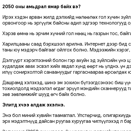
2050 оны амьдрал ямар байх вэ?
Ирэх хэдэн арван жилд дэлхийд нөлөөлөх гол хүчин зүйл
орвонгоор нь эргүүлж байсны адил эдгээр технологууд 
Хэрэв өмнө нь эрчим хүчний гол нөөц нь газрын тос, байг
Харилцааны саад бэрхшээл арилна. Интернет дээр бид с
таны юу мэдэрч байгааг ойлгох болно. Мэдээжийн хэрэг, 
Дэлгүүрт хэрэглээний болон гэр ахуйн эд зүйлсийн үнэ ц
худалдаж авах эсвэл хийх явдал хүнд өөрт нь үлднэ. Үүн 
илүү сонирхолтой санаануудыг гаргаснаараа өрсөлдөх юм
Дашрамд хэлэхэд, шинэ эм зохион бүтээгдсэнээс биш үүн
тохиолдолд мэдээлэл өгдөг эрүүл мэндийн сканнерууд тан
зөв зөвлөмжийг шууд өгч байх болно.
Элитүүд хүчээ алдаж эхэлнэ.
Энэ бол миний хувийн таамаглал. Улстөрчид, олигархиуды
эрх мэдэлтнүүд дайсан руугаа хуруугаа чиглүүлэхэд л ба