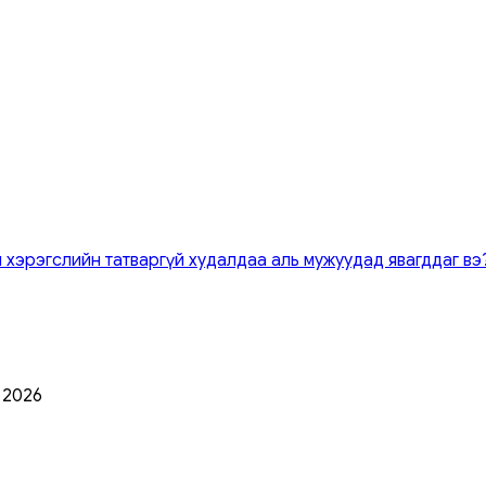
 хэрэгслийн татваргүй худалдаа аль мужуудад явагддаг вэ
0 2026