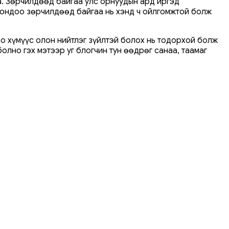
а. Зөрчилдөөд байгаа улс орнуудын ард иргэд
рондоо зөрчилдөөд байгаа нь хэнд ч ойлгомжтой болж
о хүмүүс олон нийтлэг зүйлтэй болох нь тодорхой болж
лно гэх мэтээр уг блогчин тун өөдрөг санаа, таамаг