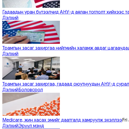
Гадаадын уран бүтээлчид АНУ-д аялан тоглолт хийхээс т
Дэлхий
Трампын засаг захиргаа нийгмийн халамж авдаг цагаачдад
Дэлхий
Трампын засаг захиргаа, гадаад оюутнуудын АНУ-д сурал
Дэлхий
Боловсрол
Medicare, жин хасах эмийг даатгалд хамруулж эхэллээ
Fri
Дэлхий
Эрүүл мэнд