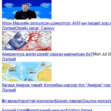
Илон Маскийн эхлүүлсэн цомхотгол, АНУ-ын төсөвт дор 
Дэлхий
Эдийн засаг, Санхүү
Америкчууд англи хэлийг хэрхэн өөрчилсөн бэ?
Mon Jul 2
Дэлхий
Яагаад Америк тивийг Колумбын нэрээр бус "Америк" гэж
Дэлхий
Үйл явдал
Хэрэгтэй мэдээлэл
Бизнес лавлах
Онцлох мэдээ
Бидний тухай
Үйлчилгээний нөхцөл
Холбоо барих