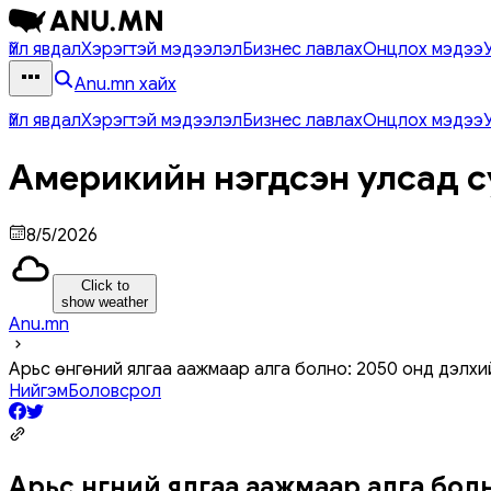
Үйл явдал
Хэрэгтэй мэдээлэл
Бизнес лавлах
Онцлох мэдээ
Anu.mn хайх
Үйл явдал
Хэрэгтэй мэдээлэл
Бизнес лавлах
Онцлох мэдээ
Америкийн нэгдсэн улсад с
8/5/2026
Click to
show weather
Anu.mn
Арьс өнгөний ялгаа аажмаар алга болно: 2050 онд дэлхи
Нийгэм
Боловсрол
Арьс өнгөний ялгаа аажмаар алга бо