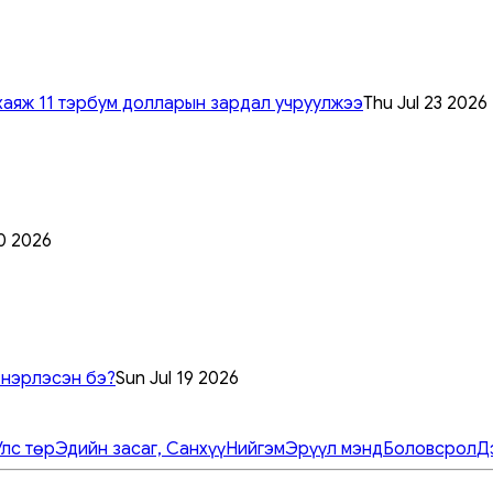
хаяж 11 тэрбум долларын зардал учруулжээ
Thu Jul 23 2026
0 2026
 нэрлэсэн бэ?
Sun Jul 19 2026
Улс төр
Эдийн засаг, Санхүү
Нийгэм
Эрүүл мэнд
Боловсрол
Д