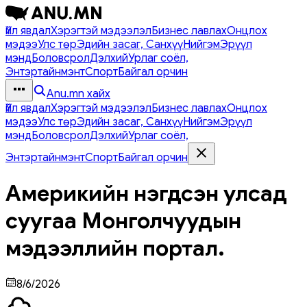
Үйл явдал
Хэрэгтэй мэдээлэл
Бизнес лавлах
Онцлох
мэдээ
Улс төр
Эдийн засаг, Санхүү
Нийгэм
Эрүүл
мэнд
Боловсрол
Дэлхий
Урлаг соёл,
Энтэртайнмэнт
Спорт
Байгал орчин
Anu.mn хайх
Үйл явдал
Хэрэгтэй мэдээлэл
Бизнес лавлах
Онцлох
мэдээ
Улс төр
Эдийн засаг, Санхүү
Нийгэм
Эрүүл
мэнд
Боловсрол
Дэлхий
Урлаг соёл,
Энтэртайнмэнт
Спорт
Байгал орчин
Америкийн нэгдсэн улсад
суугаа Монголчуудын
мэдээллийн портал.
8/6/2026