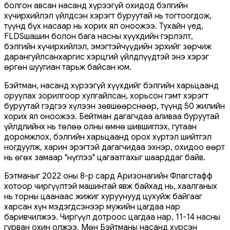
болгон авсан насанд хүрээгүй охидод бэлгийн
хүчирхийлэл үйлдсэн хэрэгт буруутай нь тогтоогдож,
түүнд бүх насаар нь хорих ял оноожээ. Тухайн үед,
FLDSшашин болон бага насны хүүхдийн гэрлэлт,
бэлгийн хүчирхийлэл, эмэгтэйчүүдийн эрхийг зөрчиж
дарангуйлсанхаргис хэрцгий үйлдлүүдтэй энэ хэрэг
өргөн шуугиан тарьж байсан юм.
Бэйтман, насанд хүрээгүй хүүхдийг бэлгийн харьцаанд
оруулах зорилгоор хулгайлсан, хорьсон гэмт хэрэгт
буруутай гэдгээ хүлээн зөвшөөрснөөр, түүнд 50 жилийн
хорих ял оноожээ. Бейтман дагагчдаа аливаа буруутай
үйлдлийнх нь төлөө олны өмнө шившиглэх, гутаан
доромжлох, бэлгийн харьцаанд орох хүртэл шийтгэл
ногдуулж, харин эрэгтэй дагагчидаа эхнэр, охидоо өөрт
нь өгөх замаар "нүглээ" цагаатгахыг шаарддаг байв.
Бэтманыг 2022 оны 8-р сард Аризонагийн Флагстафф
хотоор чиргүүлтэй машинтай явж байхад нь, хаалганых
нь торны цаанаас жижиг хуруунууд цухуйж байгааг
харсан хүн мэдэгдсэнээр мужийн цагдаа нар
баривчилжээ. Чиргүүл дотроос цагдаа нар, 11-14 насны
гурван охин олжээ. Мөн Бэйтманы насанд хүрсэн