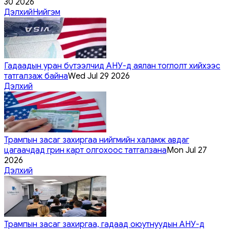
30 2026
Дэлхий
Нийгэм
Гадаадын уран бүтээлчид АНУ-д аялан тоглолт хийхээс
татгалзаж байна
Wed Jul 29 2026
Дэлхий
Трампын засаг захиргаа нийгмийн халамж авдаг
цагаачдад грин карт олгохоос татгалзана
Mon Jul 27
2026
Дэлхий
Трампын засаг захиргаа, гадаад оюутнуудын АНУ-д