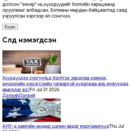
долоон "эхнэр" нь,хүүхдүүдийг бэлгийн харьцаанд
оруулахыг албадсан, Бэтманы мөрдөн байцаалтад саад
учруулсан хэргээр ял сонсчээ.
Буцах
Сүүлд нэмэгдсэн
Хүүхдүүдээ сургуульд бэлтгэх зардлаа хэмнэх,
хичээлийн хэрэгслийн татваргүй худалдаа аль мужуудад
явагддаг вэ?
Fri Jul 31 2026
Дэлхий
Дэлхий
АНУ-д хамгийн өндөр цалин авдаг мэргэжилүүд
Thu Jul