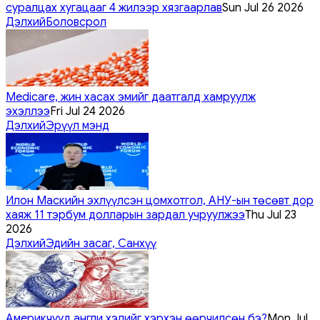
суралцах хугацааг 4 жилээр хязгаарлав
Sun Jul 26 2026
Дэлхий
Боловсрол
Medicare, жин хасах эмийг даатгалд хамруулж
эхэллээ
Fri Jul 24 2026
Дэлхий
Эрүүл мэнд
Илон Маскийн эхлүүлсэн цомхотгол, АНУ-ын төсөвт дор
хаяж 11 тэрбум долларын зардал учруулжээ
Thu Jul 23
2026
Дэлхий
Эдийн засаг, Санхүү
Америкчууд англи хэлийг хэрхэн өөрчилсөн бэ?
Mon Jul