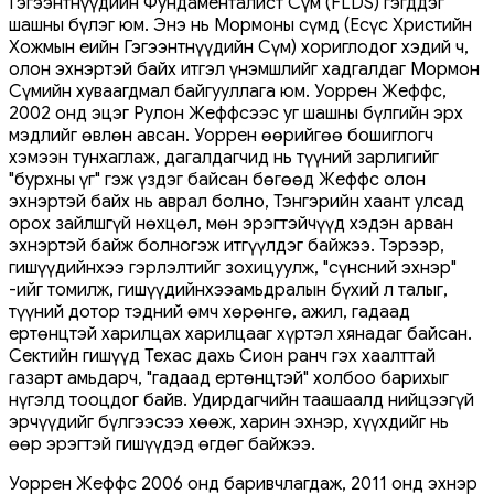
Гэгээнтнүүдийн Фундаменталист Сүм (FLDS) гэгддэг
шашны бүлэг юм. Энэ нь Мормоны сүмд (Есүс Христийн
Хожмын Үеийн Гэгээнтнүүдийн Сүм) хориглодог хэдий ч,
олон эхнэртэй байх итгэл үнэмшлийг хадгалдаг Мормон
Сүмийн хуваагдмал байгууллага юм. Уоррен Жеффс,
2002 онд эцэг Рулон Жеффсээс уг шашны бүлгийн эрх
мэдлийг өвлөн авсан. Уоррен өөрийгөө бошиглогч
хэмээн тунхаглаж, дагалдагчид нь түүний зарлигийг
"бурхны үг" гэж үздэг байсан бөгөөд Жеффс олон
эхнэртэй байх нь аврал болно, Тэнгэрийн хаант улсад
орох зайлшгүй нөхцөл, мөн эрэгтэйчүүд хэдэн арван
эхнэртэй байж болногэж итгүүлдэг байжээ. Тэрээр,
гишүүдийнхээ гэрлэлтийг зохицуулж, "сүнсний эхнэр"
-ийг томилж, гишүүдийнхээамьдралын бүхий л талыг,
түүний дотор тэдний өмч хөрөнгө, ажил, гадаад
ертөнцтэй харилцах харилцааг хүртэл хянадаг байсан.
Сектийн гишүүд Техас дахь Сион ранч гэх хаалттай
газарт амьдарч, "гадаад ертөнцтэй" холбоо барихыг
нүгэлд тооцдог байв. Удирдагчийн таашаалд нийцээгүй
эрчүүдийг бүлгээсээ хөөж, харин эхнэр, хүүхдийг нь
өөр эрэгтэй гишүүдэд өгдөг байжээ.
Уоррен Жеффс 2006 онд баривчлагдаж, 2011 онд эхнэр