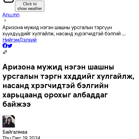
Click to
show weather
Anu.mn
Аризона мужид нэгэн шашны урсгалын тэргүүн
хүүхдүүдийг хулгайлж, насанд хүрэгчидтэй бэлгий
...
Нийгэм
Дэлхий
Аризона мужид нэгэн шашны
урсгалын тэргүүн хүүхдүүдийг хулгайлж,
насанд хүрэгчидтэй бэлгийн
харьцаанд орохыг албаддаг
байжээ
Байгалмаа
Thu Dec 19 2024