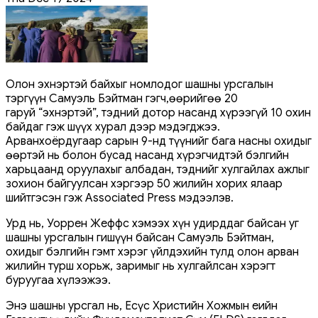
Олон эхнэртэй байхыг номлодог шашны урсгалын
тэргүүн Самуэль Бэйтман гэгч,өөрийгөө 20
гаруй “эхнэртэй”, тэдний дотор насанд хүрээгүй 10 охин
байдаг гэж шүүх хурал дээр мэдэгджээ.
Арванхоёрдугаар сарын 9-нд түүнийг бага насны охидыг
өөртэй нь болон бусад насанд хүрэгчидтэй бэлгийн
харьцаанд оруулахыг албадан, тэднийг хулгайлах ажлыг
зохион байгуулсан хэргээр 50 жилийн хорих ялаар
шийтгэсэн гэж Associated Press мэдээлэв.
Урд нь, Уоррен Жеффс хэмээх хүн удирддаг байсан уг
шашны урсгалын гишүүн байсан Самуэль Бэйтман,
охидыг бэлгийн гэмт хэрэг үйлдэхийн тулд олон арван
жилийн турш хорьж, заримыг нь хулгайлсан хэрэгт
буруугаа хүлээжээ.
Энэ шашны урсгал нь, Есүс Христийн Хожмын Үеийн