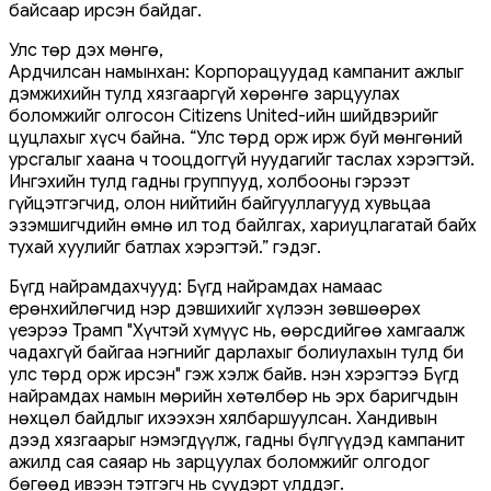
байсаар ирсэн байдаг.
Улс төр дэх мөнгө,
Ардчилсан намынхан: Корпорацуудад кампанит ажлыг
дэмжихийн тулд хязгааргүй хөрөнгө зарцуулах
боломжийг олгосон Citizens United-ийн шийдвэрийг
цуцлахыг хүсч байна. “Улс төрд орж ирж буй мөнгөний
урсгалыг хаана ч тооцдоггүй нуудагийг таслах хэрэгтэй.
Ингэхийн тулд гадны группууд, холбооны гэрээт
гүйцэтгэгчид, олон нийтийн байгууллагууд хувьцаа
эзэмшигчдийн өмнө ил тод байлгах, хариуцлагатай байх
тухай хуулийг батлах хэрэгтэй.” гэдэг.
Бүгд найрамдахчууд: Бүгд найрамдах намаас
ерөнхийлөгчид нэр дэвшихийг хүлээн зөвшөөрөх
үеэрээ Трамп "Хүчтэй хүмүүс нь, өөрсдийгөө хамгаалж
чадахгүй байгаа нэгнийг дарлахыг болиулахын тулд би
улс төрд орж ирсэн" гэж хэлж байв. Үнэн хэрэгтээ Бүгд
найрамдах намын мөрийн хөтөлбөр нь эрх баригчдын
нөхцөл байдлыг ихээхэн хялбаршуулсан. Хандивын
дээд хязгаарыг нэмэгдүүлж, гадны бүлгүүдэд кампанит
ажилд сая саяар нь зарцуулах боломжийг олгодог
бөгөөд ивээн тэтгэгч нь сүүдэрт үлддэг.