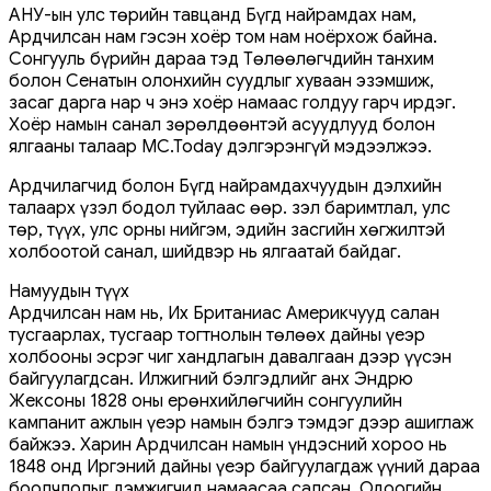
АНУ-ын улс төрийн тавцанд Бүгд найрамдах нам,
Ардчилсан нам гэсэн хоёр том нам ноёрхож байна.
Сонгууль бүрийн дараа тэд Төлөөлөгчдийн танхим
болон Сенатын олонхийн суудлыг хуваан эзэмшиж,
засаг дарга нар ч энэ хоёр намаас голдуу гарч ирдэг.
Хоёр намын санал зөрөлдөөнтэй асуудлууд болон
ялгааны талаар MC.Today дэлгэрэнгүй мэдээлжээ.
Ардчилагчид болон Бүгд найрамдахчуудын дэлхийн
талаарх үзэл бодол туйлаас өөр. Үзэл баримтлал, улс
төр, түүх, улс орны нийгэм, эдийн засгийн хөгжилтэй
холбоотой санал, шийдвэр нь ялгаатай байдаг.
Намуудын түүх
Ардчилсан нам нь, Их Британиас Америкчууд салан
тусгаарлах, тусгаар тогтнолын төлөөх дайны үеэр
холбооны эсрэг чиг хандлагын давалгаан дээр үүсэн
байгуулагдсан. Илжигний бэлгэдлийг анх Эндрю
Жексоны 1828 оны ерөнхийлөгчийн сонгуулийн
кампанит ажлын үеэр намын бэлгэ тэмдэг дээр ашиглаж
байжээ. Харин Ардчилсан намын үндэсний хороо нь
1848 онд Иргэний дайны үеэр байгуулагдаж үүний дараа
боолчлолыг дэмжигчид намаасаа салсан. Одоогийн