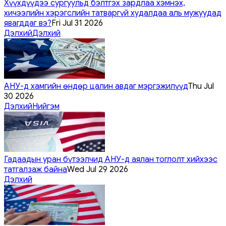
Хүүхдүүдээ сургуульд бэлтгэх зардлаа хэмнэх,
хичээлийн хэрэгслийн татваргүй худалдаа аль мужуудад
явагддаг вэ?
Fri Jul 31 2026
Дэлхий
Дэлхий
АНУ-д хамгийн өндөр цалин авдаг мэргэжилүүд
Thu Jul
30 2026
Дэлхий
Нийгэм
Гадаадын уран бүтээлчид АНУ-д аялан тоглолт хийхээс
татгалзаж байна
Wed Jul 29 2026
Дэлхий