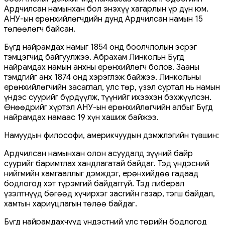
Ардчилсан намынхан бол энэхүү хагарлын үр дүн юм.
АНУ-ын ерөнхийлөгчдийн дунд Ардчилсан намын 15
төлөөлөгч байсан.
Бүгд найрамдах намыг 1854 онд боолчлолын эсрэг
тэмцэгчид байгуулжээ. Абрахам Линкольн Бүгд
найрамдах намын анхны ерөнхийлөгч болов. Зааны
тэмдгийг анх 1874 онд хэрэглэж байжээ. Линкольны
ерөнхийлөгчийн засаглал, улс төр, үзэл суртал нь намын
үндэс суурийг бүрдүүлж, түүнийг ихээхэн бэхжүүлсэн.
Өнөөдрийг хүртэл АНУ-ын ерөнхийлөгчийн албыг Бүгд
найрамдах намаас 19 хүн хашиж байжээ.
Намуудын философи, америкчуудын дэмжлэгийн түвшин:
Ардчилсан намынхан олон асуудалд зүүний байр
суурийг баримтлах хандлагатай байдаг. Тэд үндэсний
нийгмийн хамгааллыг дэмждэг, ерөнхийдөө гадаад
бодлогод хэт түрэмгий байдаггүй. Тэд либерал
үзэлтнүүд бөгөөд хүчирхэг засгийн газар, тэгш байдал,
хамтын хариуцлагын төлөө байдаг.
Бүгд найрамдахчууд үндэстний улс төрийн бодлогод