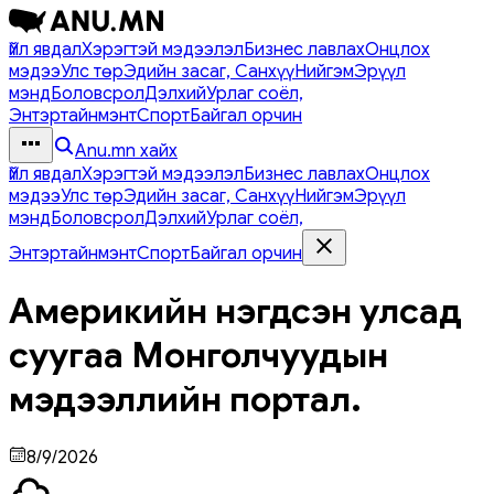
Үйл явдал
Хэрэгтэй мэдээлэл
Бизнес лавлах
Онцлох
мэдээ
Улс төр
Эдийн засаг, Санхүү
Нийгэм
Эрүүл
мэнд
Боловсрол
Дэлхий
Урлаг соёл,
Энтэртайнмэнт
Спорт
Байгал орчин
Anu.mn хайх
Үйл явдал
Хэрэгтэй мэдээлэл
Бизнес лавлах
Онцлох
мэдээ
Улс төр
Эдийн засаг, Санхүү
Нийгэм
Эрүүл
мэнд
Боловсрол
Дэлхий
Урлаг соёл,
Энтэртайнмэнт
Спорт
Байгал орчин
Америкийн нэгдсэн улсад
суугаа Монголчуудын
мэдээллийн портал.
8/9/2026