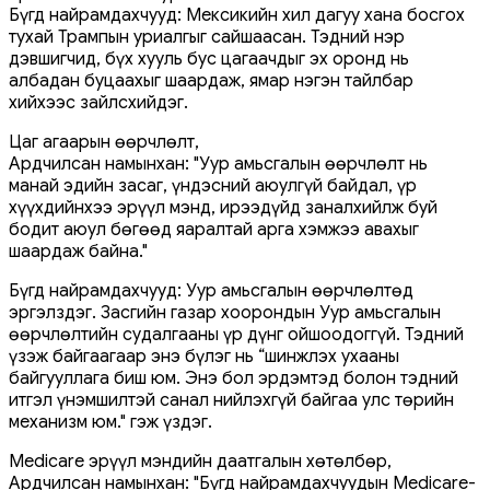
Бүгд найрамдахчууд: Мексикийн хил дагуу хана босгох
тухай Трампын уриалгыг сайшаасан. Тэдний нэр
дэвшигчид, бүх хууль бус цагаачдыг эх оронд нь
албадан буцаахыг шаардаж, ямар нэгэн тайлбар
хийхээс зайлсхийдэг.
Цаг агаарын өөрчлөлт,
Ардчилсан намынхан: "Уур амьсгалын өөрчлөлт нь
манай эдийн засаг, үндэсний аюулгүй байдал, үр
хүүхдийнхээ эрүүл мэнд, ирээдүйд заналхийлж буй
бодит аюул бөгөөд яаралтай арга хэмжээ авахыг
шаардаж байна."
Бүгд найрамдахчууд: Уур амьсгалын өөрчлөлтөд
эргэлздэг. Засгийн газар хоорондын Уур амьсгалын
өөрчлөлтийн судалгааны үр дүнг ойшоодоггүй. Тэдний
үзэж байгаагаар энэ бүлэг нь “шинжлэх ухааны
байгууллага биш юм. Энэ бол эрдэмтэд болон тэдний
итгэл үнэмшилтэй санал нийлэхгүй байгаа улс төрийн
механизм юм." гэж үздэг.
Medicare эрүүл мэндийн даатгалын хөтөлбөр,
Ардчилсан намынхан: "Бүгд найрамдахчуудын Medicare-