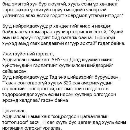
бид эмэгтэй хүн бүр аюулгүй, хууль ёсны үр хөндөлт
зэрэг нөхөн үржихүйн эрүүл мэндийн чанартай
үйлчилгээ авах ёстой гэдэгт хоёрдмол утгагүй итгэдэг."
Бүгд найрамдахчууд: Үр хөндөлтийг ямар ч нөхцөл
байдлаас үл хамааран хуулиар хориглох ёстой, “Хүний
амь нас ариун гэдгийг бид баталж байна. Төрөөгүй
хүүхэд амьд явах халдашгүй язгуур эрхтэй” гэдэг байна.
Ижил хүйстний гэрлэлт,
Ардчилсан намынхан: АНУ-ын Дээд шүүхийн ижил
хүйстнүүдийн гэрлэлтийг хуульчилсан шийдвэрийг
сайшаасан.
Бүгд найрамдахчууд: Тэд энэ шийдвэрийг буруушаан,
"Таван сонгогдоогүй хуульч 320 сая америкчуудын
гэрлэлтийг, нэг эрэгтэй, нэг эмэгтэйн нэгдэл гэж
тодорхойлдог хууль ёсны Үндсэн хуулиар олгогдсон
эрхэнд халдлаа." гэсэн байна
Цагаачлал,
Ардчилсан намынхан: "хоцрогдсон цагаачлалын
тогтолцоог" засч, 11 сая хууль бус цагаачдад хууль ёсны
иргэншил олгохыг уриалав.