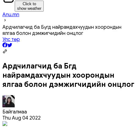
Click to
show weather
Anu.mn
Ардчилагчид ба Бүгд найрамдахчуудын хоорондын
ялгаа болон дэмжигчидийн онцлог
Улс төр
Ардчилагчид ба Бүгд
найрамдахчуудын хоорондын
ялгаа болон дэмжигчидийн онцлог
Байгалмаа
Thu Aug 04 2022