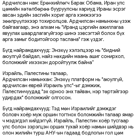
Ардчилсан нам: Ерөнхийлөгч Барак Обама, Иран улс
цөмийн хөтөлбөрөө бууруулсны хариуд Ираны эсрэг
авсан эдийн засгийн хориг арга хэмжээгээ
зөөлрүүлэхээр тохиролцов. Ардчилсан намынхны үзэж
байгаагаар, энэ алхам нь "Иранд цэргийн ажиллагаа
явуулах шаардлагагүйгээр шинэ зэвсэгтэй болох бүх
арга замыг бодитойгоор таслана" гэж үздэг.
Бүгд найрамдахчууд: Энэхүү хэлэлцээр нь "бидний
аюулгүй байдал, найз нөхдийн маань ашиг сонирхол,
боломжийг ихээхэн доройтуулж байна”
Израйль, Палестины талаар,
Ардчилсан намынхан: Энэхүү платформ нь "аюулгүй,
ардчилсан еврей Израиль улс"-ыг дэмжиж,
Палестинчуудад "эх орноо энх тайван, нэр төртэйгээр
удирдах" боломжийг олгосон.
Бүгд найрамдахчууд: Тэд мөн Израилийг дэмждэг
боловч хоёр муж оршин тогтнох боломжийн талаар ямар
ч мэдэгдэл хийдэггүй. Израйль, Палестин хоёр тусгаар
улс болон зэрэгцэн орших тухай хоёр намын шийдвэр нь
олон жилийн турш АНУ-ын гадаад бодлогын гол цөм