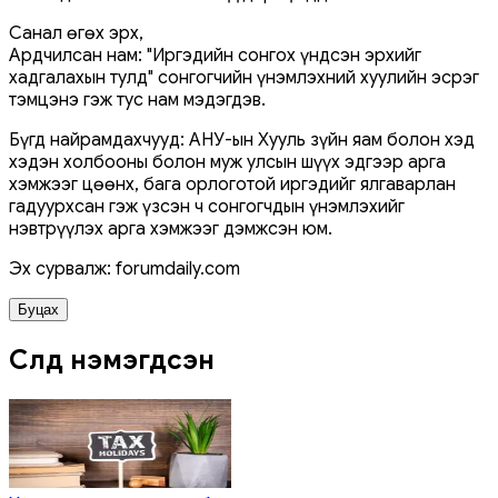
Санал өгөх эрх,
Ардчилсан нам: "Иргэдийн сонгох үндсэн эрхийг
хадгалахын тулд" сонгогчийн үнэмлэхний хуулийн эсрэг
тэмцэнэ гэж тус нам мэдэгдэв.
Бүгд найрамдахчууд: АНУ-ын Хууль зүйн яам болон хэд
хэдэн холбооны болон муж улсын шүүх эдгээр арга
хэмжээг цөөнх, бага орлоготой иргэдийг ялгаварлан
гадуурхсан гэж үзсэн ч сонгогчдын үнэмлэхийг
нэвтрүүлэх арга хэмжээг дэмжсэн юм.
Эх сурвалж: forumdaily.com
Буцах
Сүүлд нэмэгдсэн