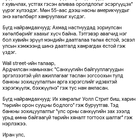
г хувьчлах, устгах гэсэн аливаа оролдлогыг эсэргүүцэх"
үүрэг хүлээдэг. Мөн 55-аас дээш насны америкчуудыг
энэ хөтөлбөрт хамруулахыг хүсдэг.
Бүгд найрамдахчууд: Ахмад настнуудад зориулсан
хөтөлбөрийг хаахыг хүсч байна. Тэтгэвэр авагчид нэг
бол хувийн эрүүл мэндийн даатгалаа төлөх ёстой, эсвэл
улсын хэмжээнд шинэ даатгалд хамрагдах ёстой гэж
үздэг.
Wall street-ийн талаар,
Ардчилсан намынхан: "Санхүүгийн байгууллагуудын
эргэлзээтэй үйл ажиллагааг таслан зогсоохын тулд
банкны зохицуулалтын арга хэрэгслийг идэвхтэй
хэрэгжүүлж, бэхжүүлнэ" гэж тус нам амласан.
Бүгд найрамдахчууд: Их хямралыг Уолл Стрит биш, харин
"төрийн орон сууцны бодлого" гэж буруутгав. Тэд
банкны зохицуулалтыг "улс орны санхүүгийн зах зээлд
урьд өмнө байгаагүй төрийн хяналт тогтоох шалтаг" гэж
нэрлэжээ.
Иран улс,