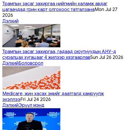
Трампын засаг захиргаа нийгмийн халамж авдаг
цагаачдад грин карт олгохоос татгалзана
Mon Jul 27
2026
Дэлхий
Трампын засаг захиргаа, гадаад оюутнуудын АНУ-д
суралцах хугацааг 4 жилээр хязгаарлав
Sun Jul 26 2026
Дэлхий
Боловсрол
Medicare, жин хасах эмийг даатгалд хамруулж
эхэллээ
Fri Jul 24 2026
Дэлхий
Эрүүл мэнд