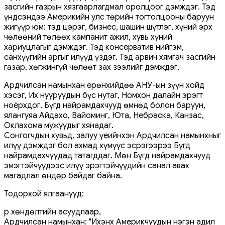
засгийн газрын хязгаарлагдмал оролцоог дэмждэг. Тэд
үндсэндээ Америкийн улс төрийн тогтолцооны баруун
жигүүр юм: тэд цэрэг, бизнес, шашин шүтлэг, хүний ​​эрх
чөлөөний төлөөх кампанит ажил, хувь хүний
хариуцлагыг дэмждэг. Тэд консерватив нийгэм,
санхүүгийн аргыг илүүд үздэг. Тэд арвич хямгач засгийн
газар, хөгжингүй чөлөөт зах зээлийг дэмждэг.
Ардчилсан намынхан ерөнхийдөө АНУ-ын зүүн хойд
хэсэг, Их нууруудын бүс нутаг, Номхон далайн эрэгт
ноёрхдог. Бүгд найрамдахчууд өмнөд болон баруун,
ялангуяа Айдахо, Вайоминг, Юта, Небраска, Канзас,
Оклахома мужуудыг хянадаг.
Сонгогчдын хувьд, залуу үеийнхэн Ардчилсан намынхныг
илүү дэмждэг бол ахмад хүмүүс эсрэгээрээ Бүгд
найрамдахчуудад татагддаг. Мөн Бүгд найрамдахчууд
эмэгтэйчүүдээс илүү эрэгтэйчүүдийн санал авах
магадлал өндөр байдаг байна.
Тодорхой ялгаанууд:
Үр хөндөлтийн асуудлаар,
Ардчилсан намынхан: "Ихэнх Америкчуудын нэгэн адил