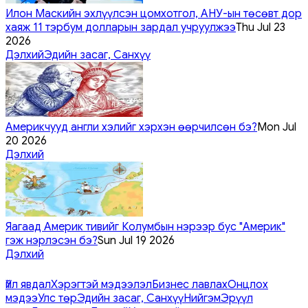
Илон Маскийн эхлүүлсэн цомхотгол, АНУ-ын төсөвт дор
хаяж 11 тэрбум долларын зардал учруулжээ
Thu Jul 23
2026
Дэлхий
Эдийн засаг, Санхүү
Америкчууд англи хэлийг хэрхэн өөрчилсөн бэ?
Mon Jul
20 2026
Дэлхий
Яагаад Америк тивийг Колумбын нэрээр бус "Америк"
гэж нэрлэсэн бэ?
Sun Jul 19 2026
Дэлхий
Үйл явдал
Хэрэгтэй мэдээлэл
Бизнес лавлах
Онцлох
мэдээ
Улс төр
Эдийн засаг, Санхүү
Нийгэм
Эрүүл