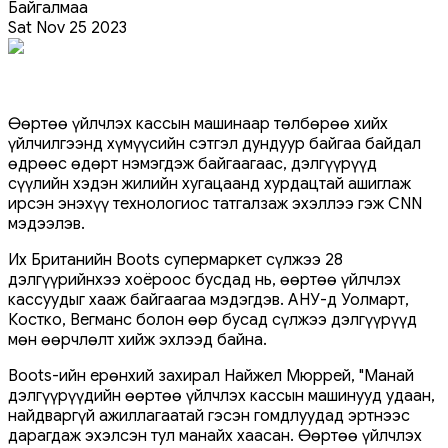
Байгалмаа
Sat Nov 25 2023
Өөртөө үйлчлэх кассын машинаар төлбөрөө хийх
үйлчилгээнд хүмүүсийн сэтгэл дундуур байгаа байдал
өдрөөс өдөрт нэмэгдэж байгаагаас, дэлгүүрүүд
сүүлийн хэдэн жилийн хугацаанд хурдацтай ашиглаж
ирсэн энэхүү технологиос татгалзаж эхэллээ гэж CNN
мэдээлэв.
Их Британийн Boots супермаркет сүлжээ 28
дэлгүүрийнхээ хоёроос бусдад нь, өөртөө үйлчлэх
кассуудыг хааж байгаагаа мэдэгдэв. АНУ-д Уолмарт,
Костко, Вегманс болон өөр бусад сүлжээ дэлгүүрүүд
мөн өөрчлөлт хийж эхлээд байна.
Boots-ийн ерөнхий захирал Найжел Мюррей, "Манай
дэлгүүрүүдийн өөртөө үйлчлэх кассын машинууд удаан,
найдваргүй ажиллагаатай гэсэн гомдлуудад эртнээс
дарагдаж эхэлсэн тул манайх хаасан. Өөртөө үйлчлэх