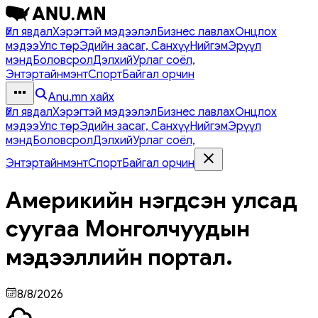
Үйл явдал
Хэрэгтэй мэдээлэл
Бизнес лавлах
Онцлох
мэдээ
Улс төр
Эдийн засаг, Санхүү
Нийгэм
Эрүүл
мэнд
Боловсрол
Дэлхий
Урлаг соёл,
Энтэртайнмэнт
Спорт
Байгал орчин
Anu.mn хайх
Үйл явдал
Хэрэгтэй мэдээлэл
Бизнес лавлах
Онцлох
мэдээ
Улс төр
Эдийн засаг, Санхүү
Нийгэм
Эрүүл
мэнд
Боловсрол
Дэлхий
Урлаг соёл,
Энтэртайнмэнт
Спорт
Байгал орчин
Америкийн нэгдсэн улсад
суугаа Монголчуудын
мэдээллийн портал.
8/8/2026