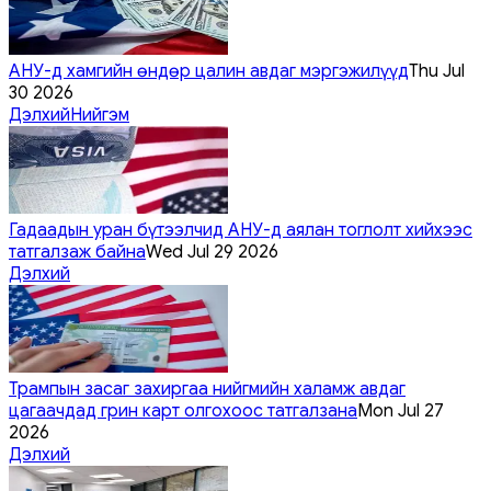
АНУ-д хамгийн өндөр цалин авдаг мэргэжилүүд
Thu Jul
30 2026
Дэлхий
Нийгэм
Гадаадын уран бүтээлчид АНУ-д аялан тоглолт хийхээс
татгалзаж байна
Wed Jul 29 2026
Дэлхий
Трампын засаг захиргаа нийгмийн халамж авдаг
цагаачдад грин карт олгохоос татгалзана
Mon Jul 27
2026
Дэлхий