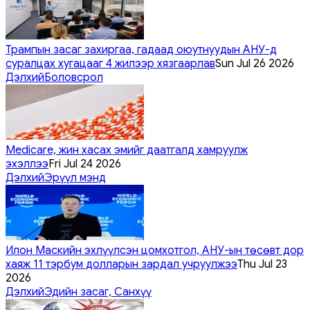
Трампын засаг захиргаа, гадаад оюутнуудын АНУ-д
суралцах хугацааг 4 жилээр хязгаарлав
Sun Jul 26 2026
Дэлхий
Боловсрол
Medicare, жин хасах эмийг даатгалд хамруулж
эхэллээ
Fri Jul 24 2026
Дэлхий
Эрүүл мэнд
Илон Маскийн эхлүүлсэн цомхотгол, АНУ-ын төсөвт дор
хаяж 11 тэрбум долларын зардал учруулжээ
Thu Jul 23
2026
Дэлхий
Эдийн засаг, Санхүү