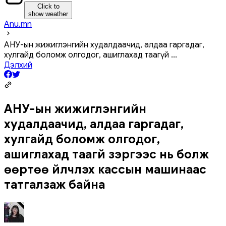
Click to
show weather
Anu.mn
АНУ-ын жижиглэнгийн худалдаачид, алдаа гаргадаг,
хулгайд боломж олгодог, ашиглахад таагүй
...
Дэлхий
АНУ-ын жижиглэнгийн
худалдаачид, алдаа гаргадаг,
хулгайд боломж олгодог,
ашиглахад таагүй зэргээс нь болж
өөртөө үйлчлэх кассын машинаас
татгалзаж байна