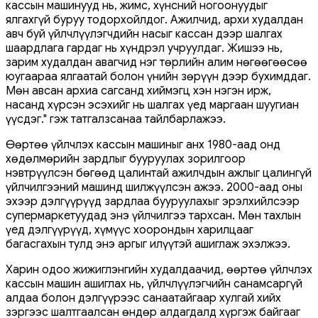
кассын машинууд нь, жимс, хүнсний ногоонуудыг
ялгахгүй буруу тодорхойлдог. Ажилчид, архи худалдан
авч буй үйлчлүүлэгчдийн насыг кассан дээр шалгах
шаардлага гардаг нь хүндрэл учруулдаг. Жишээ нь,
зарим худалдан авагчид нэг төрлийн алим нөгөөгөөсөө
юугаараа ялгаатай болон үнийн зөрүүн дээр бухимддаг.
Мөн авсан архиа сагсанд хиймэгц хэн нэгэн ирж,
насанд хүрсэн эсэхийг нь шалгах үед маргаан шуугиан
үүсдэг." гэж татгалзсанаа тайлбарлажээ.
Өөртөө үйлчлэх кассын машиныг анх 1980-аад онд
хөдөлмөрийн зардлыг бууруулах зорилгоор
нэвтрүүлсэн бөгөөд цалинтай ажилчдын ажлыг цалингүй
үйлчилгээний машинд шилжүүлсэн ажээ. 2000-аад оны
эхээр дэлгүүрүүд зардлаа бууруулахыг эрэлхийлсээр
супермаркетуудад энэ үйлчилгээ тархсан. Мөн тахлын
үед дэлгүүрүүд, хүмүүс хоорондын харилцааг
багасгахын тулд энэ аргыг илүүтэй ашиглаж эхэлжээ.
Харин одоо жижиглэнгийн худалдаачид, өөртөө үйлчлэх
кассын машин ашиглах нь, үйлчлүүлэгчийн санамсаргүй
алдаа болон дэлгүүрээс санаатайгаар хулгай хийх
зэргээс шалтгаалсан өндөр алдагдалд хүргэж байгааг