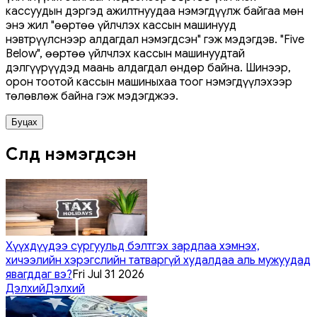
кассуудын дэргэд ажилтнуудаа нэмэгдүүлж байгаа мөн
энэ жил "өөртөө үйлчлэх кассын машинууд
нэвтрүүлснээр алдагдал нэмэгдсэн" гэж мэдэгдэв. "Five
Below", өөртөө үйлчлэх кассын машинуудтай
дэлгүүрүүдэд маань алдагдал өндөр байна. Шинээр,
орон тоотой кассын машиныхаа тоог нэмэгдүүлэхээр
төлөвлөж байна гэж мэдэгджээ.
Буцах
Сүүлд нэмэгдсэн
Хүүхдүүдээ сургуульд бэлтгэх зардлаа хэмнэх,
хичээлийн хэрэгслийн татваргүй худалдаа аль мужуудад
явагддаг вэ?
Fri Jul 31 2026
Дэлхий
Дэлхий