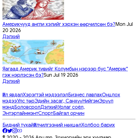
Америкчууд англи хэлийг хэрхэн өөрчилсөн бэ?
Mon Jul
20 2026
Дэлхий
Яагаад Америк тивийг Колумбын нэрээр бус "Америк"
гэж нэрлэсэн бэ?
Sun Jul 19 2026
Дэлхий
Үйл явдал
Хэрэгтэй мэдээлэл
Бизнес лавлах
Онцлох
мэдээ
Улс төр
Эдийн засаг, Санхүү
Нийгэм
Эрүүл
мэнд
Боловсрол
Дэлхий
Урлаг соёл,
Энтэртайнмэнт
Спорт
Байгал орчин
Бидний тухай
Үйлчилгээний нөхцөл
Холбоо барих
© 2020 -
2026
Anu.mn, Зохиогчийн эрх хуулиар