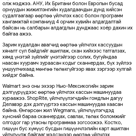
олж мэджээ. АНУ, Их Британи болон Европын бусад
орнуудын жижиглэнгийн худалдаачдын дунд хийсэн
судалгаагаар өөртөө үйлчлэх касс болон программ
хангамжтай компаниуд 4 орчим хувийн алдагдалтай
байсан нь салбарын алдагдлын дунджаас хоёр дахин их
байгаа ажээ.
Зарим худалдан авагчид өөртөө үйлчлэх кассуудын
хяналт сул байдгийг ашиглаж, скан хийхээс татгалзах,
хямд үнэтэй зүйлийг үнэтэйгээр солих, бугуйндаа
наасан хуурамч зураасан кодыг сканнердах, бүх зүйлээ
уншуулчихаад мөнгөө төлөхгүйгээр явах зэргээр хулгай
хийдэг байна.
Walmart энэ оны эхээр Нью-Мексикогийн зарим
дэлгүүрүүдээс өөртөө үйлчлэх кассын машинуудаа
хураажээ. ShopRite, үйлчлүүлэгчдийн гомдлын дагуу
Делавэр дэх дэлгүүртээ кассын машинуудаа хаасан
байна. Өнгөрсөн жил Wegmans, үйлчлүүлэгчдэд
хүнсний бараа сканнердах, савлах, төлөх боломжийг
олгодог гар утасны программаа зогсоожээ. Костко,
гишүүн бус хүмүүс бусдын гишүүнчлэлийн карт ашиглан
үйлчлүүлж байгааг мэдсэнээр өөртөө үйлчлэх