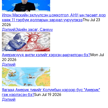
Илон Маскийн эхлүүлсэн цомхотгол, АНУ-ын төсөвт дор
хаяж 11 тэрбум долларын зардал учруулжээ
Thu Jul 23
2026
Дэлхий
Эдийн засаг, Санхүү
Америкчууд англи хэлийг хэрхэн өөрчилсөн бэ?
Mon Jul
20 2026
Дэлхий
Яагаад Америк тивийг Колумбын нэрээр бус "Америк"
гэж нэрлэсэн бэ?
Sun Jul 19 2026
Дэлхий