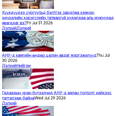
Хүүхдүүдээ сургуульд бэлтгэх зардлаа хэмнэх,
хичээлийн хэрэгслийн татваргүй худалдаа аль мужуудад
явагддаг вэ?
Fri Jul 31 2026
Дэлхий
Дэлхий
АНУ-д хамгийн өндөр цалин авдаг мэргэжилүүд
Thu Jul
30 2026
Дэлхий
Нийгэм
Гадаадын уран бүтээлчид АНУ-д аялан тоглолт хийхээс
татгалзаж байна
Wed Jul 29 2026
Дэлхий