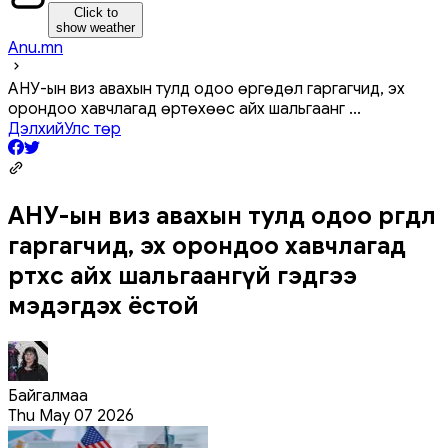
Click to
show weather
Anu.mn
АНУ-ын виз авахын тулд одоо өргөдөл гаргагчид, эх
орондоо хавчлагад өртөхөөс айх шальгаанг
...
Дэлхий
Улс төр
АНУ-ын виз авахын тулд одоо өргөдөл
гаргагчид, эх орондоо хавчлагад
өртөхөөс айх шальгаангүй гэдгээ
мэдэгдэх ёстой
Байгалмаа
Thu May 07 2026