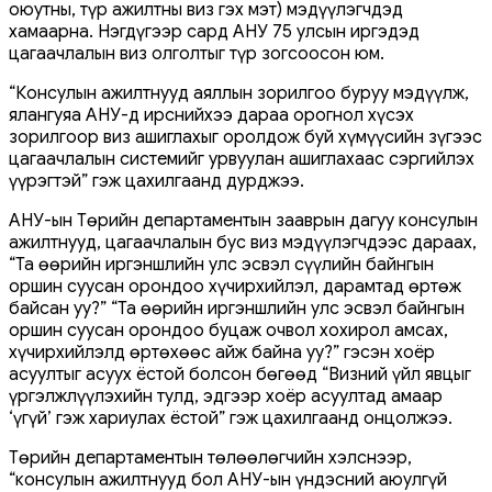
оюутны, түр ажилтны виз гэх мэт) мэдүүлэгчдэд
хамаарна. Нэгдүгээр сард АНУ 75 улсын иргэдэд
цагаачлалын виз олголтыг түр зогсоосон юм.
“Консулын ажилтнууд аяллын зорилгоо буруу мэдүүлж,
ялангуяа АНУ-д ирснийхээ дараа орогнол хүсэх
зорилгоор виз ашиглахыг оролдож буй хүмүүсийн зүгээс
цагаачлалын системийг урвуулан ашиглахаас сэргийлэх
үүрэгтэй” гэж цахилгаанд дурджээ.
АНУ-ын Төрийн департаментын зааврын дагуу консулын
ажилтнууд, цагаачлалын бус виз мэдүүлэгчдээс дараах,
“Та өөрийн иргэншлийн улс эсвэл сүүлийн байнгын
оршин суусан орондоо хүчирхийлэл, дарамтад өртөж
байсан уу?” “Та өөрийн иргэншлийн улс эсвэл байнгын
оршин суусан орондоо буцаж очвол хохирол амсах,
хүчирхийлэлд өртөхөөс айж байна уу?” гэсэн хоёр
асуултыг асуух ёстой болсон бөгөөд “Визний үйл явцыг
үргэлжлүүлэхийн тулд, эдгээр хоёр асуултад амаар
‘үгүй’ гэж хариулах ёстой” гэж цахилгаанд онцолжээ.
Төрийн департаментын төлөөлөгчийн хэлснээр,
“консулын ажилтнууд бол АНУ-ын үндэсний аюулгүй