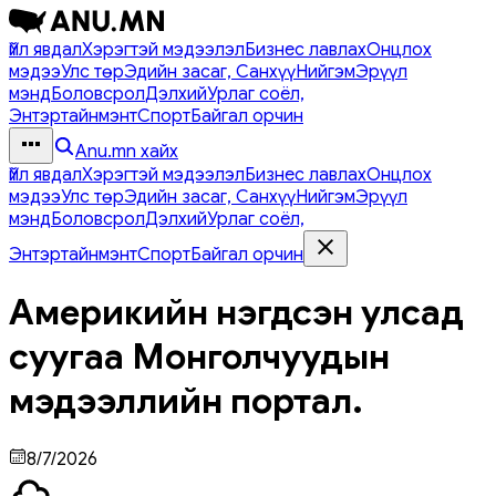
Үйл явдал
Хэрэгтэй мэдээлэл
Бизнес лавлах
Онцлох
мэдээ
Улс төр
Эдийн засаг, Санхүү
Нийгэм
Эрүүл
мэнд
Боловсрол
Дэлхий
Урлаг соёл,
Энтэртайнмэнт
Спорт
Байгал орчин
Anu.mn хайх
Үйл явдал
Хэрэгтэй мэдээлэл
Бизнес лавлах
Онцлох
мэдээ
Улс төр
Эдийн засаг, Санхүү
Нийгэм
Эрүүл
мэнд
Боловсрол
Дэлхий
Урлаг соёл,
Энтэртайнмэнт
Спорт
Байгал орчин
Америкийн нэгдсэн улсад
суугаа Монголчуудын
мэдээллийн портал.
8/7/2026