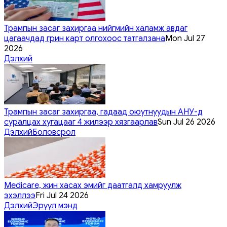
Трампын засаг захиргаа нийгмийн халамж авдаг
цагаачдад грин карт олгохоос татгалзана
Mon Jul 27
2026
Дэлхий
Трампын засаг захиргаа, гадаад оюутнуудын АНУ-д
суралцах хугацааг 4 жилээр хязгаарлав
Sun Jul 26 2026
Дэлхий
Боловсрол
Medicare, жин хасах эмийг даатгалд хамруулж
эхэллээ
Fri Jul 24 2026
Дэлхий
Эрүүл мэнд