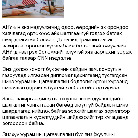
АНУ-ын виз мэдүүлэгчид одоо, өөрсдийн эх орондоо
хавчлагад өртөхөөс айх шалтгаангүй гэдгээ батлах
шаардлагатай болжээ. Дональд Трампын засаг
захиргаа, орогнол хүсэгч байж болзошгүй хүмүүсийн
АНУ-д нэвтрэх боломжийг илүүтэй хязгаарлахыг зорьж
байгаа талаар CNN мэдээлэв.
Энэ долоо хоногт бүх элчин сайдын яам, консулын
газруудад илгээсэн дипломат цахилгаанд тусгагдсан
шинэ журам нь, цагаачлалын бодлогыг өргөн хүрээнд
шинэчлэн өөрчилж буйтай холбоотойгоор гарчээ.
Засаг захиргаа өмнө нь, оюутны виз мэдүүлэгчдийн
шалгалтыг чангатгасан бөгөөд аюулгүй байдлын шинэ
шаардлагад нийцэж байгаа эсэхийг шалгах зорилгоор
цагаачлалын хүсэлтүүдийн шийдвэрийг түр хугацаанд
зогсоосон байна.
Энэхүү журам нь, цагаачлалын бус виз (жуулчны,