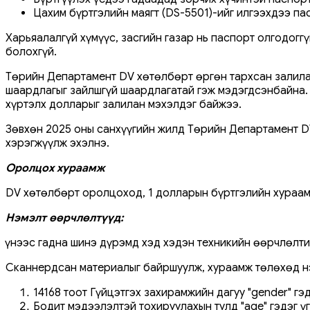
Цахим бүртгэлийн маягт (DS-5501)-ийг илгээхдээ п
Харьяалалгүй хүмүүс, засгийн газар нь паспорт олгодог
болохгүй.
Төрийн Департамент DV хөтөлбөрт өргөн тархсан залилан
шаардлагыг зайлшгүй шаардлагатай гэж мэдэгдсэнбайна.
хүртэлх долларыг залилан мэхэлдэг байжээ.
Зөвхөн 2025 оны санхүүгийн жилд Төрийн Департамент DV
хэрэгжүүлж эхэлнэ.
Оролцох хураамж
DV хөтөлбөрт оролцоход, 1 долларын бүртгэлийн хураам
Нэмэлт өөрчлөлтүүд:
Үүнээс гадна шинэ дүрэмд хэд хэдэн техникийн өөрчлөлти
Сканнердсан материалыг байршуулж, хураамж төлөхөд нэм
14168 тоот Гүйцэтгэх захирамжийн дагуу "gender" гэдэ
Бодит мэдээлэлтэй тохируулахын тулд "age" гэдэг ү