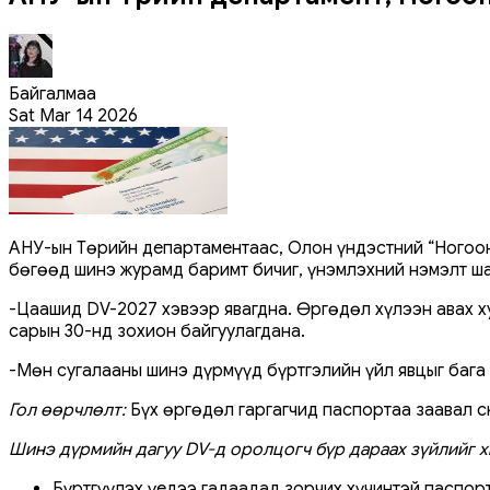
Байгалмаа
Sat Mar 14 2026
АНУ-ын Төрийн департаментаас, Олон үндэстний “Ногоон
бөгөөд шинэ журамд баримт бичиг, үнэмлэхний нэмэлт шаа
-Цаашид DV-2027 хэвээр явагдна. Өргөдөл хүлээн авах х
сарын 30-нд зохион байгуулагдана.
-Мөн сугалааны шинэ дүрмүүд бүртгэлийн үйл явцыг бага 
Гол өөрчлөлт:
Бүх өргөдөл гаргагчид паспортаа заавал с
Шинэ дүрмийн дагуу DV-д оролцогч бүр дараах зүйлийг х
Бүртгүүлэх үедээ гадаадад зорчих хүчинтэй паспор