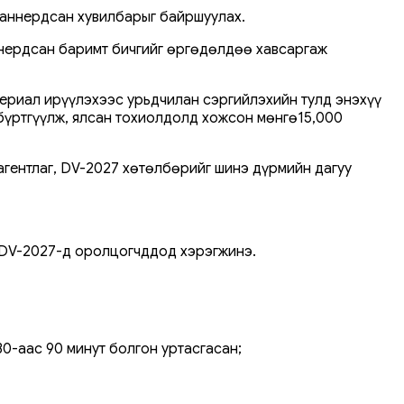
сканнердсан хувилбарыг байршуулах.
аннердсан баримт бичгийг өргөдөлдөө хавсаргаж
ериал ирүүлэхээс урьдчилан сэргийлэхийн тулд энэхүү
бүртгүүлж, ялсан тохиолдолд хожсон мөнгө15,000
агентлаг, DV-2027 хөтөлбөрийг шинэ дүрмийн дагуу
 DV-2027-д оролцогчддод хэрэгжинэ.
0-аас 90 минут болгон уртасгасан;