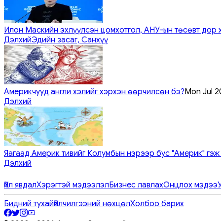
Илон Маскийн эхлүүлсэн цомхотгол, АНУ-ын төсөвт дор 
Дэлхий
Эдийн засаг, Санхүү
Америкчууд англи хэлийг хэрхэн өөрчилсөн бэ?
Mon Jul 2
Дэлхий
Яагаад Америк тивийг Колумбын нэрээр бус "Америк" гэж
Дэлхий
Үйл явдал
Хэрэгтэй мэдээлэл
Бизнес лавлах
Онцлох мэдээ
Бидний тухай
Үйлчилгээний нөхцөл
Холбоо барих