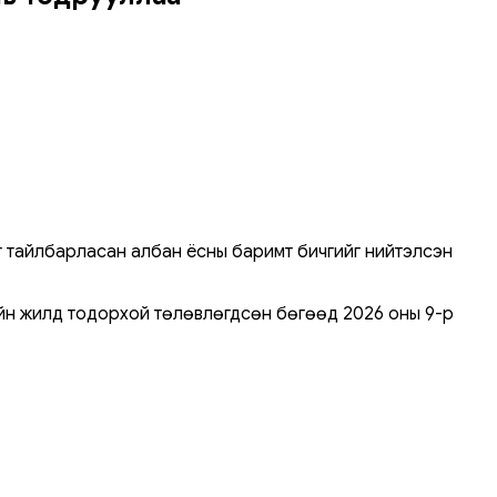
 тайлбарласан албан ёсны баримт бичгийг нийтэлсэн
ийн жилд тодорхой төлөвлөгдсөн бөгөөд 2026 оны 9-р