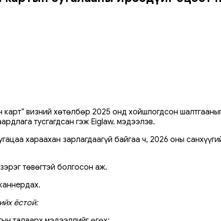
 карт” визний хөтөлбөр 2025 онд хойшлогдсон шалтгааныг
рдлага тусгагдсан гэж Eiglaw. мэдээлэв.
угацаа хараахан зарлагдаагүй байгаа ч, 2026 оны санхүүг
зэрэг төвөгтэй болгосон аж.
каннердах.
ийх ёстой:
тын талаарх мэдээллийг өгөх;