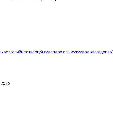
 хэрэгслийн татваргүй худалдаа аль мужуудад явагддаг вэ
0 2026