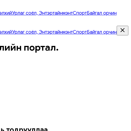
элхий
Урлаг соёл, Энтэртайнмэнт
Спорт
Байгал орчин
элхий
Урлаг соёл, Энтэртайнмэнт
Спорт
Байгал орчин
лийн портал.
нь тодрууллаа