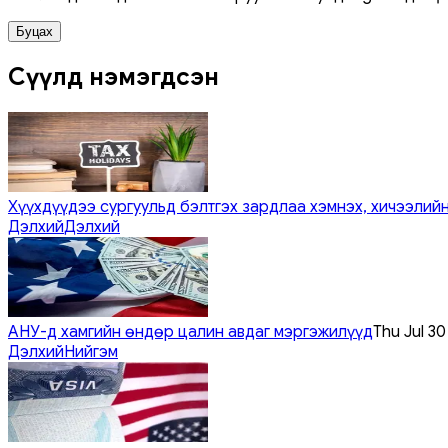
Буцах
Сүүлд нэмэгдсэн
Хүүхдүүдээ сургуульд бэлтгэх зардлаа хэмнэх, хичээлийн
Дэлхий
Дэлхий
АНУ-д хамгийн өндөр цалин авдаг мэргэжилүүд
Thu Jul 3
Дэлхий
Нийгэм