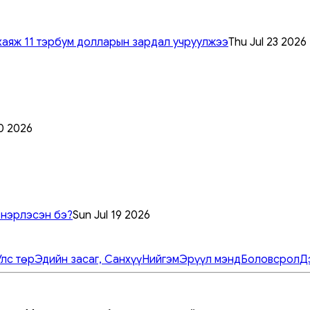
хаяж 11 тэрбум долларын зардал учруулжээ
Thu Jul 23 2026
0 2026
 нэрлэсэн бэ?
Sun Jul 19 2026
Улс төр
Эдийн засаг, Санхүү
Нийгэм
Эрүүл мэнд
Боловсрол
Д