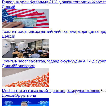
Гадаадын уран бүтээлчид АНУ-д аялан тоглолт хийхээс т
Дэлхий
Трампын засаг захиргаа нийгмийн халамж авдаг цагаачдад
Дэлхий
Трампын засаг захиргаа, гадаад оюутнуудын АНУ-д сурал
Дэлхий
Боловсрол
Medicare, жин хасах эмийг даатгалд хамруулж эхэллээ
Fri
Дэлхий
Эрүүл мэнд