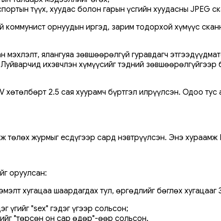
аспортын түүх, хуудас болон гарын үсгийн хуудасны JPEG 
гүй коммунист орнуудын иргэд, зарим тодорхой хүмүүс ск
 мэхлэлт, ялангуяа зөвшөөрөлгүй гуравдагч этгээдүүдмат
 Луйварчид ихэвчлэн хүмүүсийг тэдний зөвшөөрөлгүйгээр 
 хөтөлбөрт 2.5 сая хуурамч бүртгэл илрүүлсэн. Одоо тус 
ж төлөх журмыг есдүгээр сард нэвтрүүлсэн. Энэ хураамж
йг оруулсан:
элт хугацаа шаардагдах тул, өргөдлийг бөглөх хугацааг 3
г үгийг "sex" гэдэг үгээр сольсон;
гийг "төрсөн он сар өдөр"-өөр сольсон.