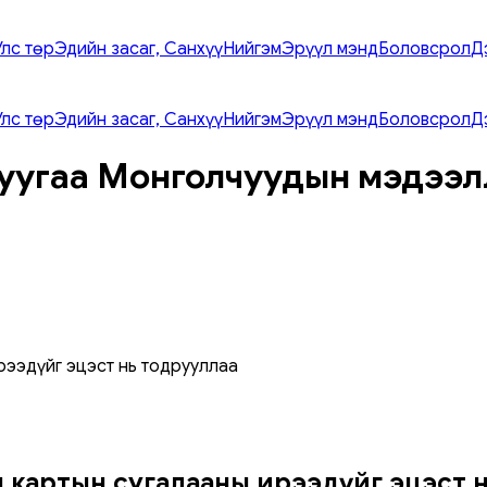
Улс төр
Эдийн засаг, Санхүү
Нийгэм
Эрүүл мэнд
Боловсрол
Д
Улс төр
Эдийн засаг, Санхүү
Нийгэм
Эрүүл мэнд
Боловсрол
Д
уугаа Монголчуудын мэдээл
рээдүйг эцэст нь тодрууллаа
 картын сугалааны ирээдүйг эцэст 