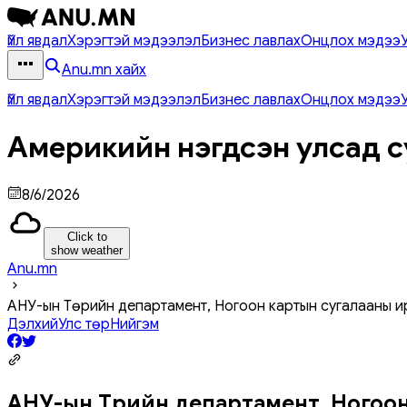
Үйл явдал
Хэрэгтэй мэдээлэл
Бизнес лавлах
Онцлох мэдээ
Anu.mn хайх
Үйл явдал
Хэрэгтэй мэдээлэл
Бизнес лавлах
Онцлох мэдээ
Америкийн нэгдсэн улсад с
8/6/2026
Click to
show weather
Anu.mn
АНУ-ын Төрийн департамент, Ногоон картын сугалааны и
Дэлхий
Улс төр
Нийгэм
АНУ-ын Төрийн департамент, Ногоон