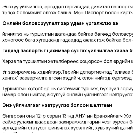
Энэхүү үйлчилгээ, өргөдөл гаргагчдад дижитал паспорты
төлөх боломжийг олгож байна. Мөн Паспорт болон картыг
Онлайн боловсруулалт хэр удаан үргэлжлэх вэ
Үйлчилгээ нь туршилтын шатандаа байгаа бөгөөд боловср
хоногоос бага хугацаанд гадаадад аялах гэж байгаа бол
Гадаад паспортыг цахимаар сунгах үйлчилгээ хэзээ б
Хэрэв та туршилтын хөтөлбөрөөс хоцорсон бол ердийн ш
Уг захирамж нь хэдийгээр,Төрийн департментад "аливаа 
хангах" зааварчилга өгсөн хэдий ч, олон нийтэд хүргэхэ
Туршилтын хөтөлбөр нь системийг туршиж, бүх зүйл зори
намар олон нийтэд аюулгүй онлайн үйлчилгээг нэвтрүүлэ
Энэ үйлчилгээг нэвтрүүлэх болсон шалтгаан
Өнгөрсөн оны 12-р сарын 13-нд АНУ-ын Ерөнхийлөгч Жо Б
сайжруулахыг шаардсан захирамжид гарын үсэг зурсан б
өргөдлийн статусыг шинэчлэх хүсэлтийг, хувь хүний ​​ца