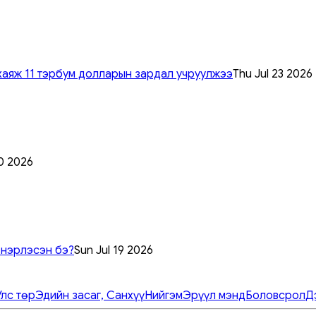
хаяж 11 тэрбум долларын зардал учруулжээ
Thu Jul 23 2026
0 2026
 нэрлэсэн бэ?
Sun Jul 19 2026
Улс төр
Эдийн засаг, Санхүү
Нийгэм
Эрүүл мэнд
Боловсрол
Д