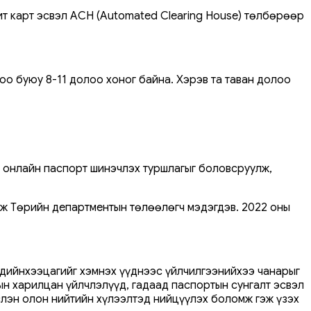
ит карт эсвэл ACH (Automated Clearing House) төлбөрөөр
оо буюу 8-11 долоо хоног байна. Хэрэв та таван долоо
э онлайн паспорт шинэчлэх туршлагыг боловсруулж,
эж Төрийн департментын төлөөлөгч мэдэгдэв. 2022 оны
чдийнхээцагийг хэмнэх үүднээс үйлчилгээнийхээ чанарыг
н харилцан үйлчлэлүүд, гадаад паспортын сунгалт эсвэл
эслэн олон нийтийн хүлээлтэд нийцүүлэх боломж гэж үзэх