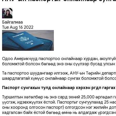
Байгалмаа
Tue Aug 16 2022
Одоо Америкчууд паспортоо онлайнаар хурдан, аюулгүй,
боломжтой болсон бөгөөд энэ оны сүүлээр бусад улсын н
Та паспортоо шуудангаар илгээж, АНУ-ын Төрийн департ
шаардлагатай хүмүүс онлайнаар сунгах боломжтой болсо
Паспорт сунгахын тулд онлайнаар хэрхэн өргөдөл гаргах
Туршилтын хөтөлбөр нь энэ сард эхний 25,000 өргөдөл г
үүсгэж, идэвхжүүлэх ёстой. Паспортыг сунгуулахад 25 на
оны хооронд олгосон паспорт) олгогдсон нэг жилийн дот
хадгалсан байх ёстой бөгөөд өмнө нь алдагдаж үрэгдсэн 