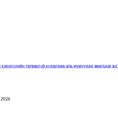
 хэрэгслийн татваргүй худалдаа аль мужуудад явагддаг вэ
0 2026