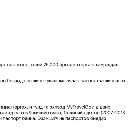
рт одоогоор эхний 25,000 өргөдөл гаргагч хамрагдах
сон бөгөөд энэ шинэ тушаалын ачаар паспортаа шинэчлэх
өдөл гаргахын тулд та эхлээд MyTravelGov-д данс
бөгөөд энэ нь 9 жилийн өмнө, 15 жилийн дотор (2007-2013
ан паспорт байна. Эзэмшигч нь паспортоо биедээ