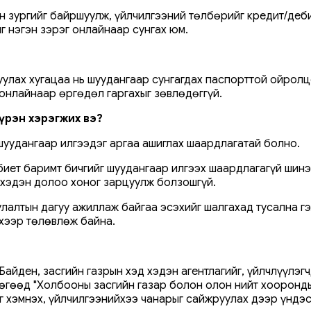
н зургийг байршуулж, үйлчилгээний төлбөрийг кредит/деб
 нэгэн зэрэг онлайнаар сунгах юм.
уулах хугацаа нь шуудангаар сунгагдах паспорттой ойролц
 онлайнаар өргөдөл гаргахыг зөвлөдөггүй.
үрэн хэрэгжих вэ?
уудангаар илгээдэг аргаа ашиглах шаардлагатай болно.
биет баримт бичгийг шуудангаар илгээх шаардлагагүй шин
д хэдэн долоо хоног зарцуулж болзошгүй.
улалтын дагуу ажиллаж байгаа эсэхийг шалгахад тусална г
хээр төлөвлөж байна.
айден, засгийн газрын хэд хэдэн агентлагийг, үйлчлүүлэг
өгөөд "Холбооны засгийн газар болон олон нийт хооронды
гийг хэмнэх, үйлчилгээнийхээ чанарыг сайжруулах дээр үнд