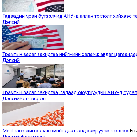
Гадаадын уран бүтээлчид АНУ-д аялан тоглолт хийхээс т
Дэлхий
Трампын засаг захиргаа нийгмийн халамж авдаг цагаачдад
Дэлхий
Трампын засаг захиргаа, гадаад оюутнуудын АНУ-д сурал
Дэлхий
Боловсрол
Medicare, жин хасах эмийг даатгалд хамруулж эхэллээ
Fri
Дэлхий
Эрүүл мэнд