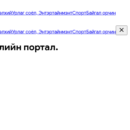
элхий
Урлаг соёл, Энтэртайнмэнт
Спорт
Байгал орчин
элхий
Урлаг соёл, Энтэртайнмэнт
Спорт
Байгал орчин
лийн портал.