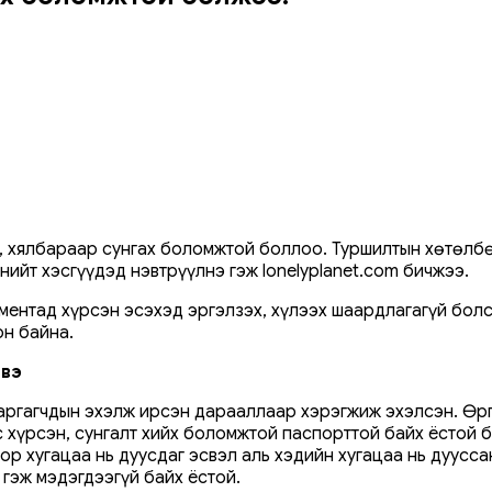
 хялбараар сунгах боломжтой боллоо. Туршилтын хөтөлбө
ийт хэсгүүдэд нэвтрүүлнэ гэж lonelyplanet.com бичжээ.
ментад хүрсэн эсэхэд эргэлзэх, хүлээх шаардлагагүй бол
н байна.
 вэ
аргагчдын эхэлж ирсэн дарааллаар хэрэгжиж эхэлсэн. Өрг
с хүрсэн, сунгалт хийх боломжтой паспорттой байх ёстой 
ор хугацаа нь дуусдаг эсвэл аль хэдийн хугацаа нь дуусс
гэж мэдэгдээгүй байх ёстой.