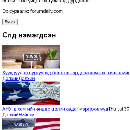
ёстой" гэж гүйцэтгэх тушаалд дурдьжээ.
Эх сурвалж: forumdaily.com
Буцах
Сүүлд нэмэгдсэн
Хүүхдүүдээ сургуульд бэлтгэх зардлаа хэмнэх, хичээлийн
Дэлхий
Дэлхий
АНУ-д хамгийн өндөр цалин авдаг мэргэжилүүд
Thu Jul 3
Дэлхий
Нийгэм