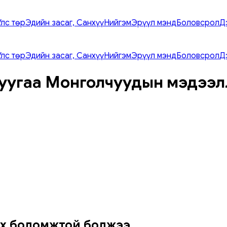
Улс төр
Эдийн засаг, Санхүү
Нийгэм
Эрүүл мэнд
Боловсрол
Д
Улс төр
Эдийн засаг, Санхүү
Нийгэм
Эрүүл мэнд
Боловсрол
Д
уугаа Монголчуудын мэдээл
ах боломжтой болжээ.