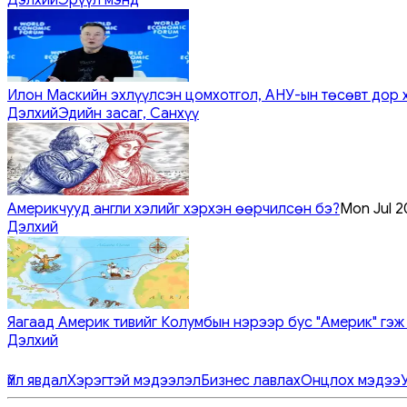
Илон Маскийн эхлүүлсэн цомхотгол, АНУ-ын төсөвт дор 
Дэлхий
Эдийн засаг, Санхүү
Америкчууд англи хэлийг хэрхэн өөрчилсөн бэ?
Mon Jul 2
Дэлхий
Яагаад Америк тивийг Колумбын нэрээр бус "Америк" гэж
Дэлхий
Үйл явдал
Хэрэгтэй мэдээлэл
Бизнес лавлах
Онцлох мэдээ