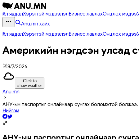
Үйл явдал
Хэрэгтэй мэдээлэл
Бизнес лавлах
Онцлох мэдээ
Anu.mn хайх
Үйл явдал
Хэрэгтэй мэдээлэл
Бизнес лавлах
Онцлох мэдээ
Америкийн нэгдсэн улсад с
8/7/2026
Click to
show weather
Anu.mn
АНУ-ын паспортыг онлайнаар сунгах боломжтой болжээ.
Нийгэм
АНУ-ын паспортыг онлайнаар сунг