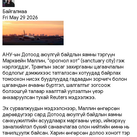
Байгалмаа
Fri May 29 2026
АНУ-ын Дотоод аюулгүй байдлын яамны тэргүүн
Марквейн Маллин, “орогнол хот” (sanctuary city) гэж
нэрлэгддэг, Трампын засаг захиргааны цагаачлалын
бодлогыг дэмжихээс татгалзсан хотуудад байрлах
томоохон нисэх буудлуудад гадаадын зорчигч болон
цагаачдын ачааны бүртгэл, шалгалтыг зогсоож
болзошгүй талаар хаалттай уулзалтын үеэр
анхааруулсан тухай Reuters мэдээлжээ.
Эх сурвалжуудын мэдээлснээр, Маллин өнгөрсөн
дөрөвдүгээр сард Дотоод аюулгүй байдлын яамны
санхүүжилтийн асуудлаарх маргааны үеэр, иймэрхүү
заналхийлэл бүхий санаачлагаа олон нийтийн өмнө нь
танилцуулж байсан. Харин өнгөрсөн долоо хоногт тэр