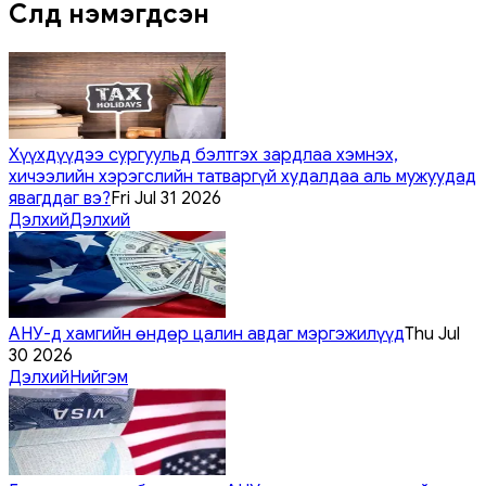
Сүүлд нэмэгдсэн
Хүүхдүүдээ сургуульд бэлтгэх зардлаа хэмнэх,
хичээлийн хэрэгслийн татваргүй худалдаа аль мужуудад
явагддаг вэ?
Fri Jul 31 2026
Дэлхий
Дэлхий
АНУ-д хамгийн өндөр цалин авдаг мэргэжилүүд
Thu Jul
30 2026
Дэлхий
Нийгэм