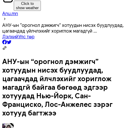
Click to
show weather
Anu.mn
АНУ-ын “орогнол дэмжигч” хотуудын нисэх буудлуудад,
цагаачдад үйлчлэхийг хориглож магадгүй
...
Дэлхий
Улс төр
АНУ-ын “орогнол дэмжигч”
хотуудын нисэх буудлуудад,
цагаачдад үйлчлэхийг хориглож
магадгүй байгаа бөгөөд эдгээр
хотуудад Нью-Йорк, Сан-
Франциско, Лос-Анжелес зэрэг
хотууд багтжээ