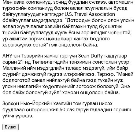
Мөн авиа компаниуд, зочид буудлын сүлжээ, автомашин
түрээсийн компаниуд болон аялал жуулчлалын бусад
байгууллагуудыг нэгтгэдэг U.S. Travel Association
ббайгууллаг мэдэгдэлдээ, “Дотоодын болон олон улсын
аялал жуулчлалыг хэвийн байлгахын тулд бүх шатны
төрийн байгууллагууд хууль ёсны зорчигчдыг чөлөөтэй,
үр ашигтай зорчих нөхцөлөөр хангах бодлого
хэрэгжүүлэх ёстой” гэж онцолсон байна.
АНУ-ын Тээврийн яамны тэргүүн Sean Duffy тавдугаар
сарын 21-нд Төлөөлөгчдийн танхимын сонсголын үеэр,
Маллиний ийм мэдэгдлийн талаар мэдээгүй, ийм байр
суурийг дэмжихгүй гэдгээ илэрхийлжээ. Тэрээр, “Манай
бодлоготой санал нийлэхгүй байна гээд тухайн муж
улсын нислэгийн хөдөлгөөнийг зогсоож болохгүй. Энэ
бол байж боломгүй зүйл” хэмээн онцолсон байна.
Зөвхөн Нью-Йоркийн хамгийн том гурван нисэх
буудлаар өнгөрсөн жил 50 сая гаруй гадаадын зорчигч
үйлчлүүлжээ.
Буцах