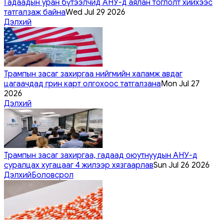
Гадаадын уран бүтээлчид АНУ-д аялан тоглолт хийхээс
татгалзаж байна
Wed Jul 29 2026
Дэлхий
Трампын засаг захиргаа нийгмийн халамж авдаг
цагаачдад грин карт олгохоос татгалзана
Mon Jul 27
2026
Дэлхий
Трампын засаг захиргаа, гадаад оюутнуудын АНУ-д
суралцах хугацааг 4 жилээр хязгаарлав
Sun Jul 26 2026
Дэлхий
Боловсрол