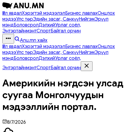
Үйл явдал
Хэрэгтэй мэдээлэл
Бизнес лавлах
Онцлох
мэдээ
Улс төр
Эдийн засаг, Санхүү
Нийгэм
Эрүүл
мэнд
Боловсрол
Дэлхий
Урлаг соёл,
Энтэртайнмэнт
Спорт
Байгал орчин
Anu.mn хайх
Үйл явдал
Хэрэгтэй мэдээлэл
Бизнес лавлах
Онцлох
мэдээ
Улс төр
Эдийн засаг, Санхүү
Нийгэм
Эрүүл
мэнд
Боловсрол
Дэлхий
Урлаг соёл,
Энтэртайнмэнт
Спорт
Байгал орчин
Америкийн нэгдсэн улсад
суугаа Монголчуудын
мэдээллийн портал.
8/7/2026