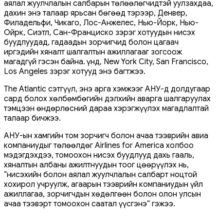
аялал жуулчлалын салбарын төлөөлөгчидтэй уулзахдаа,
дахин энэ талаар ярьсан бөгөөд тэрээр, Денвер,
Филадельфи, Чикаго, Лос-Анжелес, Нью-Йорк, Нью-
Ойрк, Сиэтл, Сан-Франциско зэрэг хотуудын нисэх
буудлуудад, гадаадын зорчигчид болон цагаач
иргэдийн хяналт шалгалтын ажиллагааг зогсоож
магадгүй гэсэн байна. Үүнд, New York City, San Francisco,
Los Angeles зэрэг хотууд энэ багтжээ.
The Atlantic сэтгүүл, энэ арга хэмжээг АНУ-д долдугаар
сард болох хөлбөмбөгийн дэлхийн аварга шалгаруулах
тэмцээн өндөрлөсний дараа хэрэгжүүлэх магадлалтай
талаар бичжээ.
АНУ-ын хамгийн том зорчигч болон ачаа тээврийн авиа
компаниудыг төлөөлдөг Airlines for America холбоо
мэдэгдэхдээ, томоохон нисэх буудлууд дахь гааль,
хяналтын албаны ажилтнуудын тоог цөөрүүлэх нь,
“нисэхийн болон аялал жуулчлалын салбарт ноцтой
хохирол учруулж, агаарын тээврийн компаниудын үйл
ажиллагаа, зорчигчдын хөдөлгөөн болон олон улсын
ачаа тээвэрт томоохон саатал үүсгэнэ” гэжээ.