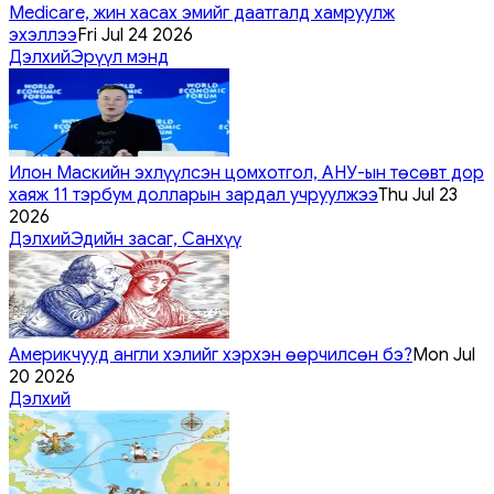
Medicare, жин хасах эмийг даатгалд хамруулж
эхэллээ
Fri Jul 24 2026
Дэлхий
Эрүүл мэнд
Илон Маскийн эхлүүлсэн цомхотгол, АНУ-ын төсөвт дор
хаяж 11 тэрбум долларын зардал учруулжээ
Thu Jul 23
2026
Дэлхий
Эдийн засаг, Санхүү
Америкчууд англи хэлийг хэрхэн өөрчилсөн бэ?
Mon Jul
20 2026
Дэлхий