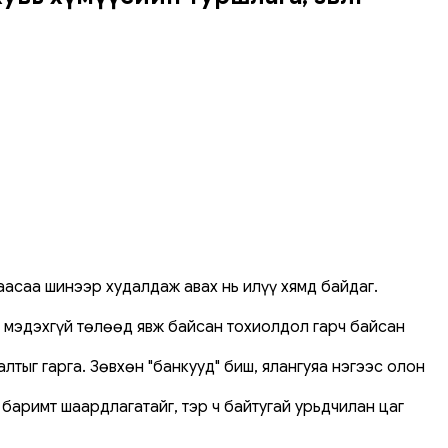
аасаа шинээр худалдаж авах нь илүү хямд байдаг.
ийг мэдэхгүй төлөөд явж байсан тохиолдол гарч байсан
лтыг гарга. Зөвхөн "банкууд" биш, ялангуяа нэгээс олон
 баримт шаардлагатайг, тэр ч байтугай урьдчилан цаг