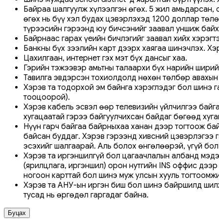
Байраа шалгуулж хүлээлгэн өгөх. 5 жил амьдарсан,
өгөх нь бүү хэл будах цэвэрлэхэд 1200 доллар төл
түрээсийн гэрээнд юу бичсэнийг заавал уншиж байх
Байрнаас гарах үеийн бичлэгийг заавал хийх хэрэгт
Банкны бүх зээлийн карт дээрх хаягаа шинэчлэх. Х
Цахилгаан, интернет гэх мэт бүх дансыг хаа.
Гэрийн тэжээвэр амьтны талаархи бүх нарийн ширий
Тавилга эвдэрсэн тохиолдолд нөхөн төлбөр авахын т
Хэрэв та тодорхой эм байнга хэрэглэдэг бол шинэ га
тооцоорой).
Хэрэв кабель эсвэл өөр телевизийн үйлчилгээ байг
хугацаатай гэрээ байгуулчихсан байдаг бөгөөд хуг
Нүүн гарч байгаа байрныхаа ханан дээр тогтоож бай
байсан буддаг. Хэрэв гэрээнд хивсний цэвэрлэгээ г
эсэхийг шалгаарай. Аль болох өнгөлөөрэй, үгүй бол
Хэрэв та иргэншилгүй бол цагаачлалын албанд мэдэ
(ярилцлага, иргэншил) орон нутгийн INS оффис дээр 
ногоон карттай бол шинэ муж улсын хууль тогтоомжи
Хэрэв та АНУ-ын иргэн биш бол шинэ байршилд шилж
тусад нь өргөдөл гаргадаг байна.
Буцах