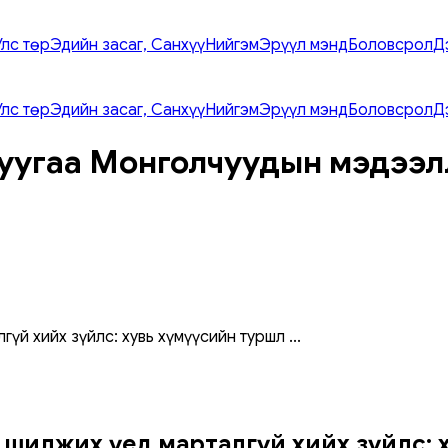
Улс төр
Эдийн засаг, Санхүү
Нийгэм
Эрүүл мэнд
Боловсрол
Д
Улс төр
Эдийн засаг, Санхүү
Нийгэм
Эрүүл мэнд
Боловсрол
Д
уугаа Монголчуудын мэдээл
гүй хийх зүйлс: хувь хүмүүсийн туршл
...
 шилжих үед марталгүй хийх зүйлс: ху