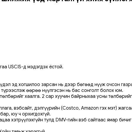
гаа USCIS-д мэдэгдэх ёстой.
лүүдэл эд хогшилоо зарсан нь дээр бөгөөд нүүж очсон газр
 түрээслэж өөрөө нүүлгэсэн нь бас сонголт болох юм.
-ний төлбөрийг хаалга. 2 сар хуучин байрныхаа усны төлбөр
ага, вэбсайт, дэлгүүрийн (Costco, Amazon гэх мэт) жагсаа
бар, юу ч орхигдохгүй.
ацаа хэтрүүлэхгүйн тулд DMV-гийн вэб сайтаас ямар бичиг
Хойш тавьж хэрэггүй.