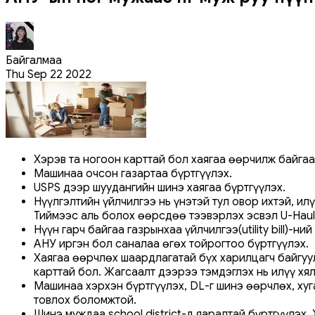
Байгалмаа
Thu Sep 22 2022
Хэрэв та ногоон карттай бол хаягаа өөрчилж байгаа
Машинаа очсон газартаа бүртгүүлэх.
USPS дээр шуудангийн шинэ хаягаа бүртгүүлэх.
Нүүлгэлтийн үйлчилгээ нь үнэтэй тул овор ихтэй, и
Тиймээс аль болох өөрсдөө тээвэрлэх эсвэл U-Haul
Нүүн гарч байгаа газрынхаа үйлчилгээ(utility bill)
АНУ иргэн бол саналаа өгөх тойрогтоо бүртгүүлэх.
Хаягаа өөрчлөх шаардлагатай бүх харилцагч байгуулл
карттай бол. Жагсаалт дээрээ тэмдэглэх нь илүү хял
Машинаа хэрхэн бүртгүүлэх, DL-г шинэ өөрчлөх, хуг
товлох боломжтой.
Шинэ муждаа school district-д яаралтай бүртгүүлэх. 