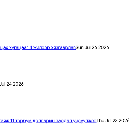
цах хугацааг 4 жилээр хязгаарлав
Sun Jul 26 2026
 Jul 24 2026
хаяж 11 тэрбум долларын зардал учруулжээ
Thu Jul 23 2026