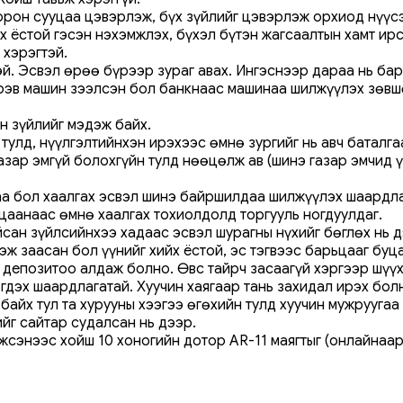
 орон сууцаа цэвэрлэж, бүх зүйлийг цэвэрлэж орхиод нүүс
өх ёстой гэсэн нэхэмжлэх, бүхэл бүтэн жагсаалтын хамт и
 хэрэгтэй.
эй. Эсвэл өрөө бүрээр зураг авах. Ингэснээр дараа нь ба
эрэв машин зээлсэн бол банкнаас машинаа шилжүүлэх зөвш
н зүйлийг мэдэж байх.
улд, нүүлгэлтийнхэн ирэхээс өмнө зургийг нь авч баталга
зар эмгүй болохгүйн тулд нөөцөлж ав (шинэ газар эмчид үз
аа бол хаалгах эсвэл шинэ байршилдаа шилжүүлэх шаардлаг
ацаанаас өмнө хаалгах тохиолдолд торгууль ногдуулдаг.
сан зүйлсийнхээ хадаас эсвэл шурагны нүхийг бөглөх нь д
эж заасан бол үүнийг хийх ёстой, эс тэгвээс барьцааг буц
 депозитоо алдаж болно. Өвс тайрч засаагүй хэргээр шүүх
гдэх шаардлагатай. Хуучин хаягаар тань захидал ирэх бол
байх тул та хурууны хээгээ өгөхийн тулд хуучин мужруугаа
йг сайтар судалсан нь дээр.
сэнээс хойш 10 хоногийн дотор AR-11 маягтыг (онлайнаар)