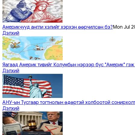
Америкчууд англи хэлийг хэрхэн өөрчилсөн бэ?
Mon Jul 2
Дэлхий
Яагаад Америк тивийг Колумбын нэрээр бус "Америк" гэж
Дэлхий
АНУ-ын Тусгаар тогтнолын өдөртэй холбоотой сонирхол
Дэлхий