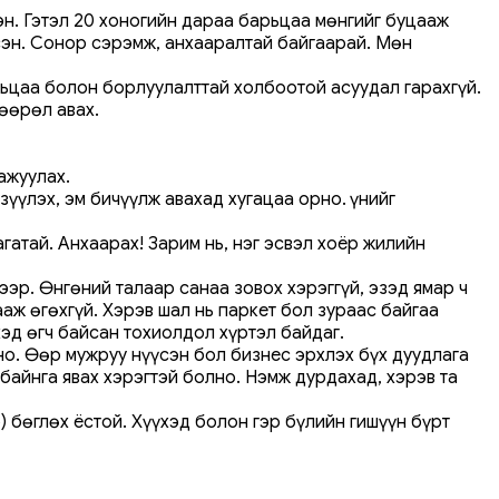
эн. Гэтэл 20 хоногийн дараа барьцаа мөнгийг буцааж
рсэн. Сонор сэрэмж, анхааралтай байгаарай. Мөн
рьцаа болон борлуулалттай холбоотой асуудал гарахгүй.
өөрөл авах.
ажуулах.
үүлэх, эм бичүүлж авахад хугацаа орно. Үүнийг
атай. Анхаарах! Зарим нь, нэг эсвэл хоёр жилийн
ээр. Өнгөний талаар санаа зовох хэрэггүй, эзэд ямар ч
ааж өгөхгүй. Хэрэв шал нь паркет бол зураас байгаа
эд өгч байсан тохиолдол хүртэл байдаг.
но. Өөр мужруу нүүсэн бол бизнес эрхлэх бүх дуудлага
 байнга явах хэрэгтэй болно. Нэмж дурдахад, хэрэв та
 бөглөх ёстой. Хүүхэд болон гэр бүлийн гишүүн бүрт