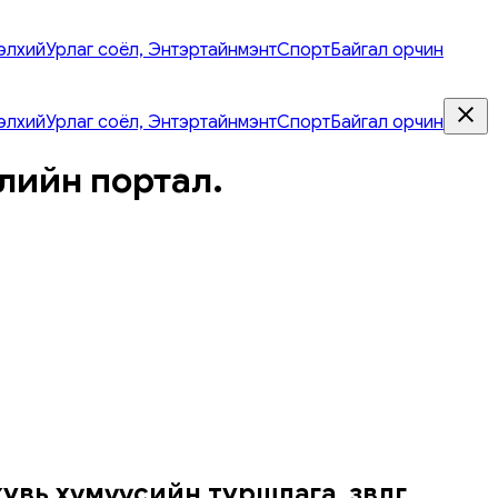
элхий
Урлаг соёл, Энтэртайнмэнт
Спорт
Байгал орчин
элхий
Урлаг соёл, Энтэртайнмэнт
Спорт
Байгал орчин
лийн портал.
вь хүмүүсийн туршлага, зөвлөгөө