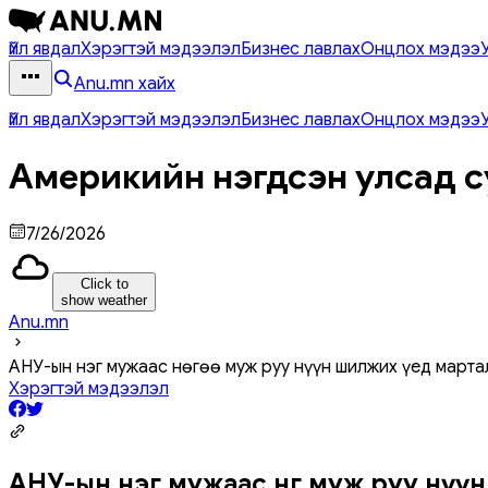
Үйл явдал
Хэрэгтэй мэдээлэл
Бизнес лавлах
Онцлох мэдээ
Anu.mn хайх
Үйл явдал
Хэрэгтэй мэдээлэл
Бизнес лавлах
Онцлох мэдээ
Америкийн нэгдсэн улсад с
7/26/2026
Click to
show weather
Anu.mn
АНУ-ын нэг мужаас нөгөө муж руу нүүн шилжих үед мартал
Хэрэгтэй мэдээлэл
АНУ-ын нэг мужаас нөгөө муж руу нүүн