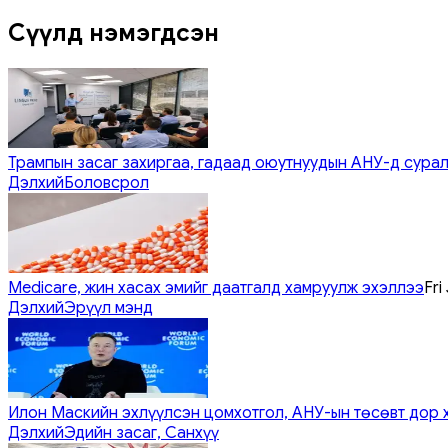
Сүүлд нэмэгдсэн
Трампын засаг захиргаа, гадаад оюутнуудын АНУ-д сурал
Дэлхий
Боловсрол
Medicare, жин хасах эмийг даатгалд хамруулж эхэллээ
Fri
Дэлхий
Эрүүл мэнд
Илон Маскийн эхлүүлсэн цомхотгол, АНУ-ын төсөвт дор 
Дэлхий
Эдийн засаг, Санхүү