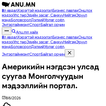
Үйл явдал
Хэрэгтэй мэдээлэл
Бизнес лавлах
Онцлох
мэдээ
Улс төр
Эдийн засаг, Санхүү
Нийгэм
Эрүүл
мэнд
Боловсрол
Дэлхий
Урлаг соёл,
Энтэртайнмэнт
Спорт
Байгал орчин
Anu.mn хайх
Үйл явдал
Хэрэгтэй мэдээлэл
Бизнес лавлах
Онцлох
мэдээ
Улс төр
Эдийн засаг, Санхүү
Нийгэм
Эрүүл
мэнд
Боловсрол
Дэлхий
Урлаг соёл,
Энтэртайнмэнт
Спорт
Байгал орчин
Америкийн нэгдсэн улсад
суугаа Монголчуудын
мэдээллийн портал.
8/6/2026