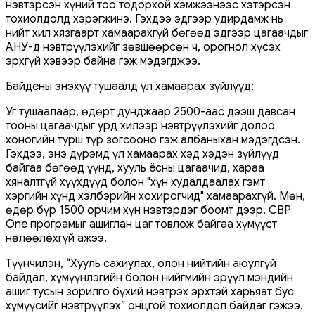
нэвтэрсэн хүний ​​тоо тодорхой хэмжээнээс хэтэрсэн
тохиолдолд хэрэгжинэ. Гэхдээ эдгээр удирдамж нь
нийт хил хязгаарт хамаарахгүй бөгөөд эдгээр цагаачдыг
АНУ-д нэвтрүүлэхийг зөвшөөрсөн ч, орогнол хүсэх
эрхгүй хэвээр байна гэж мэдэгджээ.
Байдены энэхүү тушаалд үл хамаарах зүйлүүд:
Уг тушаалаар, өдөрт дунджаар 2500-аас дээш давсан
тооны цагаачдыг урд хилээр нэвтрүүлэхийг долоо
хоногийн турш түр зогсооно гэж албаныхан мэдэгдсэн.
Гэхдээ, энэ дүрэмд үл хамаарах хэд хэдэн зүйлүүд
байгаа бөгөөд үүнд, хууль ёсны цагаачид, хараа
хяналтгүй хүүхдүүд болон "хүн худалдаалах гэмт
хэргийн хүнд хэлбэрийн хохирогчид" хамаарахгүй. Мөн,
өдөр бүр 1500 орчим хүн нэвтэрдэг боомт дээр, CBP
One програмыг ашиглан цаг товлож байгаа хүмүүст
нөлөөлөхгүй ажээ.
Түүнчилэн, “Хууль сахиулах, олон нийтийн аюулгүй
байдал, хүмүүнлэгийн болон нийгмийн эрүүл мэндийн
ашиг тусын зорилго бүхий нэвтрэх эрхтэй харьяат бус
хүмүүсийг нэвтрүүлэх” онцгой тохиолдол байдаг гэжээ.