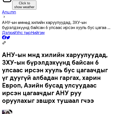
Click to
show weather
Anu.mn
АНУ-ын өмнөд хилийн харуулуудад, ЗХУ-ын
бүрэлдэхүүнд байсан 6 улсаас ирсэн хууль бус цагаа
...
Дэлхий
Улс төр
Нийгэм
АНУ-ын өмнөд хилийн харуулуудад,
ЗХУ-ын бүрэлдэхүүнд байсан 6
улсаас ирсэн хууль бус цагаачдыг
үг дуугүй албадан гаргах, харин
Европ, Азийн бусад улсуудаас
ирсэн цагаачдыг АНУ руу
оруулахыг зөвшөөрөх тушаал өгчээ