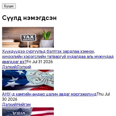
Буцах
Сүүлд нэмэгдсэн
Хүүхдүүдээ сургуульд бэлтгэх зардлаа хэмнэх,
хичээлийн хэрэгслийн татваргүй худалдаа аль мужуудад
явагддаг вэ?
Fri Jul 31 2026
Дэлхий
Дэлхий
АНУ-д хамгийн өндөр цалин авдаг мэргэжилүүд
Thu Jul
30 2026
Дэлхий
Нийгэм