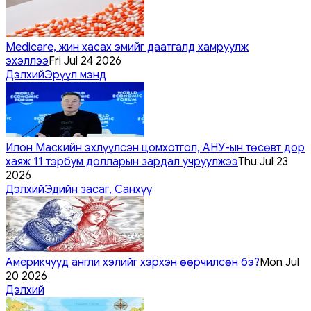
Medicare, жин хасах эмийг даатгалд хамруулж
эхэллээ
Fri Jul 24 2026
Дэлхий
Эрүүл мэнд
Илон Маскийн эхлүүлсэн цомхотгол, АНУ-ын төсөвт дор
хаяж 11 тэрбум долларын зардал учруулжээ
Thu Jul 23
2026
Дэлхий
Эдийн засаг, Санхүү
Америкчууд англи хэлийг хэрхэн өөрчилсөн бэ?
Mon Jul
20 2026
Дэлхий