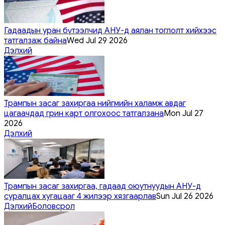
Гадаадын уран бүтээлчид АНУ-д аялан тоглолт хийхээс
татгалзаж байна
Wed Jul 29 2026
Дэлхий
Трампын засаг захиргаа нийгмийн халамж авдаг
цагаачдад грин карт олгохоос татгалзана
Mon Jul 27
2026
Дэлхий
Трампын засаг захиргаа, гадаад оюутнуудын АНУ-д
суралцах хугацааг 4 жилээр хязгаарлав
Sun Jul 26 2026
Дэлхий
Боловсрол