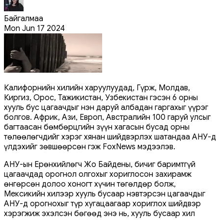
Байгалмаа
Mon Jun 17 2024
Калифорнийн хилийн харуулуудад, Гүрж, Молдав,
Киргиз, Орос, Тажикистан, Узбекистан гэсэн 6 орны
хууль бус цагаачдыг нэн даруй албадан гаргахыг үүрэг
болгов. Африк, Ази, Европ, Австралийн 100 гаруй улсыг
багтаасан бөмбөрцгийн зүүн хагасын бусад орны
төлөөлөгчдийг хэрэг хянан шийдвэрлэх шатандаа АНУ-д
үлдэхийг зөвшөөрсөн гэж FoxNews мэдээлэв.
АНУ-ын Ерөнхийлөгч Жо Байдены, бичиг баримтгүй
цагаачдад орогнол олгохыг хориглосон захирамж
өнгөрсөн долоо хоногт хүчин төгөлдөр болж,
Мексикийн хилээр хууль бусаар нэвтэрсэн цагаачдыг
АНУ-д орогнохыг түр хугацаагаар хориглох шийдвэр
хэрэгжиж эхэлсэн бөгөөд энэ нь, хууль бусаар хил