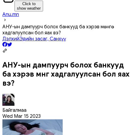
Click to
show weather
Anu.mn
АНУ-ын дампуурч болох банкууд ба хэрэв мөнгө
хадгалуулсан бол яах вэ?
Дэлхий
Эдийн засаг, Санхүү
АНУ-ын дампуурч болох банкууд
ба хэрэв мөнгө хадгалуулсан бол яах
вэ?
Байгалмаа
Wed Mar 15 2023