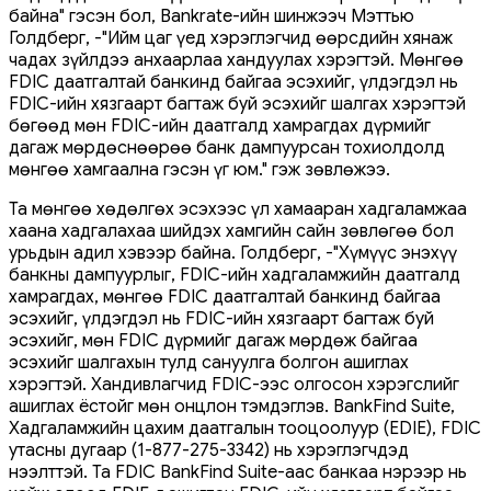
байна" гэсэн бол, Bankrate-ийн шинжээч Мэттью
Голдберг, -"Ийм цаг үед хэрэглэгчид өөрсдийн хянаж
чадах зүйлдээ анхаарлаа хандуулах хэрэгтэй. Мөнгөө
FDIC даатгалтай банкинд байгаа эсэхийг, үлдэгдэл нь
FDIC-ийн хязгаарт багтаж буй эсэхийг шалгах хэрэгтэй
бөгөөд мөн FDIC-ийн даатгалд хамрагдах дүрмийг
дагаж мөрдөснөөрөө банк дампуурсан тохиолдолд
мөнгөө хамгаална гэсэн үг юм." гэж зөвлөжээ.
Та мөнгөө хөдөлгөх эсэхээс үл хамааран хадгаламжаа
хаана хадгалахаа шийдэх хамгийн сайн зөвлөгөө бол
урьдын адил хэвээр байна. Голдберг, -"Хүмүүс энэхүү
банкны дампуурлыг, FDIC-ийн хадгаламжийн даатгалд
хамрагдах, мөнгөө FDIC даатгалтай банкинд байгаа
эсэхийг, үлдэгдэл нь FDIC-ийн хязгаарт багтаж буй
эсэхийг, мөн FDIC дүрмийг дагаж мөрдөж байгаа
эсэхийг шалгахын тулд сануулга болгон ашиглах
хэрэгтэй. Хандивлагчид FDIC-ээс олгосон хэрэгслийг
ашиглах ёстойг мөн онцлон тэмдэглэв. BankFind Suite,
Хадгаламжийн цахим даатгалын тооцоолуур (EDIE), FDIC
утасны дугаар (1-877-275-3342) нь хэрэглэгчдэд
нээлттэй. Та FDIC BankFind Suite-аас банкаа нэрээр нь