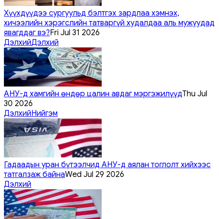
Хүүхдүүдээ сургуульд бэлтгэх зардлаа хэмнэх,
хичээлийн хэрэгслийн татваргүй худалдаа аль мужуудад
явагддаг вэ?
Fri Jul 31 2026
Дэлхий
Дэлхий
АНУ-д хамгийн өндөр цалин авдаг мэргэжилүүд
Thu Jul
30 2026
Дэлхий
Нийгэм
Гадаадын уран бүтээлчид АНУ-д аялан тоглолт хийхээс
татгалзаж байна
Wed Jul 29 2026
Дэлхий