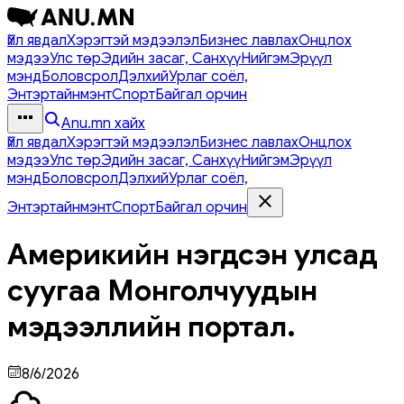
Үйл явдал
Хэрэгтэй мэдээлэл
Бизнес лавлах
Онцлох
мэдээ
Улс төр
Эдийн засаг, Санхүү
Нийгэм
Эрүүл
мэнд
Боловсрол
Дэлхий
Урлаг соёл,
Энтэртайнмэнт
Спорт
Байгал орчин
Anu.mn хайх
Үйл явдал
Хэрэгтэй мэдээлэл
Бизнес лавлах
Онцлох
мэдээ
Улс төр
Эдийн засаг, Санхүү
Нийгэм
Эрүүл
мэнд
Боловсрол
Дэлхий
Урлаг соёл,
Энтэртайнмэнт
Спорт
Байгал орчин
Америкийн нэгдсэн улсад
суугаа Монголчуудын
мэдээллийн портал.
8/6/2026