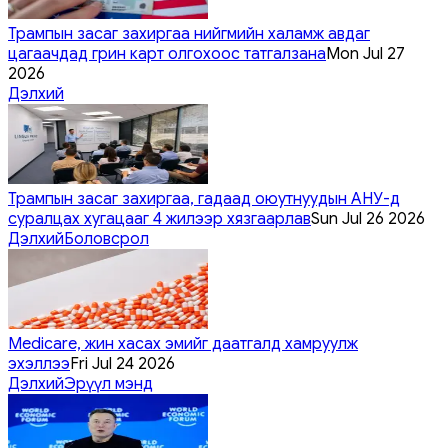
Трампын засаг захиргаа нийгмийн халамж авдаг
цагаачдад грин карт олгохоос татгалзана
Mon Jul 27
2026
Дэлхий
Трампын засаг захиргаа, гадаад оюутнуудын АНУ-д
суралцах хугацааг 4 жилээр хязгаарлав
Sun Jul 26 2026
Дэлхий
Боловсрол
Medicare, жин хасах эмийг даатгалд хамруулж
эхэллээ
Fri Jul 24 2026
Дэлхий
Эрүүл мэнд