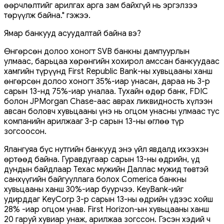
өөрчлөлтийг арилгах арга зам байхгүй нь эргэлзээ
төрүүлж байна." гэжээ.
Ямар банкууд асуудалтай байна вэ?
Өнгөрсөн долоо хоногт SVB банкны дампуурлын
улмаас, барьцаа хөрөнгийн хохирол амссан банкуудаас
хамгийн түрүүнд First Republic Bank-ны хувьцааны ханш
өнгөрсөн долоо хоногт 35%-иар унасан, дараа нь 3-р
сарын 13-нд 75%-иар уналаа. Тухайн өдөр банк, FDIC
болон JPMorgan Chase-аас аврах ликвидность хүлээн
авсан боловч хувьцааны үнэ нь огцом унасны улмаас тус
компанийн арилжааг 3-р сарын 13-ны өглөө түр
зогсоосон.
Ялангуяа бүс нутгийн банкууд энэ үйл явдалд ихээхэн
өртөөд байна. Гуравдугаар сарын 13-ны өдрийн, үд
дундын байдлаар Техас мужийн Даллас мужид төвтэй
санхүүгийн байгууллага болох Comerica банкны
хувьцааны ханш 30%-иар буурчээ. KeyBank-ийг
удирддаг KeyCorp 3-р сарын 13-ны өдрийн үдээс хойш
28% -иар огцом унав. First Horizon-ын хувьцааны ханш
20 гаруй хувиар унаж, арилжаа зогссон. Гэсэн хэдий ч