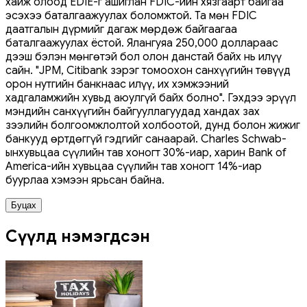
хайж олоод EDIE-г ашиглан FDIC-ийн хязгаарт байгаа
эсэхээ баталгаажуулах боломжтой. Та мөн FDIC
даатгалын дүрмийг дагаж мөрдөж байгаагаа
баталгаажуулах ёстой. Ялангуяа 250,000 доллараас
дээш бэлэн мөнгөтэй бол олон данстай байх нь илүү
сайн. "JPM, Citibank зэрэг томоохон санхүүгийн төвүүд
орон нутгийн банкнаас илүү, их хэмжээний
хадгаламжийн хувьд аюулгүй байх болно". Гэхдээ эрүүл
мэндийн санхүүгийн байгууллагуудад хандах зах
зээлийн болгоомжлолтой холбоотой, дунд болон жижиг
банкууд өртдөггүй гэдгийг санаарай. Charles Schwab-
ынхувьцаа сүүлийн тав хоногт 30%-иар, харин Bank of
America-ийн хувьцаа сүүлийн тав хоногт 14%-иар
буурлаа хэмээн ярьсан байна.
Буцах
Сүүлд нэмэгдсэн