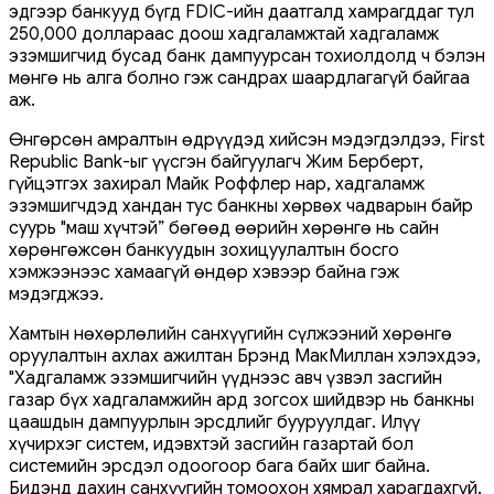
эдгээр банкууд бүгд FDIC-ийн даатгалд хамрагддаг тул
250,000 доллараас доош хадгаламжтай хадгаламж
эзэмшигчид бусад банк дампуурсан тохиолдолд ч бэлэн
мөнгө нь алга болно гэж сандрах шаардлагагүй байгаа
аж.
Өнгөрсөн амралтын өдрүүдэд хийсэн мэдэгдэлдээ, First
Republic Bank-ыг үүсгэн байгуулагч Жим Берберт,
гүйцэтгэх захирал Майк Роффлер нар, хадгаламж
эзэмшигчдэд хандан тус банкны хөрвөх чадварын байр
суурь "маш хүчтэй” бөгөөд өөрийн хөрөнгө нь сайн
хөрөнгөжсөн банкуудын зохицуулалтын босго
хэмжээнээс хамаагүй өндөр хэвээр байна гэж
мэдэгджээ.
Хамтын нөхөрлөлийн санхүүгийн сүлжээний хөрөнгө
оруулалтын ахлах ажилтан Брэнд МакМиллан хэлэхдээ,
"Хадгаламж эзэмшигчийн үүднээс авч үзвэл засгийн
газар бүх хадгаламжийн ард зогсох шийдвэр нь банкны
цаашдын дампуурлын эрсдлийг бууруулдаг. Илүү
хүчирхэг систем, идэвхтэй засгийн газартай бол
системийн эрсдэл одоогоор бага байх шиг байна.
Бидэнд дахин санхүүгийн томоохон хямрал харагдахгүй.