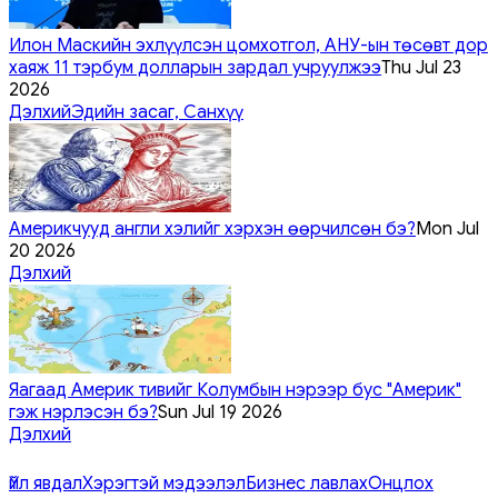
Илон Маскийн эхлүүлсэн цомхотгол, АНУ-ын төсөвт дор
хаяж 11 тэрбум долларын зардал учруулжээ
Thu Jul 23
2026
Дэлхий
Эдийн засаг, Санхүү
Америкчууд англи хэлийг хэрхэн өөрчилсөн бэ?
Mon Jul
20 2026
Дэлхий
Яагаад Америк тивийг Колумбын нэрээр бус "Америк"
гэж нэрлэсэн бэ?
Sun Jul 19 2026
Дэлхий
Үйл явдал
Хэрэгтэй мэдээлэл
Бизнес лавлах
Онцлох