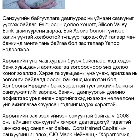
Санхүүгийн байгууллага дампуурах нь үймээн самууныг
үүсгэж байдаг. Өнгөрсөн долоо хоногт, Silicon Valley
Bank дампуурсны дараа, Бэй Аэриа болон түүнээс
халин үүнтэй холбоотой түгшүүр тархаж буй талаар мөн
банкинд мөнгө тань байгаа бол яах талаар Yahоо
мэдээлжээ.
Хөрөнгийн үнэ маш хурдан буурч байснаас, хэд хэдэн
банк хувьцааны арилжаагаа зогсоосноор энэ долоо
хоног эхэллээ. Хэрэв та хувьцааны үнэ унаж, арилжаа нь
зогсонги байдалд орсон банкинд мөнгөтэй бол,
Холбооны Нөөцийн банк яаралтай тусламжийн банкны
санхүүжилтийг зарлаж, банкны дампуурлын домино
эффектээс урьдчилан сэргийлэхэд ихээхэн нөлөөлсөн
үйл ажиллагаа явуулсан гэдгийг мэдэх хэрэгтэй.
Хөрөнгийн зах зээл үймээн самуунтай байгаа ч, 2008
оны аймшигт санхүүгийн хямрал давтагдахгүй гэдэгтэй
шинжээчид санал нэг байна. Constrained Capital-ын
санхүүгийн зөвлөх, CIO Марк Нейманн,- "Хэрэглэгчид