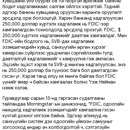
хувьцааны үнэ буурах ба тогтворгүй арилжааг банкны
бодит хадгаламжаас салгаж ойлгох хэрэгтэй. Тэдний
эдгээр банкны хувьцаанд оруулсан хөрөнгө оруулалт
эрсдэлд орж болзошгүй. Харин банканд хадгалуулсан
250,000 доллар хүртэлх хадгаламж нь FDIC-ээр
хамгаалагдсан тохиолдолд эрсдэлд орохгүй. FDIC, $
250,000 хүртэлх хадгаламжийг даатгаж хамгаалдаг. Мөн
FDIC-ийн бодлого нь, SVB-дах хадгаламж
эзэмшигчидийн хувьд, санхүүгийн өргөн хүрээг
хамарсан сүйрлээс урьдчилан сэргийлэхийн тулд
даатгалгүй хадгаламжийг ч хамруулна гэж амласан.
Эцсийн эцэст хэрэв та SVB-д мөнгөө хадгалуулсан, энэ
нь 250,000 доллар ба түүнээс бага бол даатгагдсан
гэсэн үг. Хэрэв танд илүү их мөнгө байгаа бол FDIC
үүнийг ямар ч байсан хамгаалах болно "гэж Нейман
нэмж хэлэв.
Гуравдугаар сарын 13-нд гаргасан судалгааны
тайландаа Morningstar-ын шинжээчид, "FDIC, одоогийн
нөхцөлд хадгаламж эзэмшигчдийг хамгаална гэсэн
хүчтэй дохиог илгээж байна. Эдгээр алхмууд нь
санхүүгийн систем дэх одоогийн үймээн самууныг
зогсооход өндөр ач холбогдолтой ч, сэтгэлзүйн