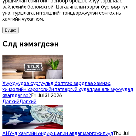
урьдчилан сайн ойлгосноор эрсдэл, илүү зардлаас
зайлсхийх боломжтой. Цагаачлалын хэрэг бүр өөр тул
үнэ, туршлага, итгэлцлийг тэнцвэржүүлэн сонгох нь
хамгийн чухал юм.
Буцах
Сүүлд нэмэгдсэн
Хүүхдүүдээ сургуульд бэлтгэх зардлаа хэмнэх,
хичээлийн хэрэгслийн татваргүй худалдаа аль мужуудад
явагддаг вэ?
Fri Jul 31 2026
Дэлхий
Дэлхий
АНУ-д хамгийн өндөр цалин авдаг мэргэжилүүд
Thu Jul