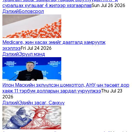
суралцах хугацааг 4 жилээр хязгаарлав
Sun Jul 26 2026
Дэлхий
Боловсрол
Medicare, жин хасах эмийг даатгалд хамруулж
эхэллээ
Fri Jul 24 2026
Дэлхий
Эрүүл мэнд
Илон Маскийн эхлүүлсэн цомхотгол, АНУ-ын төсөвт дор
хаяж 11 тэрбум долларын зардал учруулжээ
Thu Jul 23
2026
Дэлхий
Эдийн засаг, Санхүү