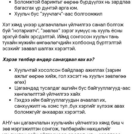
Боломжтой баримтыг өөрөө бүрдүүлэх нь зардлаа
багасгах үр дүнтэй арга юм.
Хуульч бус “зуучлагч”-аас болгоомжил
Хэт хямд үнээр цагаачлалын үйлчилгээ санал болгож
буй “нотариатч”, “зөвлөх” зэрэг хүмүүс нь хууль ёсны
эрхгүй байх эрсдэлтэй. Иймд сонгосон хуульч тань
тухайн мужийн өмгөөлөгчдийн холбоонд бүртгэлтэй
эсэхийг заавал шалгах хэрэгтэй.
Хэрэв төлбөр өндөр санагдвал яах вэ?
Хуульчтай хосолсон байдлаар ажиллах (зарим
ажлыг өөрөө хийж, гол хэсэгт нь хуульч зөвлөгөө
өгөх)
Цагаачдад тусалдаг ашгийн бус байгууллагууд-аас
хөнгөлөлттэй үйлчилгээ хайх
Гэхдээ ийм байгууллагуудын ачаалал их,
санхүүжилт нь хомс тул ,бүх хэргийг хүлээж авах
боломжгүйг анхаарах хэрэгтэй.
АНУ-ын цагаачлалын хуульчийн үйлчилгээ хямд биш ч
зөв мэргэжилтэн сонгож, төлбөрийн нөхцөлийг