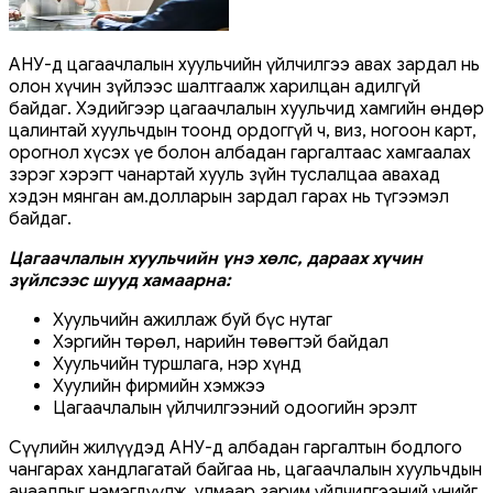
АНУ-д цагаачлалын хуульчийн үйлчилгээ авах зардал нь
олон хүчин зүйлээс шалтгаалж харилцан адилгүй
байдаг. Хэдийгээр цагаачлалын хуульчид хамгийн өндөр
цалинтай хуульчдын тоонд ордоггүй ч, виз, ногоон карт,
орогнол хүсэх үе болон албадан гаргалтаас хамгаалах
зэрэг хэрэгт чанартай хууль зүйн туслалцаа авахад
хэдэн мянган ам.долларын зардал гарах нь түгээмэл
байдаг.
Цагаачлалын хуульчийн үнэ хөлс, дараах хүчин
зүйлсээс шууд хамаарна:
Хуульчийн ажиллаж буй бүс нутаг
Хэргийн төрөл, нарийн төвөгтэй байдал
Хуульчийн туршлага, нэр хүнд
Хуулийн фирмийн хэмжээ
Цагаачлалын үйлчилгээний одоогийн эрэлт
Сүүлийн жилүүдэд АНУ-д албадан гаргалтын бодлого
чангарах хандлагатай байгаа нь, цагаачлалын хуульчдын
ачааллыг нэмэгдүүлж, улмаар зарим үйлчилгээний үнийг