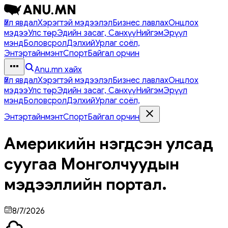
Үйл явдал
Хэрэгтэй мэдээлэл
Бизнес лавлах
Онцлох
мэдээ
Улс төр
Эдийн засаг, Санхүү
Нийгэм
Эрүүл
мэнд
Боловсрол
Дэлхий
Урлаг соёл,
Энтэртайнмэнт
Спорт
Байгал орчин
Anu.mn хайх
Үйл явдал
Хэрэгтэй мэдээлэл
Бизнес лавлах
Онцлох
мэдээ
Улс төр
Эдийн засаг, Санхүү
Нийгэм
Эрүүл
мэнд
Боловсрол
Дэлхий
Урлаг соёл,
Энтэртайнмэнт
Спорт
Байгал орчин
Америкийн нэгдсэн улсад
суугаа Монголчуудын
мэдээллийн портал.
8/7/2026