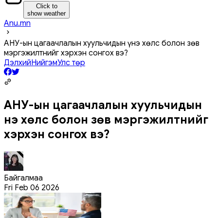
Click to
show weather
Anu.mn
АНУ-ын цагаачлалын хуульчидын үнэ хөлс болон зөв
мэргэжилтнийг хэрхэн сонгох вэ?
Дэлхий
Нийгэм
Улс төр
АНУ-ын цагаачлалын хуульчидын
үнэ хөлс болон зөв мэргэжилтнийг
хэрхэн сонгох вэ?
Байгалмаа
Fri Feb 06 2026