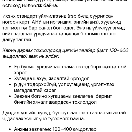
өсгөхөд нөлөөлж байна.
Ихэнх стандарт үйлчилгээнд (гэр бүлд суурилсан
ногоон карт, АНУ-ын иргэншил, энгийн виз), хуульчид
тогтмол төлбөр санал болгодог. Энэ нь үйлчлүүлэгчид
нийт зардлаа урьдчилан төлөвлөх боломж олгодог
давуу талтай.
Харин дараах тохиолдолд цагийн төлбөр (цагт 150–600
ам.доллар) авах нь элбэг:
Ер бусын, урьдчилан таамаглахад бэрх нөхцөлтэй
хэрэг
Хугацаа шахуу, яаралтай өргөдөл
Үр дүн тодорхойгүй, урт хугацаанд үргэлжлэх
магадлалтай хэрэг
Зөвхөн богино хугацааны зөвлөгөө, баримт
бичгийн хяналт шаардсан тохиолдол
Дундаж үнэийн хувьд, бүс нутгаас шалтгаалан ялгаатай
ч, дараах жишиг үнэ түгээмэл: байна.
Анхны зөвлөгөө: 100–400 ам.доллар