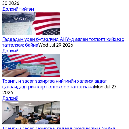
30 2026
Дэлхий
Нийгэм
Гадаадын уран бүтээлчид АНУ-д аялан тоглолт хийхээс
татгалзаж байна
Wed Jul 29 2026
Дэлхий
Трампын засаг захиргаа нийгмийн халамж авдаг
цагаачдад грин карт олгохоос татгалзана
Mon Jul 27
2026
Дэлхий
Трампын засаг захиргаа, гадаад оюутнуудын АНУ-д