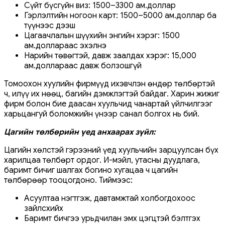
Сүйт бүсгүйн виз: 1500–3300 ам.доллар
Гэрлэлтийн ногоон карт: 1500–5000 ам.доллар ба
түүнээс дээш
Цагаачлалын шүүхийн энгийн хэрэг: 1500
ам.доллараас эхэлнэ
Нарийн төвөгтэй, давж заалдах хэрэг: 15,000
ам.доллараас давж болзошгүй
Томоохон хуулийн фирмүүд ихэвчлэн өндөр төлбөртэй
ч, илүү их нөөц, багийн дэмжлэгтэй байдаг. Харин жижиг
фирм болон бие даасан хуульчид чанартай үйлчилгээг
харьцангуй боломжийн үнээр санал болгох нь бий.
Цагийн төлбөрийн үед анхаарах зүйл:
Цагийн хөлстэй гэрээний үед хуульчийн зарцуулсан бүх
харилцаа төлбөрт ордог. И-мэйл, утасны дуудлага,
баримт бичиг шалгах богино хугацаа ч цагийн
төлбөрөөр тооцогдоно. Тиймээс:
Асуултаа нэгтгэж, давтамжтай холбогдохоос
зайлсхийх
Баримт бичгээ урьдчилан эмх цэгцтэй бэлтгэх