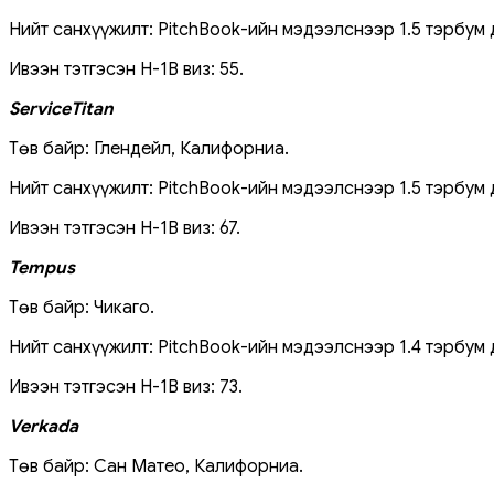
Нийт санхүүжилт: PitchBook-ийн мэдээлснээр 1.5 тэрбум 
Ивээн тэтгэсэн H-1B виз: 55.
ServiceTitan
Төв байр: Глендейл, Калифорниа.
Нийт санхүүжилт: PitchBook-ийн мэдээлснээр 1.5 тэрбум 
Ивээн тэтгэсэн H-1B виз: 67.
Tempus
Төв байр: Чикаго.
Нийт санхүүжилт: PitchBook-ийн мэдээлснээр 1.4 тэрбум 
Ивээн тэтгэсэн H-1B виз: 73.
Verkada
Төв байр: Сан Матео, Калифорниа.