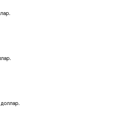
ллар.
ллар.
 доллар.