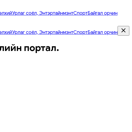
элхий
Урлаг соёл, Энтэртайнмэнт
Спорт
Байгал орчин
элхий
Урлаг соёл, Энтэртайнмэнт
Спорт
Байгал орчин
лийн портал.