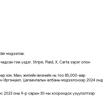
ider мэдээлэв.
сан гэж үздэг. Stripe, Plaid, X, Carta зэрэг олон
бөр юм. Мөн, жилийн визнийх нь тоо 85,000-аар
-ын Иргэншил, Цагаачлалын албаны мэдээлснээр 2024 онд
ээс 2023 оны 9-р сарын 30-ны хоорондох үзүүлэлтээр