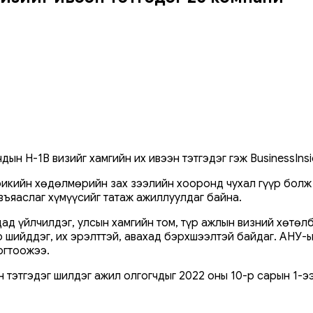
ын H-1B визийг хамгийн их ивээн тэтгэдэг гэж BusinessIns
кийн хөдөлмөрийн зах зээлийн хооронд чухал гүүр болж чад
въяаслаг хүмүүсийг татаж ажиллуулдаг байна.
дад үйлчилдэг, улсын хамгийн том, түр ажлын визний хөтөл
ар шийддэг, их эрэлттэй, авахад бэрхшээлтэй байдаг. АНУ
огтоожээ.
н тэтгэдэг шилдэг ажил олгогчдыг 2022 оны 10-р сарын 1-