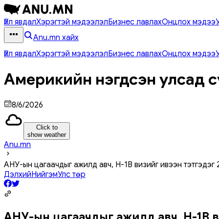
Үйл явдал
Хэрэгтэй мэдээлэл
Бизнес лавлах
Онцлох мэдээ
Anu.mn хайх
Үйл явдал
Хэрэгтэй мэдээлэл
Бизнес лавлах
Онцлох мэдээ
Америкийн нэгдсэн улсад с
8/6/2026
Click to
show weather
Anu.mn
АНУ-ын цагаачдыг ажилд авч, H-1B визийг ивээн тэтгэдэг
Дэлхий
Нийгэм
Улс төр
АНУ-ын цагаачдыг ажилд авч, H-1B 