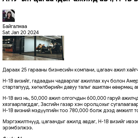
Байгалмаа
Sat Jan 20 2024
Дараах 25 гарааны бизнесийн компани, цагаач ажил хайгчд
H-1B визийг, гадаадын чадварлаг ажиллах хүч болон Амери
стартапууд, хөтөлбөрийн давуу талыг ашиглан өвөрмөц а
H-1B виз нь, 50,000 ажил олгогчдын 600,000 гаруй ажилч
хязгаарлагддаг, Засгийн газар хэн оролцохыг сугалаага
H-1B визний мэдүүлгийн тоо 780,000 болж дээд амжилт т
Мэргэжилтнүүд, цагаачдыг ажилд авдаг, H-1B визийг ивээ
эрэмбэлжээ.