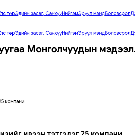
Улс төр
Эдийн засаг, Санхүү
Нийгэм
Эрүүл мэнд
Боловсрол
Д
Улс төр
Эдийн засаг, Санхүү
Нийгэм
Эрүүл мэнд
Боловсрол
Д
уугаа Монголчуудын мэдээл
 25 компани
визийг ивээн тэтгэдэг 25 компани