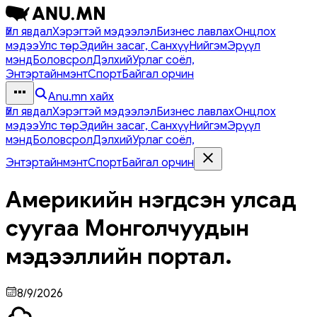
Үйл явдал
Хэрэгтэй мэдээлэл
Бизнес лавлах
Онцлох
мэдээ
Улс төр
Эдийн засаг, Санхүү
Нийгэм
Эрүүл
мэнд
Боловсрол
Дэлхий
Урлаг соёл,
Энтэртайнмэнт
Спорт
Байгал орчин
Anu.mn хайх
Үйл явдал
Хэрэгтэй мэдээлэл
Бизнес лавлах
Онцлох
мэдээ
Улс төр
Эдийн засаг, Санхүү
Нийгэм
Эрүүл
мэнд
Боловсрол
Дэлхий
Урлаг соёл,
Энтэртайнмэнт
Спорт
Байгал орчин
Америкийн нэгдсэн улсад
суугаа Монголчуудын
мэдээллийн портал.
8/9/2026