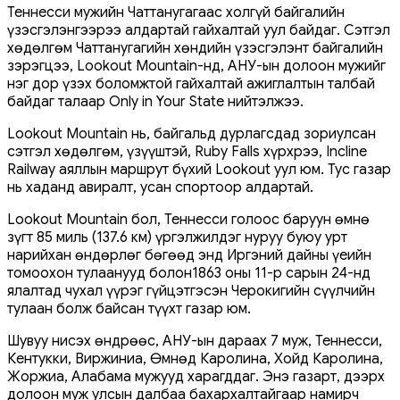
Теннесси мужийн Чаттанугагаас холгүй байгалийн
үзэсгэлэнгээрээ алдартай гайхалтай уул байдаг. Сэтгэл
хөдөлгөм Чаттанугагийн хөндийн үзэсгэлэнт байгалийн
зэрэгцээ, Lookout Mountain-нд, АНУ-ын долоон мужийг
нэг дор үзэх боломжтой гайхалтай ажиглалтын талбай
байдаг талаар Only in Your State нийтэлжээ.
Lookout Mountain нь, байгальд дурлагсдад зориулсан
сэтгэл хөдөлгөм, үзүүштэй, Ruby Falls хүрхрээ, Incline
Railway аяллын маршрут бүхий Lookout уул юм. Тус газар
нь хаданд авиралт, усан спортоор алдартай.
Lookout Mountain бол, Теннесси голоос баруун өмнө
зүгт 85 миль (137.6 км) үргэлжилдэг нуруу буюу урт
нарийхан өндөрлөг бөгөөд энд Иргэний дайны үеийн
томоохон тулаанууд болон1863 оны 11-р сарын 24-нд
ялалтад чухал үүрэг гүйцэтгэсэн Черокигийн сүүлчийн
тулаан болж байсан түүхт газар юм.
Шувуу нисэх өндрөөс, АНУ-ын дараах 7 муж, Теннесси,
Кентукки, Виржиниа, Өмнөд Каролина, Хойд Каролина,
Жоржиа, Алабама мужууд харагддаг. Энэ газарт, дээрх
долоон муж улсын далбаа бахархалтайгаар намирч