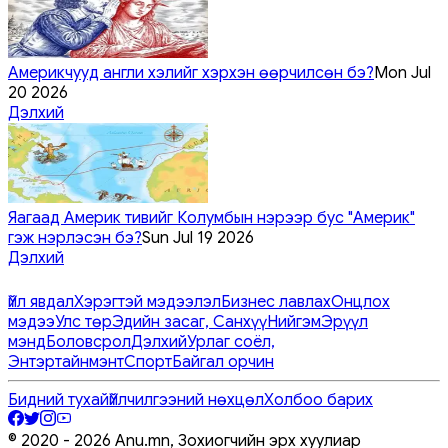
Америкчууд англи хэлийг хэрхэн өөрчилсөн бэ?
Mon Jul
20 2026
Дэлхий
Яагаад Америк тивийг Колумбын нэрээр бус "Америк"
гэж нэрлэсэн бэ?
Sun Jul 19 2026
Дэлхий
Үйл явдал
Хэрэгтэй мэдээлэл
Бизнес лавлах
Онцлох
мэдээ
Улс төр
Эдийн засаг, Санхүү
Нийгэм
Эрүүл
мэнд
Боловсрол
Дэлхий
Урлаг соёл,
Энтэртайнмэнт
Спорт
Байгал орчин
Бидний тухай
Үйлчилгээний нөхцөл
Холбоо барих
© 2020 -
2026
Anu.mn, Зохиогчийн эрх хуулиар