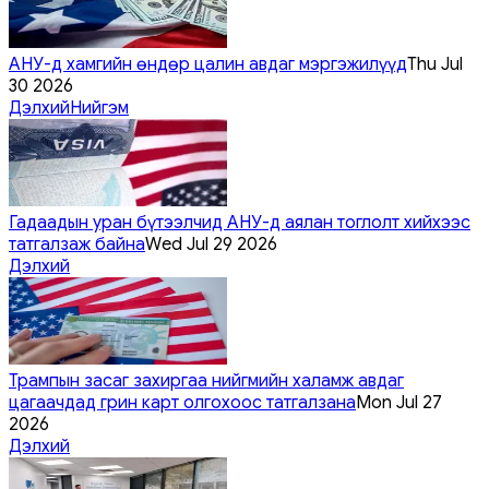
АНУ-д хамгийн өндөр цалин авдаг мэргэжилүүд
Thu Jul
30 2026
Дэлхий
Нийгэм
Гадаадын уран бүтээлчид АНУ-д аялан тоглолт хийхээс
татгалзаж байна
Wed Jul 29 2026
Дэлхий
Трампын засаг захиргаа нийгмийн халамж авдаг
цагаачдад грин карт олгохоос татгалзана
Mon Jul 27
2026
Дэлхий