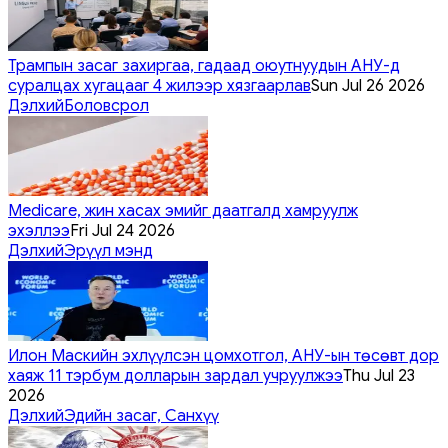
Трампын засаг захиргаа, гадаад оюутнуудын АНУ-д
суралцах хугацааг 4 жилээр хязгаарлав
Sun Jul 26 2026
Дэлхий
Боловсрол
Medicare, жин хасах эмийг даатгалд хамруулж
эхэллээ
Fri Jul 24 2026
Дэлхий
Эрүүл мэнд
Илон Маскийн эхлүүлсэн цомхотгол, АНУ-ын төсөвт дор
хаяж 11 тэрбум долларын зардал учруулжээ
Thu Jul 23
2026
Дэлхий
Эдийн засаг, Санхүү