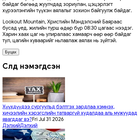
байдаг бөгөөд жуулчдад зориулан, цэцэрлэгт
хүрээлэнгийн түүхэн аялалыг зохион байгуулж байдаг.
Lookout Mountain, Христийн Мэндэлсний Баяраас
бусад үед, жилийн турш өдөр бүр 08:30 цагаас нээдэг.
Харин хаах цаг нь улиралаас хамаарч өөр өөр байдаг
тул, цагийн хуваарийг ньлавлаж аялах нь зүйтэй.
Буцах
Сүүлд нэмэгдсэн
Хүүхдүүдээ сургуульд бэлтгэх зардлаа хэмнэх,
хичээлийн хэрэгслийн татваргүй худалдаа аль мужуудад
явагддаг вэ?
Fri Jul 31 2026
Дэлхий
Дэлхий