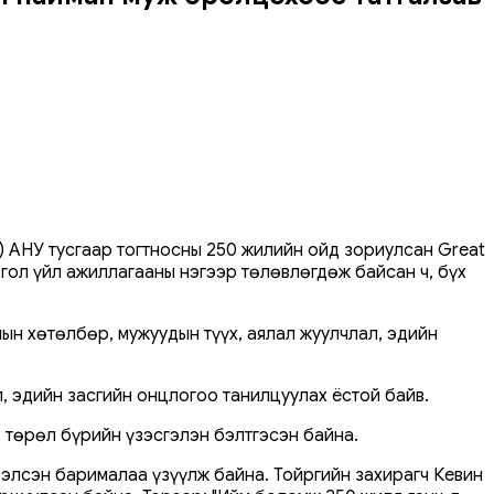
l) АНУ тусгаар тогтносны 250 жилийн ойд зориулсан Great
, гол үйл ажиллагааны нэгээр төлөвлөгдөж байсан ч, бүх
лын хөтөлбөр, мужуудын түүх, аялал жуулчлал, эдийн
л, эдийн засгийн онцлогоо танилцуулах ёстой байв.
 төрөл бүрийн үзэсгэлэн бэлтгэсэн байна.
элсэн барималаа үзүүлж байна. Тойргийн захирагч Кевин