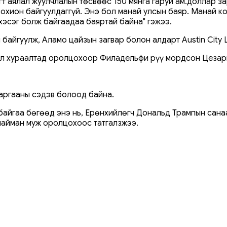
гт аялал жуулчлалын төсвөөс 150 мянга гаруй ам.доллар з
зохион байгуулдаггүй. Энэ бол манай улсын баяр. Манай к
хэсэг болж байгаадаа баяртай байна" гэжээ.
байгуулж, Аламо цайзын загвар болон алдарт Austin City L
ал хураалтад оролцохоор Филадельфи рүү мордсон Цезарь
маргааны сэдэв болоод байна.
айгаа бөгөөд энэ нь, Ерөнхийлөгч Дональд Трампын санаач
найман муж оролцохоос татгалзжээ.