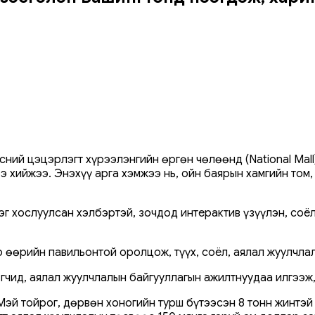
сний цэцэрлэгт хүрээлэнгийн өргөн чөлөөнд (National Mal
ээ хийжээ. Энэхүү арга хэмжээ нь, ойн баярын хамгийн том
ээг хослуулсан хэлбэртэй, зочдод интерактив үзүүлэн, соё
р өөрийн павильонтой оролцож, түүх, соёл, аялал жуулчла
чид, аялал жуулчлалын байгууллагын ажилтнуудаа илгээж,
й тойрог, дөрвөн хоногийн турш бүтээсэн 8 тонн жинтэй 