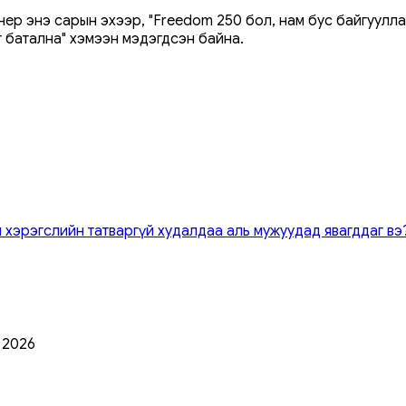
ер энэ сарын эхээр, "Freedom 250 бол, нам бус байгуулл
 батална" хэмээн мэдэгдсэн байна.
 хэрэгслийн татваргүй худалдаа аль мужуудад явагддаг вэ
0 2026