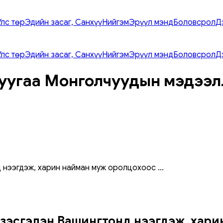
Улс төр
Эдийн засаг, Санхүү
Нийгэм
Эрүүл мэнд
Боловсрол
Д
Улс төр
Эдийн засаг, Санхүү
Нийгэм
Эрүүл мэнд
Боловсрол
Д
уугаа Монголчуудын мэдээл
д нээгдэж, харин найман муж оролцохоос
...
үзэсгэлэн Вашингтонд нээгдэж, хари