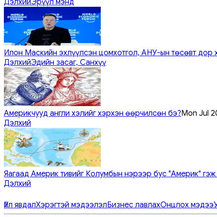
Дэлхий
Эрүүл мэнд
Илон Маскийн эхлүүлсэн цомхотгол, АНУ-ын төсөвт дор 
Дэлхий
Эдийн засаг, Санхүү
Америкчууд англи хэлийг хэрхэн өөрчилсөн бэ?
Mon Jul 2
Дэлхий
Яагаад Америк тивийг Колумбын нэрээр бус "Америк" гэж
Дэлхий
Үйл явдал
Хэрэгтэй мэдээлэл
Бизнес лавлах
Онцлох мэдээ