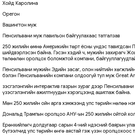
Хойд Каролина
Орегон
Вашингтон муж
Пенсильвани муж павильон байгуулахаас татгалзав
250 жилийн өмнө Америкийн төрт ёсны үндэс тавигдсан П
шийдвэрлэсэн байна. Гэсэн хэдий ч, мужийн захирагч Жо
төлөөлөн оролцох боломжтой компани, байгууллагуудта
Пенсильвани мужийн Эдийн засаг, олон нийтийн хөгжлийн
бэлэн Пенсильванийн компани олдоогүй тул муж Great Ame
Үзэсгэлэнгийн интерактив газрын зураг дээр Пенсильвани 
үзэсгэлэнгийн ажилтнуудын хэрэгцээнд ашиглаж байна.
Мөн 250 жилийн ойн арга хэмжээнд улс төрийн нөлөө нэ
Дональд Трампын оролцоо АНУ-ын 250 жилийн ойтой хол
Ерөнхийлөгч долдугаар сарын 4-ний Үндэсний баярын ула
бүтээлчид улс төрийн өнгө аястай гэж үзэн оролцохоос т