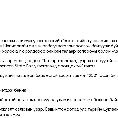
енсильвани муж үзэсгэлэнгийн 16 хоногийн турш ажиллах 
ш Шапирогийн ажлын алба үзэсгэлэнг зохион байгуулж буй
й холбохыг оролдсоор байсан талаар холбооны болон муж
 газар мэдэгдэлдээ, "Татвар төлөгчдөд учрах санхүүгийн 
rican State Fair үзэсгэлэнд оролцохгүй" гэжээ.
мужийн павильон байх ёстой хэсэгт зөвхөн "250" гэсэн бич
мэгдэж байна.
боотой арга хэмжээнүүдэд улам их нөлөөлөх болсон бай
мжлалт салютын үеэр, Вашингтон хотод улс төрийн цуглаа
атгалзжээ.