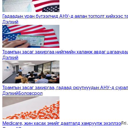
Гадаадын уран бүтээлчид АНУ-д аялан тоглолт хийхээс т
Дэлхий
Трампын засаг захиргаа нийгмийн халамж авдаг цагаачдад
Дэлхий
Трампын засаг захиргаа, гадаад оюутнуудын АНУ-д сурал
Дэлхий
Боловсрол
Medicare, жин хасах эмийг даатгалд хамруулж эхэллээ
Fri