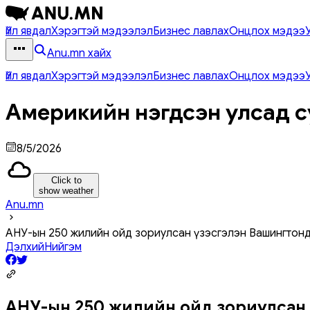
Үйл явдал
Хэрэгтэй мэдээлэл
Бизнес лавлах
Онцлох мэдээ
Anu.mn хайх
Үйл явдал
Хэрэгтэй мэдээлэл
Бизнес лавлах
Онцлох мэдээ
Америкийн нэгдсэн улсад с
8/5/2026
Click to
show weather
Anu.mn
АНУ-ын 250 жилийн ойд зориулсан үзэсгэлэн Вашингтон
Дэлхий
Нийгэм
АНУ-ын 250 жилийн ойд зориулсан 