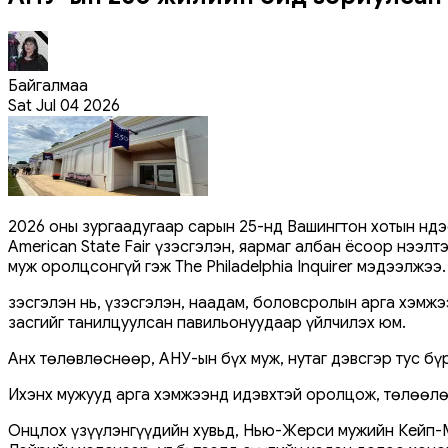
Байгалмаа
Sat Jul 04 2026
2026 оны зургаадугаар сарын 25-нд Вашингтон хотын Үндэ
American State Fair үзэсгэлэн, яармаг албан ёсоор нээлт
муж оролцсонгүй гэж The Philadelphia Inquirer мэдээлжээ.
Үзэсгэлэн нь, үзэсгэлэн, наадам, боловсролын арга хэмж
засгийг танилцуулсан павильонуудаар үйлчилэх юм.
Анх төлөвлөснөөр, АНУ-ын бүх муж, нутаг дэвсгэр тус бү
Ихэнх мужууд арга хэмжээнд идэвхтэй оролцож, төлөөлөг
Онцлох үзүүлэнгүүдийн хувьд, Нью-Жерси мужийн Кейп-Мэ