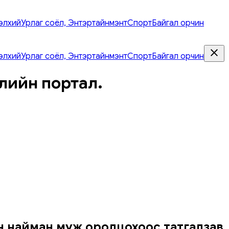
элхий
Урлаг соёл, Энтэртайнмэнт
Спорт
Байгал орчин
элхий
Урлаг соёл, Энтэртайнмэнт
Спорт
Байгал орчин
лийн портал.
н найман муж оролцохоос татгалзав