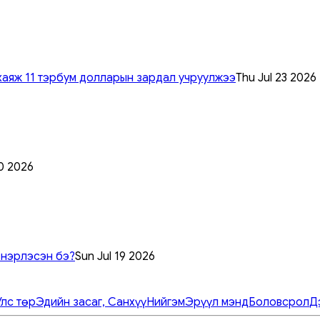
хаяж 11 тэрбум долларын зардал учруулжээ
Thu Jul 23 2026
0 2026
 нэрлэсэн бэ?
Sun Jul 19 2026
Улс төр
Эдийн засаг, Санхүү
Нийгэм
Эрүүл мэнд
Боловсрол
Д