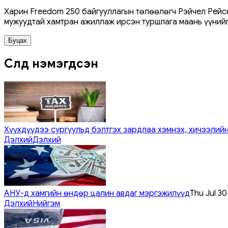
Харин Freedom 250 байгууллагын төлөөлөгч Рэйчел Рейсн
мужуудтай хамтран ажиллаж ирсэн туршлага маань үүнийг
Буцах
Сүүлд нэмэгдсэн
Хүүхдүүдээ сургуульд бэлтгэх зардлаа хэмнэх, хичээлийн
Дэлхий
Дэлхий
АНУ-д хамгийн өндөр цалин авдаг мэргэжилүүд
Thu Jul 3
Дэлхий
Нийгэм