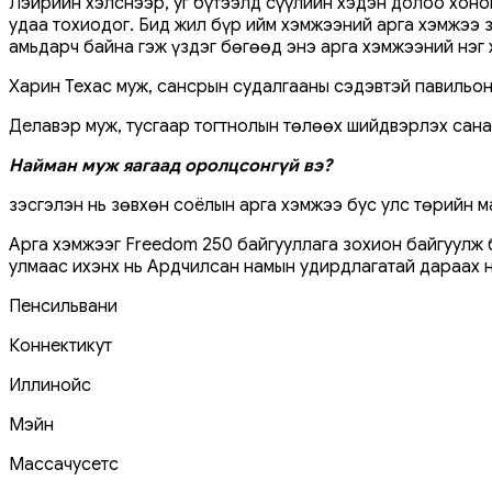
Лэйрийн хэлснээр, уг бүтээлд сүүлийн хэдэн долоо хоно
удаа тохиодог. Бид жил бүр ийм хэмжээний арга хэмжээ 
амьдарч байна гэж үздэг бөгөөд энэ арга хэмжээний нэг 
Харин Техас муж, сансрын судалгааны сэдэвтэй павильон 
Делавэр муж, тусгаар тогтнолын төлөөх шийдвэрлэх сан
Найман муж яагаад оролцсонгүй вэ?
Үзэсгэлэн нь зөвхөн соёлын арга хэмжээ бус улс төрийн 
Арга хэмжээг Freedom 250 байгууллага зохион байгуулж б
улмаас ихэнх нь Ардчилсан намын удирдлагатай дараах 
Пенсильвани
Коннектикут
Иллинойс
Мэйн
Массачусетс