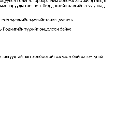
арцуулсан байна. Тэрээр: "Ийм боломж 250 жилд ганц л
омиссаруудын зөвлөл, бид дэлхийн хамгийн агуу улсад
imits хөгжмийн төслийг танилцуулжээ.
 Роднигийн түүхийг онцолсон байна.
илгуудтай нягт холбоотой гэж үзэж байгаа юм. Үүний