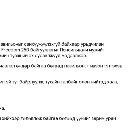
павильоныг санхүүжүүлэхгүй байхаар урьдчилан
 Freedom 250 байгууллагыг Пенсильвани мужийг
ийн түвшний эх сурвалжууд мэдээлжээ.
ачаалал өндөр байгаа бөгөөд павильоныг ивээн тэтгэхэд
игтэй туг байрлуулж, тухайн талбайг олон нийтэд хаан,
на.
н хийхээр төлөвлөж байгаа бөгөөд үүнийг зарим уран