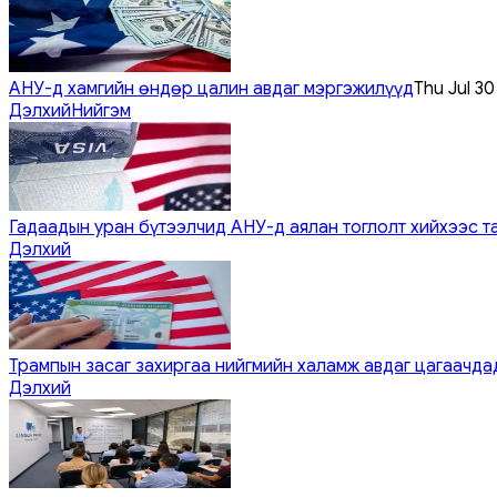
АНУ-д хамгийн өндөр цалин авдаг мэргэжилүүд
Thu Jul 3
Дэлхий
Нийгэм
Гадаадын уран бүтээлчид АНУ-д аялан тоглолт хийхээс т
Дэлхий
Трампын засаг захиргаа нийгмийн халамж авдаг цагаачдад
Дэлхий