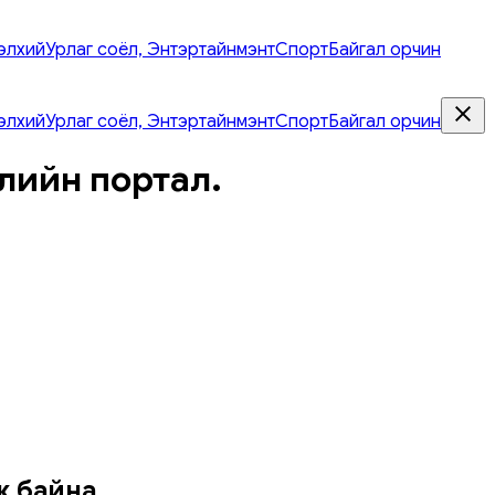
элхий
Урлаг соёл, Энтэртайнмэнт
Спорт
Байгал орчин
элхий
Урлаг соёл, Энтэртайнмэнт
Спорт
Байгал орчин
лийн портал.
ж байна