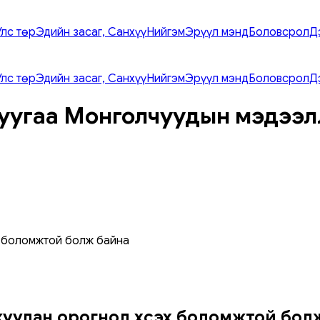
Улс төр
Эдийн засаг, Санхүү
Нийгэм
Эрүүл мэнд
Боловсрол
Д
Улс төр
Эдийн засаг, Санхүү
Нийгэм
Эрүүл мэнд
Боловсрол
Д
уугаа Монголчуудын мэдээл
 боломжтой болж байна
уулан орогнол хүсэх боломжтой бол