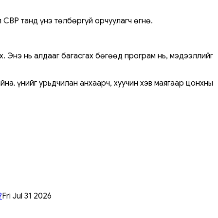
 CBP танд үнэ төлбөргүй орчуулагч өгнө.
. Энэ нь алдааг багасгах бөгөөд програм нь, мэдээллийг
на. Үүнийг урьдчилан анхаарч, хуучин хэв маягаар цонхны
?
Fri Jul 31 2026