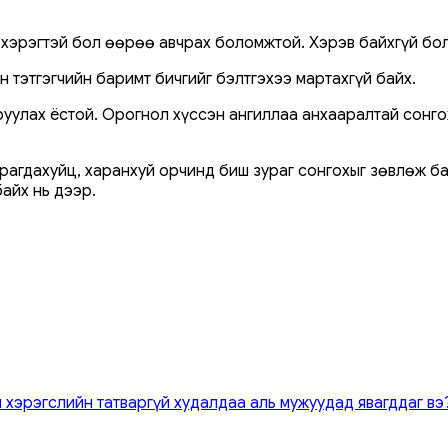
 хэрэгтэй бол өөрөө авчрах боломжтой. Хэрэв байхгүй бол
н тэтгэгчийн баримт бичгийг бэлтгэхээ мартахгүй байх.
уулах ёстой. Орогнол хүссэн ангиллаа анхааралтай сонгох
агдахуйц, харанхуй орчинд биш зураг сонгохыг зөвлөж бай
айх нь дээр.
 хэрэгслийн татваргүй худалдаа аль мужуудад явагддаг вэ