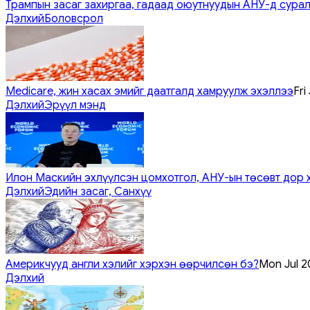
Трампын засаг захиргаа, гадаад оюутнуудын АНУ-д сурал
Дэлхий
Боловсрол
Medicare, жин хасах эмийг даатгалд хамруулж эхэллээ
Fri
Дэлхий
Эрүүл мэнд
Илон Маскийн эхлүүлсэн цомхотгол, АНУ-ын төсөвт дор 
Дэлхий
Эдийн засаг, Санхүү
Америкчууд англи хэлийг хэрхэн өөрчилсөн бэ?
Mon Jul 2
Дэлхий