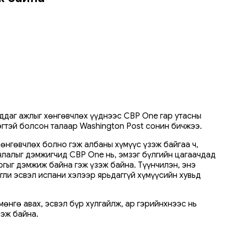
гддаг ажлыг хөнгөвчлөх үүднээс CBP One гар утасны
эгтэй болсон талаар Washington Post сонин бичжээ.
өнгөвчлөх болно гэж албаны хүмүүс үзэж байгаа ч,
члалыг дэмжигчид CBP One нь, эмзэг бүлгийн цагаачдад
огыг дэмжиж байна гэж үзэж байна. Түүнчилэн, энэ
гли эсвэл испани хэлээр ярьдаггүй хүмүүсийн хувьд
нгө авах, эсвэл бүр хулгайлж, ар гэрийнхнээс нь
зэж байна.