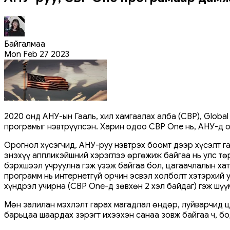
Байгалмаа
Mon Feb 27 2023
2020 онд АНУ-ын Гааль, хил хамгаалах алба (CBP), Globa
програмыг нэвтрүүлсэн. Харин одоо CBP One нь, АНУ-д о
Орогнол хүсэгчид, АНУ-руу нэвтрэх боомт дээр хүсэлт га
энэхүү аппликэйшний хэрэглээ өргөжиж байгаа нь улс тө
бэрхшээл учруулна гэж үзэж байгаа бол, цагаачлалын хат
программ нь интернетгүй орчин эсвэл холболт хэтэрхий 
хүндрэл учирна (CBP One-д зөвхөн 2 хэл байдаг) гэж шү
Мөн залилан мэхлэлт гарах магадлал өндөр, луйварчид ц
барьцаа шаардах зэрэгт ихээхэн санаа зовж байгаа ч, бо