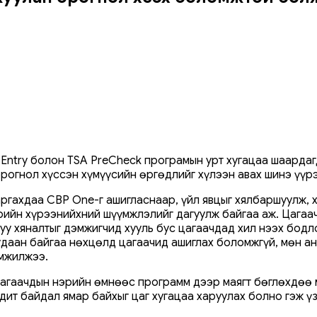
l Entry болон TSA PreCheck програмын урт хугацаа шаарда
рогнол хүссэн хүмүүсийн өргөдлийг хүлээн авах шинэ үүр
ргахдаа CBP One-г ашигласнаар, үйл явцыг хялбаршуулж, х
рийн хүрээнийхний шүүмжлэлийг дагуулж байгаа аж. Цагаа
уу хяналтыг дэмжигчид хууль бус цагаачдад хил нээх бодл
удаан байгаа нөхцөлд цагаачид ашиглах боломжгүй, мөн ан
үмжилжээ.
агаачдын нэрийн өмнөөс программ дээр маягт бөглөхдөө мө
дит байдал ямар байхыг цаг хугацаа харуулах болно гэж ү