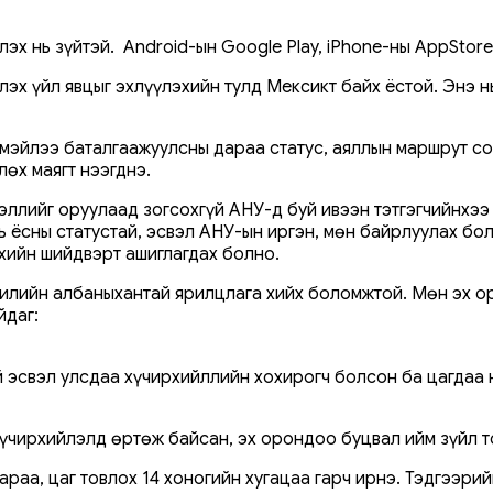
лэх нь зүйтэй. Android-ын Google Play, iPhone-ны AppStor
лэх үйл явцыг эхлүүлэхийн тулд Мексикт байх ёстой. Энэ 
мэйлээ баталгаажуулсны дараа статус, аяллын маршрут сонг
лөх маягт нээгднэ.
эллийг оруулаад зогсохгүй АНУ-д буй ивээн тэтгэгчийнхээ
уль ёсны статустай, эсвэл АНУ-ын иргэн, мөн байрлуулах б
үүхийн шийдвэрт ашиглагдах болно.
 хилийн албаныхантай ярилцлага хийх боломжтой. Мөн эх о
йдаг:
й эсвэл улсдаа хүчирхийллийн хохирогч болсон ба цагдаа 
үчирхийлэлд өртөж байсан, эх орондоо буцвал ийм зүйл т
раа, цаг товлох 14 хоногийн хугацаа гарч ирнэ. Тэдгээрий