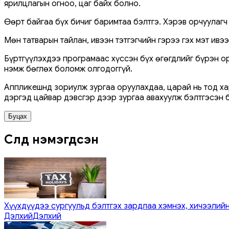
ярилцлагын огноо, цаг байх болно.
Өөрт байгаа бүх бичиг баримтаа бэлтгэ. Хэрэв орчуулагч
Мөн татварын тайлан, ивээн тэтгэгчийн гэрээ гэх мэт ивээ
Бүртгүүлэхдээ програмаас хүссэн бүх өгөгдлийг бүрэн ор
нэмж бөглөх боломж олгодоггүй.
Аппликешнд зориулж зургаа оруулахдаа, царай нь тод хар
дэргэд цайвар дэвсгэр дээр зургаа авахуулж бэлтгэсэн б
Буцах
Сүүлд нэмэгдсэн
Хүүхдүүдээ сургуульд бэлтгэх зардлаа хэмнэх, хичээлийн
Дэлхий
Дэлхий