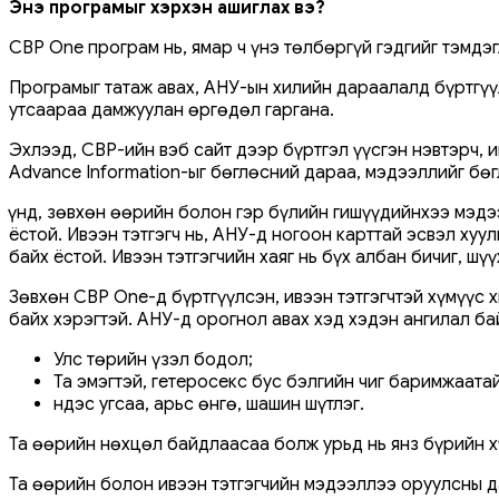
Энэ програмыг хэрхэн ашиглах вэ?
CBP One програм нь, ямар ч үнэ төлбөргүй гэдгийг тэмдэг
Програмыг татаж авах, АНУ-ын хилийн дараалалд бүртгүү
утсаараа дамжуулан өргөдөл гаргана.
Эхлээд, CBP-ийн вэб сайт дээр бүртгэл үүсгэн нэвтэрч, и
Advance Information-ыг бөглөсний дараа, мэдээллийг бөг
Үүнд, зөвхөн өөрийн болон гэр бүлийн гишүүдийнхээ мэдэ
ёстой. Ивээн тэтгэгч нь, АНУ-д ногоон карттай эсвэл ху
байх ёстой. Ивээн тэтгэгчийн хаяг нь бүх албан бичиг, ш
Зөвхөн CBP One-д бүртгүүлсэн, ивээн тэтгэгчтэй хүмүүс
байх хэрэгтэй. АНУ-д орогнол авах хэд хэдэн ангилал ба
Улс төрийн үзэл бодол;
Та эмэгтэй, гетеросекс бус бэлгийн чиг баримжаата
Үндэс угсаа, арьс өнгө, шашин шүтлэг.
Та өөрийн нөхцөл байдлаасаа болж урьд нь янз бүрийн х
Та өөрийн болон ивээн тэтгэгчийн мэдээллээ оруулсны да