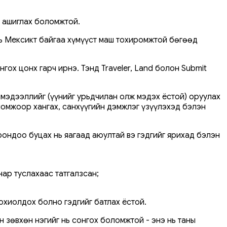
e ашиглах боломжтой.
нь Мексикт байгаа хүмүүст маш тохиромжтой бөгөөд
ох цонх гарч ирнэ. Тэнд Traveler, Land болон Submit
 мэдээллийг (үүнийг урьдчилан олж мэдэх ёстой) оруулах
оломжоор хангах, санхүүгийн дэмжлэг үзүүлэхэд бэлэн
рондоо буцах нь яагаад аюултай вэ гэдгийг ярихад бэлэн
нар туслахаас татгалзсан;
охиолдох болно гэдгийг батлах ёстой.
н зөвхөн нэгийг нь сонгох боломжтой - энэ нь таны