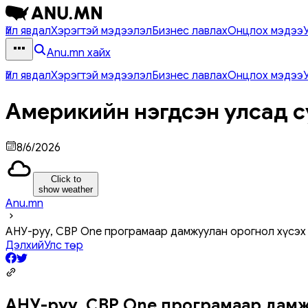
Үйл явдал
Хэрэгтэй мэдээлэл
Бизнес лавлах
Онцлох мэдээ
Anu.mn хайх
Үйл явдал
Хэрэгтэй мэдээлэл
Бизнес лавлах
Онцлох мэдээ
Америкийн нэгдсэн улсад с
8/6/2026
Click to
show weather
Anu.mn
АНУ-руу, CBP One програмаар дамжуулан орогнол хүсэх
Дэлхий
Улс төр
АНУ-руу, CBP One програмаар дамж